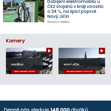
Dobíjení elektromobilů u
ČEZ stojanů v kraji vzrostlo
o 34 %, na špici poprvé
Nový Jičín
Komerční sdělení
Kamery
HAVÍŘOV
NOVÝ JIČÍN
NÁMĚSTÍ REPUBLIKY, HAVÍŘOV
MASARYKOVO NÁMĚSTÍ, NOVÝ JIČÍN
Denně nás sleduje
148 000
diváků