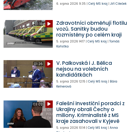
6. srpna 2026
9:35
|
Celý MS kraj
|
Jiří Cileček
Zdravotníci obměňují flotilu
01:18
vozů. Sanitky budou
rozmístěny po celém kraji
5. srpna 2026
14:17
|
Celý MS kraj
|
Tomáš
Kořistka
V. Palkovská i J. Bělica
01:26
nejsou na volebních
kandidátkách
5. srpna 2026
12:15
|
Celý MS kraj
|
Bára
Kelnerová
Falešní investiční poradci z
03:02
Ukrajiny obrali Čechy o
miliony. Kriminalisté z MS
kraje zasahovali v Kyjevě
5. srpna 2026
10:14
|
Celý MS kraj
|
Anna