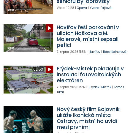
seniorů byl obrovský
Včera
10:28
|
Opava
|
Yvona Fajtová
Havířov řeší parkování v
02:38
ulicích Haškova a M.
Majerové, místní sepsali
petici
7. srpna 2026
11:56
|
Havířov
|
Bára Kelnerová
Frýdek-Místek pokračuje v
02:53
instalaci fotovoltaických
elektráren
7. srpna 2026
15:43
|
Frýdek-Místek
|
Tomáš
Tikal
Nový český film Bojovník
ukáže ikonická místa
Ostravy, místní ho uvidí
mezi prvními