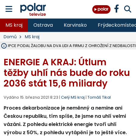
MS kraj
Ostrava
Karvinsko
Frýdeckomíste
Domů
MS kraj
ÁSTUPCE PODAL ŽALOBU NA DVA LIDI A FIRMU Z OHROŽENÍ Z NEDBALOSTI
NA SLEZSKÉ HARTĚ PŘIBYLO SINIC, VODA MÁ HORŠÍ KVALITU, HYGIENI
NA BÍLOVECKÝCH NOVÝCH DVORECH SE PO 84 LETECH ROZTOČILY L
KARVINSKÉ MOŘE ZÍSKÁ NOVÉ GASTRO ZÁZEMÍ S VYHLÍDKOVOU TER
REKONSTRUKCE MATEŘSKÉ ŠKOLY V CHLEBIČOVĚ MÍŘÍ DO FINÁLE, VÍ
CYKLISTU (74) SRAZIL V BRUNTÁLU KAMION, JE V OHROŽENÍ ŽIVOTA,
POLICIE HLEDÁ PŘÍPADNÉ SVĚDKY, KTEŘÍ POMŮŽOU OBJASNIT PRŮ
MS KRAJ DOKONČIL OPRAVU SILNICE MEZI VRBNEM A HEŘMANOVICEM
SMVAK NABÍZÍ V DOBĚ SUCHA VODU OBCÍM A FIRMÁM, CISTERNY JE
F-M POKRAČUJE V INSTALACI FOTOVOLTAICKÝCH ELEKTRÁREN, REP
SENIOR AKADEMIE V OPAVĚ ZAHÁJILA DALŠÍ BĚH, REPORTÁŽ NA POL
PLANETÁRIUM V OSTRAVĚ CHYSTÁ POZOROVÁNÍ ČÁSTEČNÉHO ZATMĚ
OPRAVA ULIC V HAVÍŘOVĚ UKONČÍ NELEGÁLNÍ PARKOVÁNÍ VE VNI
V HAVÍŘOVĚ SE TĚŽCE ZRANIL MOTORKÁŘ PO SRÁŽCE S AUTEM, INF
TRAGICKÁ SRÁŽKA VLAKU S KAMIONEM V DOLNÍ LUTYNI Z LEDNA 
ENERGIE A KRAJ: Útlum
těžby uhlí nás bude do roku
2036 stát 15,6 miliardy
Vydáno 15. března 2021 8:23 |
Celý MS kraj
|
Tomáš Tikal
Proces dekarbonizace je neměnný a nemine ani
Českou republiku, tím spíše, že jsme na uhlí velmi
vázáni. Z pohledu elektrické energie tvoří uhlí
výrobu z 50%, z pohledu vytápění je to ještě více.