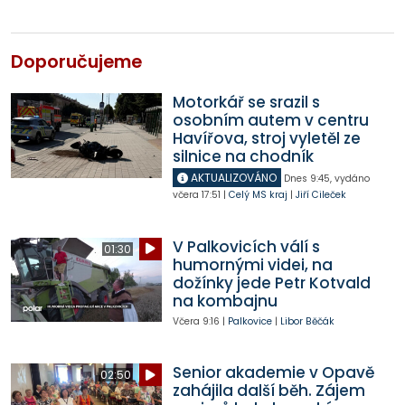
Doporučujeme
Motorkář se srazil s
osobním autem v centru
Havířova, stroj vyletěl ze
silnice na chodník
AKTUALIZOVÁNO
Dnes
9:45
,
vydáno
včera
17:51
|
Celý MS kraj
|
Jiří Cileček
V Palkovicích válí s
01:30
humornými videi, na
dožínky jede Petr Kotvald
na kombajnu
Včera
9:16
|
Palkovice
|
Libor Běčák
Senior akademie v Opavě
02:50
zahájila další běh. Zájem