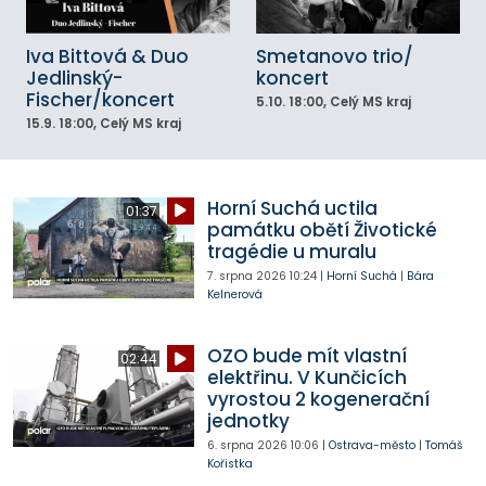
Iva Bittová & Duo
Smetanovo trio/
Jedlinský-
koncert
Fischer/koncert
5.10.
18:00
, Celý MS kraj
15.9.
18:00
, Celý MS kraj
Horní Suchá uctila
01:37
památku obětí Životické
tragédie u muralu
7. srpna 2026
10:24
|
Horní Suchá
|
Bára
Kelnerová
OZO bude mít vlastní
02:44
elektřinu. V Kunčicích
vyrostou 2 kogenerační
jednotky
6. srpna 2026
10:06
|
Ostrava-město
|
Tomáš
Kořistka