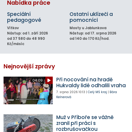
Nabídka práce
Speciální
Ostatní uklízeči a
pedagogové
pomocníci
Vítkov
Mosty u Jablunkova
Nástup: od 1. září 2026
Nástup: od 17. srpna 2026
od 37 580 do 48 990
od 140 do 170 Kč/hod.
Kč/měsíc
Nejnovější zprávy
Při nocování na hradě
04:09
Hukvaldy lidé odhalili vraha
7. srpna 2026
10:13
|
Celý MS kraj
|
Bára
Kelnerová
Muž v Příboře se vážně
zranil při práci s
rozbrušovačkou