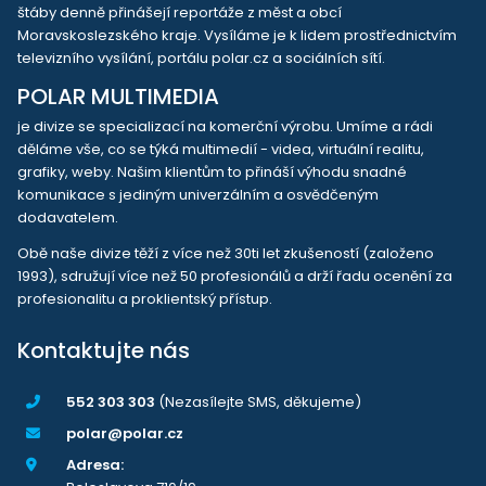
štáby denně přinášejí reportáže z měst a obcí
Moravskoslezského kraje. Vysíláme je k lidem prostřednictvím
televizního vysílání, portálu polar.cz a sociálních sítí.
POLAR MULTIMEDIA
je divize se specializací na komerční výrobu. Umíme a rádi
děláme vše, co se týká multimedií - videa, virtuální realitu,
grafiky, weby. Našim klientům to přináší výhodu snadné
komunikace s jediným univerzálním a osvědčeným
dodavatelem.
Obě naše divize těží z více než 30ti let zkušeností (založeno
1993), sdružují více než 50 profesionálů a drží řadu ocenění za
profesionalitu a proklientský přístup.
Kontaktujte nás
552 303 303
(Nezasílejte SMS, děkujeme)
polar@polar.cz
Adresa: