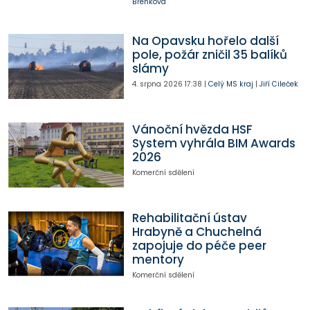
Břenková
Na Opavsku hořelo další
pole, požár zničil 35 balíků
slámy
4. srpna 2026
17:38
|
Celý MS kraj
|
Jiří Cileček
Vánoční hvězda HSF
System vyhrála BIM Awards
2026
Komerční sdělení
Rehabilitační ústav
Hrabyně a Chuchelná
zapojuje do péče peer
mentory
Komerční sdělení