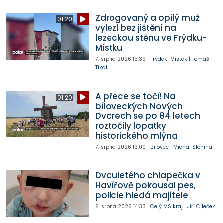
Zdrogovaný a opilý muž
01:20
vylezl bez jištění na
lezeckou stěnu ve Frýdku-
Místku
7. srpna 2026
15:39
|
Frýdek-Místek
|
Tomáš
Tikal
A přece se točí! Na
01:20
bíloveckých Nových
Dvorech se po 84 letech
roztočily lopatky
historického mlýna
7. srpna 2026
13:00
|
Bílovec
|
Michal Slonina
Dvouletého chlapečka v
Havířově pokousal pes,
policie hledá majitele
6. srpna 2026
14:33
|
Celý MS kraj
|
Jiří Cileček