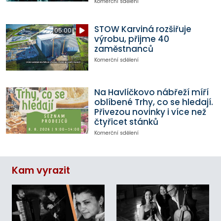
Komerční sdělení
STOW Karviná rozšiřuje
05:00
výrobu, přijme 40
zaměstnanců
Komerční sdělení
Na Havlíčkovo nábřeží míří
oblíbené Trhy, co se hledají.
Přivezou novinky i více než
čtyřicet stánků
Komerční sdělení
Kam vyrazit