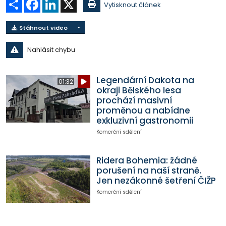
Sdílet
Facebook
LinkedIn
X
Vytisknout článek
Stáhnout video
Nahlásit chybu
Legendární Dakota na
01:32
okraji Bělského lesa
prochází masivní
proměnou a nabídne
exkluzivní gastronomii
Komerční sdělení
Ridera Bohemia: žádné
porušení na naší straně.
Jen nezákonné šetření ČIŽP
Komerční sdělení