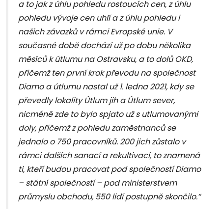
a to jak z úhlu pohledu rostoucích cen, z úhlu
pohledu vývoje cen uhlí a z úhlu pohledu i
našich závazků v rámci Evropské unie. V
současné době dochází už po dobu několika
měsíců k útlumu na Ostravsku, a to dolů OKD,
přičemž ten první krok převodu na společnost
Diamo a útlumu nastal už 1. ledna 2021, kdy se
převedly lokality Útlum jih a Útlum sever,
nicméně zde to bylo spjato už s utlumovanými
doly, přičemž z pohledu zaměstnanců se
jednalo o 750 pracovníků. 200 jich zůstalo v
rámci dalších sanací a rekultivací, to znamená
ti, kteří budou pracovat pod společností Diamo
– státní společností – pod ministerstvem
průmyslu obchodu, 550 lidí postupně skončilo.“