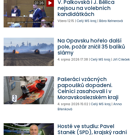
V. Palkovská i J. Bělica
01:26
nejsou na volebních
kandidátkách
Včera
12:15
|
Celý MS kraj
|
Bára Kelnerová
Na Opavsku hořelo další
pole, požár zničil 35 balíků
slámy
4. srpna 2026
17:38
|
Celý MS kraj
|
Jiří Cileček
Pašeráci vzácných
papoušků dopadeni.
Celníci zasahovali i v
Moravskoslezském kraji
4. srpna 2026
15:02
|
Celý MS kraj
|
Anna
Břenková
Hosté ve studiu: Pavel
Staněk (SPD), krajský radní