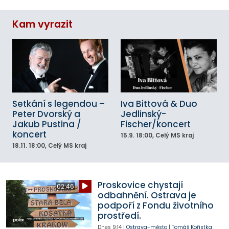
Kam vyrazit
Setkání s legendou –
Iva Bittová & Duo
Peter Dvorský a
Jedlinský-
Jakub Pustina /
Fischer/koncert
koncert
15.9.
18:00
, Celý MS kraj
18.11.
18:00
, Celý MS kraj
Proskovice chystají
02:46
odbahnění. Ostrava je
podpoří z Fondu životního
prostředí.
Dnes
9:14
|
Ostrava-město
|
Tomáš Kořistka