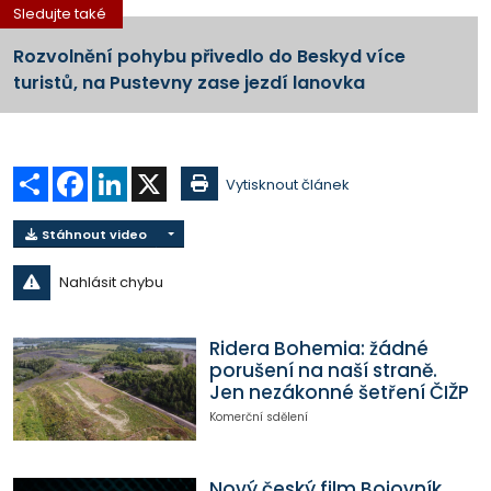
Sledujte také
Rozvolnění pohybu přivedlo do Beskyd více
turistů, na Pustevny zase jezdí lanovka
Sdílet
Facebook
LinkedIn
X
Vytisknout článek
Stáhnout video
Nahlásit chybu
Ridera Bohemia: žádné
porušení na naší straně.
Jen nezákonné šetření ČIŽP
Komerční sdělení
Nový český film Bojovník