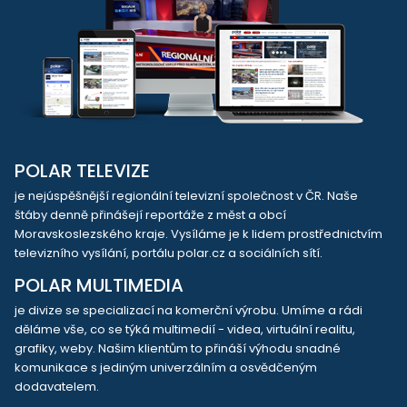
POLAR TELEVIZE
je nejúspěšnější regionální televizní společnost v ČR. Naše
štáby denně přinášejí reportáže z měst a obcí
Moravskoslezského kraje. Vysíláme je k lidem prostřednictvím
televizního vysílání, portálu polar.cz a sociálních sítí.
POLAR MULTIMEDIA
je divize se specializací na komerční výrobu. Umíme a rádi
děláme vše, co se týká multimedií - videa, virtuální realitu,
grafiky, weby. Našim klientům to přináší výhodu snadné
komunikace s jediným univerzálním a osvědčeným
dodavatelem.