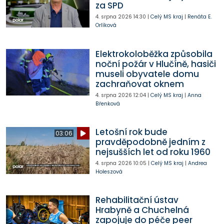
za SPD
4. srpna 2026
14:30
|
Celý MS kraj
|
Renáta E.
Orlíková
Elektrokoloběžka způsobila
noční požár v Hlučíně, hasiči
museli obyvatele domu
zachraňovat oknem
4. srpna 2026
12:04
|
Celý MS kraj
|
Anna
Břenková
Letošní rok bude
03:06
pravděpodobně jedním z
nejsušších let od roku 1960
4. srpna 2026
10:05
|
Celý MS kraj
|
Andrea
Holeszová
Rehabilitační ústav
Hrabyně a Chuchelná
zapojuje do péče peer