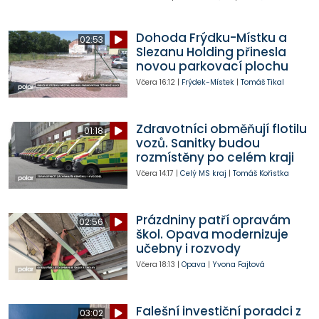
Dohoda Frýdku-Místku a
02:53
Slezanu Holding přinesla
novou parkovací plochu
Včera
16:12
|
Frýdek-Místek
|
Tomáš Tikal
Zdravotníci obměňují flotilu
01:18
vozů. Sanitky budou
rozmístěny po celém kraji
Včera
14:17
|
Celý MS kraj
|
Tomáš Kořistka
Prázdniny patří opravám
02:56
škol. Opava modernizuje
učebny i rozvody
Včera
18:13
|
Opava
|
Yvona Fajtová
Falešní investiční poradci z
03:02