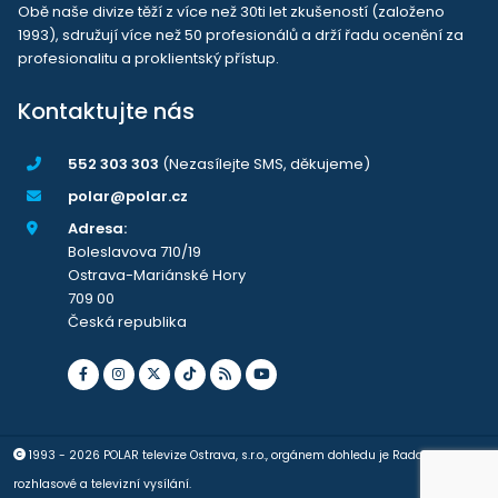
Obě naše divize těží z více než 30ti let zkušeností (založeno
1993), sdružují více než 50 profesionálů a drží řadu ocenění za
profesionalitu a proklientský přístup.
Kontaktujte nás
552 303 303
(Nezasílejte SMS, děkujeme)
polar@polar.cz
Adresa:
Boleslavova 710/19
Ostrava-Mariánské Hory
709 00
Česká republika
1993 - 2026 POLAR televize Ostrava, s.r.o., orgánem dohledu je Rada pro
rozhlasové a televizní vysílání.