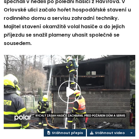
spěchali v neděli po poledni hasiči z Havířova. V
Orlovské ulici začalo hořet hospodářské stavení u
rodinného domu a servisu zahradní techniky.
Majitel stavení okamžitě volal hasiče a do jejich
příjezdu se snažil plameny uhasit společně se
sousedem.
Přehrát
video
Stáhnout přepis
Stáhnout video