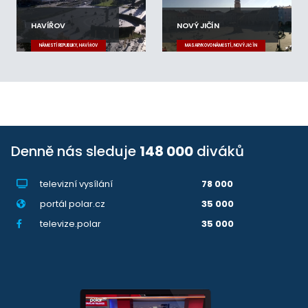
HAVÍŘOV
NOVÝ JIČÍN
NÁMĚSTÍ REPUBLIKY, HAVÍŘOV
MASARYKOVO NÁMĚSTÍ, NOVÝ JIČÍN
Denně nás sleduje
148 000
diváků
televizní vysílání
78 000
portál polar.cz
35 000
televize.polar
35 000