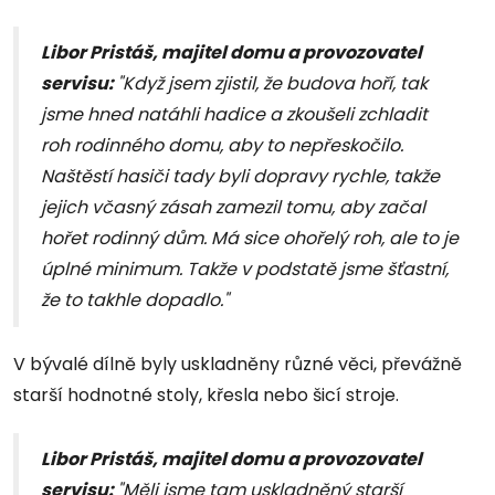
Libor Pristáš, majitel domu a provozovatel
servisu:
"Když jsem zjistil, že budova hoří, tak
jsme hned natáhli hadice a zkoušeli zchladit
roh rodinného domu, aby to nepřeskočilo.
Naštěstí hasiči tady byli dopravy rychle, takže
jejich včasný zásah zamezil tomu, aby začal
hořet rodinný dům. Má sice ohořelý roh, ale to je
úplné minimum. Takže v podstatě jsme šťastní,
že to takhle dopadlo."
V bývalé dílně byly uskladněny různé věci, převážně
starší hodnotné stoly, křesla nebo šicí stroje.
Libor Pristáš, majitel domu a provozovatel
servisu:
"Měli jsme tam uskladněný starší