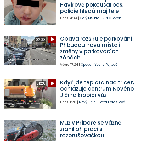
Havířově pokousal pes,
policie hledá majitele
Dnes
14:33
|
Celý MS kraj
|
Jiří Cileček
Opava rozšiřuje parkování.
02:33
Přibudou nová místa i
změny v parkovacích
zónách
Včera
17:24
|
Opava
|
Yvona Fajtová
Když jde teplota nad třicet,
01:20
ochlazuje centrum Nového
Jičína kropicí vůz
Dnes
11:26
|
Nový Jičín
|
Petra Dorazilová
Muž v Příboře se vážně
zranil při práci s
rozbrušovačkou