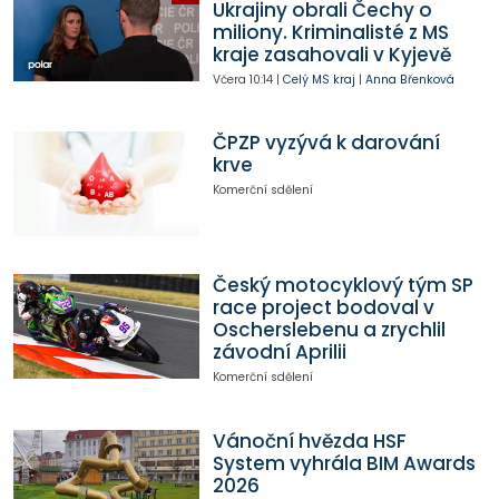
Ukrajiny obrali Čechy o
miliony. Kriminalisté z MS
kraje zasahovali v Kyjevě
Včera
10:14
|
Celý MS kraj
|
Anna Břenková
ČPZP vyzývá k darování
krve
Komerční sdělení
Český motocyklový tým SP
race project bodoval v
Oscherslebenu a zrychlil
závodní Aprilii
Komerční sdělení
Vánoční hvězda HSF
System vyhrála BIM Awards
2026