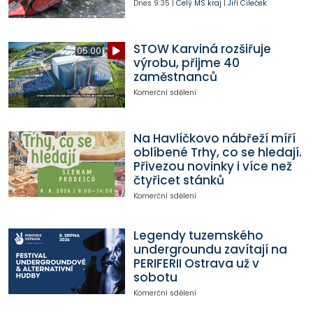
Dnes
9:35
|
Celý MS kraj
|
Jiří Cileček
STOW Karviná rozšiřuje
05:00
výrobu, přijme 40
zaměstnanců
Komerční sdělení
Na Havlíčkovo nábřeží míří
oblíbené Trhy, co se hledají.
Přivezou novinky i více než
čtyřicet stánků
Komerční sdělení
Legendy tuzemského
undergroundu zavítají na
PERIFERII Ostrava už v
sobotu
Komerční sdělení