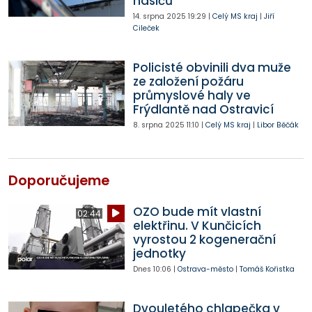
hasičů
14. srpna 2025
19:29
|
Celý MS kraj
|
Jiří
Cileček
Policisté obvinili dva muže
ze založení požáru
průmyslové haly ve
Frýdlantě nad Ostravicí
8. srpna 2025
11:10
|
Celý MS kraj
|
Libor Běčák
Doporučujeme
OZO bude mít vlastní
02:44
elektřinu. V Kunčicích
vyrostou 2 kogenerační
jednotky
Dnes
10:06
|
Ostrava-město
|
Tomáš Kořistka
Dvouletého chlapečka v