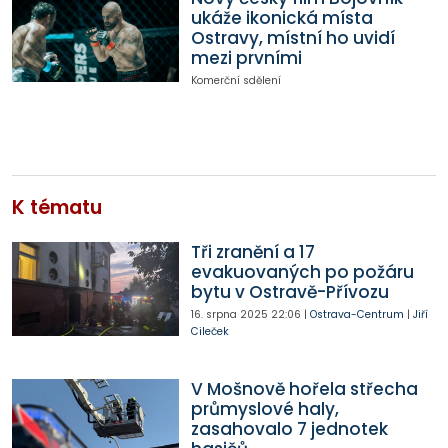
ukáže ikonická místa
Ostravy, místní ho uvidí
mezi prvními
Komerční sdělení
K tématu
Tři zranění a 17
evakuovaných po požáru
bytu v Ostravě-Přívozu
16. srpna 2025
22:06
|
Ostrava-Centrum
|
Jiří
Cileček
V Mošnově hořela střecha
průmyslové haly,
zasahovalo 7 jednotek