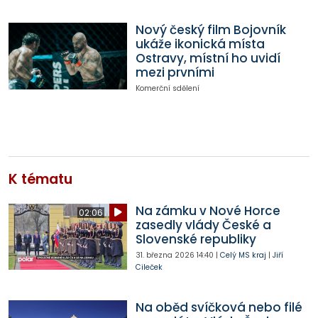
Nový český film Bojovník
ukáže ikonická místa
Ostravy, místní ho uvidí
mezi prvními
Komerční sdělení
K tématu
Na zámku v Nové Horce
02:06
zasedly vlády České a
Slovenské republiky
31. března 2026
14:40
|
Celý MS kraj
|
Jiří
Cileček
Na oběd svíčková nebo filé