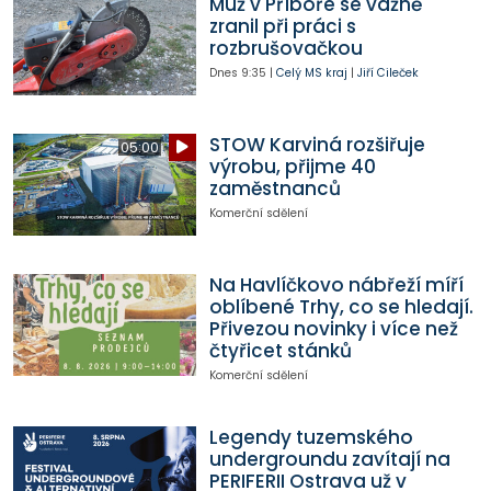
Muž v Příboře se vážně
zranil při práci s
rozbrušovačkou
Dnes
9:35
|
Celý MS kraj
|
Jiří Cileček
STOW Karviná rozšiřuje
05:00
výrobu, přijme 40
zaměstnanců
Komerční sdělení
Na Havlíčkovo nábřeží míří
oblíbené Trhy, co se hledají.
Přivezou novinky i více než
čtyřicet stánků
Komerční sdělení
Legendy tuzemského
undergroundu zavítají na
PERIFERII Ostrava už v