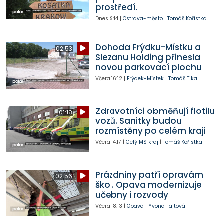
prostředí.
Dnes
9:14
|
Ostrava-město
|
Tomáš Kořistka
Dohoda Frýdku-Místku a
02:53
Slezanu Holding přinesla
novou parkovací plochu
Včera
16:12
|
Frýdek-Místek
|
Tomáš Tikal
Zdravotníci obměňují flotilu
01:18
vozů. Sanitky budou
rozmístěny po celém kraji
Včera
14:17
|
Celý MS kraj
|
Tomáš Kořistka
Prázdniny patří opravám
02:56
škol. Opava modernizuje
učebny i rozvody
Včera
18:13
|
Opava
|
Yvona Fajtová