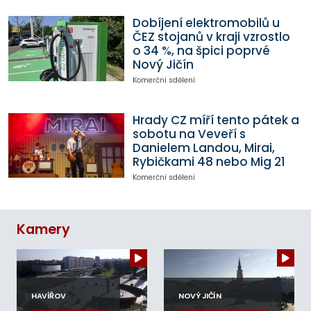
Dobíjení elektromobilů u
ČEZ stojanů v kraji vzrostlo
o 34 %, na špici poprvé
Nový Jičín
Komerční sdělení
Hrady CZ míří tento pátek a
sobotu na Veveří s
Danielem Landou, Mirai,
Rybičkami 48 nebo Mig 21
Komerční sdělení
Kamery
HAVÍŘOV
NOVÝ JIČÍN