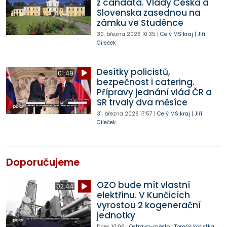
z candáta. Vlády Česka a
Slovenska zasednou na
zámku ve Studénce
30. března 2026
10:35
|
Celý MS kraj
|
Jiří
Cileček
Desítky policistů,
01:49
bezpečnost i catering.
Přípravy jednání vlád ČR a
SR trvaly dva měsíce
31. března 2026
17:57
|
Celý MS kraj
|
Jiří
Cileček
Doporučujeme
OZO bude mít vlastní
02:44
elektřinu. V Kunčicích
vyrostou 2 kogenerační
jednotky
Dnes
10:06
|
Ostrava-město
|
Tomáš Kořistka