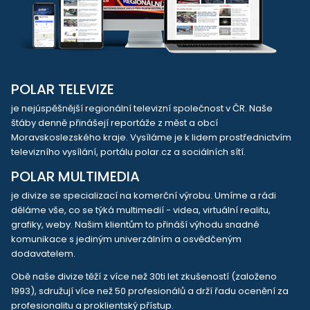
POLAR TELEVIZE
je nejúspěšnější regionální televizní společnost v ČR. Naše
štáby denně přinášejí reportáže z měst a obcí
Moravskoslezského kraje. Vysíláme je k lidem prostřednictvím
televizního vysílání, portálu polar.cz a sociálních sítí.
POLAR MULTIMEDIA
je divize se specializací na komerční výrobu. Umíme a rádi
děláme vše, co se týká multimedií - videa, virtuální realitu,
grafiky, weby. Našim klientům to přináší výhodu snadné
komunikace s jediným univerzálním a osvědčeným
dodavatelem.
Obě naše divize těží z více než 30ti let zkušeností (založeno
1993), sdružují více než 50 profesionálů a drží řadu ocenění za
profesionalitu a proklientský přístup.