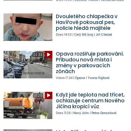
Dvouletého chlapečka v
Havířově pokousal pes,
policie hledá majitele
Dnes
14:33
|
Celý MS kraj
|
Jiří Cileček
Opava rozšiřuje parkování.
02:33
Přibudou nová místa i
změny v parkovacích
zónách
Včera
17:24
|
Opava
|
Yvona Fajtová
Když jde teplota nad třicet,
01:20
ochlazuje centrum Nového
Jičína kropicí vůz
Dnes
11:26
|
Nový Jičín
|
Petra Dorazilová