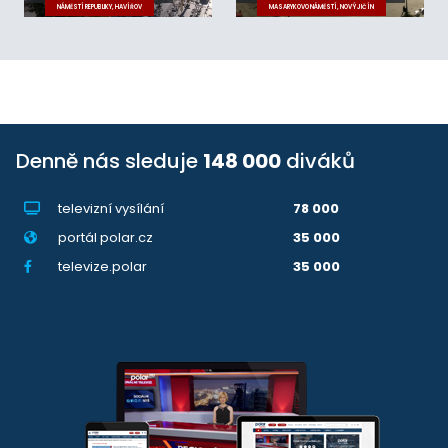
NÁMĚSTÍ REPUBLIKY, HAVÍŘOV
MASARYKOVO NÁMĚSTÍ, NOVÝ JIČÍN
Denně nás sleduje
148 000
diváků
televizní vysílání
78 000
portál polar.cz
35 000
televize.polar
35 000