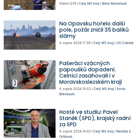
Včera
12:15
|
Celý MS kraj
|
Bára Kelnerová
Na Opavsku hořelo další
pole, požár zničil 35 balíků
slámy
4. srpna 2026
17:38
|
Celý MS kraj
|
Jiří Cileček
Pašeráci vzácných
papoušků dopadeni.
Celníci zasahovali i v
Moravskoslezském kraji
4. srpna 2026
15:02
|
Celý MS kraj
|
Anna
Břenková
Hosté ve studiu: Pavel
Staněk (SPD), krajský radní
za SPD
4. srpna 2026
14:30
|
Celý MS kraj
|
Renáta E.
Orlíková