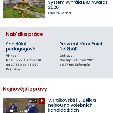
System vyhrála BIM Awards
2026
Komerční sdělení
Nabídka práce
Speciální
Provozní zámečníci,
pedagogové
údržbáři
Vítkov
Ostrava
Nástup: od 1. září 2026
Nástup: od 1. září 2026
od 37 580 do 48 990
od 27 160 Kč/měsíc
Kč/měsíc
Nejnovější zprávy
V. Palkovská i J. Bělica
01:26
nejsou na volebních
kandidátkách