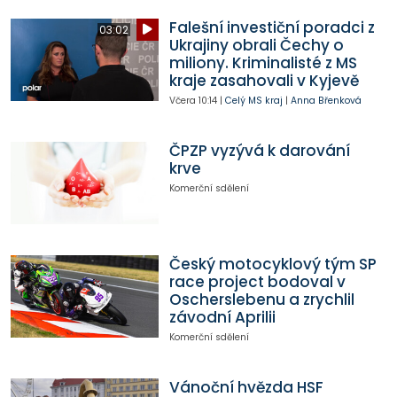
Falešní investiční poradci z
03:02
Ukrajiny obrali Čechy o
miliony. Kriminalisté z MS
kraje zasahovali v Kyjevě
Včera
10:14
|
Celý MS kraj
|
Anna Břenková
ČPZP vyzývá k darování
krve
Komerční sdělení
Český motocyklový tým SP
race project bodoval v
Oscherslebenu a zrychlil
závodní Aprilii
Komerční sdělení
Vánoční hvězda HSF