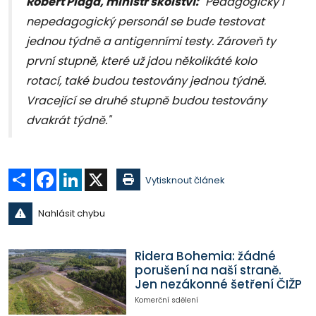
Robert Plaga, ministr školství:
"Pedagogický i
nepedagogický personál se bude testovat
jednou týdně a antigenními testy. Zároveň ty
první stupně, které už jdou několikáté kolo
rotací, také budou testovány jednou týdně.
Vracející se druhé stupně budou testovány
dvakrát týdně."
Sdílet
Facebook
LinkedIn
X
Vytisknout článek
Nahlásit chybu
Ridera Bohemia: žádné
porušení na naší straně.
Jen nezákonné šetření ČIŽP
Komerční sdělení