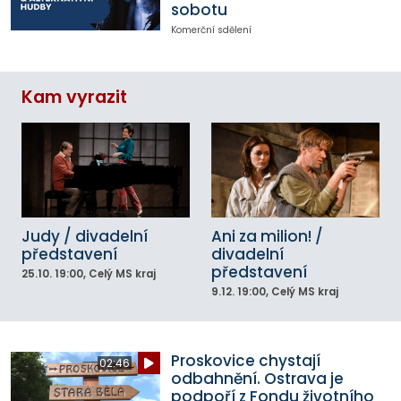
sobotu
Komerční sdělení
Kam vyrazit
Judy / divadelní
Ani za milion! /
představení
divadelní
představení
25.10.
19:00
, Celý MS kraj
9.12.
19:00
, Celý MS kraj
Proskovice chystají
02:46
odbahnění. Ostrava je
podpoří z Fondu životního