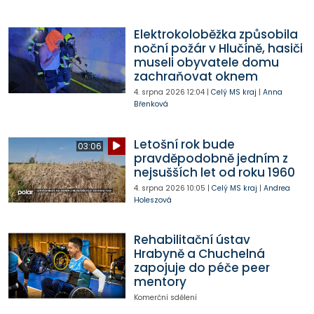
Elektrokoloběžka způsobila
noční požár v Hlučíně, hasiči
museli obyvatele domu
zachraňovat oknem
4. srpna 2026
12:04
|
Celý MS kraj
|
Anna
Břenková
Letošní rok bude
03:06
pravděpodobně jedním z
nejsušších let od roku 1960
4. srpna 2026
10:05
|
Celý MS kraj
|
Andrea
Holeszová
Rehabilitační ústav
Hrabyně a Chuchelná
zapojuje do péče peer
mentory
Komerční sdělení