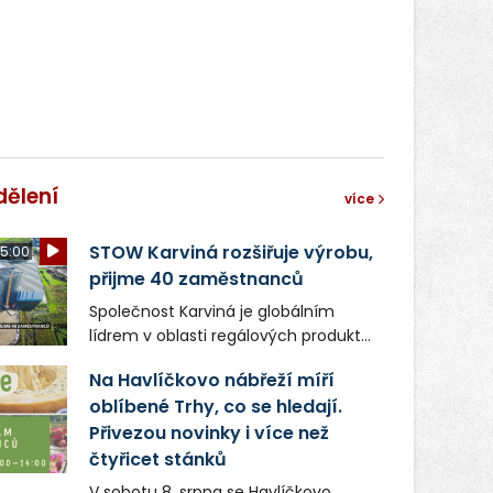
dělení
více
STOW Karviná rozšiřuje výrobu,
5:00
přijme 40 zaměstnanců
Společnost Karviná je globálním
lídrem v oblasti regálových produktů
a systémů, stabilním
Na Havlíčkovo nábřeží míří
zaměstnavatelem na Karvinsku a
oblíbené Trhy, co se hledají.
firmou s obrovským potenciálem.
Přivezou novinky i více než
čtyřicet stánků
V sobotu 8. srpna se Havlíčkovo