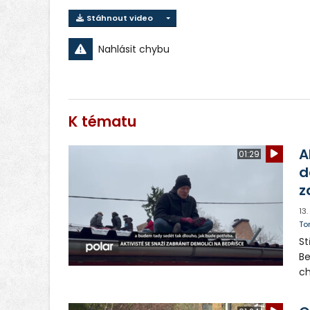
Stáhnout video
Nahlásit chybu
K tématu
A
01:29
d
z
13
To
St
Be
ch
Ma
do