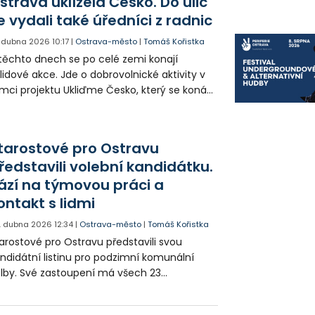
strava uklízela Česko. Do ulic
dle starosty jsou domy za svou životností,
e vydali také úředníci z radnic
jich opravy jsou neefektivní a tamním
čanům nabízí byty v obytných jiných
. dubna 2026
10:17
|
Ostrava-město
|
Tomáš Kořistka
stech obvodu.
těchto dnech se po celé zemi konají
lidové akce. Jde o dobrovolnické aktivity v
mci projektu Ukliďme Česko, který se koná
ždé jaro. v pátek se domluvili také úředníci
příč městskými obvody a vyrazili uklízet
ice.
tarostové pro Ostravu
ředstavili volební kandidátku.
ází na týmovou práci a
ontakt s lidmi
. dubna 2026
12:34
|
Ostrava-město
|
Tomáš Kořistka
arostové pro Ostravu představili svou
ndidátní listinu pro podzimní komunální
lby. Své zastoupení má všech 23
stských obvodů a hned 15 míst obsadili
učasní starostové. Kandidátem na