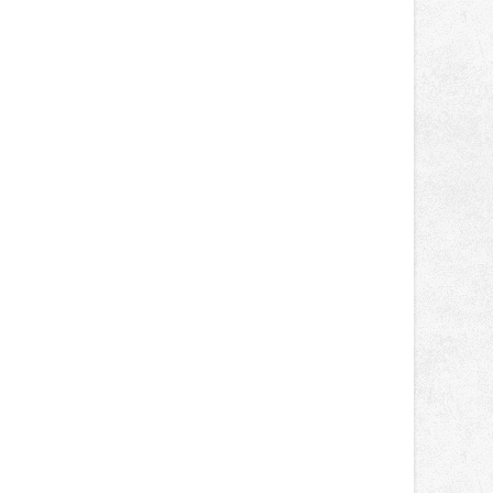
světa vrcholových zápasů, tentokrát
v MMA.