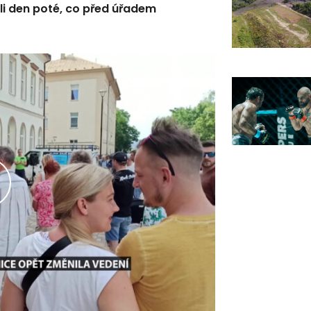
ali den poté, co před úřadem
řehrát
ideo