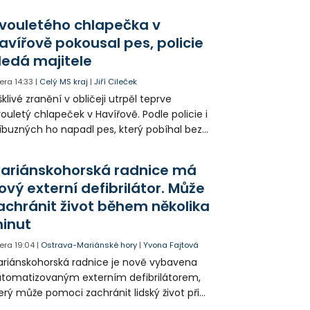
klady i emise. Malou elektrárnu postaví
olia přímo v Kunčicích.
vouletého chlapečka v
avířově pokousal pes, policie
ledá majitele
era
14:33
|
Celý MS kraj
|
Jiří Cileček
klivé zranění v obličeji utrpěl teprve
ouletý chlapeček v Havířově. Podle policie i
íbuzných ho napadl pes, který pobíhal bez
dítka a náhubku. Majitel psa údajně z místa
ešel. Případem už se zabývá policie, která
ariánskohorská radnice má
jitele psa hledá.
ový externí defibrilátor. Může
achránit život během několika
inut
era
19:04
|
Ostrava-Mariánské hory
|
Yvona Fajtová
riánskohorská radnice je nově vybavena
tomatizovaným externím defibrilátorem,
erý může pomoci zachránit lidský život při
hlé zástavě srdce. Přístroj je určený k