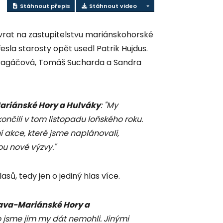
Stáhnout přepis
Stáhnout video
vrat na zastupitelstvu mariánskohorské
esla starosty opět usedl Patrik Hujdus.
a Pagáčová, Tomáš Sucharda a Sandra
Mariánské Hory a Hulváky
: "My
ončili v tom listopadu loňského roku.
akce, které jsme naplánovali,
u nové výzvy."
sů, tedy jen o jediný hlas více.
rava-Mariánské Hory a
co jsme jim my dát nemohli. Jinými