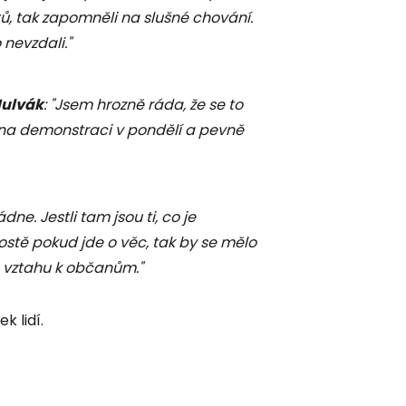
stů, tak zapomněli na slušné chování.
 nevzdali."
Hulvák
: "Jsem hrozně ráda, že se to
a na demonstraci v pondělí a pevně
dne. Jestli tam jsou ti, co je
ostě pokud jde o věc, tak by se mělo
 vztahu k občanům."
k lidí.