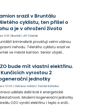
imátora je starosta Radvanic a Bartovic,
městek primátora Aleš Boháč.
amion srazil v Bruntálu
4letého cyklistu, ten přišel o
ohu a je v ohrožení života
es
9:18
|
Bruntál
|
Jiří Cileček
untálští kriminalisté prověřují velmi vážnou
pravní nehodu. 74letého cyklistu srazil ve
vrtek ve městě kamion. Senior utrpěl
vastující zranění nohy a v ohrožení života
l letecky přepraven do nemocnice. Policie
ZO bude mít vlastní elektřinu.
edá případné svědky.
 Kunčicích vyrostou 2
ogenerační jednotky
era
10:06
|
Ostrava-město
|
Tomáš Kořistka
trava udělala další krok k energetické
běstačnosti. Moderní kogenerační jednotky
areálu OZO vyrobí elektřinu i teplo a sníží