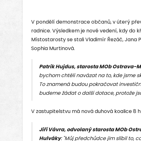
V pondělí demonstrace občanů, v úterý pře
radnice. Výsledkem je nové vedení, kdy do kř
Místostarosty se stali Vladimír Řezáč, Jan
Sophia Murtinová.
Patrik Hujdus, starosta MOb Ostrava-
bychom chtěli navázat na to, kde jsme sk
To znamená budou pokračovat investiční 
budeme žádat o další dotace, protože jso
V zastupitelstvu má nová duhová koalice 8 hla
Jiří Vávra, odvolaný starosta MOb Ost
Hulváky
: "Můj předchůdce jim slíbil to, 