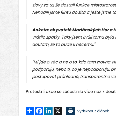
slovy za to, že dostali funkce místostaro
Nehodili jsme flintu do žita a ještě jsme to
Anketa: obyvatelé Mariánských Hor a 
vrátilo zpátky. Taky jsem kvůli tomu byl
doufám, že to bude k něčemu."
"Mi jde o věc a ne o to, kdo tam zrovna vlá
podporuju, nebo ti, co je nepodporuju, pr
postupovat průhledně, transparentně ve
Protestní akce se zúčastnilo více než 7 desíte
Sdílet
Facebook
LinkedIn
X
Vytisknout článek