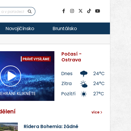
Novojičínsko
Bruntálsko
Počasí -
Ostrava
Dnes
24°C
Přehrát
Zítra
24°C
Pozítří
27°C
video
dělení
více
Ridera Bohemia: žádné