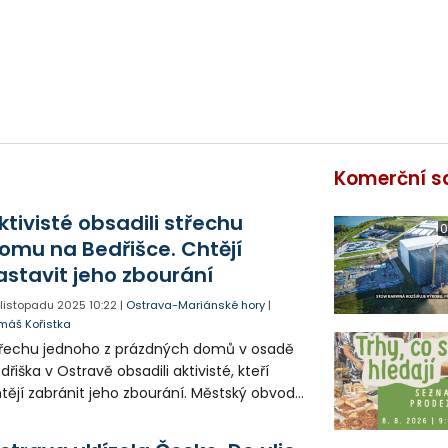
Komerční s
ktivisté obsadili střechu
0
omu na Bedřišce. Chtějí
astavit jeho zbourání
. listopadu 2025
10:22
|
Ostrava-Mariánské hory
|
máš Kořistka
řechu jednoho z prázdných domů v osadě
dřiška v Ostravě obsadili aktivisté, kteří
tějí zabránit jeho zbourání. Městský obvod
riánské Hory a Hulváky totiž likviduje další
mky, které už jejich nájemníci opustili.