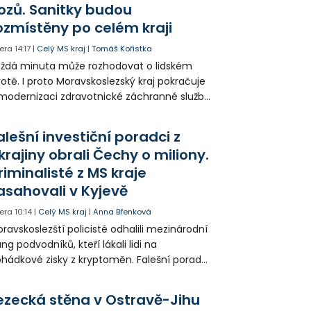
ozů. Sanitky budou
ozmístěny po celém kraji
era
14:17
|
Celý MS kraj
|
Tomáš Kořistka
ždá minuta může rozhodovat o lidském
votě. I proto Moravskoslezský kraj pokračuje
modernizaci zdravotnické záchranné služby
do provozu nyní zamířilo 14 nových sanitek
bavených nejmodernější technikou.
alešní investiční poradci z
krajiny obrali Čechy o miliony.
riminalisté z MS kraje
asahovali v Kyjevě
era
10:14
|
Celý MS kraj
|
Anna Břenková
ravskoslezští policisté odhalili mezinárodní
ng podvodníků, kteří lákali lidi na
hádkové zisky z kryptoměn. Falešní poradci
lámanou češtinou volali obětem z
rajinského call centra a připravili Čechy o
ezecká stěna v Ostravě-Jihu
sítky až stovky milionů korun. Na padesátce