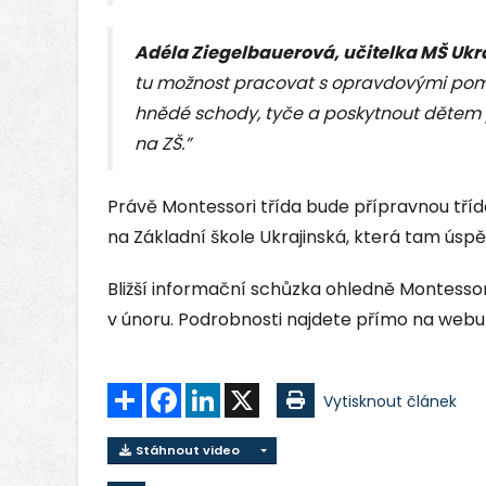
Adéla Ziegelbauerová, učitelka MŠ Ukr
tu možnost pracovat s opravdovými pom
hnědé schody, tyče a poskytnout dětem prv
na ZŠ.”
Právě Montessori třída bude přípravnou tří
na Základní škole Ukrajinská, která tam úspě
Bližší informační schůzka ohledně Montessori
v únoru. Podrobnosti najdete přímo na webu
Sdílet
Facebook
LinkedIn
X
Vytisknout článek
Stáhnout video