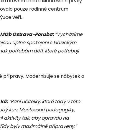
oku otevřou třídu s Montessori prvky.
išťovalo pouze rodinné centrum
ýuce věří.
ta MOb Ostrava-Poruba:
“Vycházíme
ejsou úplně spokojeni s klasickým
nak potřebám dětí, které potřebují
é přípravy. Modernizuje se nábytek a
ská:
“Paní učitelky, které tady v této
obý kurz Montessori pedagogiky,
ní aktivity tak, aby opravdu na
 třídy byly maximálně připraveny.”