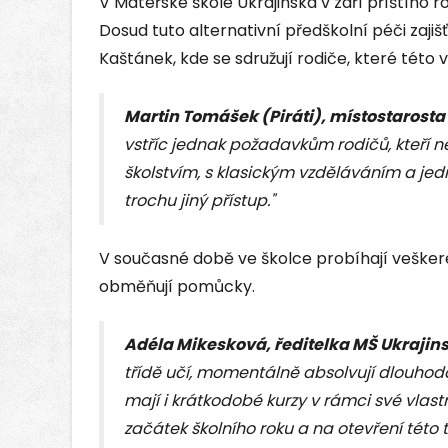
V Mateřské škole Ukrajinská v září příštího r
Dosud tuto alternativní předškolní péči zaj
Kaštánek, kde se sdružují rodiče, které této v
Martin Tomášek (Piráti), místostaros
vstříc jednak požadavkům rodičů, kteří n
školstvím, s klasickým vzděláváním a jed
trochu jiný přístup."
V současné době ve školce probíhají vešker
obměňují pomůcky.
Adéla Mikesková,
ředitelka MŠ Ukrajin
třídě učí, momentálně absolvují dlouhod
mají i krátkodobé kurzy v rámci své vlast
začátek školního roku a na otevření této