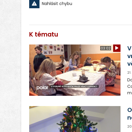
Nahlásit chybu
K tématu
V
03:02
v
v
21
Do
Co
mo
vo
O
n
20