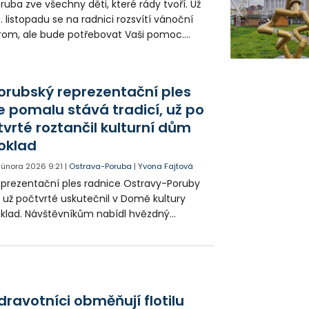
ruba zve všechny děti, které rády tvoří. Už
. listopadu se na radnici rozsvítí vánoční
rom, ale bude potřebovat Vaši pomoc.
robte originální ozdobu a přijďte ji sami
věsit!
orubský reprezentační ples
e pomalu stává tradicí, už po
tvrté roztančil kulturní dům
oklad
. února 2026
9:21
|
Ostrava-Poruba
|
Yvona Fajtová
prezentační ples radnice Ostravy-Poruby
 už počtvrté uskutečnil v Domě kultury
klad. Návštěvníkům nabídl hvězdný
dební program, taneční vystoupení i
hatou tombolu. Atmosféra byla podle
ganizátorů i hostů výjimečná.
dravotníci obměňují flotilu