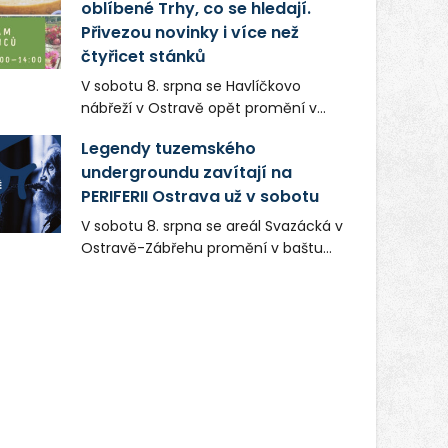
oblíbené Trhy, co se hledají.
Přivezou novinky i více než
čtyřicet stánků
V sobotu 8. srpna se Havlíčkovo
nábřeží v Ostravě opět promění v
místo plné vůní, chutí a poctivých
Legendy tuzemského
lokálních výrobků. Trhy, co se hledají
undergroundu zavítají na
tentokrát nabídnou více než čtyřicet
PERIFERII Ostrava už v sobotu
pečlivě vybraných stánků s kvalitní
gastronomií, farmářskými produkty,
V sobotu 8. srpna se areál Svazácká v
designem i řemeslnou tvorbou.
Ostravě-Zábřehu promění v baštu
Návštěvníci se mohou těšit nejen na
undergroundové a alternativní
oblíbené stálice, ale také na řadu
hudby. Uskuteční se zde totiž první
novinek, které v Ostravě běžně
ročník festivalu PERIFERIE Ostrava.
nepotkají.
Brány areálu se otevřou půlhodinu po
poledni, na příchozí čekají koncerty,
autorská čtení a rozhovory.
Vstupenky v ceně 450 Kč jsou v
prodeji.