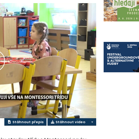
řehrát
ideo
Stáhnout přepis
Stáhnout video