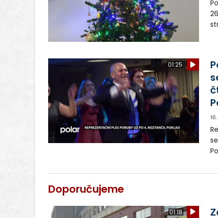
Po
26
st
Vy
za
P
01:25
s
č
P
16
Re
se
Po
hu
bo
or
Doporučujeme
Z
01:18