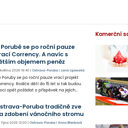
Komerční s
 Porubě se po roční pauze
rací Corrency. A navíc s
ětším objemem peněz
. května 2026
16:40
|
Ostrava-Poruba
|
Jana Lipowská
 Poruby se po roční pauze vrací projekt
rrency. Rodiče dětí do 15 let si tak budou
ci opět požádat o příspěvek na jejich
lnočasové aktivity nebo školní potřeby.
strava-Poruba tradičně zve
a zdobení vánočního stromu
. října 2025
12:00
|
Ostrava-Poruba
|
Anna Břenková