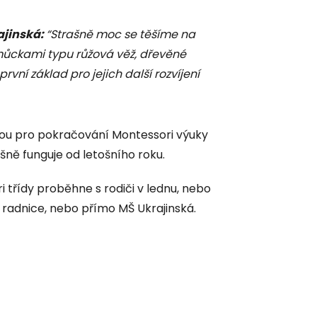
ajinská:
“Strašně moc se těšíme na
ůckami typu růžová věž, dřevěné
ní základ pro jejich další rozvíjení
dou pro pokračování Montessori výuky
šně funguje od letošního roku.
 třídy proběhne s rodiči v lednu, nebo
 radnice, nebo přímo MŠ Ukrajinská.