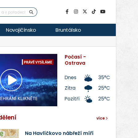
Novojičínsko
Bruntálsko
Počasí -
Ostrava
Dnes
35°C
Přehrát
Zítra
25°C
Pozítří
25°C
video
dělení
více
Na Havlíčkovo nábřeží míří