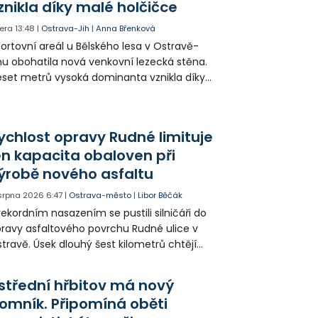
znikla díky malé holčičce
movních prohlídek v Kyjevě se podíleli i
ští vyšetřovatelé.
era
13:48
|
Ostrava-Jih
|
Anna Břenková
ortovní areál u Bělského lesa v Ostravě-
hu obohatila nová venkovní lezecká stěna.
set metrů vysoká dominanta vznikla díky
rticipativnímu rozpočtu a místním
yvatelům nabízí volně přístupné sportovní
žití.
ychlost opravy Rudné limituje
en kapacita obaloven při
ýrobě nového asfaltu
 srpna 2026
6:47
|
Ostrava-město
|
Libor Běčák
rekordním nasazením se pustili silničáři do
ravy asfaltového povrchu Rudné ulice v
travě. Úsek dlouhý šest kilometrů chtějí
ravit během 20 dnů.
střední hřbitov má nový
omník. Připomíná oběti