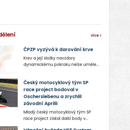
dělení
více
ČPZP vyzývá k darování krve
Krev a její složky navzdory
dynamickému pokroku nelze uměle
vyrobit. Zdravotnictví se tudíž bez
ochoty lidí darovat tuto
Český motocyklový tým SP
nenahraditelnou tělní tekutinu
race project bodoval v
neobejde. Naléhavá potřeba doplnit
Oscherslebenu a zrychlil
krevní zásoby nastává vždy v létě,
kdy stoupá počet úrazů. Česká
závodní Aprilii
průmyslová zdravotní pojišťovna
Mladý český motocyklový tým SP
(ČPZP) apeluje na všechny, kteří se
race project získal další body v
těší dobrému zdraví, aby se stali
mezinárodním šampionátu EURO
pravidelnými dárci krve.