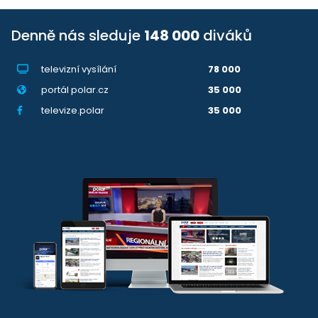
Denně nás sleduje
148 000
diváků
televizní vysílání
78 000
portál polar.cz
35 000
televize.polar
35 000