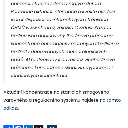
potížemi, starším lidem a malým dětem.
Podrobné aktuální informace o kvalitě ovzduší
jsou k dispozici na internetových stránkách
ČHMÚ www.chmi.cz, záložka Ovzduší. Každou
hodinu jsou doplňovány 1hodinové průměrné
koncentrace automaticky měřených škodlivin a
hodnoty doprovodných meteorologických
prvků. Aktualizovány jsou rovněž vícehodinové
průměrné koncentrace škodlivin, vypočtené z
1hodinových koncentrací.
Aktuální koncentrace na stanicích smogového
varovného a regulačního systému najdete
na tomto
odkazu
.
Sdílet
Facebook
LinkedIn
X