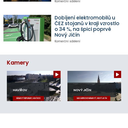
Komerční sdělení
Dobíjení elektromobilů u
ČEZ stojanů v kraji vzrostlo
o 34 %, na špici poprvé
Nový Jičín
Komerční sdělení
Kamery
HAVÍŘOV
NOVÝ JIČÍN
NÁMĚSTÍ REPUBLIKY, HAVÍŘOV
MASARYKOVO NÁMĚSTÍ, NOVÝ JIČÍN