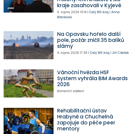
kraje zasahovali v Kyjevě
5. srpna 2026
10:14
|
Celý MS kraj
|
Anna
Břenková
Na Opavsku hořelo další
pole, požár zničil 35 balíků
slámy
4. srpna 2026
17:38
|
Celý MS kraj
|
Jiří Cileček
Vánoční hvězda HSF
System vyhrála BIM Awards
2026
Komerční sdělení
Rehabilitační ústav
Hrabyně a Chuchelná
zapojuje do péče peer
mentory