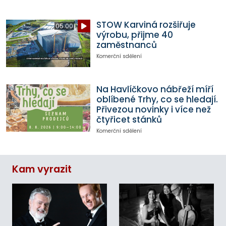
STOW Karviná rozšiřuje
05:00
výrobu, přijme 40
zaměstnanců
Komerční sdělení
Na Havlíčkovo nábřeží míří
oblíbené Trhy, co se hledají.
Přivezou novinky i více než
čtyřicet stánků
Komerční sdělení
Kam vyrazit