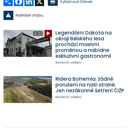
Vytisknout článek
Nahlásit chybu
Legendární Dakota na
01:32
okraji Bělského lesa
prochází masivní
proměnou a nabídne
exkluzivní gastronomii
Komerční sdělení
Ridera Bohemia: žádné
porušení na naší straně.
Jen nezákonné šetření ČIŽP
Komerční sdělení