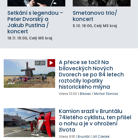
Setkání s legendou –
Smetanovo trio/
Peter Dvorský a
koncert
Jakub Pustina /
5.10.
18:00
, Celý MS kraj
koncert
18.11.
18:00
, Celý MS kraj
A přece se točí! Na
01:20
bíloveckých Nových
Dvorech se po 84 letech
roztočily lopatky
historického mlýna
Včera
13:00
|
Bílovec
|
Michal Slonina
Kamion srazil v Bruntálu
74letého cyklistu, ten přišel
o nohu a je v ohrožení
života
Včera
9:18
|
Bruntál
|
Jiří Cileček