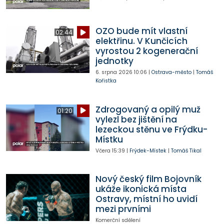
OZO bude mít vlastní
02:44
elektřinu. V Kunčicích
vyrostou 2 kogenerační
jednotky
6. srpna 2026
10:06
|
Ostrava-město
|
Tomáš
Kořistka
Zdrogovaný a opilý muž
01:20
vylezl bez jištění na
lezeckou stěnu ve Frýdku-
Místku
Včera
15:39
|
Frýdek-Místek
|
Tomáš Tikal
Nový český film Bojovník
ukáže ikonická místa
Ostravy, místní ho uvidí
mezi prvními
Komerční sdělení