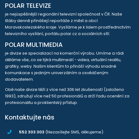
POLAR TELEVIZE
je nejúspěšnější regionální televizní společnost v ČR. Naše
štáby denně přinášejí reportáže z měst a obcí
Moravskoslezského kraje. Vysíláme je k lidem prostřednictvím
televizního vysílání, portálu polar.cz a sociálních sítí.
POLAR MULTIMEDIA
je divize se specializací na komerční výrobu. Umíme a rádi
děláme vše, co se týká multimedií - videa, virtuální realitu,
grafiky, weby. Našim klientům to přináší výhodu snadné
komunikace s jediným univerzálním a osvědčeným
dodavatelem.
Obě naše divize těží z více než 30ti let zkušeností (založeno
1993), sdružují více než 50 profesionálů a drží řadu ocenění za
profesionalitu a proklientský přístup.
Kontaktujte nás
552 303 303
(Nezasílejte SMS, děkujeme)