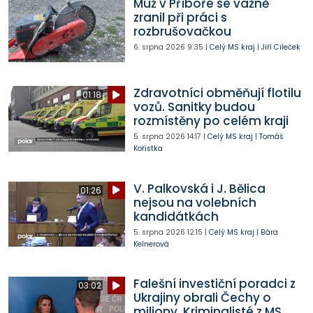
Muž v Příboře se vážně
zranil při práci s
rozbrušovačkou
6. srpna 2026
9:35
|
Celý MS kraj
|
Jiří Cileček
Zdravotníci obměňují flotilu
01:18
vozů. Sanitky budou
rozmístěny po celém kraji
5. srpna 2026
14:17
|
Celý MS kraj
|
Tomáš
Kořistka
V. Palkovská i J. Bělica
01:26
nejsou na volebních
kandidátkách
5. srpna 2026
12:15
|
Celý MS kraj
|
Bára
Kelnerová
Falešní investiční poradci z
03:02
Ukrajiny obrali Čechy o
miliony. Kriminalisté z MS