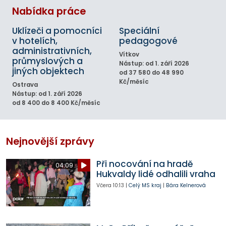
Nabídka práce
Uklízeči a pomocníci
Speciální
v hotelích,
pedagogové
administrativních,
Vítkov
průmyslových a
Nástup: od 1. září 2026
jiných objektech
od 37 580 do 48 990
Kč/měsíc
Ostrava
Nástup: od 1. září 2026
od 8 400 do 8 400 Kč/měsíc
Nejnovější zprávy
Při nocování na hradě
04:09
Hukvaldy lidé odhalili vraha
Včera
10:13
|
Celý MS kraj
|
Bára Kelnerová