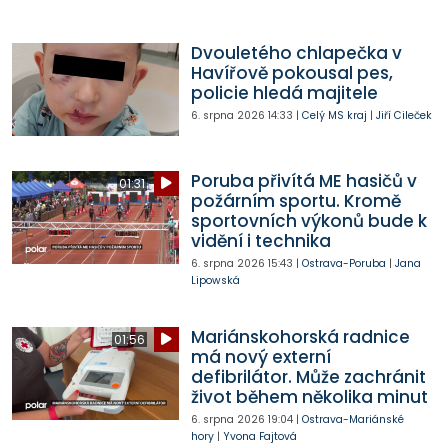
Dvouletého chlapečka v
Havířově pokousal pes,
policie hledá majitele
6. srpna 2026
14:33
|
Celý MS kraj
|
Jiří Cileček
Poruba přivítá ME hasičů v
01:31
požárním sportu. Kromě
sportovních výkonů bude k
vidění i technika
6. srpna 2026
15:43
|
Ostrava-Poruba
|
Jana
Lipowská
Mariánskohorská radnice
01:56
má nový externí
defibrilátor. Může zachránit
život během několika minut
6. srpna 2026
19:04
|
Ostrava-Mariánské
hory
|
Yvona Fajtová