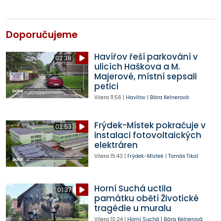
Doporučujeme
Havířov řeší parkování v
02:38
ulicích Haškova a M.
Majerové, místní sepsali
petici
Včera
11:56
|
Havířov
|
Bára Kelnerová
Frýdek-Místek pokračuje v
02:53
instalaci fotovoltaických
elektráren
Včera
15:43
|
Frýdek-Místek
|
Tomáš Tikal
Horní Suchá uctila
01:37
památku obětí Životické
tragédie u muralu
Včera
10:24
|
Horní Suchá
|
Bára Kelnerová