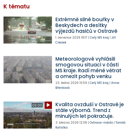
K tématu
Extrémně silné bouřky v
Beskydech a desítky
výjezdů hasičů v Ostravě
1. července 2026
18:17
|
Celý MS kraj
|
Jiří
Cileček
Meteorologové vyhlásili
smogovou situaci v části
MS kraje. Radí méně větrat
a omezit pohyb venku
23. ledna 2026
10:59
|
Celý MS kraj
|
Anna
Břenková
Kvalita ovzduší v Ostravě je
03:00
stále výborná. Trend z
minulých let pokračuje.
3. března 2026
12:08
|
Ostrava-město
|
Tomáš
Kořistka