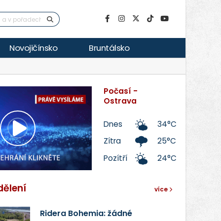
Novojičínsko
Bruntálsko
Počasí -
Ostrava
Dnes
34°C
Přehrát
Zítra
25°C
Pozítří
24°C
video
dělení
více
Ridera Bohemia: žádné