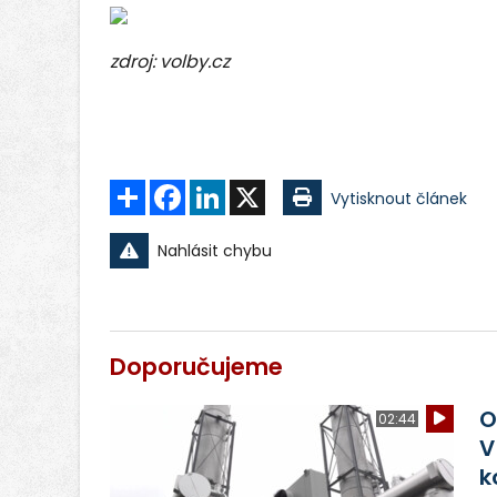
zdroj: volby.cz
Sdílet
Facebook
LinkedIn
X
Vytisknout článek
Nahlásit chybu
Doporučujeme
O
02:44
V
k