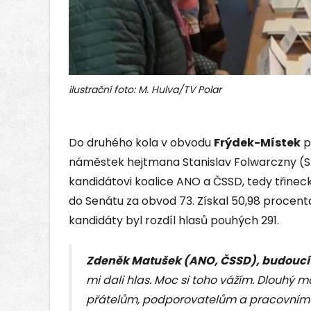
ilustrační foto: M. Hulva/TV Polar
Do druhého kola v obvodu
Frýdek-Místek
p
náměstek hejtmana Stanislav Folwarczny (SPO
kandidátovi koalice ANO a ČSSD, tedy třinec
do Senátu za obvod 73. Získal 50,98 procenta
kandidáty byl rozdíl hlasů pouhých 291.
Zdeněk Matušek (ANO, ČSSD), budoucí
mi dali hlas. Moc si toho vážím. Dlouhý m
přátelům, podporovatelům a pracovnímu 