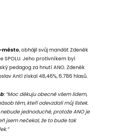
-město
, obhájil svůj mandát Zdeněk
ice SPOLU. Jeho protivníkem byl
lský pedagog za hnutí ANO. Zdeněk
oslav Antl získal 48,46%, 6.786 hlasů.
eb
: “Moc děkuju obecně všem lidem,
násob těm, kteří odevzdali můj lístek.
to nebude jednoduché, protože ANO je
eň jsem nečekal, že to bude tak
ek.”