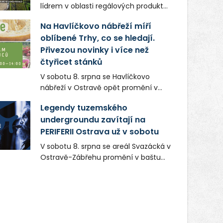
lídrem v oblasti regálových produktů
a systémů, stabilním
Na Havlíčkovo nábřeží míří
zaměstnavatelem na Karvinsku a
oblíbené Trhy, co se hledají.
firmou s obrovským potenciálem.
Přivezou novinky i více než
čtyřicet stánků
V sobotu 8. srpna se Havlíčkovo
nábřeží v Ostravě opět promění v
místo plné vůní, chutí a poctivých
Legendy tuzemského
lokálních výrobků. Trhy, co se hledají
undergroundu zavítají na
tentokrát nabídnou více než čtyřicet
PERIFERII Ostrava už v sobotu
pečlivě vybraných stánků s kvalitní
gastronomií, farmářskými produkty,
V sobotu 8. srpna se areál Svazácká v
designem i řemeslnou tvorbou.
Ostravě-Zábřehu promění v baštu
Návštěvníci se mohou těšit nejen na
undergroundové a alternativní
oblíbené stálice, ale také na řadu
hudby. Uskuteční se zde totiž první
novinek, které v Ostravě běžně
ročník festivalu PERIFERIE Ostrava.
nepotkají.
Brány areálu se otevřou půlhodinu po
poledni, na příchozí čekají koncerty,
autorská čtení a rozhovory.