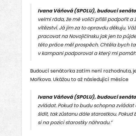
Ivana Váňová (SPOLU), budoucí senát
velmi ráda, že mě voliči přišli podpořit a
vítězství. Já jim za to opravdu děkuju. Váž
pracovat na Novojičínsku jak jen to půjde
této práce měl prospěch. Chtěla bych t
v kampani podporoval a který mi pomáha
Budoucí senátorka zatím není rozhodnuta, jes
Mořkova. Ukážou to až následující měsíce
Ivana Váňová (SPOLU), budoucí senát
zvládat. Pokud to budu schopna zvládat 
šidit, tak zůstanu dále starostkou. Pokud
si na pozici starostky náhradu.”