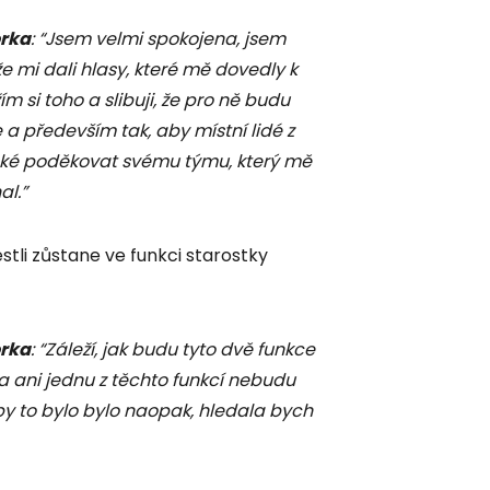
orka
: “Jsem velmi spokojena, jsem
 že mi dali hlasy, které mě dovedly k
ím si toho a slibuji, že pro ně budu
 a především tak, aby místní lidé z
aké poděkovat svému týmu, který mě
l.”
tli zůstane ve funkci starostky
orka
: “Záleží, jak budu tyto dvě funkce
a ani jednu z těchto funkcí nebudu
 by to bylo bylo naopak, hledala bych