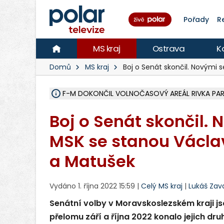
Pořady
R
MS kraj
Ostrava
K
Domů
MS kraj
Boj o Senát skončil. Novými 
F-M DOKONČIL VOLNOČASOVÝ AREÁL RIVKA PARK 
NA SLEZSKÉ HARTĚ PŘIBYLO SINIC, VODA MÁ HORŠ
ÚOHS DAL ZÁTORU POKUTU 100 000 ZA CHYBY 
AREÁL LODIČEK V KARVINÉ SE PŘIPRAVUJE NA VE
KARVINÁ ZNÁ BUDOUCÍ PODOBU AREÁLU LODIČ
MORAVSKOSLEZŠTÍ POLICISTÉ ODHALILI MEZINÁ
LÁKALI LIDI NA ZISKY Z KRYPTOMĚN, INFO A VIDE
RADNÍ OSTRAVY A POSLANKYNĚ A. HOFFMANNOV
NA POSTUP MINISTERSTVA ŽIVOTNÍHO PROSTŘED
MUŽ V PŘÍBOŘE SE VÁŽNĚ ZRANIL PŘI PRÁCI S 
SLEZSKÁ OSTRAVA PŘIPRAVUJE PROJEKTOVOU D
PODEZŘELÝ BALÍČEK ZASTAVIL PROVOZ NA NÁDRA
CHLAPEČKA (2) V HAVÍŘOVĚ POKOUSAL PES, POLI
MS KRAJ VYBUDUJE ZA 40 MILIONŮ V JABLUNKOVĚ
FOTBALISTA LAURI LAINE SE VRACÍ Z BANÍKU OS
Boj o Senát skončil.
MSK se stanou Václa
a Matušek
Vydáno 1. října 2022 15:59 |
Celý MS kraj
|
Lukáš Zava
Senátní volby v Moravskoslezském kraji js
přelomu září a října 2022 konalo jejich dru