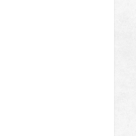
světa vrcholových zápasů, tentokrát
v MMA.