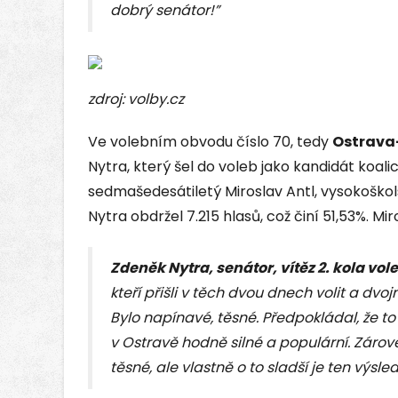
dobrý senátor!”
zdroj: volby.cz
Ve volebním obvodu číslo 70, tedy
Ostrava
Nytra, který šel do voleb jako kandidát koal
sedmašedesátiletý Miroslav Antl, vysokoško
Nytra obdržel 7.215 hlasů, což činí 51,53%. Mir
Zdeněk Nytra, senátor, vítěz 2. kola vol
kteří přišli v těch dvou dnech volit a dvoj
Bylo napínavé, těsné. Předpokládal, že 
v Ostravě hodně silné a populární. Zárov
těsné, ale vlastně o to sladší je ten výsled