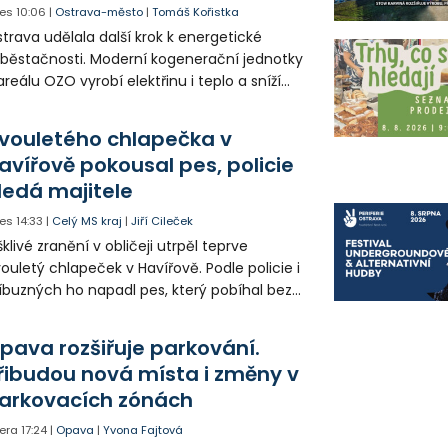
es
10:06
|
Ostrava-město
|
Tomáš Kořistka
trava udělala další krok k energetické
běstačnosti. Moderní kogenerační jednotky
areálu OZO vyrobí elektřinu i teplo a sníží
klady i emise. Malou elektrárnu postaví
olia přímo v Kunčicích.
vouletého chlapečka v
avířově pokousal pes, policie
ledá majitele
es
14:33
|
Celý MS kraj
|
Jiří Cileček
klivé zranění v obličeji utrpěl teprve
ouletý chlapeček v Havířově. Podle policie i
íbuzných ho napadl pes, který pobíhal bez
dítka a náhubku. Majitel psa údajně z místa
ešel. Případem už se zabývá policie, která
pava rozšiřuje parkování.
jitele psa hledá.
řibudou nová místa i změny v
arkovacích zónách
era
17:24
|
Opava
|
Yvona Fajtová