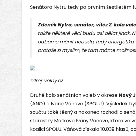
Senátora Nytru tedy po prvním šestiletém f
Zdeněk Nytra, senátor, vítěz 2. kola vol
takže některé věci budu asi dělat jinak.
odborné měnit nebudu, tedy energetiku, 
protože si myslím, že tam máme možnosti
zdroj: volby.cz
Druhé kolo senátních voleb v okrese
Nový J
(ANO) a Ivaně Váňové (SPOLU). Výsledek byl
součtu také těsný a nakonec rozhodl o sen
starostky Mořkova Ivany Váňové, která ve 
koalici SPOLU. Váňová získala 10.039 hlasů, co