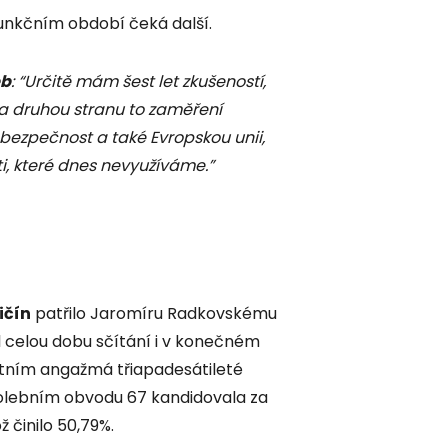
unkčním období čeká další.
eb
: “Určitě mám šest let zkušeností,
 Na druhou stranu to zaměření
bezpečnost a také Evropskou unii,
, které dnes nevyužíváme.”
ičín
patřilo Jaromíru Radkovskému
 celou dobu sčítání i v konečném
átním angažmá třiapadesátileté
volebním obvodu 67 kandidovala za
ž činilo 50,79%.