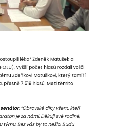
ostoupili lékař Zdeněk Matušek a
LU). Vyšší počet hlasů rozdali voliči
kému Zdeňkovi Matuškovi, který zamíří
, přesně 7.519 hlasů. Mezi těmito
 senátor
: “Obrovské díky všem, kteří
araton je za námi. Děkuji své rodině,
týmu. Bez vás by to nešlo. Budu