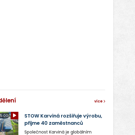
dělení
více
STOW Karviná rozšiřuje výrobu,
5:00
přijme 40 zaměstnanců
Společnost Karviná je globálním