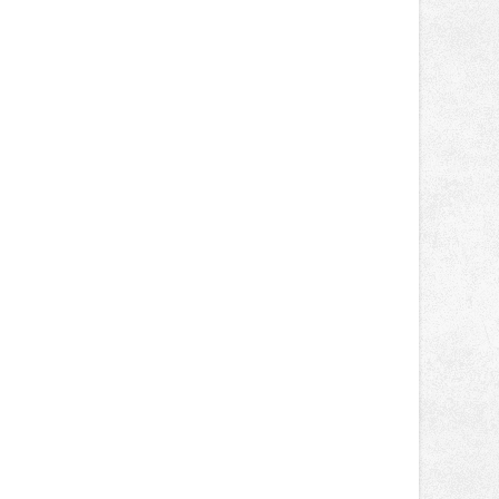
nepotkají.
Brány areálu se otevřou půlhodinu po
poledni, na příchozí čekají koncerty,
autorská čtení a rozhovory.
Vstupenky v ceně 450 Kč jsou v
prodeji.