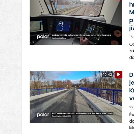
h
M
p
j
18
Od
zm
do
že
Mo
D
02:43
le
j
ce
K
v
22
Ři
do
Mo