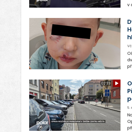
v 
ná
Ve
D
H
h
Vč
Oš
dv
př
vo
od
O
02:33
ma
P
p
5.
Na
Op
př