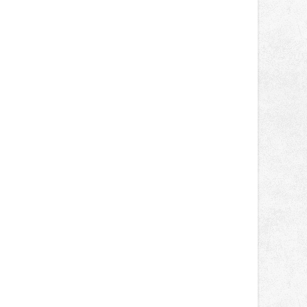
světa vrcholových zápasů, tentokrát
v MMA.