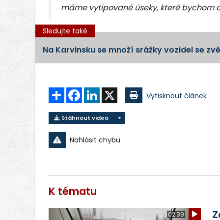
máme vytipované úseky, které bychom osa
Sledujte také
Na Karvinsku se množí srážky vozidel se zvě
Sdílet
Facebook
LinkedIn
X
Vytisknout článek
Stáhnout video
Nahlásit chybu
K tématu
Z
02:39