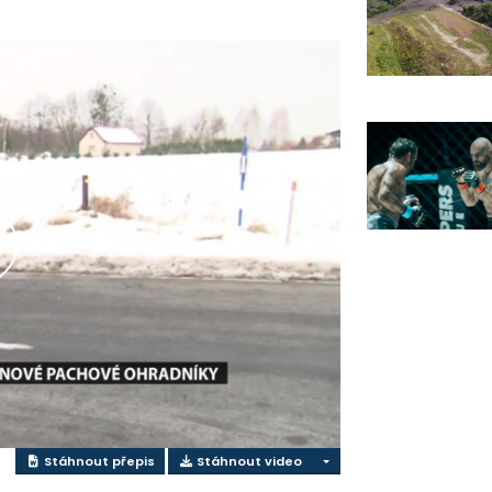
řehrát
ideo
Stáhnout přepis
Stáhnout video