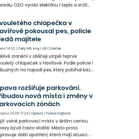
areálu OZO vyrobí elektřinu i teplo a sníží
klady i emise. Malou elektrárnu postaví
olia přímo v Kunčicích.
vouletého chlapečka v
avířově pokousal pes, policie
ledá majitele
era
14:33
|
Celý MS kraj
|
Jiří Cileček
klivé zranění v obličeji utrpěl teprve
ouletý chlapeček v Havířově. Podle policie i
íbuzných ho napadl pes, který pobíhal bez
dítka a náhubku. Majitel psa údajně z místa
ešel. Případem už se zabývá policie, která
pava rozšiřuje parkování.
jitele psa hledá.
řibudou nová místa i změny v
arkovacích zónách
 srpna 2026
17:24
|
Opava
|
Yvona Fajtová
jít volné parkovací místo v širším centru
avy bývá často složité. Město proto
ipravuje další opatření, která mají situaci