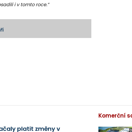
dili i v tomto roce.”
ří
Komerční s
ačaly platit změny v
0