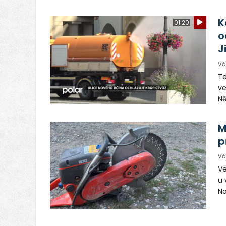
zl
or
K
01:20
ta
o
J
Vč
Te
ve
Ně
vy
in
M
p
Vč
Ve
u 
No
pr
vr
n