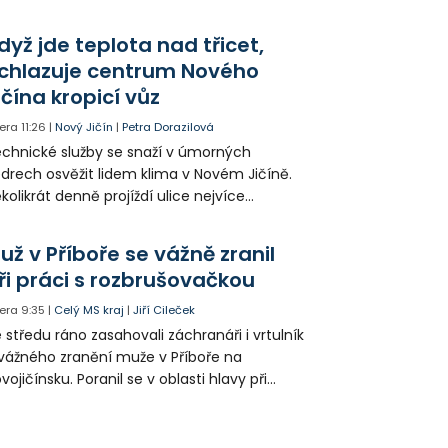
epšit. Vznikají nová parkovací stání, mění se
ganizace dopravy a některé novinky čekají
dyž jde teplota nad třicet,
ké řidiče v parkovacích zónách.
chlazuje centrum Nového
ičína kropicí vůz
era
11:26
|
Nový Jičín
|
Petra Dorazilová
chnické služby se snaží v úmorných
drech osvěžit lidem klima v Novém Jičíně.
kolikrát denně projíždí ulice nejvíce
hřátého centra kropící vůz. Zvýšila se také
tenzita zálivky květinových záhonů.
už v Příboře se vážně zranil
ři práci s rozbrušovačkou
era
9:35
|
Celý MS kraj
|
Jiří Cileček
 středu ráno zasahovali záchranáři i vrtulník
vážného zranění muže v Příboře na
vojičínsku. Poranil se v oblasti hlavy při
áci s rozbrušovačkou. Následně byl
tulníkem přepraven do ostravské fakultní
emocnice.