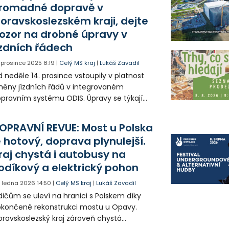
romadné dopravě v
oravskoslezském kraji, dejte
ozor na drobné úpravy v
ízdních řádech
. prosince 2025
8:19
|
Celý MS kraj
|
Lukáš Zavadil
 neděle 14. prosince vstoupily v platnost
ěny jízdních řádů v integrovaném
pravním systému ODIS. Úpravy se týkají
lezniční i autobusové dopravy v
ravskoslezském kraji a přinášejí nové spoje,
OPRAVNÍ REVUE: Most u Polska
pší návaznosti i změny v odbavení
e hotový, doprava plynulejší.
stujících.
raj chystá i autobusy na
odíkový a elektrický pohon
. ledna 2026
14:50
|
Celý MS kraj
|
Lukáš Zavadil
dičům se uleví na hranici s Polskem díky
končené rekonstrukci mostu u Opavy.
ravskoslezský kraj zároveň chystá