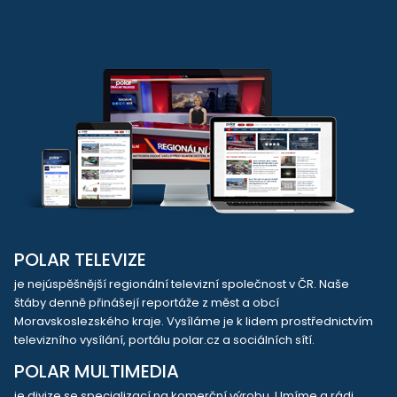
POLAR TELEVIZE
je nejúspěšnější regionální televizní společnost v ČR. Naše
štáby denně přinášejí reportáže z měst a obcí
Moravskoslezského kraje. Vysíláme je k lidem prostřednictvím
televizního vysílání, portálu polar.cz a sociálních sítí.
POLAR MULTIMEDIA
je divize se specializací na komerční výrobu. Umíme a rádi