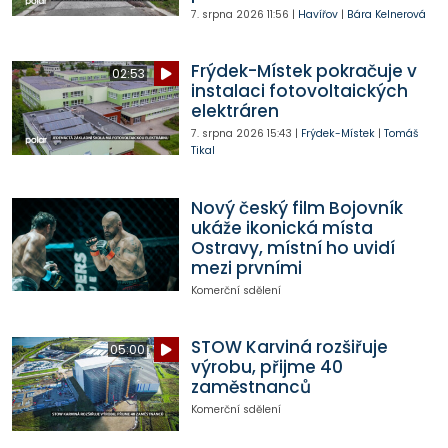
7. srpna 2026
11:56
|
Havířov
|
Bára Kelnerová
Frýdek-Místek pokračuje v
02:53
instalaci fotovoltaických
elektráren
7. srpna 2026
15:43
|
Frýdek-Místek
|
Tomáš
Tikal
Nový český film Bojovník
ukáže ikonická místa
Ostravy, místní ho uvidí
mezi prvními
Komerční sdělení
STOW Karviná rozšiřuje
05:00
výrobu, přijme 40
zaměstnanců
Komerční sdělení