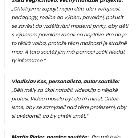
Jitka Vegrichtová, věcný manažer projektu:
„Chtěli jsme zapojit nejen děti, ale i veřejnost,
pedagogy, rodiče do výběru povolání, pokusit
se zavést do vzdělávání moderní prvky, aby děti
s výběrem povolání začali co nejdříve. Pro ně je
to těžká volba, protože těch možností je strašně
moc. A tato soutěž jim má pomoci začít hledat
ty informace.“
Vladislav Kos, personalista, autor soutěže:
„Děti měly za úkol natočit videoklip o nějaké
profesi. Video muselo být do tří minut. Chtěli
jsme, aby se zamysleli nad těmi profesemi, aby
si uvědomili, co by chtěli umět.“
Martin Rigler, porotce soutěže:
„Pro mě bylo