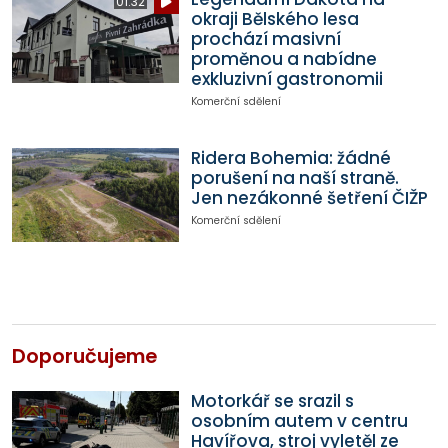
01:32
okraji Bělského lesa
prochází masivní
proměnou a nabídne
exkluzivní gastronomii
Komerční sdělení
Ridera Bohemia: žádné
porušení na naší straně.
Jen nezákonné šetření ČIŽP
Komerční sdělení
Doporučujeme
Motorkář se srazil s
osobním autem v centru
Havířova, stroj vyletěl ze