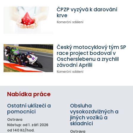
ČPZP vyzývá k darování
krve
Komerční sdělení
Český motocyklový tým SP
race project bodoval v
Oscherslebenu a zrychlil
závodní Aprilii
Komerční sdělení
Nabídka práce
Ostatní uklízeči a
Obsluha
pomocníci
vysokozdvižných a
jiných vozíků a
Ostrava
skladníci
Nástup: od 1. září 2026
od 140 Kč/hod.
Ostrava