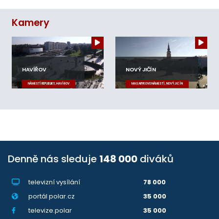
Kamery
HAVÍŘOV
NOVÝ JIČÍN
NÁMĚSTÍ REPUBLIKY, HAVÍŘOV
MASARYKOVO NÁMĚSTÍ, NOVÝ JIČÍN
Denně nás sleduje
148 000
diváků
televizní vysílání
78 000
portál polar.cz
35 000
televize.polar
35 000