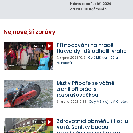
Nástup: od 1. září 2026
od 28 000 Kč/měsíc
Nejnovější zprávy
Při nocování na hradě
04:09
Hukvaldy lidé odhalili vraha
7. srpna 2026
10:13
|
Celý MS kraj
|
Bára
Kelnerová
Muž v Příboře se vážně
zranil při práci s
rozbrušovačkou
6. srpna 2026
9:35
|
Celý MS kraj
|
Jiří Cileček
Zdravotníci obměňují flotilu
01:18
vozů. Sanitky budou