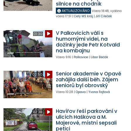
silnice na chodník
AKTUALIZOVÁNO
Včera
18:48
,
vydáno
včera
17:51
|
Celý MS kraj
|
Jiří Cileček
V Palkovicích válí s
01:30
humornými videi, na
dožínky jede Petr Kotvald
na kombajnu
Včera
9:16
|
Palkovice
|
Libor Běčák
Senior akademie v Opavě
02:50
zahájila další běh. Zájem
seniorů byl obrovský
Včera
10:28
|
Opava
|
Yvona Fajtová
Havířov řeší parkování v
02:38
ulicích Haškova a M.
Majerové, místní sepsali
petici