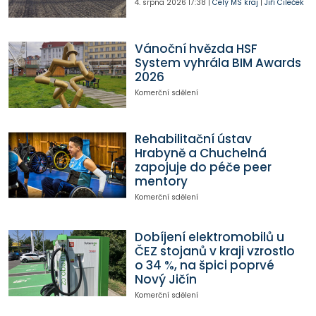
4. srpna 2026
17:38
|
Celý MS kraj
|
Jiří Cileček
Vánoční hvězda HSF
System vyhrála BIM Awards
2026
Komerční sdělení
Rehabilitační ústav
Hrabyně a Chuchelná
zapojuje do péče peer
mentory
Komerční sdělení
Dobíjení elektromobilů u
ČEZ stojanů v kraji vzrostlo
o 34 %, na špici poprvé
Nový Jičín
Komerční sdělení