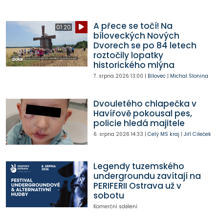
A přece se točí! Na
01:20
bíloveckých Nových
Dvorech se po 84 letech
roztočily lopatky
historického mlýna
7. srpna 2026
13:00
|
Bílovec
|
Michal Slonina
Dvouletého chlapečka v
Havířově pokousal pes,
policie hledá majitele
6. srpna 2026
14:33
|
Celý MS kraj
|
Jiří Cileček
Legendy tuzemského
undergroundu zavítají na
PERIFERII Ostrava už v
sobotu
Komerční sdělení