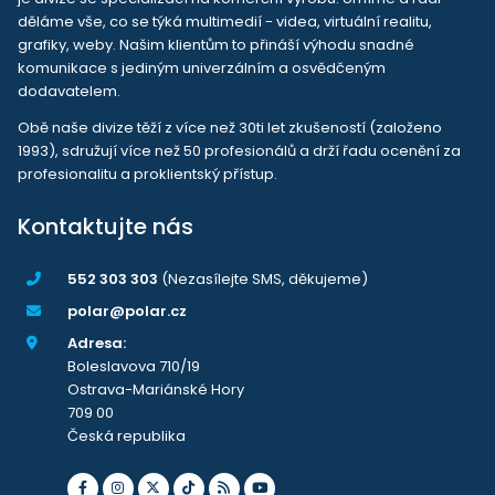
děláme vše, co se týká multimedií - videa, virtuální realitu,
grafiky, weby. Našim klientům to přináší výhodu snadné
komunikace s jediným univerzálním a osvědčeným
dodavatelem.
Obě naše divize těží z více než 30ti let zkušeností (založeno
1993), sdružují více než 50 profesionálů a drží řadu ocenění za
profesionalitu a proklientský přístup.
Kontaktujte nás
552 303 303
(Nezasílejte SMS, děkujeme)
polar@polar.cz
Adresa:
Boleslavova 710/19
Ostrava-Mariánské Hory
709 00
Česká republika