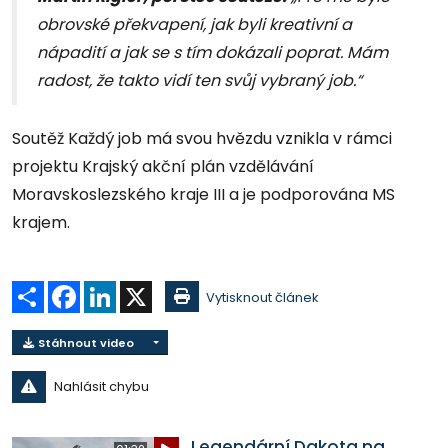
obrovské překvapení, jak byli kreativní a
nápadití a jak se s tím dokázali poprat. Mám
radost, že takto vidí ten svůj vybraný job.“
Soutěž Každý job má svou hvězdu vznikla v rámci
projektu Krajský akční plán vzdělávání
Moravskoslezského kraje III a je podporována MS
krajem.
Sdílet
Facebook
LinkedIn
X
Vytisknout článek
Stáhnout video
Nahlásit chybu
Legendární Dakota na