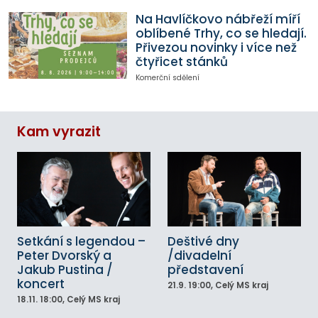
Na Havlíčkovo nábřeží míří
oblíbené Trhy, co se hledají.
Přivezou novinky i více než
čtyřicet stánků
Komerční sdělení
Kam vyrazit
Setkání s legendou –
Deštivé dny
Peter Dvorský a
/divadelní
Jakub Pustina /
představení
koncert
21.9.
19:00
, Celý MS kraj
18.11.
18:00
, Celý MS kraj