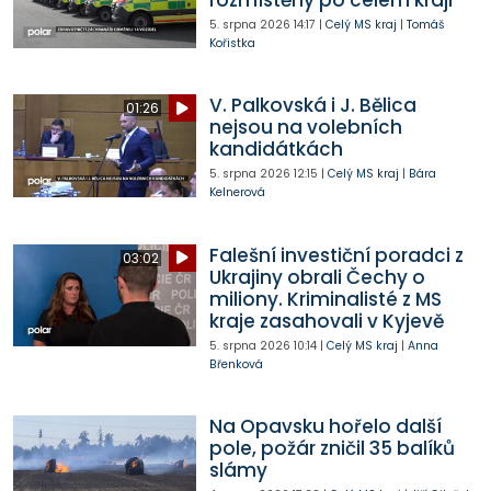
rozmístěny po celém kraji
5. srpna 2026
14:17
|
Celý MS kraj
|
Tomáš
Kořistka
V. Palkovská i J. Bělica
01:26
nejsou na volebních
kandidátkách
5. srpna 2026
12:15
|
Celý MS kraj
|
Bára
Kelnerová
Falešní investiční poradci z
03:02
Ukrajiny obrali Čechy o
miliony. Kriminalisté z MS
kraje zasahovali v Kyjevě
5. srpna 2026
10:14
|
Celý MS kraj
|
Anna
Břenková
Na Opavsku hořelo další
pole, požár zničil 35 balíků
slámy