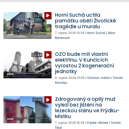
Horní Suchá uctila
01:37
památku obětí Životické
tragédie u muralu
7. srpna 2026
10:24
|
Horní Suchá
|
Bára
Kelnerová
OZO bude mít vlastní
02:44
elektřinu. V Kunčicích
vyrostou 2 kogenerační
jednotky
6. srpna 2026
10:06
|
Ostrava-město
|
Tomáš
Kořistka
Zdrogovaný a opilý muž
01:20
vylezl bez jištění na
lezeckou stěnu ve Frýdku-
Místku
7. srpna 2026
15:39
|
Frýdek-Místek
|
Tomáš
Tikal