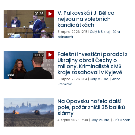
V. Palkovská i J. Bělica
01:26
nejsou na volebních
kandidátkách
5. srpna 2026
12:15
|
Celý MS kraj
|
Bára
Kelnerová
Falešní investiční poradci z
03:02
Ukrajiny obrali Čechy o
miliony. Kriminalisté z MS
kraje zasahovali v Kyjevě
5. srpna 2026
10:14
|
Celý MS kraj
|
Anna
Břenková
Na Opavsku hořelo další
pole, požár zničil 35 balíků
slámy
4. srpna 2026
17:38
|
Celý MS kraj
|
Jiří Cileček