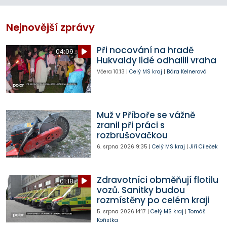
Nejnovější zprávy
Při nocování na hradě
04:09
Hukvaldy lidé odhalili vraha
Včera
10:13
|
Celý MS kraj
|
Bára Kelnerová
Muž v Příboře se vážně
zranil při práci s
rozbrušovačkou
6. srpna 2026
9:35
|
Celý MS kraj
|
Jiří Cileček
Zdravotníci obměňují flotilu
01:18
vozů. Sanitky budou
rozmístěny po celém kraji
5. srpna 2026
14:17
|
Celý MS kraj
|
Tomáš
Kořistka