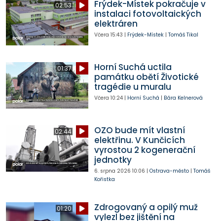
Frýdek-Místek pokračuje v
02:53
instalaci fotovoltaických
elektráren
Včera
15:43
|
Frýdek-Místek
|
Tomáš Tikal
Horní Suchá uctila
01:37
památku obětí Životické
tragédie u muralu
Včera
10:24
|
Horní Suchá
|
Bára Kelnerová
OZO bude mít vlastní
02:44
elektřinu. V Kunčicích
vyrostou 2 kogenerační
jednotky
6. srpna 2026
10:06
|
Ostrava-město
|
Tomáš
Kořistka
Zdrogovaný a opilý muž
01:20
vylezl bez jištění na