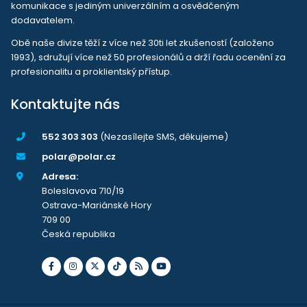
komunikace s jediným univerzálním a osvědčeným
dodavatelem.
Obě naše divize těží z více než 30ti let zkušeností (založeno
1993), sdružují více než 50 profesionálů a drží řadu ocenění za
profesionalitu a proklientský přístup.
Kontaktujte nás
552 303 303
(Nezasílejte SMS, děkujeme)
polar@polar.cz
Adresa:
Boleslavova 710/19
Ostrava-Mariánské Hory
709 00
Česká republika