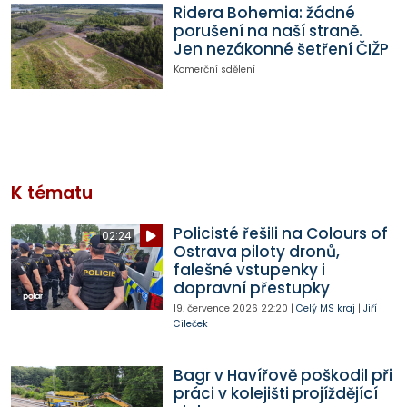
Ridera Bohemia: žádné
porušení na naší straně.
Jen nezákonné šetření ČIŽP
Komerční sdělení
K tématu
Policisté řešili na Colours of
02:24
Ostrava piloty dronů,
falešné vstupenky i
dopravní přestupky
19. července 2026
22:20
|
Celý MS kraj
|
Jiří
Cileček
Bagr v Havířově poškodil při
práci v kolejišti projíždějící