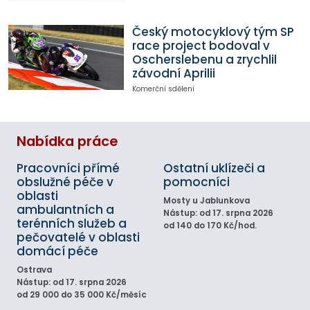
Český motocyklový tým SP
race project bodoval v
Oscherslebenu a zrychlil
závodní Aprilii
Komerční sdělení
Nabídka práce
Pracovníci přímé
Ostatní uklízeči a
obslužné péče v
pomocníci
oblasti
Mosty u Jablunkova
ambulantních a
Nástup: od 17. srpna 2026
terénních služeb a
od 140 do 170 Kč/hod.
pečovatelé v oblasti
domácí péče
Ostrava
Nástup: od 17. srpna 2026
od 29 000 do 35 000 Kč/měsíc