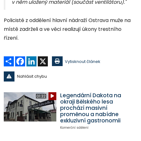
v něm uložený materiál (součást ventilátoru)."
Policisté z oddělení hlavní nádraží Ostrava muže na
místě zadrželi a ve věci realizují úkony trestního
řízení.
Sdílet
Facebook
LinkedIn
X
Vytisknout článek
Nahlásit chybu
Legendární Dakota na
01:32
okraji Bělského lesa
prochází masivní
proměnou a nabídne
exkluzivní gastronomii
Komerční sdělení