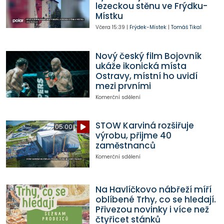
lezeckou stěnu ve Frýdku-
Místku
Včera
15:39
|
Frýdek-Místek
|
Tomáš Tikal
Nový český film Bojovník
ukáže ikonická místa
Ostravy, místní ho uvidí
mezi prvními
Komerční sdělení
STOW Karviná rozšiřuje
05:00
výrobu, přijme 40
zaměstnanců
Komerční sdělení
Na Havlíčkovo nábřeží míří
oblíbené Trhy, co se hledají.
Přivezou novinky i více než
čtyřicet stánků