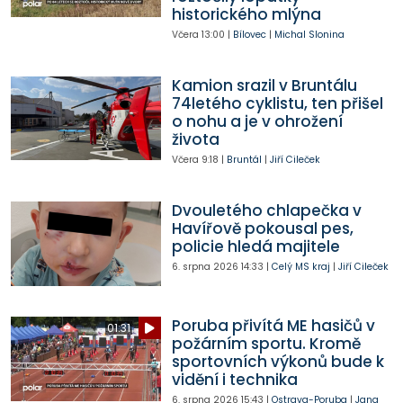
historického mlýna
Včera
13:00
|
Bílovec
|
Michal Slonina
Kamion srazil v Bruntálu
74letého cyklistu, ten přišel
o nohu a je v ohrožení
života
Včera
9:18
|
Bruntál
|
Jiří Cileček
Dvouletého chlapečka v
Havířově pokousal pes,
policie hledá majitele
6. srpna 2026
14:33
|
Celý MS kraj
|
Jiří Cileček
Poruba přivítá ME hasičů v
01:31
požárním sportu. Kromě
sportovních výkonů bude k
vidění i technika
6. srpna 2026
15:43
|
Ostrava-Poruba
|
Jana