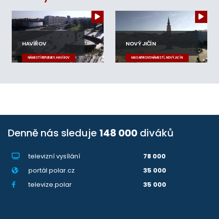
HAVÍŘOV
NOVÝ JIČÍN
NÁMĚSTÍ REPUBLIKY, HAVÍŘOV
MASARYKOVO NÁMĚSTÍ, NOVÝ JIČÍN
Denně nás sleduje
148 000
diváků
televizní vysílání
78 000
portál polar.cz
35 000
televize.polar
35 000