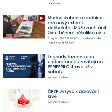
Lipowská
Mariánskohorská radnice
01:56
má nový externí
defibrilátor. Může zachránit
život během několika minut
6. srpna 2026
19:04
|
Ostrava-Mariánské
hory
|
Yvona Fajtová
Legendy tuzemského
undergroundu zavítají na
PERIFERII Ostrava už v
sobotu
Komerční sdělení
ČPZP vyzývá k darování
krve
Komerční sdělení