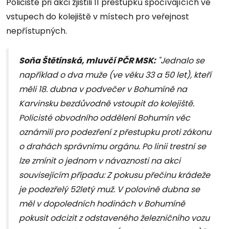
Policisté při akci zjistili 11 přestupků spočívajících ve
vstupech do kolejiště v místech pro veřejnost
nepřístupných.
Soňa Štětínská, mluvčí PČR MSK:
"Jednalo se
například o dva muže (ve věku 33 a 50 let), kteří
měli 18. dubna v podvečer v Bohumíně na
Karvinsku bezdůvodně vstoupit do kolejiště.
Policisté obvodního oddělení Bohumín věc
oznámili pro podezření z přestupku proti zákonu
o drahách správnímu orgánu. Po linii trestní se
lze zmínit o jednom v návaznosti na akci
souvisejícím případu: Z pokusu přečinu krádeže
je podezřelý 52letý muž. V polovině dubna se
měl v dopoledních hodinách v Bohumíně
pokusit odcizit z odstaveného železničního vozu