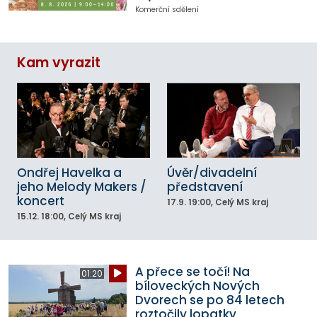
Komerční sdělení
Kam vyrazit
Ondřej Havelka a
Úvěr/divadelní
jeho Melody Makers /
představení
koncert
17.9.
19:00
, Celý MS kraj
15.12.
18:00
, Celý MS kraj
A přece se točí! Na
01:20
bíloveckých Nových
Dvorech se po 84 letech
roztočily lopatky