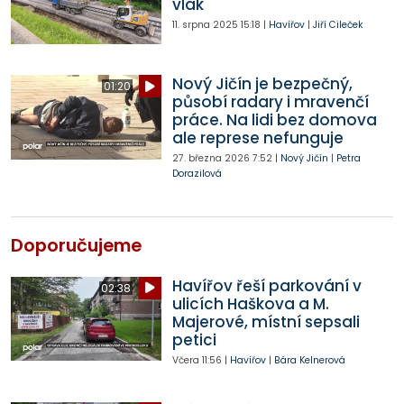
vlak
11. srpna 2025
15:18
|
Havířov
|
Jiří Cileček
Nový Jičín je bezpečný,
01:20
působí radary i mravenčí
práce. Na lidi bez domova
ale represe nefunguje
27. března 2026
7:52
|
Nový Jičín
|
Petra
Dorazilová
Doporučujeme
Havířov řeší parkování v
02:38
ulicích Haškova a M.
Majerové, místní sepsali
petici
Včera
11:56
|
Havířov
|
Bára Kelnerová