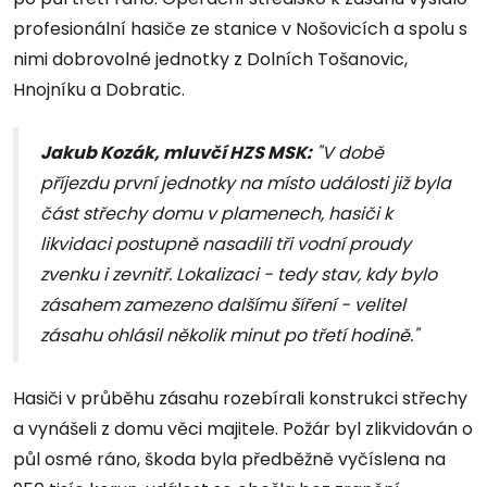
profesionální hasiče ze stanice v Nošovicích a spolu s
nimi dobrovolné jednotky z Dolních Tošanovic,
Hnojníku a Dobratic.
Jakub Kozák, mluvčí HZS MSK:
"V době
příjezdu první jednotky na místo události již byla
část střechy domu v plamenech, hasiči k
likvidaci postupně nasadili tři vodní proudy
zvenku i zevnitř. Lokalizaci - tedy stav, kdy bylo
zásahem zamezeno dalšímu šíření - velitel
zásahu ohlásil několik minut po třetí hodině."
Hasiči v průběhu zásahu rozebírali konstrukci střechy
a vynášeli z domu věci majitele. Požár byl zlikvidován o
půl osmé ráno, škoda byla předběžně vyčíslena na