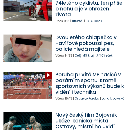
74letého cyklistu, ten přišel
o nohu a je v ohrožení
života
Dnes
9:18
|
Bruntál
|
Jiří Cileček
Dvouletého chlapečka v
Havířově pokousal pes,
policie hledá majitele
Včera
14:33
|
Celý MS kraj
|
Jiří Cileček
Poruba přivítá ME hasičů v
01:31
požárním sportu. Kromě
sportovních výkonů bude k
vidění i technika
Včera
15:43
|
Ostrava-Poruba
|
Jana Lipowská
Nový český film Bojovník
ukáže ikonická místa
Ostravy, místní ho uvidí