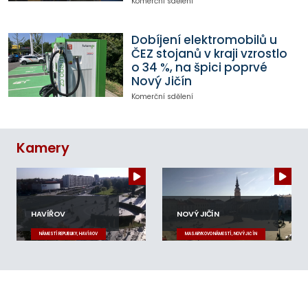
Komerční sdělení
Dobíjení elektromobilů u
ČEZ stojanů v kraji vzrostlo
o 34 %, na špici poprvé
Nový Jičín
Komerční sdělení
Kamery
HAVÍŘOV
NOVÝ JIČÍN
NÁMĚSTÍ REPUBLIKY, HAVÍŘOV
MASARYKOVO NÁMĚSTÍ, NOVÝ JIČÍN