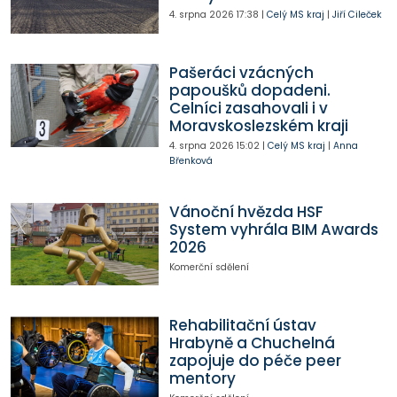
4. srpna 2026
17:38
|
Celý MS kraj
|
Jiří Cileček
Pašeráci vzácných
papoušků dopadeni.
Celníci zasahovali i v
Moravskoslezském kraji
4. srpna 2026
15:02
|
Celý MS kraj
|
Anna
Břenková
Vánoční hvězda HSF
System vyhrála BIM Awards
2026
Komerční sdělení
Rehabilitační ústav
Hrabyně a Chuchelná
zapojuje do péče peer
mentory