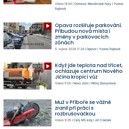
Včera
19:04
|
Ostrava-Mariánské hory
|
Yvona
Fajtová
Opava rozšiřuje parkování.
02:33
Přibudou nová místa i
změny v parkovacích
zónách
5. srpna 2026
17:24
|
Opava
|
Yvona Fajtová
Když jde teplota nad třicet,
01:20
ochlazuje centrum Nového
Jičína kropicí vůz
Včera
11:26
|
Nový Jičín
|
Petra Dorazilová
Muž v Příboře se vážně
zranil při práci s
rozbrušovačkou
Včera
9:35
|
Celý MS kraj
|
Jiří Cileček