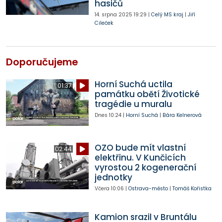
hasičů
14. srpna 2025
19:29
|
Celý MS kraj
|
Jiří
Cileček
Doporučujeme
Horní Suchá uctila
01:37
památku obětí Životické
tragédie u muralu
Dnes
10:24
|
Horní Suchá
|
Bára Kelnerová
OZO bude mít vlastní
02:44
elektřinu. V Kunčicích
vyrostou 2 kogenerační
jednotky
Včera
10:06
|
Ostrava-město
|
Tomáš Kořistka
Kamion srazil v Bruntálu