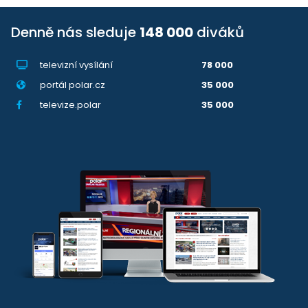
Denně nás sleduje
148 000
diváků
televizní vysílání
78 000
portál polar.cz
35 000
televize.polar
35 000