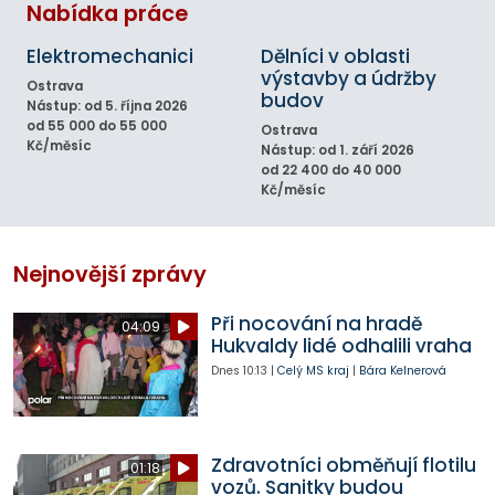
Nabídka práce
Elektromechanici
Dělníci v oblasti
výstavby a údržby
Ostrava
budov
Nástup: od 5. října 2026
od 55 000 do 55 000
Ostrava
Kč/měsíc
Nástup: od 1. září 2026
od 22 400 do 40 000
Kč/měsíc
Nejnovější zprávy
Při nocování na hradě
04:09
Hukvaldy lidé odhalili vraha
Dnes
10:13
|
Celý MS kraj
|
Bára Kelnerová
Zdravotníci obměňují flotilu
01:18
vozů. Sanitky budou