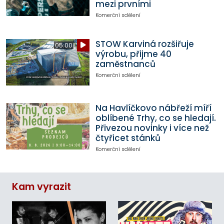
mezi prvními
Komerční sdělení
STOW Karviná rozšiřuje
05:00
výrobu, přijme 40
zaměstnanců
Komerční sdělení
Na Havlíčkovo nábřeží míří
oblíbené Trhy, co se hledají.
Přivezou novinky i více než
čtyřicet stánků
Komerční sdělení
Kam vyrazit