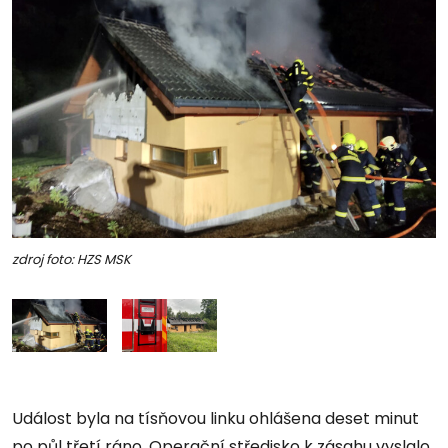
zdroj foto: HZS MSK
Událost byla na tísňovou linku ohlášena deset minut
po půl třetí ráno. Operační středisko k zásahu vyslalo