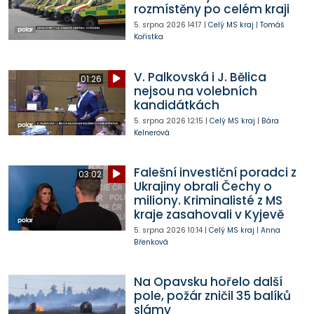
rozmístěny po celém kraji
5. srpna 2026
14:17
|
Celý MS kraj
|
Tomáš
Kořistka
V. Palkovská i J. Bělica
01:26
nejsou na volebních
kandidátkách
5. srpna 2026
12:15
|
Celý MS kraj
|
Bára
Kelnerová
Falešní investiční poradci z
03:02
Ukrajiny obrali Čechy o
miliony. Kriminalisté z MS
kraje zasahovali v Kyjevě
5. srpna 2026
10:14
|
Celý MS kraj
|
Anna
Břenková
Na Opavsku hořelo další
pole, požár zničil 35 balíků
slámy