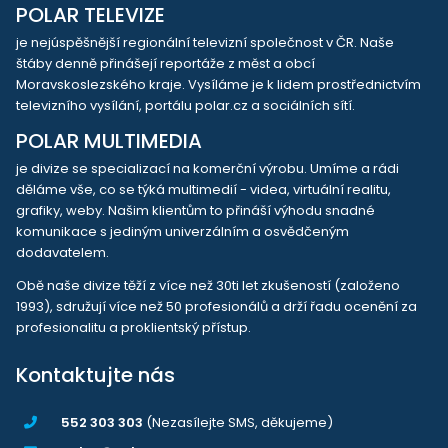
POLAR TELEVIZE
je nejúspěšnější regionální televizní společnost v ČR. Naše
štáby denně přinášejí reportáže z měst a obcí
Moravskoslezského kraje. Vysíláme je k lidem prostřednictvím
televizního vysílání, portálu polar.cz a sociálních sítí.
POLAR MULTIMEDIA
je divize se specializací na komerční výrobu. Umíme a rádi
děláme vše, co se týká multimedií - videa, virtuální realitu,
grafiky, weby. Našim klientům to přináší výhodu snadné
komunikace s jediným univerzálním a osvědčeným
dodavatelem.
Obě naše divize těží z více než 30ti let zkušeností (založeno
1993), sdružují více než 50 profesionálů a drží řadu ocenění za
profesionalitu a proklientský přístup.
Kontaktujte nás
552 303 303
(Nezasílejte SMS, děkujeme)