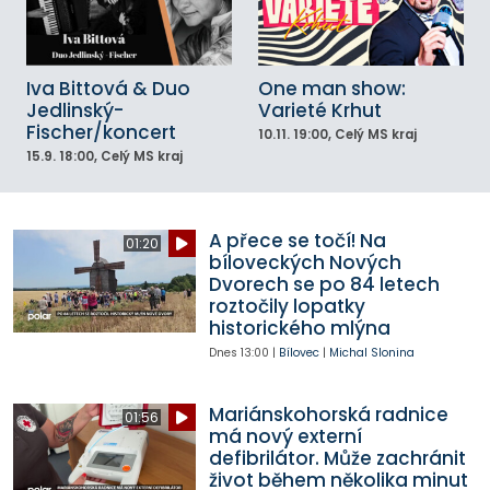
Iva Bittová & Duo
One man show:
Jedlinský-
Varieté Krhut
Fischer/koncert
10.11.
19:00
, Celý MS kraj
15.9.
18:00
, Celý MS kraj
A přece se točí! Na
01:20
bíloveckých Nových
Dvorech se po 84 letech
roztočily lopatky
historického mlýna
Dnes
13:00
|
Bílovec
|
Michal Slonina
Mariánskohorská radnice
01:56
má nový externí
defibrilátor. Může zachránit
život během několika minut