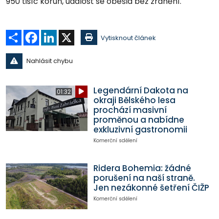
950 tisíc korun, událost se obešla bez zranění.
Sdílet
Facebook
LinkedIn
X
Vytisknout článek
Nahlásit chybu
Legendární Dakota na
01:32
okraji Bělského lesa
prochází masivní
proměnou a nabídne
exkluzivní gastronomii
Komerční sdělení
Ridera Bohemia: žádné
porušení na naší straně.
Jen nezákonné šetření ČIŽP
Komerční sdělení