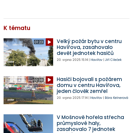
K tématu
Velký požár bytu v centru
01:23
Havířova, zasahovalo
devět jednotek hasičů
20. srpna 2025
15:14
|
Havířov
|
Jiří Cileček
Hasiči bojovali s požárem
02:38
domu v centru Havířova,
jeden člověk zemřel
20. srpna 2025
17:14
|
Havířov
|
Bára Kelnerová
V Mošnově hořela střecha
průmyslové haly,
zasahovalo 7 jednotek