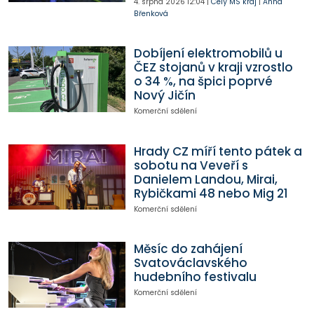
4. srpna 2026
12:04
|
Celý MS kraj
|
Anna
Břenková
Dobíjení elektromobilů u
ČEZ stojanů v kraji vzrostlo
o 34 %, na špici poprvé
Nový Jičín
Komerční sdělení
Hrady CZ míří tento pátek a
sobotu na Veveří s
Danielem Landou, Mirai,
Rybičkami 48 nebo Mig 21
Komerční sdělení
Měsíc do zahájení
Svatováclavského
hudebního festivalu
Komerční sdělení