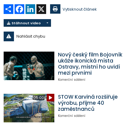
Sdílet
Facebook
LinkedIn
X
Vytisknout článek
Stáhnout video
Nahlásit chybu
Nový český film Bojovník
ukáže ikonická místa
Ostravy, místní ho uvidí
mezi prvními
Komerční sdělení
STOW Karviná rozšiřuje
05:00
výrobu, přijme 40
zaměstnanců
Komerční sdělení