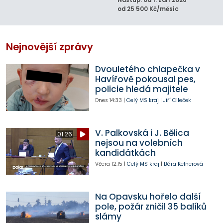
od 25 500 Kč/měsíc
Nejnovější zprávy
Dvouletého chlapečka v
Havířově pokousal pes,
policie hledá majitele
Dnes
14:33
|
Celý MS kraj
|
Jiří Cileček
V. Palkovská i J. Bělica
01:26
nejsou na volebních
kandidátkách
Včera
12:15
|
Celý MS kraj
|
Bára Kelnerová
Na Opavsku hořelo další
pole, požár zničil 35 balíků
slámy