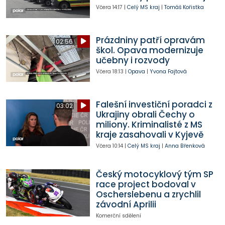
Včera
14:17
|
Celý MS kraj
|
Tomáš Kořistka
Prázdniny patří opravám
02:56
škol. Opava modernizuje
učebny i rozvody
Včera
18:13
|
Opava
|
Yvona Fajtová
Falešní investiční poradci z
03:02
Ukrajiny obrali Čechy o
miliony. Kriminalisté z MS
kraje zasahovali v Kyjevě
Včera
10:14
|
Celý MS kraj
|
Anna Břenková
Český motocyklový tým SP
race project bodoval v
Oscherslebenu a zrychlil
závodní Aprilii
Komerční sdělení