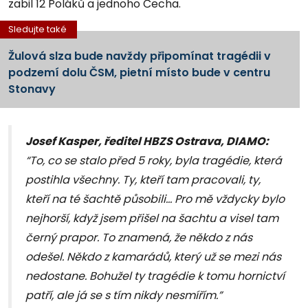
zabil 12 Poláků a jednoho Čecha.
Sledujte také
Žulová slza bude navždy připomínat tragédii v
podzemí dolu ČSM, pietní místo bude v centru
Stonavy
Josef Kasper, ředitel HBZS Ostrava, DIAMO:
“To, co se stalo před 5 roky, byla tragédie, která
postihla všechny. Ty, kteří tam pracovali, ty,
kteří na té šachtě působili… Pro mě vždycky bylo
nejhorší, když jsem přišel na šachtu a visel tam
černý prapor. To znamená, že někdo z nás
odešel. Někdo z kamarádů, který už se mezi nás
nedostane. Bohužel ty tragédie k tomu hornictví
patří, ale já se s tím nikdy nesmířím.”