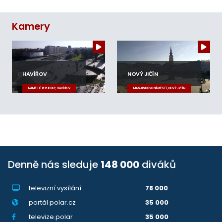
Kamery
HAVÍŘOV
NOVÝ JIČÍN
NÁMĚSTÍ REPUBLIKY, HAVÍŘOV
MASARYKOVO NÁMĚSTÍ, NOVÝ JIČÍN
Denně nás sleduje
148 000
diváků
televizní vysílání
78 000
portál polar.cz
35 000
televize.polar
35 000