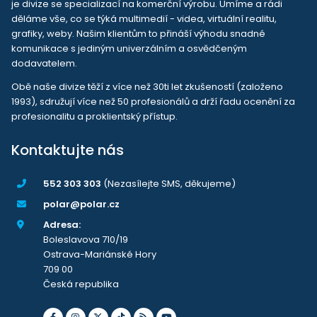
je divize se specializací na komerční výrobu. Umíme a rádi
děláme vše, co se týká multimedií - videa, virtuální realitu,
grafiky, weby. Našim klientům to přináší výhodu snadné
komunikace s jediným univerzálním a osvědčeným
dodavatelem.
Obě naše divize těží z více než 30ti let zkušeností (založeno
1993), sdružují více než 50 profesionálů a drží řadu ocenění za
profesionalitu a proklientský přístup.
Kontaktujte nás
552 303 303
(Nezasílejte SMS, děkujeme)
polar@polar.cz
Adresa:
Boleslavova 710/19
Ostrava-Mariánské Hory
709 00
Česká republika