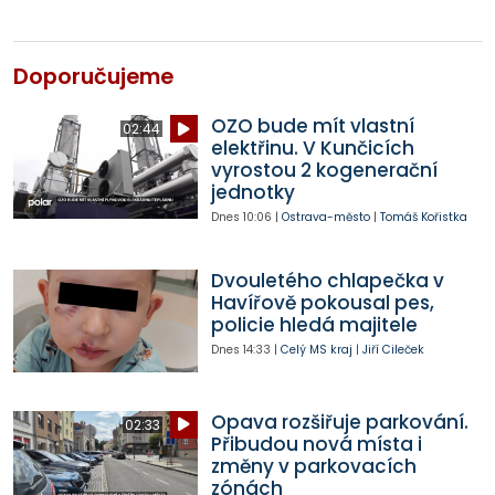
Doporučujeme
OZO bude mít vlastní
02:44
elektřinu. V Kunčicích
vyrostou 2 kogenerační
jednotky
Dnes
10:06
|
Ostrava-město
|
Tomáš Kořistka
Dvouletého chlapečka v
Havířově pokousal pes,
policie hledá majitele
Dnes
14:33
|
Celý MS kraj
|
Jiří Cileček
Opava rozšiřuje parkování.
02:33
Přibudou nová místa i
změny v parkovacích
zónách