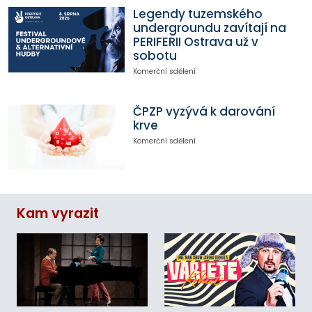
Legendy tuzemského
undergroundu zavítají na
PERIFERII Ostrava už v
sobotu
Komerční sdělení
ČPZP vyzývá k darování
krve
Komerční sdělení
Kam vyrazit