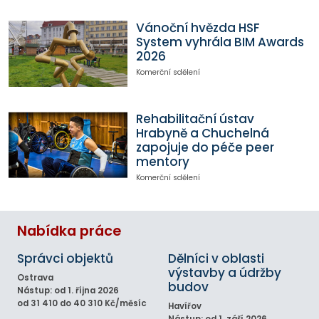
Vánoční hvězda HSF
System vyhrála BIM Awards
2026
Komerční sdělení
Rehabilitační ústav
Hrabyně a Chuchelná
zapojuje do péče peer
mentory
Komerční sdělení
Nabídka práce
Správci objektů
Dělníci v oblasti
výstavby a údržby
Ostrava
budov
Nástup: od 1. října 2026
od 31 410 do 40 310 Kč/měsíc
Havířov
Nástup: od 1. září 2026