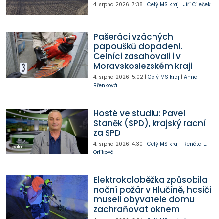
4. srpna 2026
17:38
|
Celý MS kraj
|
Jiří Cileček
Pašeráci vzácných
papoušků dopadeni.
Celníci zasahovali i v
Moravskoslezském kraji
4. srpna 2026
15:02
|
Celý MS kraj
|
Anna
Břenková
Hosté ve studiu: Pavel
Staněk (SPD), krajský radní
za SPD
4. srpna 2026
14:30
|
Celý MS kraj
|
Renáta E.
Orlíková
Elektrokoloběžka způsobila
noční požár v Hlučíně, hasiči
museli obyvatele domu
zachraňovat oknem