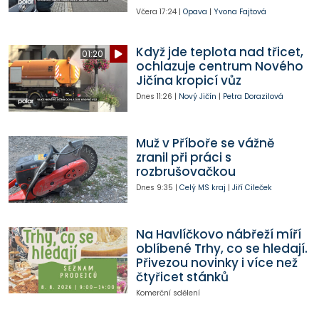
Včera
17:24
|
Opava
|
Yvona Fajtová
Když jde teplota nad třicet,
01:20
ochlazuje centrum Nového
Jičína kropicí vůz
Dnes
11:26
|
Nový Jičín
|
Petra Dorazilová
Muž v Příboře se vážně
zranil při práci s
rozbrušovačkou
Dnes
9:35
|
Celý MS kraj
|
Jiří Cileček
Na Havlíčkovo nábřeží míří
oblíbené Trhy, co se hledají.
Přivezou novinky i více než
čtyřicet stánků
Komerční sdělení