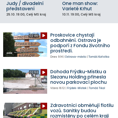
Judy / divadelní
One man show:
představení
Varieté Krhut
25.10.
19:00
, Celý MS kraj
10.11.
19:00
, Celý MS kraj
Proskovice chystají
02:46
odbahnění. Ostrava je
podpoří z Fondu životního
prostředí.
Dnes
9:14
|
Ostrava-město
|
Tomáš Kořistka
Dohoda Frýdku-Místku a
02:53
Slezanu Holding přinesla
novou parkovací plochu
Včera
16:12
|
Frýdek-Místek
|
Tomáš Tikal
Zdravotníci obměňují flotilu
01:18
vozů. Sanitky budou
rozmístěny po celém kraji