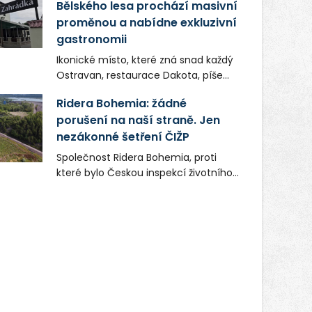
Bělského lesa prochází masivní
proměnou a nabídne exkluzivní
gastronomii
Ikonické místo, které zná snad každý
Ostravan, restaurace Dakota, píše
novou kapitolu. Silná mateřská
Ridera Bohemia: žádné
společnost Dang Investment Group
porušení na naší straně. Jen
s.r.o. investuje do projektu přes 50
nezákonné šetření ČIŽP
milionů korun. Cílem je přinést
Ostravě dva špičkové gastronomické
Společnost Ridera Bohemia, proti
koncepty, které v regionu dosud
které bylo Českou inspekcí životního
chyběly, luxusní středomořskou
prostředí (ČIŽP) čtyři roky vedeno
kuchyni a autentickou asijskou
vykonstruované řízení, při realizaci
gastronomii.
OVS na heřmanické haldě
postupovala v souladu se zákonem a
zadáním státního podniku DIAMO a v
této souvislosti nelze hovořit o
žádném odpadu. Ridera od počátku
označovala řízení ČIŽP za nezákonné
a domáhala se práva na spravedlivý