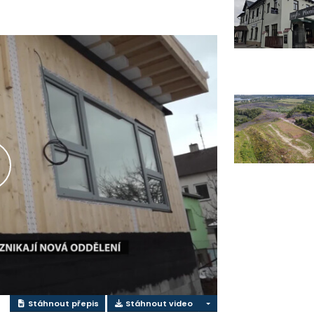
řehrát
ideo
Stáhnout přepis
Stáhnout video