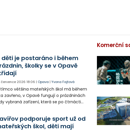
Komerční s
 děti je postaráno i během
rázdnin, školky se v Opavě
třídají
. července 2026
18:06
|
Opava
|
Yvona Fajtová
atímco většina mateřských škol má během
ta zavřeno, v Opavě fungují o prázdninách
0
dy vybraná zařízení, která se po čtrnácti
ech střídají. Jedním z nich je i Mateřská
ola v Malých Hošticích, která letos praská
avířov podporuje sport už od
 švech.
ateřských škol, děti mají