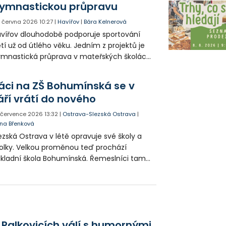
ymnastickou průpravu
. června 2026
10:27
|
Havířov
|
Bára Kelnerová
vířov dlouhodobě podporuje sportování
tí už od útlého věku. Jedním z projektů je
mnastická průprava v mateřských školách,
ky níž si předškoláci osvojují základy pohybu,
ratnosti a koordinace.
áci na ZŠ Bohumínská se v
áří vrátí do nového
. července 2026
13:32
|
Ostrava-Slezská Ostrava
|
na Břenková
ezská Ostrava v létě opravuje své školy a
olky. Velkou proměnou teď prochází
kladní škola Bohumínská. Řemeslníci tam
jí plné ruce práce, aby vše stihli do
čátku září.
 Palkovicích válí s humornými