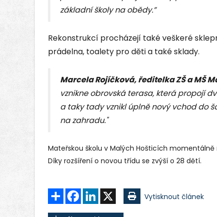
základní školy na obědy.”
Rekonstrukcí procházejí také veškeré sklepn
prádelna, toalety pro děti a také sklady.
Marcela Rojíčková, ředitelka ZŠ a MŠ Ma
vznikne obrovská terasa, která propojí dvě
a taky tady vznikl úplně nový vchod do ša
na zahradu."
Mateřskou školu v Malých Hošticích momentálně na
Díky rozšíření o novou třídu se zvýší o 28 dětí.
Sdílet
Facebook
LinkedIn
X
Vytisknout článek