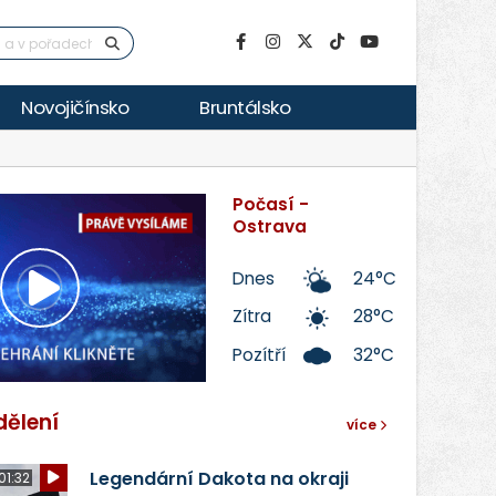
Novojičínsko
Bruntálsko
Počasí -
Ostrava
Dnes
24°C
Přehrát
Zítra
28°C
Pozítří
32°C
video
dělení
více
Legendární Dakota na okraji
01:32