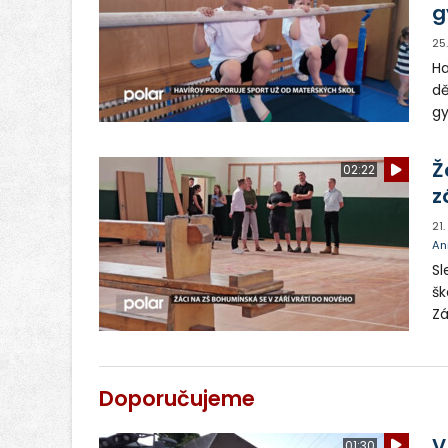
g
25
Ha
dě
gy
dí
ob
Ž
02:22
z
21
An
Sl
šk
Zá
ma
za
Doporučujeme
V
01:30