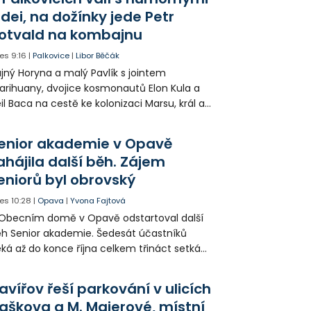
idei, na dožínky jede Petr
otvald na kombajnu
es
9:16
|
Palkovice
|
Libor Běčák
jný Horyna a malý Pavlík s jointem
rihuany, dvojice kosmonautů Elon Kula a
il Baca na cestě ke kolonizaci Marsu, král a
šek a mnoho dalších postav už při
opagaci Palkovic ztvárnili starosta Radim
enior akademie v Opavě
ča a místostarosta David Kula.
ahájila další běh. Zájem
eniorů byl obrovský
es
10:28
|
Opava
|
Yvona Fajtová
Obecním domě v Opavě odstartoval další
h Senior akademie. Šedesát účastníků
ká až do konce října celkem třináct setkání
ných odborných přednášek i poznávání
sta. Na závěr převezmou úspěšní
avířov řeší parkování v ulicích
solventi certifikáty o absolvování studia a
aškova a M. Majerové, místní
obné dárky.