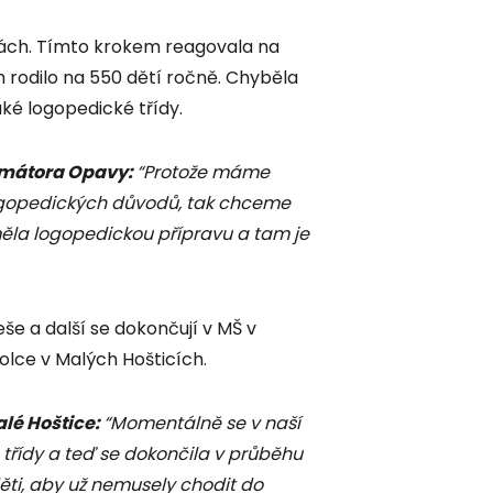
kách. Tímto krokem reagovala na
h rodilo na 550 dětí ročně. Chyběla
aké logopedické třídy.
imátora Opavy:
“Protože máme
ogopedických důvodů, tak chceme
měla logopedickou přípravu a tam je
še a další se dokončují v MŠ v
kolce v Malých Hošticích.
alé Hoštice:
“Momentálně se v naší
 třídy a teď se dokončila v průběhu
ěti, aby už nemusely chodit do