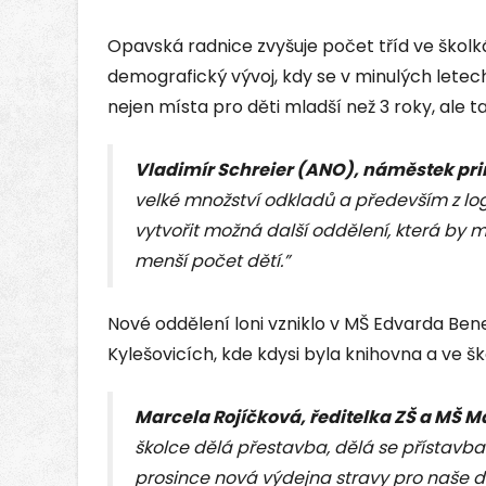
Opavská radnice zvyšuje počet tříd ve škol
demografický vývoj, kdy se v minulých letec
nejen místa pro děti mladší než 3 roky, ale t
Vladimír Schreier (ANO), náměstek pr
velké množství odkladů a především z l
vytvořit možná další oddělení, která by 
menší počet dětí.”
Nové oddělení loni vzniklo v MŠ Edvarda Bene
Kylešovicích, kde kdysi byla knihovna a ve š
Marcela Rojíčková, ředitelka ZŠ a MŠ M
školce dělá přestavba, dělá se přístavba
prosince nová výdejna stravy pro naše d