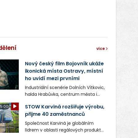
dělení
více
Nový český film Bojovník ukáže
ikonická místa Ostravy, místní
ho uvidí mezi prvními
Industriální scenérie Dolních Vítkovic,
halda Hrabůvka, centrum města i
další ikonická místa Ostravy se objeví
STOW Karviná rozšiřuje výrobu,
5:00
v novém filmu Bojovník, který vstoupí
přijme 40 zaměstnanců
do kin už 13. srpna. Režiséři Vojtěch
Frič a Tomáš Dianiška si
Společnost Karviná je globálním
moravskoslezskou metropoli
lídrem v oblasti regálových produktů
nevybrali náhodou – její syrová
a systémů, stabilním