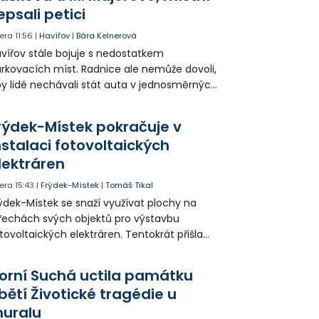
epsali petici
era
11:56
|
Havířov
|
Bára Kelnerová
vířov stále bojuje s nedostatkem
rkovacích míst. Radnice ale nemůže dovoli,
y lidé nechávali stát auta v jednosměrných
icích, kde nezbývá místo pro průjezd IZS.
tuace se teď řeší v jednom vnitrobloku, kde
rýdek-Místek pokračuje v
 někteří obyvatelé rozhodli sepsat petici.
nstalaci fotovoltaických
lektráren
era
15:43
|
Frýdek-Místek
|
Tomáš Tikal
ýdek-Místek se snaží využívat plochy na
řechách svých objektů pro výstavbu
tovoltaických elektráren. Tentokrát přišla
da na 11. Základní školu ve Frýdku.
orní Suchá uctila památku
bětí Životické tragédie u
uralu