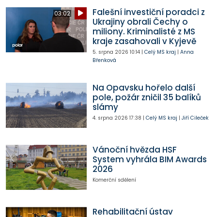
Falešní investiční poradci z
03:02
Ukrajiny obrali Čechy o
miliony. Kriminalisté z MS
kraje zasahovali v Kyjevě
5. srpna 2026
10:14
|
Celý MS kraj
|
Anna
Břenková
Na Opavsku hořelo další
pole, požár zničil 35 balíků
slámy
4. srpna 2026
17:38
|
Celý MS kraj
|
Jiří Cileček
Vánoční hvězda HSF
System vyhrála BIM Awards
2026
Komerční sdělení
Rehabilitační ústav