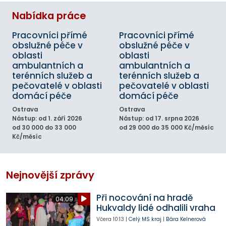
Nabídka práce
Pracovníci přímé
Pracovníci přímé
obslužné péče v
obslužné péče v
oblasti
oblasti
ambulantních a
ambulantních a
terénních služeb a
terénních služeb a
pečovatelé v oblasti
pečovatelé v oblasti
domácí péče
domácí péče
Ostrava
Ostrava
Nástup: od 1. září 2026
Nástup: od 17. srpna 2026
od 30 000 do 33 000
od 29 000 do 35 000 Kč/měsíc
Kč/měsíc
Nejnovější zprávy
Při nocování na hradě
04:09
Hukvaldy lidé odhalili vraha
Včera
10:13
|
Celý MS kraj
|
Bára Kelnerová