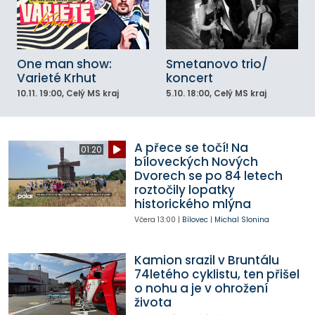
One man show:
Smetanovo trio/
Varieté Krhut
koncert
10.11.
19:00
, Celý MS kraj
5.10.
18:00
, Celý MS kraj
A přece se točí! Na
01:20
bíloveckých Nových
Dvorech se po 84 letech
roztočily lopatky
historického mlýna
Včera
13:00
|
Bílovec
|
Michal Slonina
Kamion srazil v Bruntálu
74letého cyklistu, ten přišel
o nohu a je v ohrožení
života