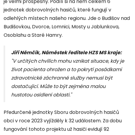
je velmi prospěšný. Podílí si na něm celkem 6
jednotek dobrovolných hasičů, které fungují v
odlehlých místech našeho regionu. Jde o Budišov nad
Budišovkou, Dvorce, Lomnici, Mosty u Jablunkova,
Osoblahu a Staré Hamry.
Jiří Němčík, Náměstek ředitele HZS MS kraje:
"V určitých chvílích mohu vznikat situace, kdy je
život pacienta ohrožen a to pokrytí posádkami
zdravotnické záchranné služby nemusí být
dostačující. Může to být zejména malou
hustotou osídlení oblasti."
Předurčené jednotky Sboru dobrovolných hasičů
obci v roce 2023 vyjížděly k 32 událostem. Za dobu
fungování tohoto projektu už hasiči evidují 92