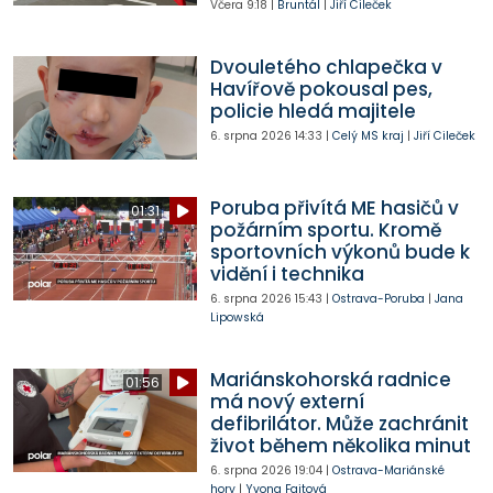
Včera
9:18
|
Bruntál
|
Jiří Cileček
Dvouletého chlapečka v
Havířově pokousal pes,
policie hledá majitele
6. srpna 2026
14:33
|
Celý MS kraj
|
Jiří Cileček
Poruba přivítá ME hasičů v
01:31
požárním sportu. Kromě
sportovních výkonů bude k
vidění i technika
6. srpna 2026
15:43
|
Ostrava-Poruba
|
Jana
Lipowská
Mariánskohorská radnice
01:56
má nový externí
defibrilátor. Může zachránit
život během několika minut
6. srpna 2026
19:04
|
Ostrava-Mariánské
hory
|
Yvona Fajtová