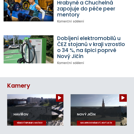
Hrabyně a Chuchelná
zapojuje do péče peer
mentory
Komerční sdělení
Dobíjení elektromobilů u
ČEZ stojanů v kraji vzrostlo
o 34 %, na špici poprvé
Nový Jičín
Komerční sdělení
Kamery
HAVÍŘOV
NOVÝ JIČÍN
NÁMĚSTÍ REPUBLIKY, HAVÍŘOV
MASARYKOVO NÁMĚSTÍ, NOVÝ JIČÍN