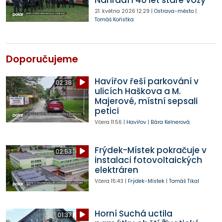
Nahradí i 40 let staré vozy
21. května 2026
12:29
|
Ostrava-město
|
Tomáš Kořistka
Doporučujeme
Havířov řeší parkování v
02:38
ulicích Haškova a M.
Majerové, místní sepsali
petici
Včera
11:56
|
Havířov
|
Bára Kelnerová
Frýdek-Místek pokračuje v
02:53
instalaci fotovoltaických
elektráren
Včera
15:43
|
Frýdek-Místek
|
Tomáš Tikal
Horní Suchá uctila
01:37