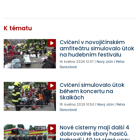
K tématu
Cvičení v novojičínském
01:24
amfiteátru simulovalo útok
na hudebním festivalu
14. května 2026
12:07
|
Nový Jičín
|
Petra
Dorazilová
Cvičení simulovalo útok
03:39
během koncertu na
Skalkách
18. května 2026
10:50
|
Nový Jičín
|
Petra
Dorazilová
Nové cisterny mají další 4
03:28
dobrovolné sbory hasičů.