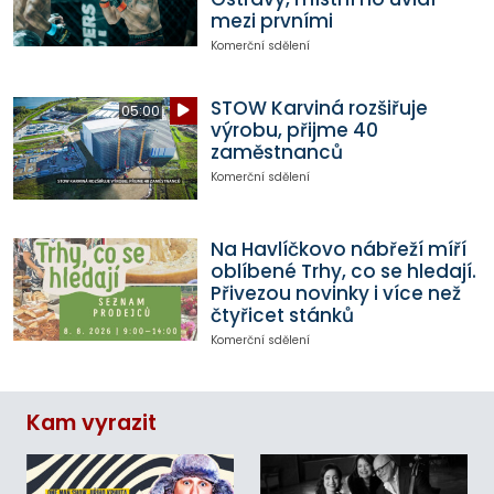
mezi prvními
Komerční sdělení
STOW Karviná rozšiřuje
05:00
výrobu, přijme 40
zaměstnanců
Komerční sdělení
Na Havlíčkovo nábřeží míří
oblíbené Trhy, co se hledají.
Přivezou novinky i více než
čtyřicet stánků
Komerční sdělení
Kam vyrazit