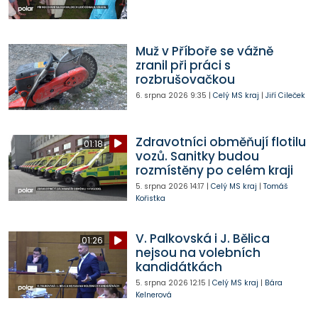
Muž v Příboře se vážně
zranil při práci s
rozbrušovačkou
6. srpna 2026
9:35
|
Celý MS kraj
|
Jiří Cileček
Zdravotníci obměňují flotilu
01:18
vozů. Sanitky budou
rozmístěny po celém kraji
5. srpna 2026
14:17
|
Celý MS kraj
|
Tomáš
Kořistka
V. Palkovská i J. Bělica
01:26
nejsou na volebních
kandidátkách
5. srpna 2026
12:15
|
Celý MS kraj
|
Bára
Kelnerová