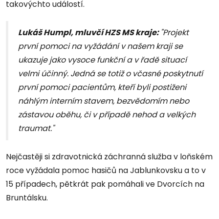
takovýchto událostí.
Lukáš Humpl, mluvčí HZS MS kraje:
"Projekt
první pomoci na vyžádání v našem kraji se
ukazuje jako vysoce funkční a v řadě situací
velmi účinný. Jedná se totiž o včasné poskytnutí
první pomoci pacientům, kteří byli postiženi
náhlým interním stavem, bezvědomím nebo
zástavou oběhu, či v případě nehod a velkých
traumat."
Nejčastěji si zdravotnická záchranná služba v loňském
roce vyžádala pomoc hasičů na Jablunkovsku a to v
15 případech, pětkrát pak pomáhali ve Dvorcích na
Bruntálsku.