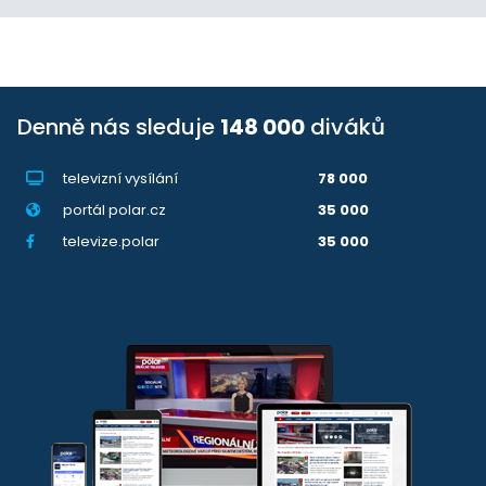
Denně nás sleduje
148 000
diváků
televizní vysílání
78 000
portál polar.cz
35 000
televize.polar
35 000