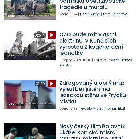
památku obětí Životické
tragédie u muralu
Včera
10:24
|
Horní Suchá
|
Bára Kelnerová
OZO bude mít vlastní
02:44
elektřinu. V Kunčicích
vyrostou 2 kogenerační
jednotky
6. srpna 2026
10:06
|
Ostrava-město
|
Tomáš
Kořistka
Zdrogovaný a opilý muž
01:20
vylezl bez jištění na
lezeckou stěnu ve Frýdku-
Místku
Včera
15:39
|
Frýdek-Místek
|
Tomáš Tikal
Nový český film Bojovník
ukáže ikonická místa
Ostravy, místní ho uvidí