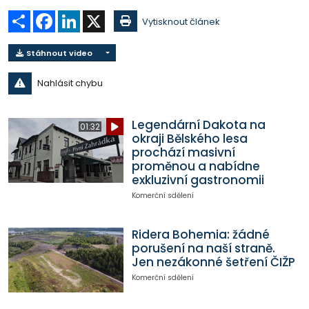
Sdílet
Facebook
LinkedIn
X
Vytisknout článek
Stáhnout video
Nahlásit chybu
Legendární Dakota na
01:32
okraji Bělského lesa
prochází masivní
proměnou a nabídne
exkluzivní gastronomii
Komerční sdělení
Ridera Bohemia: žádné
porušení na naší straně.
Jen nezákonné šetření ČIŽP
Komerční sdělení