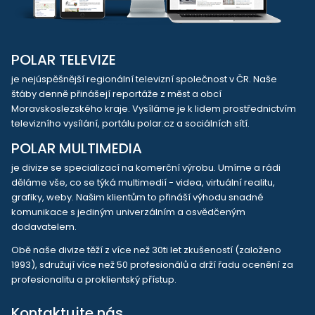
POLAR TELEVIZE
je nejúspěšnější regionální televizní společnost v ČR. Naše
štáby denně přinášejí reportáže z měst a obcí
Moravskoslezského kraje. Vysíláme je k lidem prostřednictvím
televizního vysílání, portálu polar.cz a sociálních sítí.
POLAR MULTIMEDIA
je divize se specializací na komerční výrobu. Umíme a rádi
děláme vše, co se týká multimedií - videa, virtuální realitu,
grafiky, weby. Našim klientům to přináší výhodu snadné
komunikace s jediným univerzálním a osvědčeným
dodavatelem.
Obě naše divize těží z více než 30ti let zkušeností (založeno
1993), sdružují více než 50 profesionálů a drží řadu ocenění za
profesionalitu a proklientský přístup.
Kontaktujte nás