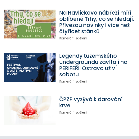
Na Havlíčkovo nábřeží míří
oblíbené Trhy, co se hledají.
Přivezou novinky i více než
čtyřicet stánků
Komerční sdělení
Legendy tuzemského
undergroundu zavítají na
PERIFERII Ostrava už v
sobotu
Komerční sdělení
ČPZP vyzývá k darování
krve
Komerční sdělení