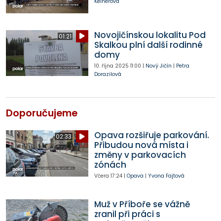
Kelnerová
Novojičínskou lokalitu Pod
01:21
Skalkou plní další rodinné
domy
10. října 2025
11:00
|
Nový Jičín
|
Petra
Dorazilová
Doporučujeme
Opava rozšiřuje parkování.
02:33
Přibudou nová místa i
změny v parkovacích
zónách
Včera
17:24
|
Opava
|
Yvona Fajtová
Muž v Příboře se vážně
zranil při práci s