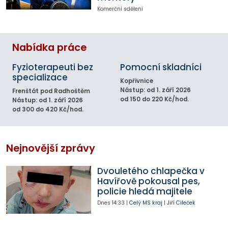
Komerční sdělení
Nabídka práce
Fyzioterapeuti bez
Pomocní skladníci
specializace
Kopřivnice
Nástup: od 1. září 2026
Frenštát pod Radhoštěm
od 150 do 220 Kč/hod.
Nástup: od 1. září 2026
od 300 do 420 Kč/hod.
Nejnovější zprávy
Dvouletého chlapečka v
Havířově pokousal pes,
policie hledá majitele
Dnes
14:33
|
Celý MS kraj
|
Jiří Cileček