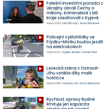
Falešní investiční poradci z
03:02
Ukrajiny obrali Čechy o
miliony. Kriminalisté z MS
kraje zasahovali v Kyjevě
Včera
10:14
|
Celý MS kraj
|
Anna Břenková
Policejní cyklohlídky ve
02:30
Frýdku-Místku budou jezdit
na elektrokolech
Včera
16:15
|
Frýdek-Místek
|
Tomáš Tikal
Lezecká stěna v Ostravě-
01:22
Jihu vznikla díky malé
holčičce
Včera
13:48
|
Ostrava-Jih
|
Anna Břenková
Rychlost opravy Rudné
01:33
limituje jen kapacita
obaloven při výrobě