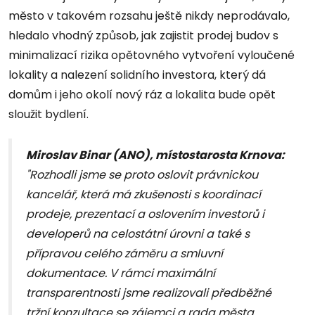
město v takovém rozsahu ještě nikdy neprodávalo,
hledalo vhodný způsob, jak zajistit prodej budov s
minimalizací rizika opětovného vytvoření vyloučené
lokality a nalezení solidního investora, který dá
domům i jeho okolí nový ráz a lokalita bude opět
sloužit bydlení.
Miroslav Binar (ANO), místostarosta Krnova:
"Rozhodli jsme se proto oslovit právnickou
kancelář, která má zkušenosti s koordinací
prodeje, prezentací a oslovením investorů i
developerů na celostátní úrovni a také s
přípravou celého záměru a smluvní
dokumentace. V rámci maximální
transparentnosti jsme realizovali předběžné
tržní konzultace se zájemci a rada města