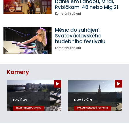
Danielem Landou, Mirai,
Rybičkami 48 nebo Mig 21
Komerční sdělení
Měsíc do zahájení
Svatováclavského
hudebního festivalu
Komerční sdělení
Kamery
HAVÍŘOV
NOVÝ JIČÍN
NÁMĚSTÍ REPUBLIKY, HAVÍŘOV
MASARYKOVO NÁMĚSTÍ, NOVÝ JIČÍN