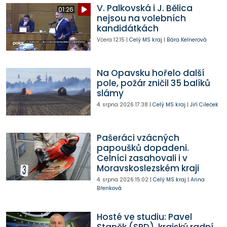
V. Palkovská i J. Bělica
01:26
nejsou na volebních
kandidátkách
Včera
12:15
|
Celý MS kraj
|
Bára Kelnerová
Na Opavsku hořelo další
pole, požár zničil 35 balíků
slámy
4. srpna 2026
17:38
|
Celý MS kraj
|
Jiří Cileček
Pašeráci vzácných
papoušků dopadeni.
Celníci zasahovali i v
Moravskoslezském kraji
4. srpna 2026
15:02
|
Celý MS kraj
|
Anna
Břenková
Hosté ve studiu: Pavel