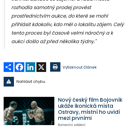
rozhodla samotný prodej provést
prostřednictvím aukce, do které se mohl
přihlásit kdokoliv, kdo měl o lokalitu zájem. Celý
tento proces byl časově velmi náročný a k
aukci došlo až před několika týdny."
Sdílet
Facebook
LinkedIn
X
Vytisknout článek
Nahlásit chybu
Nový český film Bojovník
ukáže ikonická místa
Ostravy, místní ho uvidí
mezi prvními
Komerční sdělení