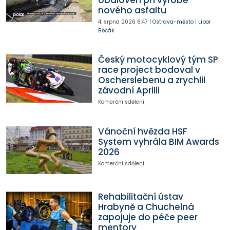
nového asfaltu
4. srpna 2026
6:47
|
Ostrava-město
|
Libor
Běčák
Český motocyklový tým SP
race project bodoval v
Oscherslebenu a zrychlil
závodní Aprilii
Komerční sdělení
Vánoční hvězda HSF
System vyhrála BIM Awards
2026
Komerční sdělení
Rehabilitační ústav
Hrabyně a Chuchelná
zapojuje do péče peer
mentory