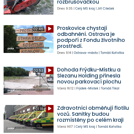
rozbrušovačkou
Dnes
9:35
|
Celý MS kraj
|
Jiří Cileček
Proskovice chystají
02:46
odbahnění. Ostrava je
podpoří z Fondu životního
prostředí.
Dnes
9:14
|
Ostrava-město
|
Tomáš Kořistka
Dohoda Frýdku-Místku a
02:53
Slezanu Holding přinesla
novou parkovací plochu
Včera
16:12
|
Frýdek-Místek
|
Tomáš Tikal
Zdravotníci obměňují flotilu
01:18
vozů. Sanitky budou
rozmístěny po celém kraji
Včera
14:17
|
Celý MS kraj
|
Tomáš Kořistka