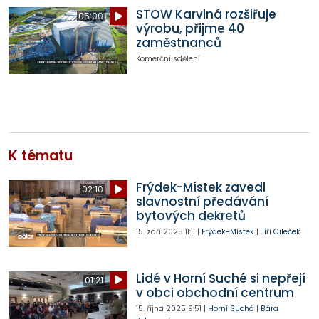
STOW Karviná rozšiřuje
05:00
výrobu, přijme 40
zaměstnanců
Komerční sdělení
K tématu
Frýdek-Místek zavedl
02:10
slavnostní předávání
bytových dekretů
15. září 2025
11:11
|
Frýdek-Místek
|
Jiří Cileček
Lidé v Horní Suché si nepřejí
01:21
v obci obchodní centrum
15. října 2025
9:51
|
Horní Suchá
|
Bára