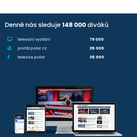
Denně nás sleduje
148 000
diváků
televizní vysílání
78 000
portál polar.cz
35 000
televize.polar
35 000