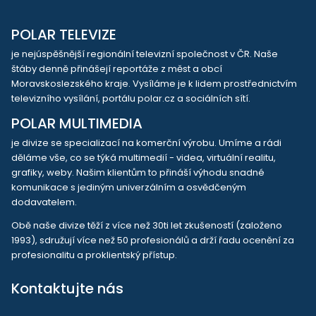
POLAR TELEVIZE
je nejúspěšnější regionální televizní společnost v ČR. Naše
štáby denně přinášejí reportáže z měst a obcí
Moravskoslezského kraje. Vysíláme je k lidem prostřednictvím
televizního vysílání, portálu polar.cz a sociálních sítí.
POLAR MULTIMEDIA
je divize se specializací na komerční výrobu. Umíme a rádi
děláme vše, co se týká multimedií - videa, virtuální realitu,
grafiky, weby. Našim klientům to přináší výhodu snadné
komunikace s jediným univerzálním a osvědčeným
dodavatelem.
Obě naše divize těží z více než 30ti let zkušeností (založeno
1993), sdružují více než 50 profesionálů a drží řadu ocenění za
profesionalitu a proklientský přístup.
Kontaktujte nás