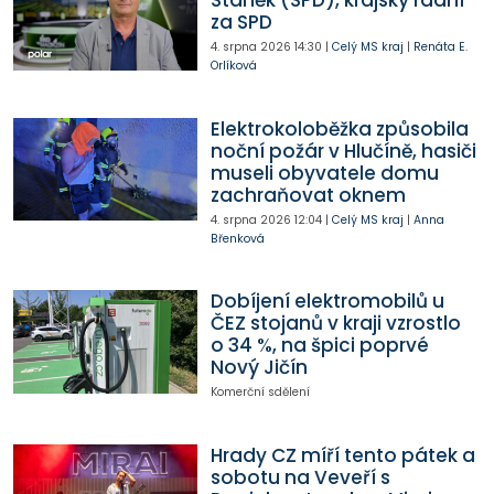
Staněk (SPD), krajský radní
za SPD
4. srpna 2026
14:30
|
Celý MS kraj
|
Renáta E.
Orlíková
Elektrokoloběžka způsobila
noční požár v Hlučíně, hasiči
museli obyvatele domu
zachraňovat oknem
4. srpna 2026
12:04
|
Celý MS kraj
|
Anna
Břenková
Dobíjení elektromobilů u
ČEZ stojanů v kraji vzrostlo
o 34 %, na špici poprvé
Nový Jičín
Komerční sdělení
Hrady CZ míří tento pátek a
sobotu na Veveří s