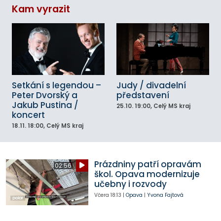
Kam vyrazit
Setkání s legendou –
Judy / divadelní
Peter Dvorský a
představení
Jakub Pustina /
25.10.
19:00
, Celý MS kraj
koncert
18.11.
18:00
, Celý MS kraj
Prázdniny patří opravám
02:56
škol. Opava modernizuje
učebny i rozvody
Včera
18:13
|
Opava
|
Yvona Fajtová