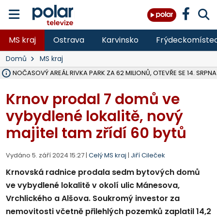
MS kraj
Ostrava
Karvinsko
Frýdeckomíste
Domů
MS kraj
VOLNOČASOVÝ AREÁL RIVKA PARK ZA 62 MILIONŮ, OTEVŘE SE 14. SRPNA
V KARVINÉ KANDIDUJE DO PODZIMNÍCH VOLEB 8 STRAN, HNUTÍ A KO
ÚOHS DAL ZÁTORU POKUTU 100 000 ZA CHYBY V ZAKÁZCE NA OBN
AREÁL LODIČEK V KARVINÉ SE PŘIPRAVUJE NA VELKOU REKONSTRUKC
KARVINÁ ZNÁ BUDOUCÍ PODOBU AREÁLU LODIČKY V PARKU BOŽEN
MORAVSKOSLEZŠTÍ POLICISTÉ ODHALILI MEZINÁRODNÍ GANG PODVO
LÁKALI LIDI NA ZISKY Z KRYPTOMĚN, INFO A VIDEO NA POLAR.CZ
MINISTESTVO ŽIVOTNÍHO PROSTŘEDÍ PŘEVZALO VYŠETŘOVÁNÍ KAU
A ROZHODLO, ŽE VINÍK ZA ŠKODY PO ZAVEZENÍ TUNAMI ODPADU NE
MUŽ V PŘÍBOŘE SE VÁŽNĚ ZRANIL PŘI PRÁCI S ROZBRUŠOVAČKOU, I
SLEZSKÁ OSTRAVA PŘIPRAVUJE PROJEKTOVOU DOKUMENTACI PRO 
FRÝDEK-MÍSTEK DOKONČIL STAVBU VOLNOČASOVÉHO AREÁLU NA RIVI
HNUTÍ ANO V HAVÍŘOVĚ NEZAŘADÍ HEJTMANA JOSEFA BĚLICU NA V
MS KRAJ VYBUDUJE ZA 40 MILIONŮ V JABLUNKOVĚ NOVÝ MOST PŘES O
FOTBALISTA LAURI LAINE SE VRACÍ Z BANÍKU OSTRAVA NA PŮL ROK
Krnov prodal 7 domů ve
vybydlené lokalitě, nový
majitel tam zřídí 60 bytů
Vydáno 5. září 2024 15:27 |
Celý MS kraj
|
Jiří Cileček
Krnovská radnice prodala sedm bytových domů
ve vybydlené lokalitě v okolí ulic Mánesova,
Vrchlického a Alšova. Soukromý investor za
nemovitosti včetně přilehlých pozemků zaplatil 14,2