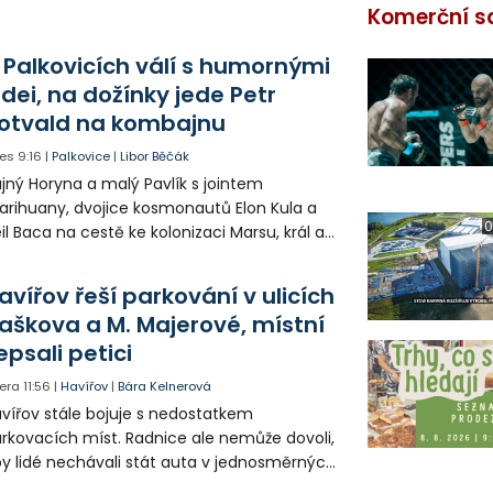
Komerční s
 Palkovicích válí s humornými
idei, na dožínky jede Petr
otvald na kombajnu
es
9:16
|
Palkovice
|
Libor Běčák
jný Horyna a malý Pavlík s jointem
rihuany, dvojice kosmonautů Elon Kula a
0
il Baca na cestě ke kolonizaci Marsu, král a
šek a mnoho dalších postav už při
opagaci Palkovic ztvárnili starosta Radim
avířov řeší parkování v ulicích
ča a místostarosta David Kula.
aškova a M. Majerové, místní
epsali petici
era
11:56
|
Havířov
|
Bára Kelnerová
vířov stále bojuje s nedostatkem
rkovacích míst. Radnice ale nemůže dovoli,
y lidé nechávali stát auta v jednosměrných
icích, kde nezbývá místo pro průjezd IZS.