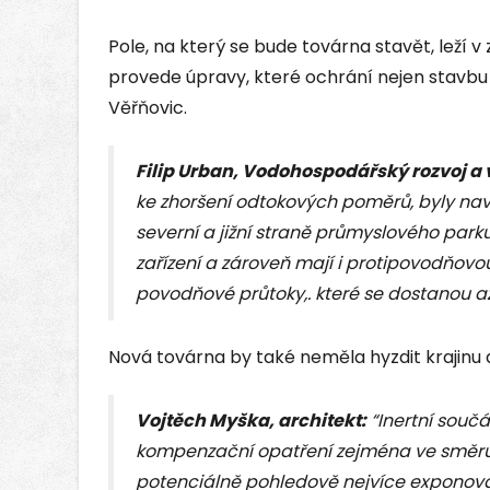
Pole, na který se bude továrna stavět, leží 
provede úpravy, které ochrání nejen stavbu 
Věřňovic.
Filip Urban, Vodohospodářský rozvoj a
ke zhoršení odtokových poměrů, byly navr
severní a jižní straně průmyslového parku
zařízení a zároveň mají i protipovodňov
povodňové průtoky,. které se dostanou a
Nová továrna by také neměla hyzdit krajinu 
Vojtěch Myška, architekt:
“Inertní součá
kompenzační opatření zejména ve směru 
potenciálně pohledově nejvíce exponova