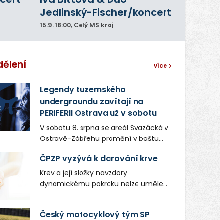
Jedlinský-Fischer/koncert
15.9.
18:00
, Celý MS kraj
dělení
více
Legendy tuzemského
undergroundu zavítají na
PERIFERII Ostrava už v sobotu
V sobotu 8. srpna se areál Svazácká v
Ostravě-Zábřehu promění v baštu
undergroundové a alternativní
ČPZP vyzývá k darování krve
hudby. Uskuteční se zde totiž první
ročník festivalu PERIFERIE Ostrava.
Krev a její složky navzdory
Brány areálu se otevřou půlhodinu po
dynamickému pokroku nelze uměle
poledni, na příchozí čekají koncerty,
vyrobit. Zdravotnictví se tudíž bez
autorská čtení a rozhovory.
ochoty lidí darovat tuto
Český motocyklový tým SP
Vstupenky v ceně 450 Kč jsou v
nenahraditelnou tělní tekutinu