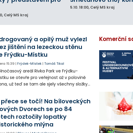
5.10.
18:00
, Celý MS kraj
00
, Celý MS kraj
drogovaný a opilý muž vylezl
Komerční s
ez jištění na lezeckou stěnu
e Frýdku-Místku
era
15:39
|
Frýdek-Místek
|
Tomáš Tikal
lnočasový areál Rivka Park ve Frýdku-
stku se otevře pro veřejnost až v polovině
pna, už teď se tam ale sjely všechny složky
áchranného systému. Důvodem bylo
iknutí opilého muže pod vlivem drog do
 přece se točí! Na bíloveckých
eálu. Vyšplhal na lezeckou stěnu a nemohl
ových Dvorech se po 84
lů.
etech roztočily lopatky
istorického mlýna