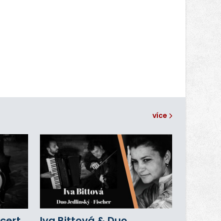
více
cert
Iva Bittová & Duo