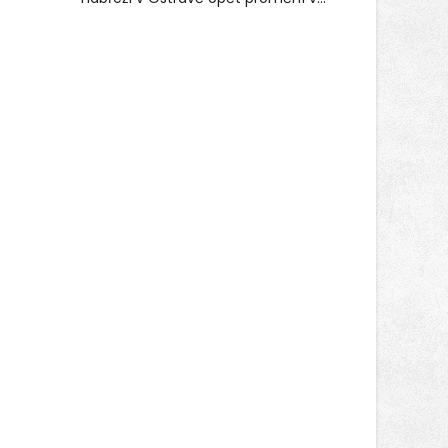
místo plné vůní, chutí a poctivých
lokálních výrobků. Trhy, co se hledají
tentokrát nabídnou více než čtyřicet
pečlivě vybraných stánků s kvalitní
gastronomií, farmářskými produkty,
designem i řemeslnou tvorbou.
Návštěvníci se mohou těšit nejen na
oblíbené stálice, ale také na řadu
novinek, které v Ostravě běžně
nepotkají.