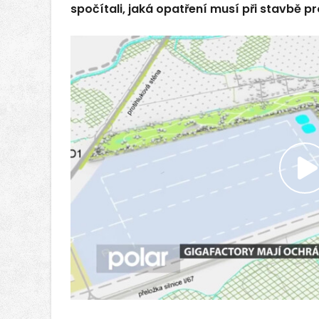
spočítali, jaká opatření musí při stavbě p
P
v