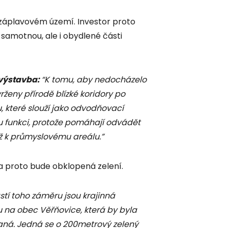
v záplavovém území. Investor proto
samotnou, ale i obydlené části
 výstavba:
“K tomu, aby nedocházelo
ženy přírodě blízké koridory po
, které slouží jako odvodňovací
ou funkci, protože pomáhají odvádět
ž k průmyslovému areálu.”
a proto bude obklopená zelení.
stí toho záměru jsou krajinná
na obec Věřňovice, která by byla
ná. Jedná se o 200metrový zelený