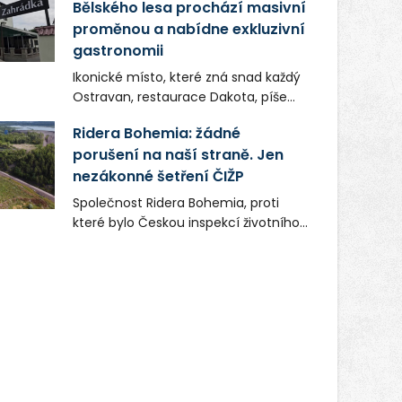
Bělského lesa prochází masivní
proměnou a nabídne exkluzivní
gastronomii
Ikonické místo, které zná snad každý
Ostravan, restaurace Dakota, píše
novou kapitolu. Silná mateřská
Ridera Bohemia: žádné
společnost Dang Investment Group
porušení na naší straně. Jen
s.r.o. investuje do projektu přes 50
nezákonné šetření ČIŽP
milionů korun. Cílem je přinést
Ostravě dva špičkové gastronomické
Společnost Ridera Bohemia, proti
koncepty, které v regionu dosud
které bylo Českou inspekcí životního
chyběly, luxusní středomořskou
prostředí (ČIŽP) čtyři roky vedeno
kuchyni a autentickou asijskou
vykonstruované řízení, při realizaci
gastronomii.
OVS na heřmanické haldě
postupovala v souladu se zákonem a
zadáním státního podniku DIAMO a v
této souvislosti nelze hovořit o
žádném odpadu. Ridera od počátku
označovala řízení ČIŽP za nezákonné
a domáhala se práva na spravedlivý