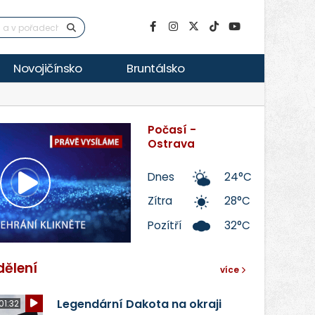
Novojičínsko
Bruntálsko
Počasí -
Ostrava
Dnes
24°C
Přehrát
Zítra
28°C
Pozítří
32°C
video
dělení
více
Legendární Dakota na okraji
01:32