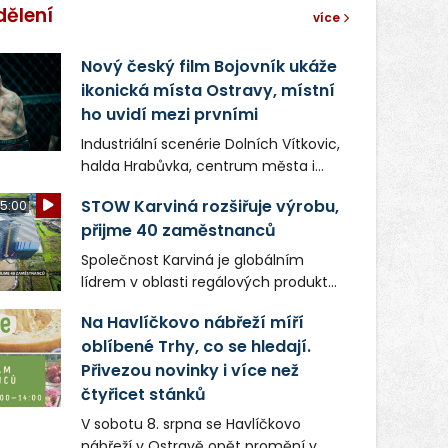
dělení
více
Nový český film Bojovník ukáže
ikonická místa Ostravy, místní
ho uvidí mezi prvními
Industriální scenérie Dolních Vítkovic,
halda Hrabůvka, centrum města i
další ikonická místa Ostravy se objeví
STOW Karviná rozšiřuje výrobu,
5:00
v novém filmu Bojovník, který vstoupí
přijme 40 zaměstnanců
do kin už 13. srpna. Režiséři Vojtěch
Frič a Tomáš Dianiška si
Společnost Karviná je globálním
moravskoslezskou metropoli
lídrem v oblasti regálových produktů
nevybrali náhodou – její syrová
a systémů, stabilním
atmosféra se stala přirozenou
Na Havlíčkovo nábřeží míří
zaměstnavatelem na Karvinsku a
součástí příběhu bývalého
oblíbené Trhy, co se hledají.
firmou s obrovským potenciálem.
boxerského šampiona Hoffa (Milan
Přivezou novinky i více než
Ondrík), jenž se po letech vrací do
čtyřicet stánků
světa vrcholových zápasů, tentokrát
V sobotu 8. srpna se Havlíčkovo
v MMA.
nábřeží v Ostravě opět promění v