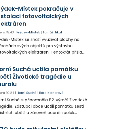
tuace se teď řeší v jednom vnitrobloku, kde
rýdek-Místek pokračuje v
 někteří obyvatelé rozhodli sepsat petici.
nstalaci fotovoltaických
lektráren
era
15:43
|
Frýdek-Místek
|
Tomáš Tikal
ýdek-Místek se snaží využívat plochy na
řechách svých objektů pro výstavbu
tovoltaických elektráren. Tentokrát přišla
da na 11. Základní školu ve Frýdku.
orní Suchá uctila památku
bětí Životické tragédie u
uralu
era
10:24
|
Horní Suchá
|
Bára Kelnerová
rní Suchá si připomněla 82. výročí Životické
agédie. Zástupci obce uctili památku šesti
stních obětí a zároveň ocenili spolek
votice Sobě za zpřístupnění informací o
agédii prostřednictvím QR kódů u