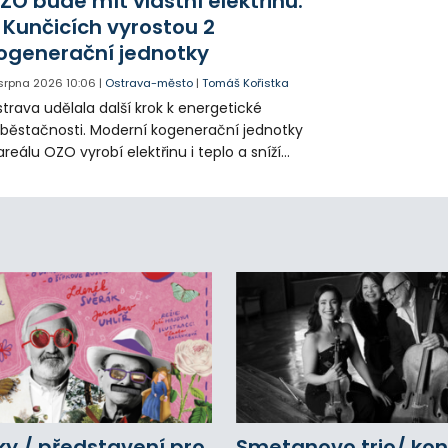
ZO bude mít vlastní elektřinu.
amátníků.
 Kunčicích vyrostou 2
ogenerační jednotky
 srpna 2026
10:06
|
Ostrava-město
|
Tomáš Kořistka
trava udělala další krok k energetické
běstačnosti. Moderní kogenerační jednotky
areálu OZO vyrobí elektřinu i teplo a sníží
klady i emise. Malou elektrárnu postaví
olia přímo v Kunčicích.
y / představení pro
Smetanovo trio/ kon