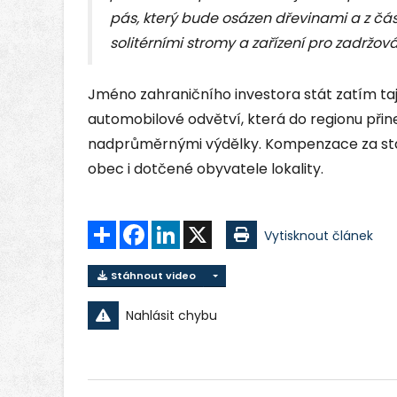
pás, který bude osázen dřevinami a z čá
solitérními stromy a zařízení pro zadržová
Jméno zahraničního investora stát zatím tají
automobilové odvětví, která do regionu při
nadprůměrnými výdělky. Kompenzace za sta
obec i dotčené obyvatele lokality.
Sdílet
Facebook
LinkedIn
X
Vytisknout článek
Stáhnout video
Nahlásit chybu