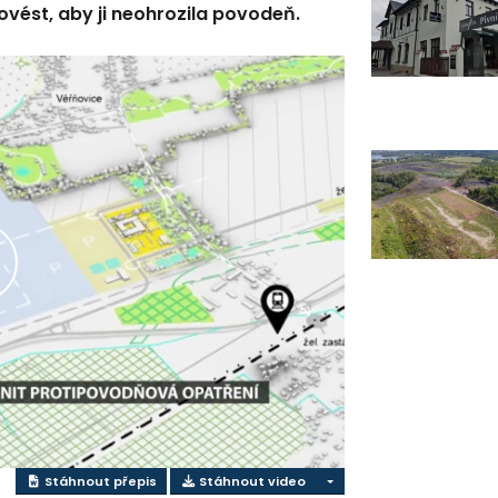
rovést, aby ji neohrozila povodeň.
řehrát
ideo
Stáhnout přepis
Stáhnout video