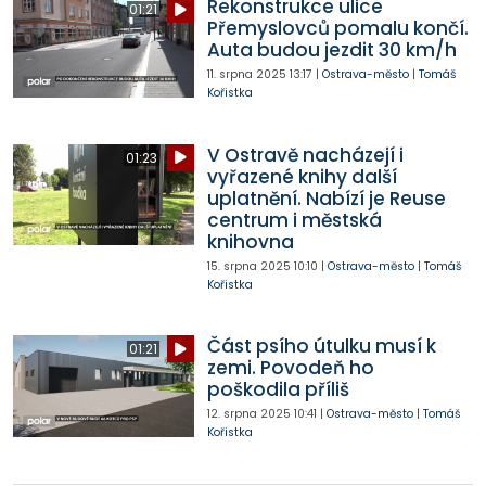
Rekonstrukce ulice
01:21
Přemyslovců pomalu končí.
Auta budou jezdit 30 km/h
11. srpna 2025
13:17
|
Ostrava-město
|
Tomáš
Kořistka
V Ostravě nacházejí i
01:23
vyřazené knihy další
uplatnění. Nabízí je Reuse
centrum i městská
knihovna
15. srpna 2025
10:10
|
Ostrava-město
|
Tomáš
Kořistka
Část psího útulku musí k
01:21
zemi. Povodeň ho
poškodila příliš
12. srpna 2025
10:41
|
Ostrava-město
|
Tomáš
Kořistka