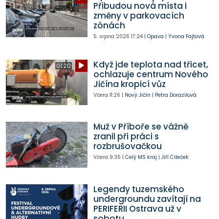
Přibudou nová místa i
změny v parkovacích
zónách
5. srpna 2026
17:24
|
Opava
|
Yvona Fajtová
Když jde teplota nad třicet,
01:20
ochlazuje centrum Nového
Jičína kropicí vůz
Včera
11:26
|
Nový Jičín
|
Petra Dorazilová
Muž v Příboře se vážně
zranil při práci s
rozbrušovačkou
Včera
9:35
|
Celý MS kraj
|
Jiří Cileček
Legendy tuzemského
undergroundu zavítají na
PERIFERII Ostrava už v
sobotu