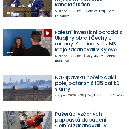
kandidátkách
5. srpna 2026
12:15
|
Celý MS kraj
|
Bára
Kelnerová
Falešní investiční poradci z
03:02
Ukrajiny obrali Čechy o
miliony. Kriminalisté z MS
kraje zasahovali v Kyjevě
5. srpna 2026
10:14
|
Celý MS kraj
|
Anna
Břenková
Na Opavsku hořelo další
pole, požár zničil 35 balíků
slámy
4. srpna 2026
17:38
|
Celý MS kraj
|
Jiří Cileček
Pašeráci vzácných
papoušků dopadeni.
Celníci zasahovali i v