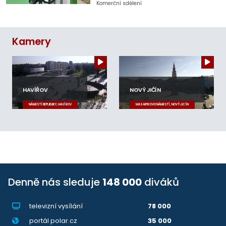
Komerční sdělení
Kamery
HAVÍŘOV
NOVÝ JIČÍN
NÁMĚSTÍ REPUBLIKY, HAVÍŘOV
MASARYKOVO NÁMĚSTÍ, NOVÝ JIČÍN
Denně nás sleduje
148 000
diváků
televizní vysílání
78 000
portál polar.cz
35 000