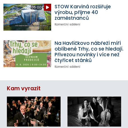
STOW Karviná rozšiřuje
05:00
výrobu, přijme 40
zaměstnanců
Komerční sdělení
Na Havlíčkovo nábřeží míří
oblíbené Trhy, co se hledají.
Přivezou novinky i více než
čtyřicet stánků
Komerční sdělení
Kam vyrazit