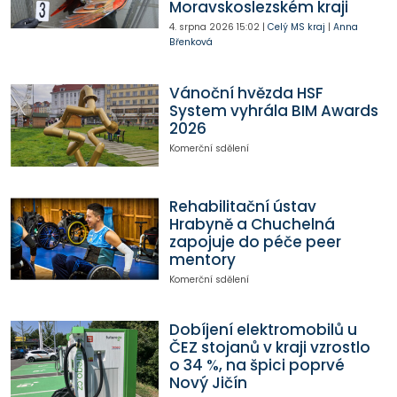
Moravskoslezském kraji
4. srpna 2026
15:02
|
Celý MS kraj
|
Anna
Břenková
Vánoční hvězda HSF
System vyhrála BIM Awards
2026
Komerční sdělení
Rehabilitační ústav
Hrabyně a Chuchelná
zapojuje do péče peer
mentory
Komerční sdělení
Dobíjení elektromobilů u
ČEZ stojanů v kraji vzrostlo
o 34 %, na špici poprvé
Nový Jičín