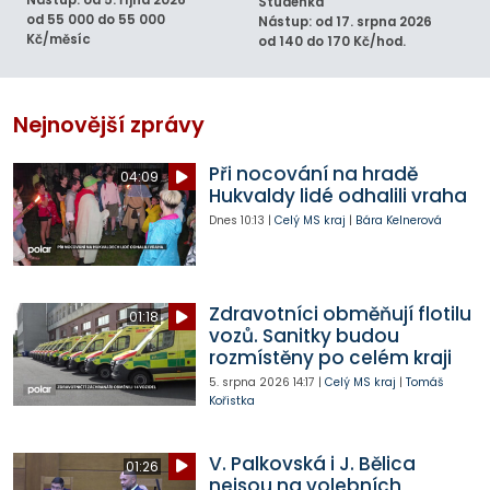
Nástup: od 5. října 2026
Studénka
od 55 000 do 55 000
Nástup: od 17. srpna 2026
Kč/měsíc
od 140 do 170 Kč/hod.
Nejnovější zprávy
Při nocování na hradě
04:09
Hukvaldy lidé odhalili vraha
Dnes
10:13
|
Celý MS kraj
|
Bára Kelnerová
Zdravotníci obměňují flotilu
01:18
vozů. Sanitky budou
rozmístěny po celém kraji
5. srpna 2026
14:17
|
Celý MS kraj
|
Tomáš
Kořistka
V. Palkovská i J. Bělica
01:26
nejsou na volebních