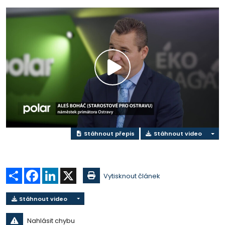
Přehrát
video
Stáhnout přepis
Stáhnout video
Sdílet
Facebook
LinkedIn
X
Vytisknout článek
Stáhnout video
Nahlásit chybu