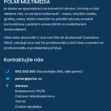
POLAR MULTIMEDIA
je divize se specializací na komerční výrobu. Umíme a rádi
děláme vše, co se týká multimedií - videa, virtuální realitu,
grafiky, weby. Našim klientům to přináší výhodu snadné
komunikace s jediným univerzálním a osvědčeným
dodavatelem.
Obě naše divize těží z více než 30ti let zkušeností (založeno
1993), sdružují více než 50 profesionálů a drží řadu ocenění za
profesionalitu a proklientský přístup.
Kontaktujte nás
552 303 303
(Nezasílejte SMS, děkujeme)
polar@polar.cz
Adresa:
Boleslavova 710/19
Ostrava-Mariánské Hory
709 00
Česká republika