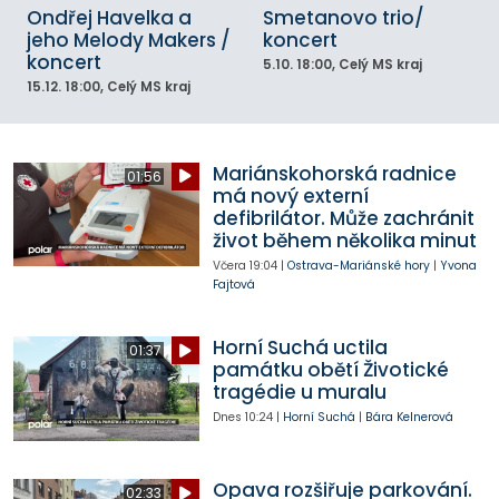
Ondřej Havelka a
Smetanovo trio/
jeho Melody Makers /
koncert
koncert
5.10.
18:00
, Celý MS kraj
15.12.
18:00
, Celý MS kraj
Mariánskohorská radnice
01:56
má nový externí
defibrilátor. Může zachránit
život během několika minut
Včera
19:04
|
Ostrava-Mariánské hory
|
Yvona
Fajtová
Horní Suchá uctila
01:37
památku obětí Životické
tragédie u muralu
Dnes
10:24
|
Horní Suchá
|
Bára Kelnerová
Opava rozšiřuje parkování.
02:33