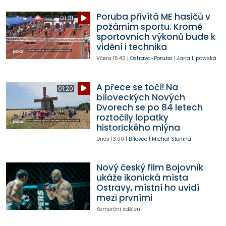
Poruba přivítá ME hasičů v
01:31
požárním sportu. Kromě
sportovních výkonů bude k
vidění i technika
Včera
15:43
|
Ostrava-Poruba
|
Jana Lipowská
A přece se točí! Na
01:20
bíloveckých Nových
Dvorech se po 84 letech
roztočily lopatky
historického mlýna
Dnes
13:00
|
Bílovec
|
Michal Slonina
Nový český film Bojovník
ukáže ikonická místa
Ostravy, místní ho uvidí
mezi prvními
Komerční sdělení