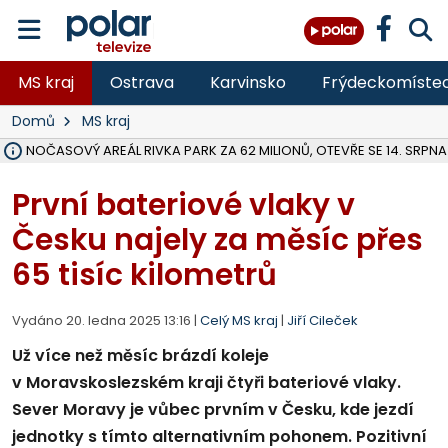
MS kraj
Ostrava
Karvinsko
Frýdeckomíste
Domů
MS kraj
VOLNOČASOVÝ AREÁL RIVKA PARK ZA 62 MILIONŮ, OTEVŘE SE 14. SRPNA
NA SLEZSKÉ HARTĚ PŘIBYLO SINIC, VODA MÁ HORŠÍ KVALITU, HYGIENI
ÚOHS DAL ZÁTORU POKUTU 100 000 ZA CHYBY V ZAKÁZCE NA OBN
AREÁL LODIČEK V KARVINÉ SE PŘIPRAVUJE NA VELKOU REKONSTRUKC
KARVINÁ ZNÁ BUDOUCÍ PODOBU AREÁLU LODIČKY V PARKU BOŽEN
MORAVSKOSLEZŠTÍ POLICISTÉ ODHALILI MEZINÁRODNÍ GANG PODVO
LÁKALI LIDI NA ZISKY Z KRYPTOMĚN, INFO A VIDEO NA POLAR.CZ
RADNÍ OSTRAVY A POSLANKYNĚ A. HOFFMANNOVÁ ZA PIRÁTY PODA
NA POSTUP MINISTERSTVA ŽIVOTNÍHO PROSTŘEDÍ V KAUZE HALDY 
MUŽ V PŘÍBOŘE SE VÁŽNĚ ZRANIL PŘI PRÁCI S ROZBRUŠOVAČKOU, I
SLEZSKÁ OSTRAVA PŘIPRAVUJE PROJEKTOVOU DOKUMENTACI PRO 
PODEZŘELÝ BALÍČEK ZASTAVIL PROVOZ NA NÁDRAŽÍ VE F-M, ČEKÁ 
CHLAPEČKA (2) V HAVÍŘOVĚ POKOUSAL PES, POLICIE HLEDÁ MAJITEL
MS KRAJ VYBUDUJE ZA 40 MILIONŮ V JABLUNKOVĚ NOVÝ MOST PŘES O
FOTBALISTA LAURI LAINE SE VRACÍ Z BANÍKU OSTRAVA NA PŮL ROK
První bateriové vlaky v
Česku najely za měsíc přes
65 tisíc kilometrů
Vydáno 20. ledna 2025 13:16 |
Celý MS kraj
|
Jiří Cileček
Už více než měsíc brázdí koleje
v Moravskoslezském kraji čtyři bateriové vlaky.
Sever Moravy je vůbec prvním v Česku, kde jezdí
jednotky s tímto alternativním pohonem. Pozitivní