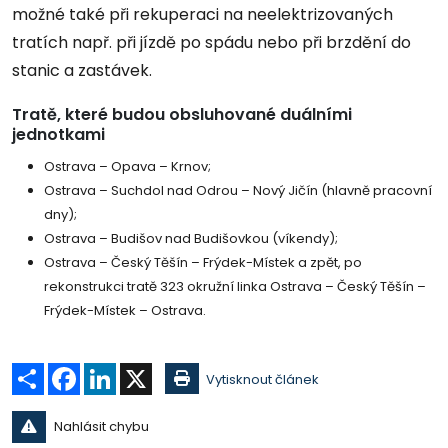
možné také při rekuperaci na neelektrizovaných
tratích např. při jízdě po spádu nebo při brzdění do
stanic a zastávek.
Tratě, které budou obsluhované duálními
jednotkami
Ostrava – Opava – Krnov;
Ostrava – Suchdol nad Odrou – Nový Jičín (hlavně pracovní
dny);
Ostrava – Budišov nad Budišovkou (víkendy);
Ostrava – Český Těšín – Frýdek-Místek a zpět, po
rekonstrukci tratě 323 okružní linka Ostrava – Český Těšín –
Frýdek-Místek – Ostrava.
Sdílet
Facebook
LinkedIn
X
Vytisknout článek
Nahlásit chybu