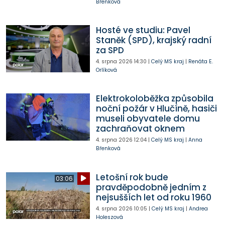
Břenková
Hosté ve studiu: Pavel
Staněk (SPD), krajský radní
za SPD
4. srpna 2026
14:30
|
Celý MS kraj
|
Renáta E.
Orlíková
Elektrokoloběžka způsobila
noční požár v Hlučíně, hasiči
museli obyvatele domu
zachraňovat oknem
4. srpna 2026
12:04
|
Celý MS kraj
|
Anna
Břenková
Letošní rok bude
03:06
pravděpodobně jedním z
nejsušších let od roku 1960
4. srpna 2026
10:05
|
Celý MS kraj
|
Andrea
Holeszová