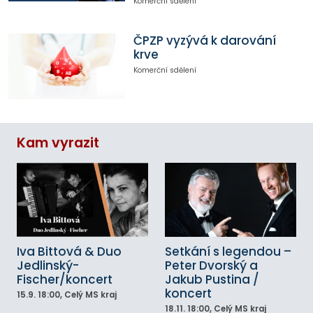
Komerční sdělení
ČPZP vyzývá k darování
krve
Komerční sdělení
Kam vyrazit
Iva Bittová & Duo
Setkání s legendou –
Jedlinský-
Peter Dvorský a
Fischer/koncert
Jakub Pustina /
koncert
15.9.
18:00
, Celý MS kraj
18.11.
18:00
, Celý MS kraj