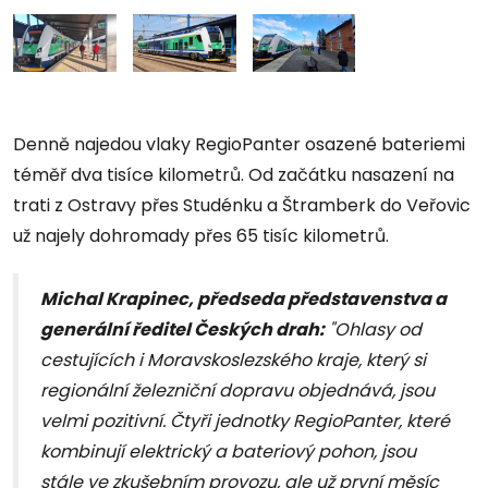
Denně najedou vlaky RegioPanter osazené bateriemi
téměř dva tisíce kilometrů. Od začátku nasazení na
trati z Ostravy přes Studénku a Štramberk do Veřovic
už najely dohromady přes 65 tisíc kilometrů.
Michal Krapinec, předseda představenstva a
generální ředitel Českých drah:
"Ohlasy od
cestujících i Moravskoslezského kraje, který si
regionální železniční dopravu objednává, jsou
velmi pozitivní. Čtyři jednotky RegioPanter, které
kombinují elektrický a bateriový pohon, jsou
stále ve zkušebním provozu, ale už první měsíc