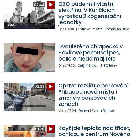
OZO bude mít vlastní
02:44
elektřinu. V Kunčicích
vyrostou 2 kogenerační
jednotky
Dnes
10:06
|
Ostrava-město
|
Tomáš Kořistka
Dvouletého chlapečka v
Havířově pokousal pes,
policie hledá majitele
Dnes
14:33
|
Celý MS kraj
|
Jiří Cileček
Opava rozšiřuje parkování.
02:33
Přibudou nová místa i
změny v parkovacích
zónách
Včera
17:24
|
Opava
|
Yvona Fajtová
Když jde teplota nad třicet,
01:20
ochlazuje centrum Nového