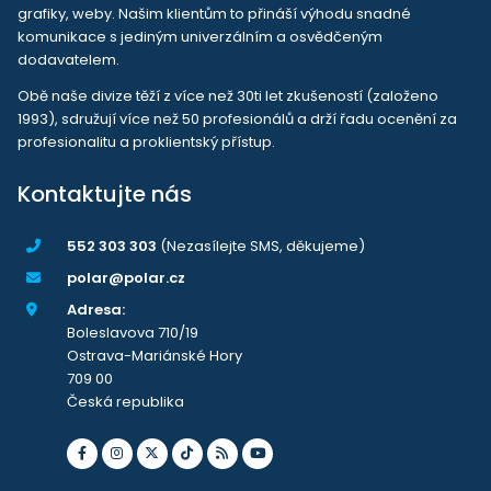
grafiky, weby. Našim klientům to přináší výhodu snadné
komunikace s jediným univerzálním a osvědčeným
dodavatelem.
Obě naše divize těží z více než 30ti let zkušeností (založeno
1993), sdružují více než 50 profesionálů a drží řadu ocenění za
profesionalitu a proklientský přístup.
Kontaktujte nás
552 303 303
(Nezasílejte SMS, děkujeme)
polar@polar.cz
Adresa:
Boleslavova 710/19
Ostrava-Mariánské Hory
709 00
Česká republika