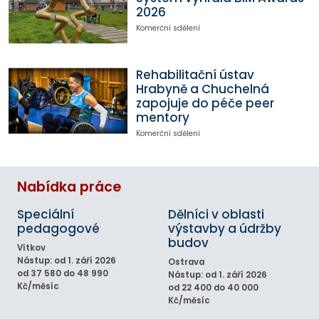
2026
Komerční sdělení
Rehabilitační ústav
Hrabyně a Chuchelná
zapojuje do péče peer
mentory
Komerční sdělení
Nabídka práce
Speciální
Dělníci v oblasti
pedagogové
výstavby a údržby
budov
Vítkov
Nástup: od 1. září 2026
Ostrava
od 37 580 do 48 990
Nástup: od 1. září 2026
Kč/měsíc
od 22 400 do 40 000
Kč/měsíc