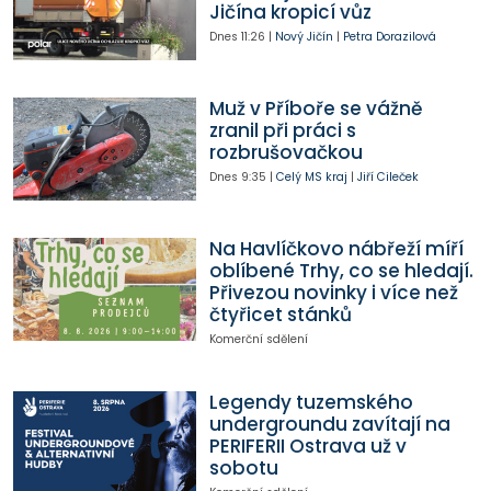
Jičína kropicí vůz
Dnes
11:26
|
Nový Jičín
|
Petra Dorazilová
Muž v Příboře se vážně
zranil při práci s
rozbrušovačkou
Dnes
9:35
|
Celý MS kraj
|
Jiří Cileček
Na Havlíčkovo nábřeží míří
oblíbené Trhy, co se hledají.
Přivezou novinky i více než
čtyřicet stánků
Komerční sdělení
Legendy tuzemského
undergroundu zavítají na
PERIFERII Ostrava už v
sobotu