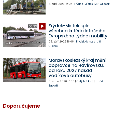
8. září 2025
12:02
|
Frýdek-Místek
|
Jiří Cileček
Frýdek-Místek splnil
02:33
všechna kritéria letošního
Evropského týdne mobility
25. září 2025
16:08
|
Frýdek-Místek
|
Jiří
Cileček
Moravskoslezský kraj mění
dopravce na Havířovsku,
od roku 2027 nasadí i
vodíkové autobusy
11. ledna 2026
10:30
|
Celý MS kraj
|
Lukáš
Zavadil
Doporučujeme