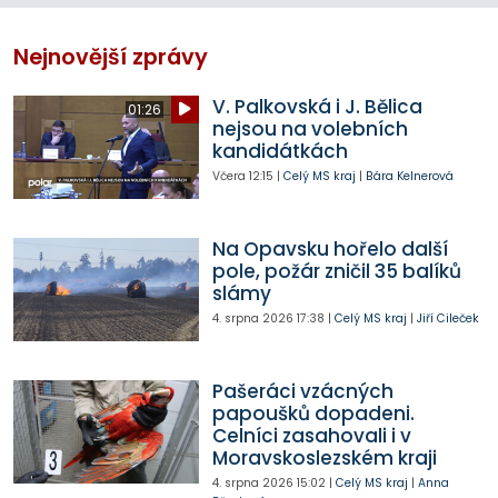
Nejnovější zprávy
V. Palkovská i J. Bělica
01:26
nejsou na volebních
kandidátkách
Včera
12:15
|
Celý MS kraj
|
Bára Kelnerová
Na Opavsku hořelo další
pole, požár zničil 35 balíků
slámy
4. srpna 2026
17:38
|
Celý MS kraj
|
Jiří Cileček
Pašeráci vzácných
papoušků dopadeni.
Celníci zasahovali i v
Moravskoslezském kraji
4. srpna 2026
15:02
|
Celý MS kraj
|
Anna