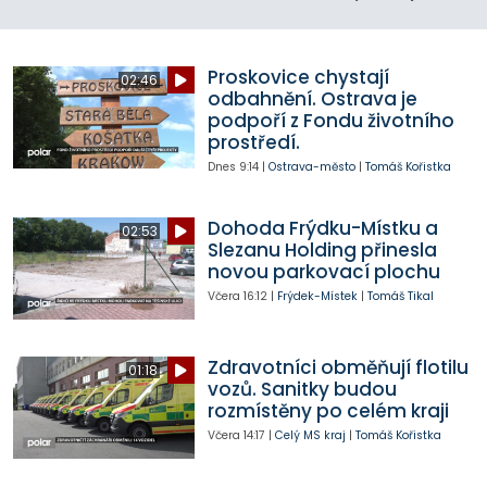
Proskovice chystají
02:46
odbahnění. Ostrava je
podpoří z Fondu životního
prostředí.
Dnes
9:14
|
Ostrava-město
|
Tomáš Kořistka
Dohoda Frýdku-Místku a
02:53
Slezanu Holding přinesla
novou parkovací plochu
Včera
16:12
|
Frýdek-Místek
|
Tomáš Tikal
Zdravotníci obměňují flotilu
01:18
vozů. Sanitky budou
rozmístěny po celém kraji
Včera
14:17
|
Celý MS kraj
|
Tomáš Kořistka