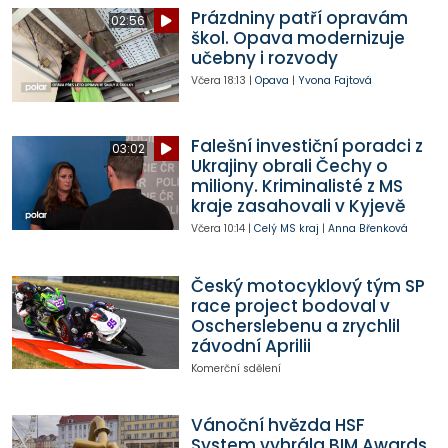
Prázdniny patří opravám
02:56
škol. Opava modernizuje
učebny i rozvody
Včera
18:13
|
Opava
|
Yvona Fajtová
Falešní investiční poradci z
03:02
Ukrajiny obrali Čechy o
miliony. Kriminalisté z MS
kraje zasahovali v Kyjevě
Včera
10:14
|
Celý MS kraj
|
Anna Břenková
Český motocyklový tým SP
race project bodoval v
Oscherslebenu a zrychlil
závodní Aprilii
Komerční sdělení
Vánoční hvězda HSF
System vyhrála BIM Awards