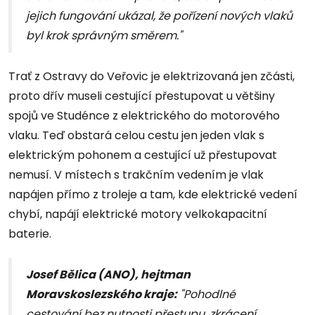
jejich fungování ukázal, že pořízení nových vlaků
byl krok správným směrem."
Trať z Ostravy do Veřovic je elektrizovaná jen zčásti,
proto dřív museli cestující přestupovat u většiny
spojů ve Studénce z elektrického do motorového
vlaku. Teď obstará celou cestu jen jeden vlak s
elektrickým pohonem a cestující už přestupovat
nemusí. V místech s trakčním vedením je vlak
napájen přímo z troleje a tam, kde elektrické vedení
chybí, napájí elektrické motory velkokapacitní
baterie.
Josef Bělica (ANO), hejtman
Moravskoslezského kraje:
"Pohodlné
cestování bez nutnosti přestupu, zkrácení