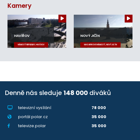
Kamery
HAVÍŘOV
NOVÝ JIČÍN
NÁMĚSTÍ REPUBLIKY, HAVÍŘOV
MASARYKOVO NÁMĚSTÍ, NOVÝ JIČÍN
Denně nás sleduje
148 000
diváků
televizní vysílání
78 000
portál polar.cz
35 000
televize.polar
35 000