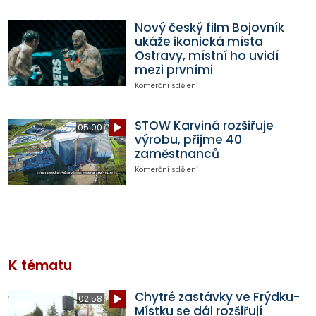
Nový český film Bojovník
ukáže ikonická místa
Ostravy, místní ho uvidí
mezi prvními
Komerční sdělení
STOW Karviná rozšiřuje
05:00
výrobu, přijme 40
zaměstnanců
Komerční sdělení
K tématu
Chytré zastávky ve Frýdku-
02:58
Místku se dál rozšiřují