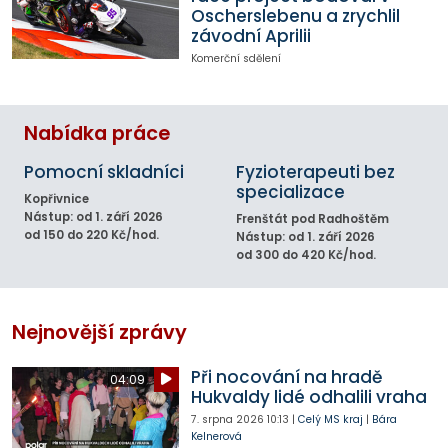
Oscherslebenu a zrychlil
závodní Aprilii
Komerční sdělení
Nabídka práce
Pomocní skladníci
Fyzioterapeuti bez
specializace
Kopřivnice
Nástup: od 1. září 2026
Frenštát pod Radhoštěm
od 150 do 220 Kč/hod.
Nástup: od 1. září 2026
od 300 do 420 Kč/hod.
Nejnovější zprávy
Při nocování na hradě
04:09
Hukvaldy lidé odhalili vraha
7. srpna 2026
10:13
|
Celý MS kraj
|
Bára
Kelnerová