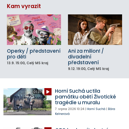
Kam vyrazit
Operky / představení
Ani za milion! /
pro děti
divadelní
představení
13.9.
15:00
, Celý MS kraj
9.12.
19:00
, Celý MS kraj
Horní Suchá uctila
01:37
památku obětí Životické
tragédie u muralu
7. srpna 2026
10:24
|
Horní Suchá
|
Bára
Kelnerová