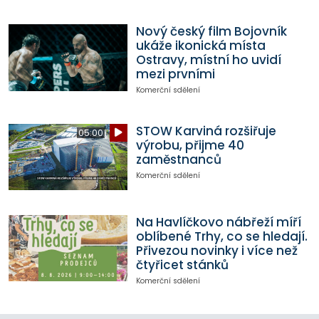
Nový český film Bojovník
ukáže ikonická místa
Ostravy, místní ho uvidí
mezi prvními
Komerční sdělení
STOW Karviná rozšiřuje
05:00
výrobu, přijme 40
zaměstnanců
Komerční sdělení
Na Havlíčkovo nábřeží míří
oblíbené Trhy, co se hledají.
Přivezou novinky i více než
čtyřicet stánků
Komerční sdělení