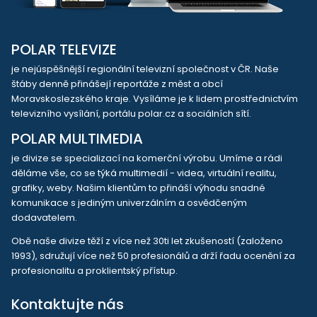
POLAR TELEVIZE
je nejúspěšnější regionální televizní společnost v ČR. Naše
štáby denně přinášejí reportáže z měst a obcí
Moravskoslezského kraje. Vysíláme je k lidem prostřednictvím
televizního vysílání, portálu polar.cz a sociálních sítí.
POLAR MULTIMEDIA
je divize se specializací na komerční výrobu. Umíme a rádi
děláme vše, co se týká multimedií - videa, virtuální realitu,
grafiky, weby. Našim klientům to přináší výhodu snadné
komunikace s jediným univerzálním a osvědčeným
dodavatelem.
Obě naše divize těží z více než 30ti let zkušeností (založeno
1993), sdružují více než 50 profesionálů a drží řadu ocenění za
profesionalitu a proklientský přístup.
Kontaktujte nás