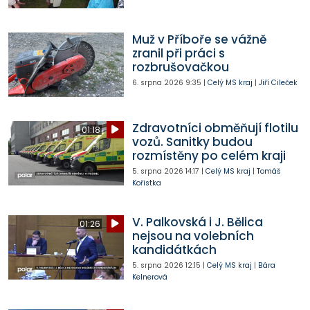
Muž v Příboře se vážně
zranil při práci s
rozbrušovačkou
6. srpna 2026
9:35
|
Celý MS kraj
|
Jiří Cileček
Zdravotníci obměňují flotilu
01:18
vozů. Sanitky budou
rozmístěny po celém kraji
5. srpna 2026
14:17
|
Celý MS kraj
|
Tomáš
Kořistka
V. Palkovská i J. Bělica
01:26
nejsou na volebních
kandidátkách
5. srpna 2026
12:15
|
Celý MS kraj
|
Bára
Kelnerová