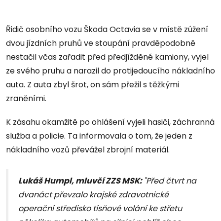
Řidič osobního vozu Škoda Octavia se v místě zúžení
dvou jízdních pruhů ve stoupání pravděpodobně
nestačil včas zařadit před předjížděné kamiony, vyjel
ze svého pruhu a narazil do protijedoucího nákladního
auta. Z auta zbyl šrot, on sám přežil s těžkými
zraněními.
K zásahu okamžitě po ohlášení vyjeli hasiči, záchranná
služba a policie. Ta informovala o tom, že jeden z
nákladního vozů převážel zbrojní materiál.
Lukáš Humpl, mluvčí ZZS MSK:
"Před čtvrt na
dvanáct převzalo krajské zdravotnické
operační středisko tísňové volání ke střetu