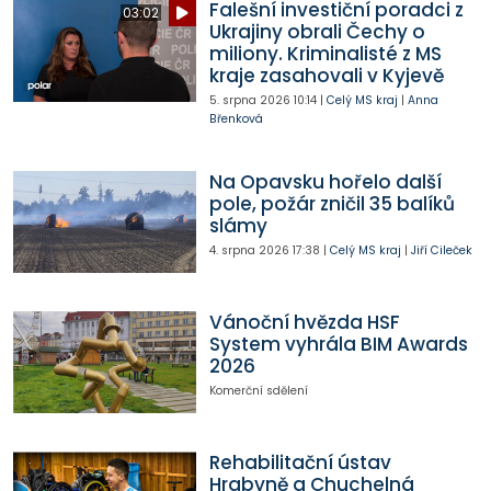
Falešní investiční poradci z
03:02
Ukrajiny obrali Čechy o
miliony. Kriminalisté z MS
kraje zasahovali v Kyjevě
5. srpna 2026
10:14
|
Celý MS kraj
|
Anna
Břenková
Na Opavsku hořelo další
pole, požár zničil 35 balíků
slámy
4. srpna 2026
17:38
|
Celý MS kraj
|
Jiří Cileček
Vánoční hvězda HSF
System vyhrála BIM Awards
2026
Komerční sdělení
Rehabilitační ústav
Hrabyně a Chuchelná