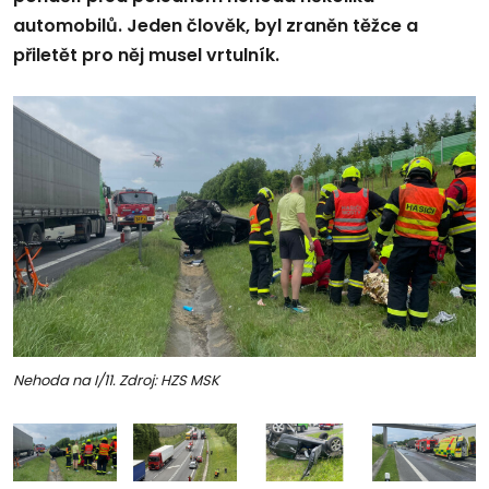
automobilů. Jeden člověk, byl zraněn těžce a
přiletět pro něj musel vrtulník.
Nehoda na I/11. Zdroj: HZS MSK