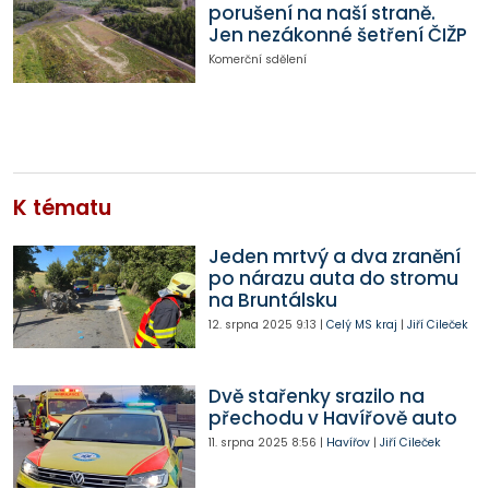
porušení na naší straně.
Jen nezákonné šetření ČIŽP
Komerční sdělení
K tématu
Jeden mrtvý a dva zranění
po nárazu auta do stromu
na Bruntálsku
12. srpna 2025
9:13
|
Celý MS kraj
|
Jiří Cileček
Dvě stařenky srazilo na
přechodu v Havířově auto
11. srpna 2025
8:56
|
Havířov
|
Jiří Cileček