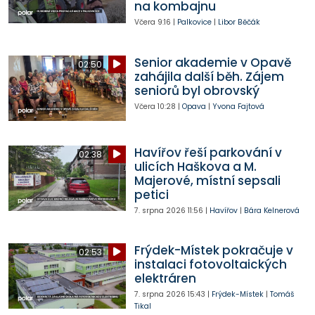
na kombajnu
Včera
9:16
|
Palkovice
|
Libor Běčák
Senior akademie v Opavě
02:50
zahájila další běh. Zájem
seniorů byl obrovský
Včera
10:28
|
Opava
|
Yvona Fajtová
Havířov řeší parkování v
02:38
ulicích Haškova a M.
Majerové, místní sepsali
petici
7. srpna 2026
11:56
|
Havířov
|
Bára Kelnerová
Frýdek-Místek pokračuje v
02:53
instalaci fotovoltaických
elektráren
7. srpna 2026
15:43
|
Frýdek-Místek
|
Tomáš
Tikal