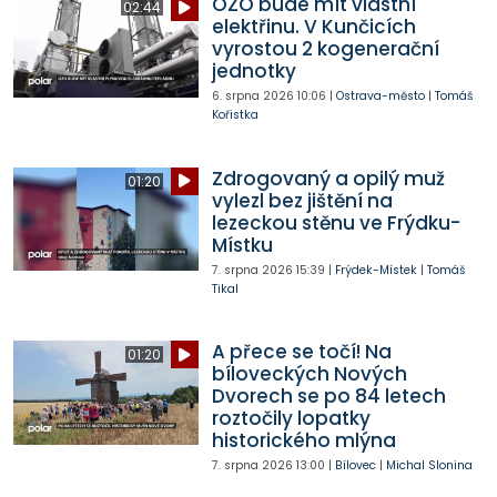
OZO bude mít vlastní
02:44
elektřinu. V Kunčicích
vyrostou 2 kogenerační
jednotky
6. srpna 2026
10:06
|
Ostrava-město
|
Tomáš
Kořistka
Zdrogovaný a opilý muž
01:20
vylezl bez jištění na
lezeckou stěnu ve Frýdku-
Místku
7. srpna 2026
15:39
|
Frýdek-Místek
|
Tomáš
Tikal
A přece se točí! Na
01:20
bíloveckých Nových
Dvorech se po 84 letech
roztočily lopatky
historického mlýna
7. srpna 2026
13:00
|
Bílovec
|
Michal Slonina