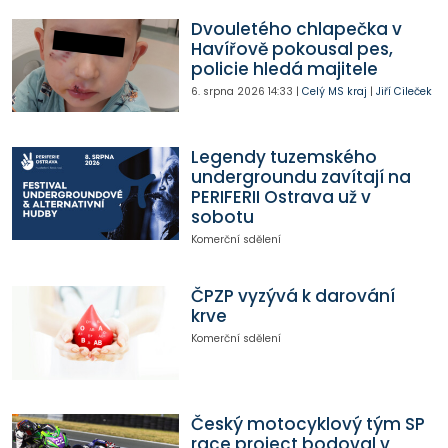
Dvouletého chlapečka v
Havířově pokousal pes,
policie hledá majitele
6. srpna 2026
14:33
|
Celý MS kraj
|
Jiří Cileček
Legendy tuzemského
undergroundu zavítají na
PERIFERII Ostrava už v
sobotu
Komerční sdělení
ČPZP vyzývá k darování
krve
Komerční sdělení
Český motocyklový tým SP
race project bodoval v