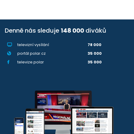
Denně nás sleduje
148 000
diváků
televizní vysílání
78 000
portál polar.cz
35 000
televize.polar
35 000