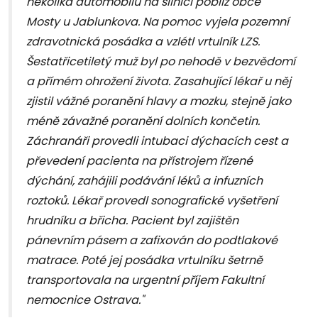
několika automobilů na silnici poblíž obce
Mosty u Jablunkova. Na pomoc vyjela pozemní
zdravotnická posádka a vzlétl vrtulník LZS.
Šestatřicetiletý muž byl po nehodě v bezvědomí
a přímém ohrožení života. Zasahující lékař u něj
zjistil vážné poranění hlavy a mozku, stejně jako
méně závažné poranění dolních končetin.
Záchranáři provedli intubaci dýchacích cest a
převedení pacienta na přístrojem řízené
dýchání, zahájili podávání léků a infuzních
roztoků. Lékař provedl sonografické vyšetření
hrudníku a břicha. Pacient byl zajištěn
pánevním pásem a zafixován do podtlakové
matrace. Poté jej posádka vrtulníku šetrně
transportovala na urgentní příjem Fakultní
nemocnice Ostrava."