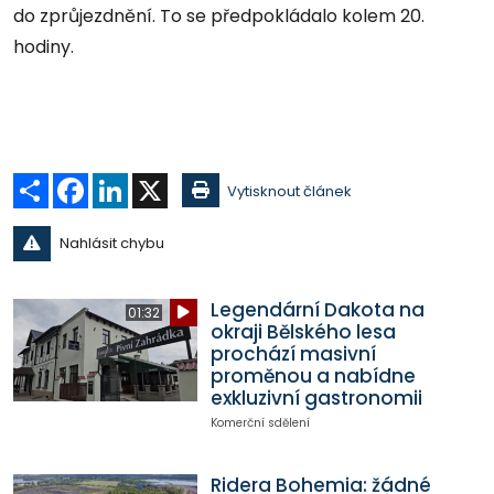
do zprůjezdnění. To se předpokládalo kolem 20.
hodiny.
Sdílet
Facebook
LinkedIn
X
Vytisknout článek
Nahlásit chybu
Legendární Dakota na
01:32
okraji Bělského lesa
prochází masivní
proměnou a nabídne
exkluzivní gastronomii
Komerční sdělení
Ridera Bohemia: žádné