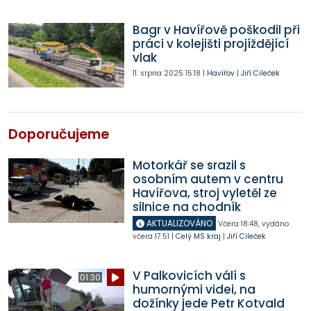
Bagr v Havířově poškodil při
práci v kolejišti projíždějící
vlak
11. srpna 2025
15:18
|
Havířov
|
Jiří Cileček
Doporučujeme
Motorkář se srazil s
osobním autem v centru
Havířova, stroj vyletěl ze
silnice na chodník
AKTUALIZOVÁNO
Včera
18:48
,
vydáno
včera
17:51
|
Celý MS kraj
|
Jiří Cileček
V Palkovicích válí s
01:30
humornými videi, na
dožínky jede Petr Kotvald