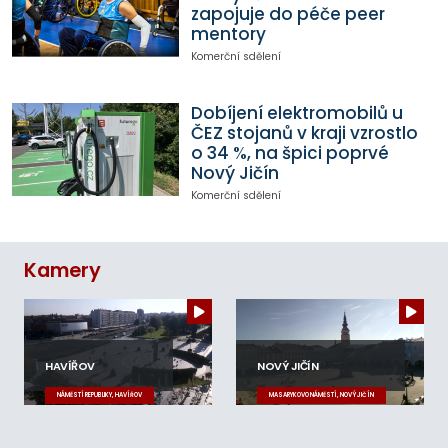
zapojuje do péče peer
mentory
Komerční sdělení
Dobíjení elektromobilů u
ČEZ stojanů v kraji vzrostlo
o 34 %, na špici poprvé
Nový Jičín
Komerční sdělení
Kamery
HAVÍŘOV
NOVÝ JIČÍN
NÁMĚSTÍ REPUBLIKY, HAVÍŘOV
MASARYKOVO NÁMĚSTÍ, NOVÝ JIČÍN