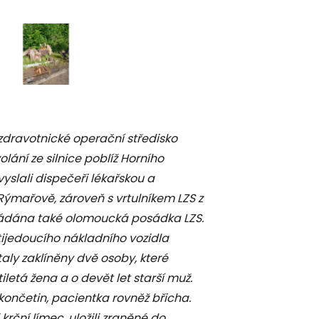
 zdravotnické operační středisko
lání ze silnice poblíž Horního
yslali dispečeři lékařskou a
Rýmařově, zároveň s vrtulníkem LZS z
žádána také olomoucká posádka LZS.
tijedoucího nákladního vozidla
taly zaklíněny dvě osoby, které
letá žena a o devět let starší muž.
končetin, pacientka rovněž břicha.
i krční límec, uložili zraněné do