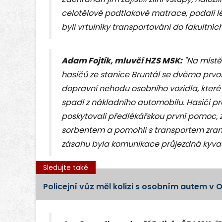
celotělové podtlakové matrace, podali léky
byli vrtulníky transportováni do fakultn
Adam Fojtík, mluvčí HZS MSK:
"Na místě
hasičů ze stanice Bruntál se dvěma prvos
dopravní nehodu osobního vozidla, které 
spadl z nákladního automobilu. Hasiči pro
poskytovali předlékářskou první pomoc, z
sorbentem a pomohli s transportem zran
zásahu byla komunikace průjezdná kyvad
Sledujte také
Policejní vůz měl kolizi s osobním autem v