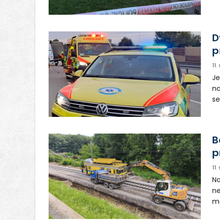
Op
D
p
11
Je
na
se
do
Po
př
B
p
11
Na
ne
ma
Ni