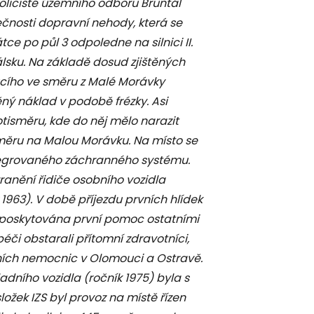
olicisté územního odboru Bruntál
tečnosti dopravní nehody, která se
tce po půl 3 odpoledne na silnici II.
álsku. Na základě dosud zjištěných
ucího ve směru z Malé Morávky
ý náklad v podobě frézky. Asi
tisměru, kde do něj mělo narazit
měru na Malou Morávku. Na místo se
ntegrovaného záchranného systému.
anění řidiče osobního vozidla
 1963). V době příjezdu prvních hlídek
m poskytována první pomoc ostatními
či obstarali přítomní zdravotníci,
ltních nemocnic v Olomouci a Ostravě.
adního vozidla (ročník 1975) byla s
žek IZS byl provoz na místě řízen