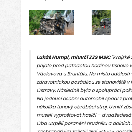
Lukáš Humpl, mluvčí ZZS MSK:
"Krajské
přijalo před patnáctou hodinou tísňové vo
Václavova u Bruntálu. Na místo události v
zdravotnickou posádkou ze stanoviště v 
Ostravy. Následně byla o spolupráci po
Na jedoucí osobní automobil spadl z pro
několika tunový obráběcí stroj. Uvnitř zůs
museli vyprošťovat hasiči – dvaašedesáti
Oba utrpěli poranění hrudníku a dolních 
Záchranáři jim zajistili žilní vstupy, naložil