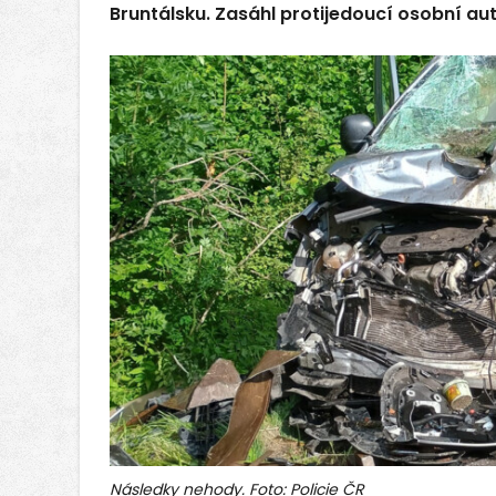
Bruntálsku. Zasáhl protijedoucí osobní auto,
Následky nehody. Foto: Policie ČR