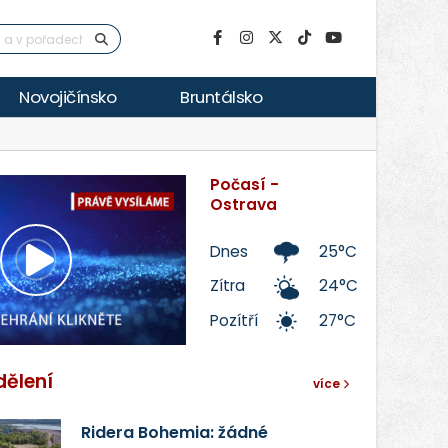
Novojičínsko
Bruntálsko
Počasí -
Ostrava
Dnes
25°C
Přehrát
Zítra
24°C
Pozítří
27°C
video
dělení
více
Ridera Bohemia: žádné