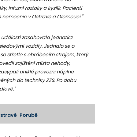
, infuzní roztoky a kyslík. Pacienti
ích nemocnic v Ostravě a Olomouci."
 události zasahovala jednotka
ledovými vozidly. Jednalo se o
se střetlo s obráběcím strojem, který
vedli zajištění místa nehody,
asypali uniklé provozní náplně
ěných do techniky ZZS. Po dobu
lově."
 Ostravě-Porubě