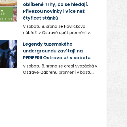
oblíbené Trhy, co se hledají.
firmou s obrovským potenciálem.
Přivezou novinky i více než
čtyřicet stánků
V sobotu 8. srpna se Havlíčkovo
nábřeží v Ostravě opět promění v
místo plné vůní, chutí a poctivých
Legendy tuzemského
lokálních výrobků. Trhy, co se hledají
undergroundu zavítají na
tentokrát nabídnou více než čtyřicet
PERIFERII Ostrava už v sobotu
pečlivě vybraných stánků s kvalitní
gastronomií, farmářskými produkty,
V sobotu 8. srpna se areál Svazácká v
designem i řemeslnou tvorbou.
Ostravě-Zábřehu promění v baštu
Návštěvníci se mohou těšit nejen na
undergroundové a alternativní
oblíbené stálice, ale také na řadu
hudby. Uskuteční se zde totiž první
novinek, které v Ostravě běžně
ročník festivalu PERIFERIE Ostrava.
nepotkají.
Brány areálu se otevřou půlhodinu po
poledni, na příchozí čekají koncerty,
autorská čtení a rozhovory.
Vstupenky v ceně 450 Kč jsou v
prodeji.