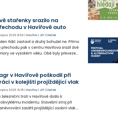
avě skončilo v péči záchranářů několik lidí.
vě stařenky srazilo na
řechodu v Havířově auto
. srpna 2025
8:56
|
Havířov
|
Jiří Cileček
den řidič zastavil a druhý bohužel ne. Přímo
 přechodu pak v centru Havířova srazil dvě
niory ve vysokém věku. Obě byly převezeny
 dvou nemocnic. Jedna v ohrožení života.
licisté upozorňují řidiče, aby byli před
echody ve dvou pruzích velmi opatrní.
agr v Havířově poškodil při
ráci v kolejišti projíždějící vlak
. srpna 2025
15:18
|
Havířov
|
Jiří Cileček
 železniční trati v Havířově došlo k
obvyklému incidentu. Stavební stroj při
névrování zasáhl projíždějící osobní vlak.
kdo nebyl zraněn, souprava ale utrpěla