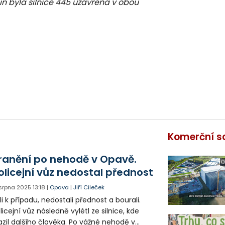
in byla silnice 445 uzavřena v obou
Komerční s
ranění po nehodě v Opavě.
0
olicejní vůz nedostal přednost
 srpna 2025
13:18
|
Opava
|
Jiří Cileček
li k případu, nedostali přednost a bourali.
licejní vůz následně vylétl ze silnice, kde
azil dalšího člověka. Po vážné nehodě v