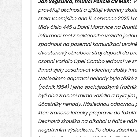
Jan Segsulka, mluvčí Policie ČR MSK:
"P
prověřují okolnosti a zjišťují všechny sku
stala včerejšího dne 11. července 2025 krá
třídy číslo 445 u Dolní Moravice na Brunt
informací měl z nákladního vozidla jedo
spadnout na pozemní komunikaci uvolněn
dvoutunový obráběcí stroj dopadl do pro
osobní vozidlo Opel Combo jedoucí ve s
ihned sjely zasahovat všechny složky i
Následkem dopravní nehody bylo těžké zr
(ročník 1954) i jeho spolujezdkyně (ročník
byli oba zranění mimo vozidlo a byla ji
účastníky nehody. Následnou odbornou pé
kteří zraněné letecky přepravili do faku
Dechová zkouška na alkohol u řidiče nákl
negativním výsledkem. Po dobu zásahu slo