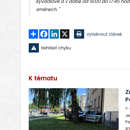
kyvadlově a v době od 16:00 do 17:45 hod
směrech. "
Sdílet
Facebook
LinkedIn
X
Vytisknout článek
Nahlásit chybu
K tématu
Z
P
8.
Je
Po
sr