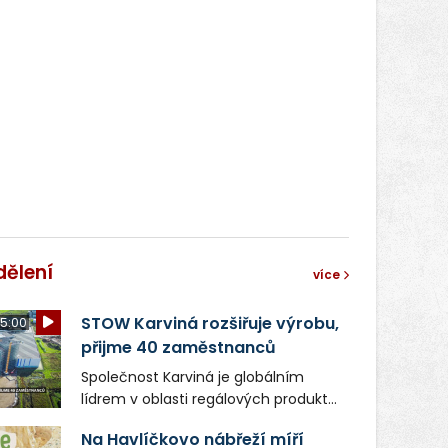
dělení
více
STOW Karviná rozšiřuje výrobu,
5:00
přijme 40 zaměstnanců
Společnost Karviná je globálním
lídrem v oblasti regálových produktů
a systémů, stabilním
Na Havlíčkovo nábřeží míří
zaměstnavatelem na Karvinsku a