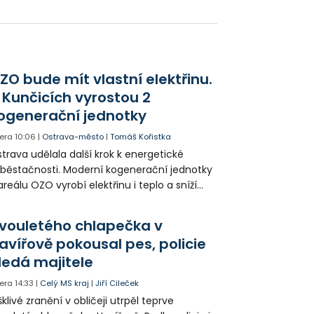
škození a provoz ve směru na Albrechtice
Českého Těšína byl dočasně zastaven.
ZO bude mít vlastní elektřinu.
 Kunčicích vyrostou 2
ogenerační jednotky
era
10:06
|
Ostrava-město
|
Tomáš Kořistka
trava udělala další krok k energetické
běstačnosti. Moderní kogenerační jednotky
areálu OZO vyrobí elektřinu i teplo a sníží
klady i emise. Malou elektrárnu postaví
olia přímo v Kunčicích.
vouletého chlapečka v
avířově pokousal pes, policie
ledá majitele
era
14:33
|
Celý MS kraj
|
Jiří Cileček
klivé zranění v obličeji utrpěl teprve