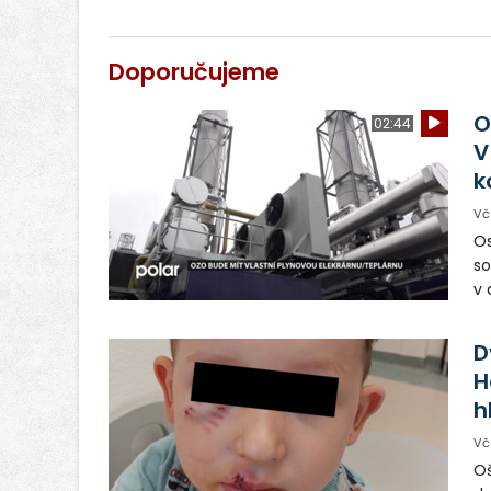
po
u 
Doporučujeme
O
02:44
V
k
Vč
Os
so
v 
ná
Ve
D
H
h
Vč
Oš