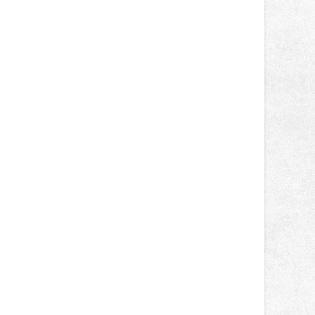
světa vrcholových zápasů, tentokrát
v MMA.