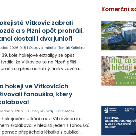
Komerční s
okejisté Vítkovic zabrali
0
ozdě a s Plzní opět prohráli.
anci dostali i dva junioři
 ledna 2026
9:18
|
Ostrava-město
|
Tomáš Kořistka
 39. kole hokejové extraligy se opět
tvrdilo, že Vítkovice to na Plzeň příliš
umějí a i přes mohutný finiš v závěru
ovu doma prohráli. Tentokrát se skóre
stavilo na stavu 4:6 a trenéři příliš spokojeni
a hokeji ve Vítkovicích
byli.
živovali fanouška, který
kolaboval
. ledna 2026
21:18
|
Celý MS kraj
|
Jiří Cileček
 hokejovém utkání mezi Vítkovicemi a
nem zkolaboval v hledišti jeden z fanoušků.
 pomoc přispěchala lékařka z publika,