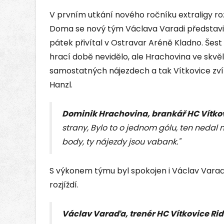
V prvním utkání nového ročníku extraligy rozs
Doma se nový tým Václava Varadi představi
pátek přivítal v Ostravar Aréně Kladno. Šest 
hrací době nevidělo, ale Hrachovina ve skvě
samostatných nájezdech a tak Vítkovice zvítěz
Hanzl.
Dominik Hrachovina, brankář HC Vítkov
strany, Bylo to o jednom gólu, ten nedal n
body, ty nájezdy jsou vabank."
S výkonem týmu byl spokojen i Václav Varaďa
rozjíždí.
Václav Varaďa, trenér HC Vítkovice Ri