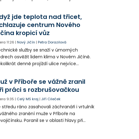
epšit. Vznikají nová parkovací stání, mění se
ganizace dopravy a některé novinky čekají
dyž jde teplota nad třicet,
ké řidiče v parkovacích zónách.
chlazuje centrum Nového
ičína kropicí vůz
era
11:26
|
Nový Jičín
|
Petra Dorazilová
chnické služby se snaží v úmorných
drech osvěžit lidem klima v Novém Jičíně.
kolikrát denně projíždí ulice nejvíce
hřátého centra kropící vůz. Zvýšila se také
tenzita zálivky květinových záhonů.
už v Příboře se vážně zranil
ři práci s rozbrušovačkou
era
9:35
|
Celý MS kraj
|
Jiří Cileček
 středu ráno zasahovali záchranáři i vrtulník
vážného zranění muže v Příboře na
vojičínsku. Poranil se v oblasti hlavy při
áci s rozbrušovačkou. Následně byl
tulníkem přepraven do ostravské fakultní