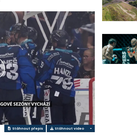
řehrát
ideo
Stáhnout přepis
Stáhnout video