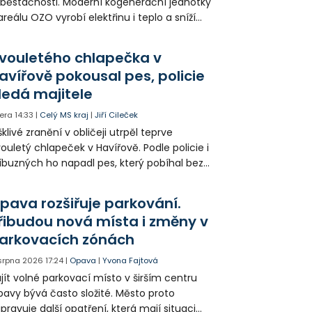
běstačnosti. Moderní kogenerační jednotky
areálu OZO vyrobí elektřinu i teplo a sníží
klady i emise. Malou elektrárnu postaví
olia přímo v Kunčicích.
vouletého chlapečka v
avířově pokousal pes, policie
ledá majitele
era
14:33
|
Celý MS kraj
|
Jiří Cileček
klivé zranění v obličeji utrpěl teprve
ouletý chlapeček v Havířově. Podle policie i
íbuzných ho napadl pes, který pobíhal bez
dítka a náhubku. Majitel psa údajně z místa
ešel. Případem už se zabývá policie, která
pava rozšiřuje parkování.
jitele psa hledá.
řibudou nová místa i změny v
arkovacích zónách
 srpna 2026
17:24
|
Opava
|
Yvona Fajtová
jít volné parkovací místo v širším centru
avy bývá často složité. Město proto
ipravuje další opatření, která mají situaci