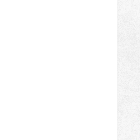
světa vrcholových zápasů, tentokrát
v MMA.