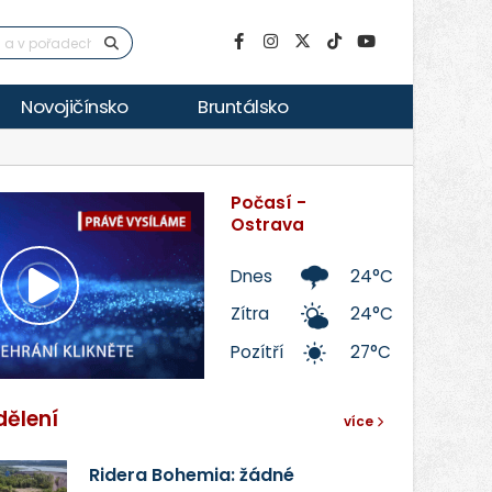
Novojičínsko
Bruntálsko
Počasí -
Ostrava
Dnes
24°C
Přehrát
Zítra
24°C
Pozítří
27°C
video
dělení
více
Ridera Bohemia: žádné