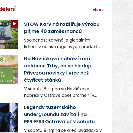
dělení
více
STOW Karviná rozšiřuje výrobu,
5:00
přijme 40 zaměstnanců
Společnost Karviná je globálním
lídrem v oblasti regálových produktů
a systémů, stabilním
Na Havlíčkovo nábřeží míří
zaměstnavatelem na Karvinsku a
oblíbené Trhy, co se hledají.
firmou s obrovským potenciálem.
Přivezou novinky i více než
čtyřicet stánků
V sobotu 8. srpna se Havlíčkovo
nábřeží v Ostravě opět promění v
místo plné vůní, chutí a poctivých
Legendy tuzemského
lokálních výrobků. Trhy, co se hledají
undergroundu zavítají na
tentokrát nabídnou více než čtyřicet
PERIFERII Ostrava už v sobotu
pečlivě vybraných stánků s kvalitní
gastronomií, farmářskými produkty,
V sobotu 8. srpna se areál Svazácká v