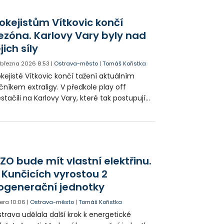
chranář i zdravotníci v hale. Zápas byl
erušen a diváka museli oživovat.
okejistům Vítkovic končí
suscitace byla úspěšná a byl převezen do
ezóna. Karlovy Vary byly nad
mocnice. Domácí hokejisté nakonec
ejich síly
kání prohráli v prodloužení.
. března 2026
8:53
|
Ostrava-město
|
Tomáš Kořistka
kejisté Vítkovic končí tažení aktuálním
čníkem extraligy. V předkole play off
stačili na Karlovy Vary, které tak postupují
jrychlejším možným způsobem - po třech
hrách.
ZO bude mít vlastní elektřinu.
 Kunčicích vyrostou 2
ogenerační jednotky
era
10:06
|
Ostrava-město
|
Tomáš Kořistka
trava udělala další krok k energetické