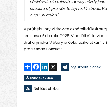
očekávali, ale takové zápasy někdy jsou.
spoustu sil, pro nás to byl těžký zápas. 
dvou utkáních."
V průběhu hry Vítkovice oznámili důležitou z
smlouvu až do roku 2028. V neděli Vítkovice po
druhá příčka. V úterý je čeká těžké utkání v
proti Mladé Boleslavi.
Sdílet
Facebook
LinkedIn
X
Vytisknout článek
Stáhnout video
Nahlásit chybu