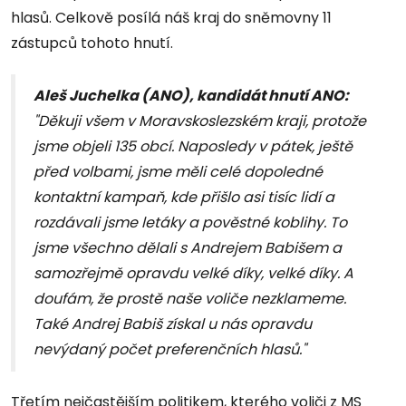
hlasů. Celkově posílá náš kraj do sněmovny 11
zástupců tohoto hnutí.
Aleš Juchelka (ANO), kandidát hnutí ANO:
"Děkuji všem v Moravskoslezském kraji, protože
jsme objeli 135 obcí. Naposledy v pátek, ještě
před volbami, jsme měli celé dopoledné
kontaktní kampaň, kde přišlo asi tisíc lidí a
rozdávali jsme letáky a pověstné koblihy. To
jsme všechno dělali s Andrejem Babišem a
samozřejmě opravdu velké díky, velké díky. A
doufám, že prostě naše voliče nezklameme.
Také Andrej Babiš získal u nás opravdu
nevýdaný počet preferenčních hlasů."
Třetím nejčastějším politikem, kterého voliči z MS