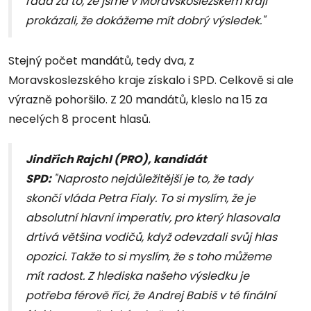
ráda za to, že jsme v Moravskoslezském kraji
prokázali, že dokážeme mít dobrý výsledek."
Stejný počet mandátů, tedy dva, z
Moravskoslezského kraje získalo i SPD. Celkově si ale
výrazně pohoršilo. Z 20 mandátů, kleslo na 15 za
necelých 8 procent hlasů.
Jindřich Rajchl (PRO), kandidát
SPD:
"Naprosto nejdůležitější je to, že tady
skončí vláda Petra Fialy. To si myslím, že je
absolutní hlavní imperativ, pro který hlasovala
drtivá většina vodičů, když odevzdali svůj hlas
opozici. Takže to si myslím, že s toho můžeme
mít radost. Z hlediska našeho výsledku je
potřeba férově říci, že Andrej Babiš v té finální