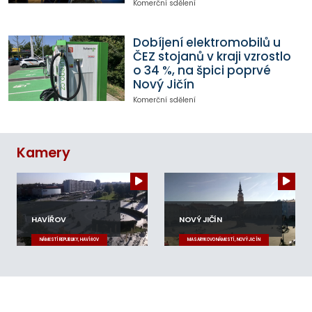
Komerční sdělení
Dobíjení elektromobilů u
ČEZ stojanů v kraji vzrostlo
o 34 %, na špici poprvé
Nový Jičín
Komerční sdělení
Kamery
HAVÍŘOV
NOVÝ JIČÍN
NÁMĚSTÍ REPUBLIKY, HAVÍŘOV
MASARYKOVO NÁMĚSTÍ, NOVÝ JIČÍN