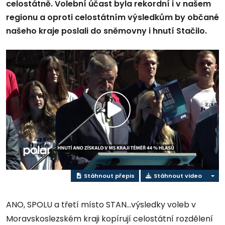
celostátně. Volební účast byla rekordní i v našem
regionu a oproti celostátním výsledkům by občané
našeho kraje poslali do sněmovny i hnutí Stačilo.
Přehrát
video
Stáhnout přepis
Stáhnout video
ANO, SPOLU a třetí místo STAN...výsledky voleb v
Moravskoslezském kraji kopírují celostátní rozdělení