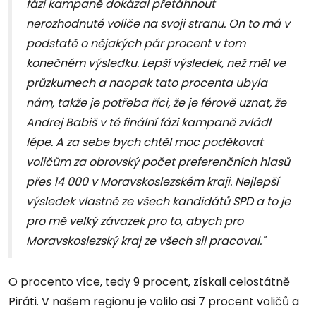
fázi kampaně dokázal přetáhnout
nerozhodnuté voliče na svoji stranu. On to má v
podstatě o nějakých pár procent v tom
konečném výsledku. Lepší výsledek, než měl ve
průzkumech a naopak tato procenta ubyla
nám, takže je potřeba říci, že je férově uznat, že
Andrej Babiš v té finální fázi kampaně zvládl
lépe. A za sebe bych chtěl moc poděkovat
voličům za obrovský počet preferenčních hlasů
přes 14 000 v Moravskoslezském kraji. Nejlepší
výsledek vlastně ze všech kandidátů SPD a to je
pro mě velký závazek pro to, abych pro
Moravskoslezský kraj ze všech sil pracoval."
O procento více, tedy 9 procent, získali celostátně
Piráti. V našem regionu je volilo asi 7 procent voličů a