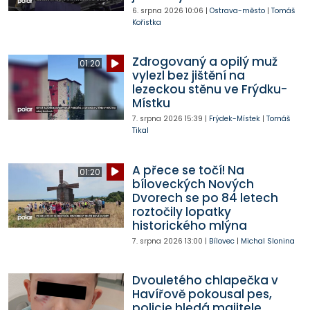
6. srpna 2026
10:06
|
Ostrava-město
|
Tomáš
Kořistka
Zdrogovaný a opilý muž
01:20
vylezl bez jištění na
lezeckou stěnu ve Frýdku-
Místku
7. srpna 2026
15:39
|
Frýdek-Místek
|
Tomáš
Tikal
A přece se točí! Na
01:20
bíloveckých Nových
Dvorech se po 84 letech
roztočily lopatky
historického mlýna
7. srpna 2026
13:00
|
Bílovec
|
Michal Slonina
Dvouletého chlapečka v
Havířově pokousal pes,
policie hledá majitele