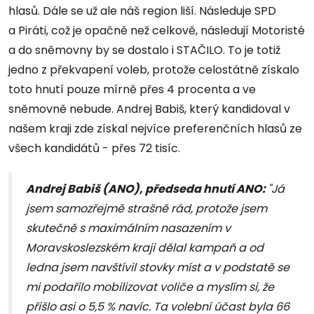
hlasů. Dále se už ale náš region liší. Následuje SPD
a Piráti, což je opačně než celkově, následují Motoristé
a do sněmovny by se dostalo i STAČILO. To je totiž
jedno z překvapení voleb, protože celostátně získalo
toto hnutí pouze mírně přes 4 procenta a ve
sněmovně nebude. Andrej Babiš, který kandidoval v
našem kraji zde získal nejvíce preferenčních hlasů ze
všech kandidátů - přes 72 tisíc.
Andrej Babiš (ANO), předseda hnutí ANO:
"Já
jsem samozřejmě strašně rád, protože jsem
skutečně s maximálním nasazením v
Moravskoslezském kraji dělal kampaň a od
ledna jsem navštívil stovky míst a v podstatě se
mi podařilo mobilizovat voliče a myslím si, že
přišlo asi o 5,5 % navíc. Ta volební účast byla 66