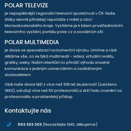
POLAR TELEVIZE
je nejúspěšnější regionální televizní společnost v ČR. Naše
štáby denně přinášejí reportáže z měst a obcí
Moravskoslezského kraje. Vysíláme je k lidem prostřednictvím
televizního vysílání, portálu polar.cz a sociálních sítí.
POLAR MULTIMEDIA
je divize se specializací na komerční výrobu. Umíme a rádi
děláme vše, co se týká multimedií - videa, virtuální realitu,
grafiky, weby. Našim klientům to přináší výhodu snadné
komunikace s jediným univerzálním a osvědčeným
dodavatelem.
Obě naše divize těží z více než 30ti let zkušeností (založeno
1993), sdružují více než 50 profesionálů a drží řadu ocenění za
profesionalitu a proklientský přístup.
Kontaktujte nás
552 303 303
(Nezasílejte SMS, děkujeme)