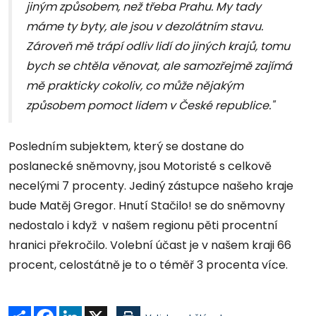
jiným způsobem, než třeba Prahu. My tady
máme ty byty, ale jsou v dezolátním stavu.
Zároveň mě trápí odliv lidí do jiných krajů, tomu
bych se chtěla věnovat, ale samozřejmě zajímá
mě prakticky cokoliv, co může nějakým
způsobem pomoct lidem v České republice."
Posledním subjektem, který se dostane do
poslanecké sněmovny, jsou Motoristé s celkově
necelými 7 procenty. Jediný zástupce našeho kraje
bude Matěj Gregor. Hnutí Stačilo! se do sněmovny
nedostalo i když v našem regionu pěti procentní
hranici překročilo. Volební účast je v našem kraji 66
procent, celostátně je to o téměř 3 procenta více.
Sdílet
Facebook
LinkedIn
X