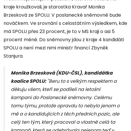
kraje kroužkovali, je starostka Kravař Monika
Brzesková ze SPOLU. V poslanecké sněmovně bude
nováčkem. Ve srovnání s celostátním výsledkem, kde
má SPOLU přes 23 procent, je to v MS kraji o asi 5
procent méně. Do sněmovny jdou z kraje 4 kandidáti
SPOLU a není mezi nimi ministr financí Zbyněk
Stanjura.
Monika Brzesková (KDU-ČSL), kandidátka
koalice SPOLU:
"Beru to s velkým respektem a
děkuju všem, kteří se podíleli na letošní
kampani do Poslanecké sněmovny. Celému
tomu týmu, protože opravdu to nebylo jenom o
mě a o kandidujících z těch předních pozic, ale
celý ten tým, který pracoval a vlastně celá ta
kampaň, která se odehrávala nejenom teď v