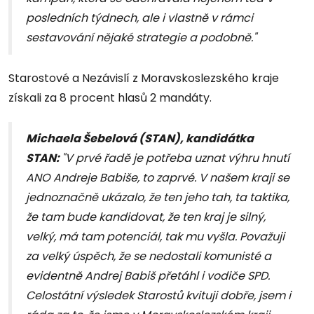
posledních týdnech, ale i vlastně v rámci
sestavování nějaké strategie a podobně."
Starostové a Nezávislí z Moravskoslezského kraje
získali za 8 procent hlasů 2 mandáty.
Michaela Šebelová (STAN), kandidátka
STAN:
"V prvé řadě je potřeba uznat výhru hnutí
ANO Andreje Babiše, to zaprvé. V našem kraji se
jednoznačně ukázalo, že ten jeho tah, ta taktika,
že tam bude kandidovat, že ten kraj je silný,
velký, má tam potenciál, tak mu vyšla. Považuji
za velký úspěch, že se nedostali komunisté a
evidentně Andrej Babiš přetáhl i vodiče SPD.
Celostátní výsledek Starostů kvituji dobře, jsem i