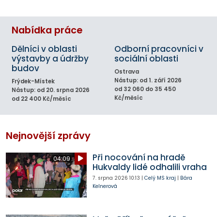
Nabídka práce
Dělníci v oblasti
Odborní pracovníci v
výstavby a údržby
sociální oblasti
budov
Ostrava
Nástup: od 1. září 2026
Frýdek-Místek
od 32 060 do 35 450
Nástup: od 20. srpna 2026
Kč/měsíc
od 22 400 Kč/měsíc
Nejnovější zprávy
Při nocování na hradě
04:09
Hukvaldy lidé odhalili vraha
7. srpna 2026
10:13
|
Celý MS kraj
|
Bára
Kelnerová