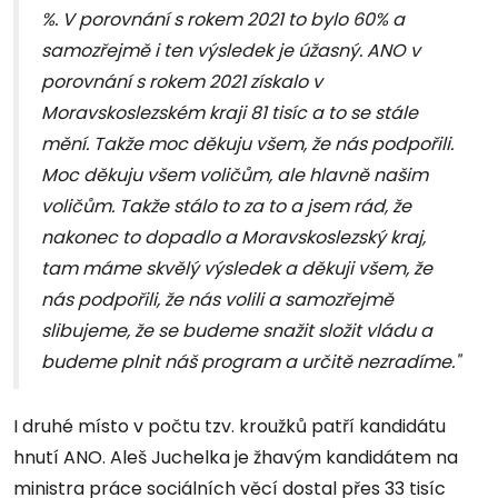
%. V porovnání s rokem 2021 to bylo 60% a
samozřejmě i ten výsledek je úžasný. ANO v
porovnání s rokem 2021 získalo v
Moravskoslezském kraji 81 tisíc a to se stále
mění. Takže moc děkuju všem, že nás podpořili.
Moc děkuju všem voličům, ale hlavně našim
voličům. Takže stálo to za to a jsem rád, že
nakonec to dopadlo a Moravskoslezský kraj,
tam máme skvělý výsledek a děkuji všem, že
nás podpořili, že nás volili a samozřejmě
slibujeme, že se budeme snažit složit vládu a
budeme plnit náš program a určitě nezradíme."
I druhé místo v počtu tzv. kroužků patří kandidátu
hnutí ANO. Aleš Juchelka je žhavým kandidátem na
ministra práce sociálních věcí dostal přes 33 tisíc