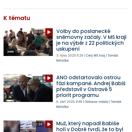
K tématu
Volby do poslanecké
01:30
sněmovny začaly. V MS kraji
je na výběr z 22 politických
uskupení
3. října 2025
11:26
|
Celý MS kraj
|
Tomáš
Kořistka
ANO odstartovalo ostrou
01:30
fázi kampaně. Andrej Babiš
představil v Ostravě 5
priorit programu
5. září 2025
8:46
|
Ostrava-město
|
Tomáš
Kořistka
Muž, který napadl Babiše
00:36
holí v Dobré tvrdí, že to byl