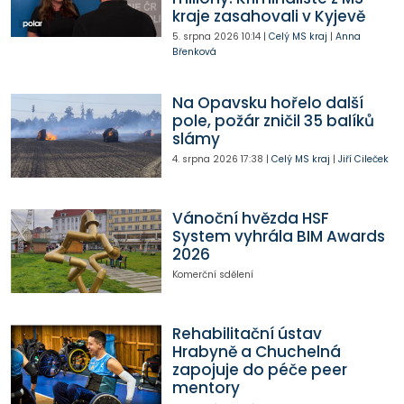
kraje zasahovali v Kyjevě
5. srpna 2026
10:14
|
Celý MS kraj
|
Anna
Břenková
Na Opavsku hořelo další
pole, požár zničil 35 balíků
slámy
4. srpna 2026
17:38
|
Celý MS kraj
|
Jiří Cileček
Vánoční hvězda HSF
System vyhrála BIM Awards
2026
Komerční sdělení
Rehabilitační ústav
Hrabyně a Chuchelná
zapojuje do péče peer
mentory