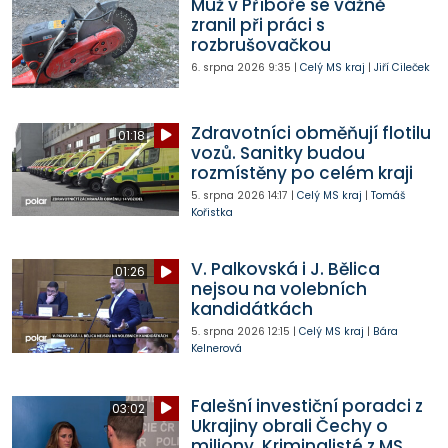
Muž v Příboře se vážně
zranil při práci s
rozbrušovačkou
6. srpna 2026
9:35
|
Celý MS kraj
|
Jiří Cileček
Zdravotníci obměňují flotilu
01:18
vozů. Sanitky budou
rozmístěny po celém kraji
5. srpna 2026
14:17
|
Celý MS kraj
|
Tomáš
Kořistka
V. Palkovská i J. Bělica
01:26
nejsou na volebních
kandidátkách
5. srpna 2026
12:15
|
Celý MS kraj
|
Bára
Kelnerová
Falešní investiční poradci z
03:02
Ukrajiny obrali Čechy o
miliony. Kriminalisté z MS