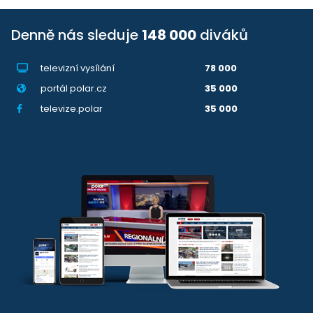
Denně nás sleduje
148 000
diváků
televizní vysílání
78 000
portál polar.cz
35 000
televize.polar
35 000