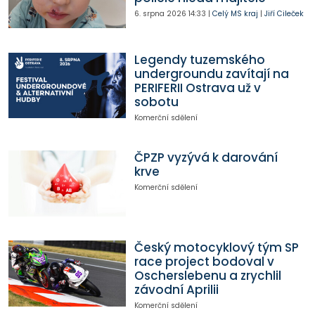
6. srpna 2026
14:33
|
Celý MS kraj
|
Jiří Cileček
Legendy tuzemského
undergroundu zavítají na
PERIFERII Ostrava už v
sobotu
Komerční sdělení
ČPZP vyzývá k darování
krve
Komerční sdělení
Český motocyklový tým SP
race project bodoval v
Oscherslebenu a zrychlil
závodní Aprilii
Komerční sdělení