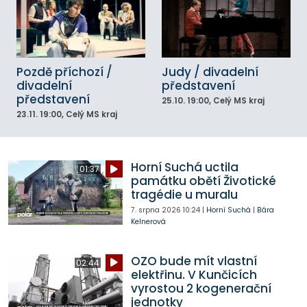
Pozdě příchozí /
Judy / divadelní
divadelní
představení
představení
25.10.
19:00
, Celý MS kraj
23.11.
19:00
, Celý MS kraj
Horní Suchá uctila
01:37
památku obětí Životické
tragédie u muralu
7. srpna 2026
10:24
|
Horní Suchá
|
Bára
Kelnerová
OZO bude mít vlastní
02:44
elektřinu. V Kunčicích
vyrostou 2 kogenerační
jednotky