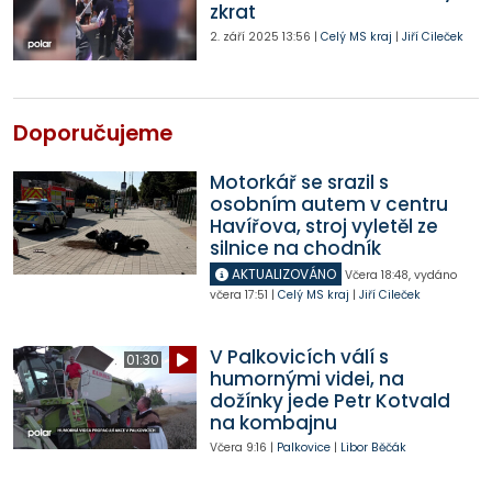
zkrat
2. září 2025
13:56
|
Celý MS kraj
|
Jiří Cileček
Doporučujeme
Motorkář se srazil s
osobním autem v centru
Havířova, stroj vyletěl ze
silnice na chodník
AKTUALIZOVÁNO
Včera
18:48
,
vydáno
včera
17:51
|
Celý MS kraj
|
Jiří Cileček
V Palkovicích válí s
01:30
humornými videi, na
dožínky jede Petr Kotvald
na kombajnu
Včera
9:16
|
Palkovice
|
Libor Běčák