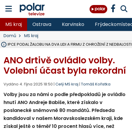
MS kraj
Ostrava
Karvinsko
Frýdeckomíste
Domů
MS kraj
ÁSTUPCE PODAL ŽALOBU NA DVA LIDI A FIRMU Z OHROŽENÍ Z NEDBALOSTI
NA SLEZSKÉ HARTĚ PŘIBYLO SINIC, VODA MÁ HORŠÍ KVALITU, HYGIENI
NA BÍLOVECKÝCH NOVÝCH DVORECH SE PO 84 LETECH ROZTOČILY L
KARVINSKÉ MOŘE ZÍSKÁ NOVÉ GASTRO ZÁZEMÍ S VYHLÍDKOVOU TER
REKONSTRUKCE MATEŘSKÉ ŠKOLY V CHLEBIČOVĚ MÍŘÍ DO FINÁLE, VÍ
CYKLISTU (74) SRAZIL V BRUNTÁLU KAMION, JE V OHROŽENÍ ŽIVOTA,
POLICIE HLEDÁ PŘÍPADNÉ SVĚDKY, KTEŘÍ POMŮŽOU OBJASNIT PRŮ
MS KRAJ DOKONČIL OPRAVU SILNICE MEZI VRBNEM A HEŘMANOVICEM
SMVAK NABÍZÍ V DOBĚ SUCHA VODU OBCÍM A FIRMÁM, CISTERNY JE
F-M POKRAČUJE V INSTALACI FOTOVOLTAICKÝCH ELEKTRÁREN, REP
SENIOR AKADEMIE V OPAVĚ ZAHÁJILA DALŠÍ BĚH, REPORTÁŽ NA POL
PLANETÁRIUM V OSTRAVĚ CHYSTÁ POZOROVÁNÍ ČÁSTEČNÉHO ZATMĚ
OPRAVA ULIC V HAVÍŘOVĚ UKONČÍ NELEGÁLNÍ PARKOVÁNÍ VE VNI
V HAVÍŘOVĚ SE TĚŽCE ZRANIL MOTORKÁŘ PO SRÁŽCE S AUTEM, INF
TRAGICKÁ SRÁŽKA VLAKU S KAMIONEM V DOLNÍ LUTYNI Z LEDNA 
ANO drtivě ovládlo volby.
Volební účast byla rekordní
Vydáno 4. října 2025 18:50 |
Celý MS kraj
|
Tomáš Kořistka
Volby jsou za námi o podle předpokladů je ovládlo
hnutí ANO Andreje Babiše, které získalo v
poslanecké sněmovně 80 mandátů. Předseda
kandidoval v našem Moravskoslezském kraji, kde
získal ještě o téměř 10 procent hlasů více, než