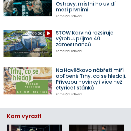
Ostravy, místní ho uvidí
mezi prvními
Komerční sdělení
STOW Karviná rozšiřuje
05:00
výrobu, přijme 40
zaměstnanců
Komerční sdělení
Na Havlíčkovo nábřeží míří
oblíbené Trhy, co se hledají.
Přivezou novinky i více než
čtyřicet stánků
Komerční sdělení
Kam vyrazit