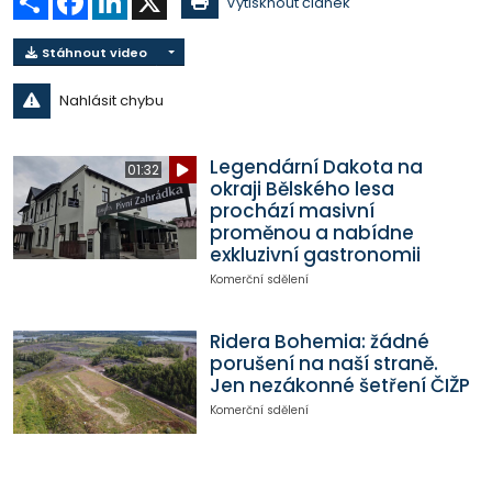
Vytisknout článek
Stáhnout video
Nahlásit chybu
Legendární Dakota na
01:32
okraji Bělského lesa
prochází masivní
proměnou a nabídne
exkluzivní gastronomii
Komerční sdělení
Ridera Bohemia: žádné
porušení na naší straně.
Jen nezákonné šetření ČIŽP
Komerční sdělení