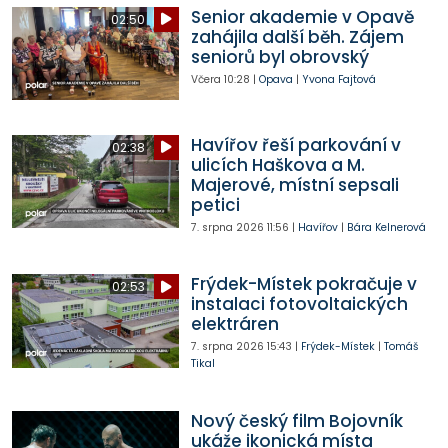
Senior akademie v Opavě
02:50
zahájila další běh. Zájem
seniorů byl obrovský
Včera
10:28
|
Opava
|
Yvona Fajtová
Havířov řeší parkování v
02:38
ulicích Haškova a M.
Majerové, místní sepsali
petici
7. srpna 2026
11:56
|
Havířov
|
Bára Kelnerová
Frýdek-Místek pokračuje v
02:53
instalaci fotovoltaických
elektráren
7. srpna 2026
15:43
|
Frýdek-Místek
|
Tomáš
Tikal
Nový český film Bojovník
ukáže ikonická místa