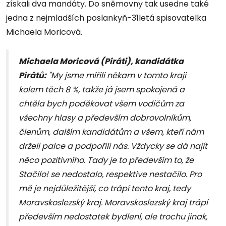
získali dva mandáty. Do sněmovny tak usedne také
jedna z nejmladších poslankyň-31letá spisovatelka
Michaela Moricová.
Michaela Moricová (Piráti), kandidátka
Pirátů:
"My jsme mířili někam v tomto kraji
kolem těch 8 %, takže já jsem spokojená a
chtěla bych poděkovat všem vodičům za
všechny hlasy a především dobrovolníkům,
členům, dalším kandidátům a všem, kteří nám
drželi palce a podpořili nás. Vždycky se dá najít
něco pozitivního. Tady je to především to, že
Stačilo! se nedostalo, respektive nestačilo. Pro
mě je nejdůležitější, co trápí tento kraj, tedy
Moravskoslezský kraj. Moravskoslezský kraj trápí
především nedostatek bydlení, ale trochu jinak,