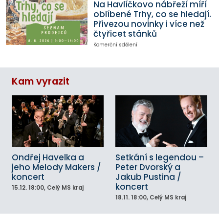
Na Havlíčkovo nábřeží míří
oblíbené Trhy, co se hledají.
Přivezou novinky i více než
čtyřicet stánků
Komerční sdělení
Kam vyrazit
Ondřej Havelka a
Setkání s legendou –
jeho Melody Makers /
Peter Dvorský a
koncert
Jakub Pustina /
koncert
15.12.
18:00
, Celý MS kraj
18.11.
18:00
, Celý MS kraj