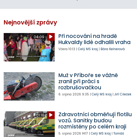
Nejnovější zprávy
Při nocování na hradě
04:09
Hukvaldy lidé odhalili vraha
Včera
10:13
|
Celý MS kraj
|
Bára Kelnerová
Muž v Příboře se vážně
zranil při práci s
rozbrušovačkou
6. srpna 2026
9:35
|
Celý MS kraj
|
Jiří Cileček
Zdravotníci obměňují flotilu
01:18
vozů. Sanitky budou
rozmístěny po celém kraji
5. srpna 2026
14:17
|
Celý MS kraj
|
Tomáš