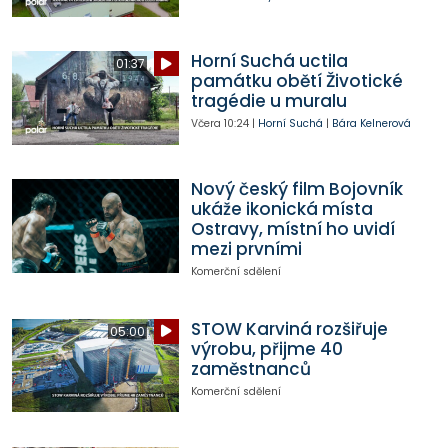
Horní Suchá uctila
01:37
památku obětí Životické
tragédie u muralu
Včera
10:24
|
Horní Suchá
|
Bára Kelnerová
Nový český film Bojovník
ukáže ikonická místa
Ostravy, místní ho uvidí
mezi prvními
Komerční sdělení
STOW Karviná rozšiřuje
05:00
výrobu, přijme 40
zaměstnanců
Komerční sdělení