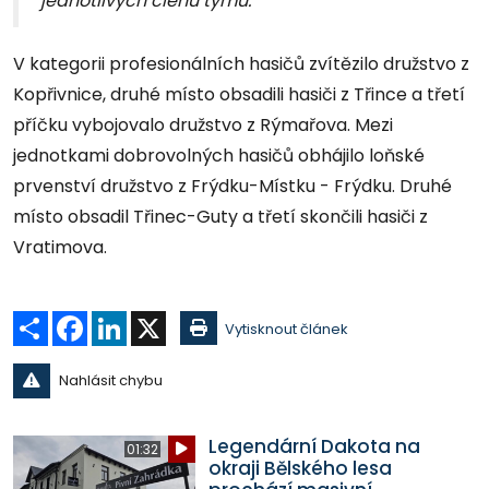
jednotlivých členů týmu.
V kategorii profesionálních hasičů zvítězilo družstvo z
Kopřivnice, druhé místo obsadili hasiči z Třince a třetí
příčku vybojovalo družstvo z Rýmařova. Mezi
jednotkami dobrovolných hasičů obhájilo loňské
prvenství družstvo z Frýdku-Místku - Frýdku. Druhé
místo obsadil Třinec-Guty a třetí skončili hasiči z
Vratimova.
Sdílet
Facebook
LinkedIn
X
Vytisknout článek
Nahlásit chybu
Legendární Dakota na
01:32
okraji Bělského lesa