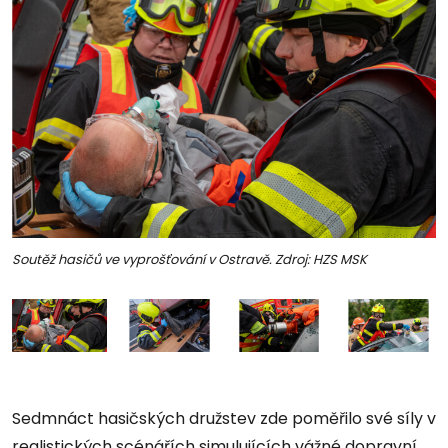
Soutěž hasičů ve vyprošťování v Ostravě. Zdroj: HZS MSK
Sedmnáct hasičských družstev zde poměřilo své síly v
realistických scénářích simulujících vážné dopravní