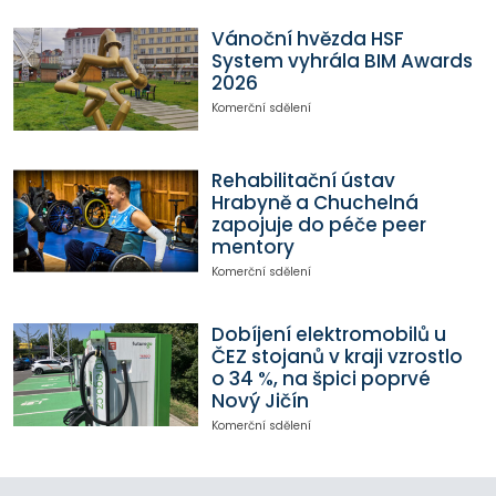
Vánoční hvězda HSF
System vyhrála BIM Awards
2026
Komerční sdělení
Rehabilitační ústav
Hrabyně a Chuchelná
zapojuje do péče peer
mentory
Komerční sdělení
Dobíjení elektromobilů u
ČEZ stojanů v kraji vzrostlo
o 34 %, na špici poprvé
Nový Jičín
Komerční sdělení