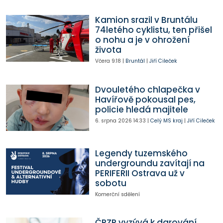
Kamion srazil v Bruntálu
74letého cyklistu, ten přišel
o nohu a je v ohrožení
života
Včera
9:18
|
Bruntál
|
Jiří Cileček
Dvouletého chlapečka v
Havířově pokousal pes,
policie hledá majitele
6. srpna 2026
14:33
|
Celý MS kraj
|
Jiří Cileček
Legendy tuzemského
undergroundu zavítají na
PERIFERII Ostrava už v
sobotu
Komerční sdělení
ČPZP vyzývá k darování