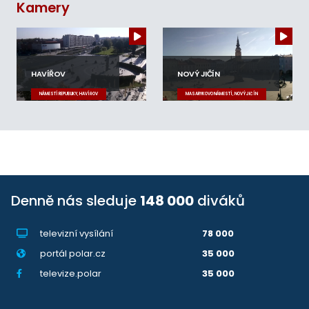
Kamery
HAVÍŘOV
NOVÝ JIČÍN
NÁMĚSTÍ REPUBLIKY, HAVÍŘOV
MASARYKOVO NÁMĚSTÍ, NOVÝ JIČÍN
Denně nás sleduje
148 000
diváků
televizní vysílání
78 000
portál polar.cz
35 000
televize.polar
35 000