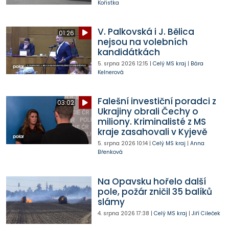
Kořistka
V. Palkovská i J. Bělica
01:26
nejsou na volebních
kandidátkách
5. srpna 2026
12:15
|
Celý MS kraj
|
Bára
Kelnerová
Falešní investiční poradci z
03:02
Ukrajiny obrali Čechy o
miliony. Kriminalisté z MS
kraje zasahovali v Kyjevě
5. srpna 2026
10:14
|
Celý MS kraj
|
Anna
Břenková
Na Opavsku hořelo další
pole, požár zničil 35 balíků
slámy
4. srpna 2026
17:38
|
Celý MS kraj
|
Jiří Cileček