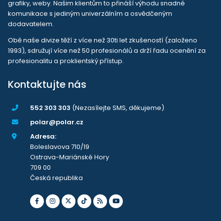
grafiky, weby. Našim klientům to přináší výhodu snadné
komunikace s jediným univerzálním a osvědčeným
dodavatelem.
Obě naše divize těží z více než 30ti let zkušeností (založeno
1993), sdružují více než 50 profesionálů a drží řadu ocenění za
profesionalitu a proklientský přístup.
Kontaktujte nás
552 303 303
(Nezasílejte SMS, děkujeme)
polar@polar.cz
Adresa:
Boleslavova 710/19
Ostrava-Mariánské Hory
709 00
Česká republika