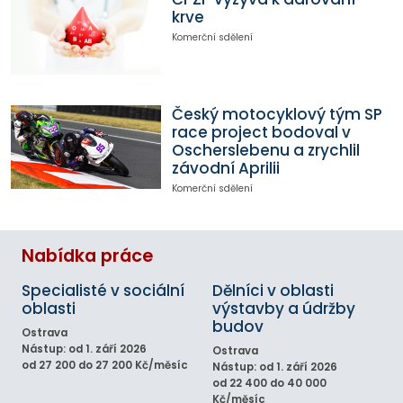
krve
Komerční sdělení
Český motocyklový tým SP
race project bodoval v
Oscherslebenu a zrychlil
závodní Aprilii
Komerční sdělení
Nabídka práce
Specialisté v sociální
Dělníci v oblasti
oblasti
výstavby a údržby
budov
Ostrava
Nástup: od 1. září 2026
Ostrava
od 27 200 do 27 200 Kč/měsíc
Nástup: od 1. září 2026
od 22 400 do 40 000
Kč/měsíc