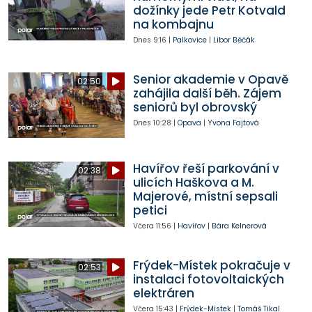
dožínky jede Petr Kotvald
na kombajnu
Dnes
9:16
|
Palkovice
|
Libor Běčák
Senior akademie v Opavě
02:50
zahájila další běh. Zájem
seniorů byl obrovský
Dnes
10:28
|
Opava
|
Yvona Fajtová
Havířov řeší parkování v
02:38
ulicích Haškova a M.
Majerové, místní sepsali
petici
Včera
11:56
|
Havířov
|
Bára Kelnerová
Frýdek-Místek pokračuje v
02:53
instalaci fotovoltaických
elektráren
Včera
15:43
|
Frýdek-Místek
|
Tomáš Tikal