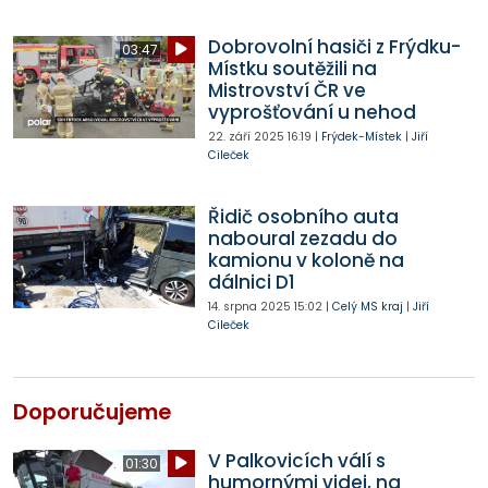
Dobrovolní hasiči z Frýdku-
03:47
Místku soutěžili na
Mistrovství ČR ve
vyprošťování u nehod
22. září 2025
16:19
|
Frýdek-Místek
|
Jiří
Cileček
Řidič osobního auta
naboural zezadu do
kamionu v koloně na
dálnici D1
14. srpna 2025
15:02
|
Celý MS kraj
|
Jiří
Cileček
Doporučujeme
V Palkovicích válí s
01:30
humornými videi, na