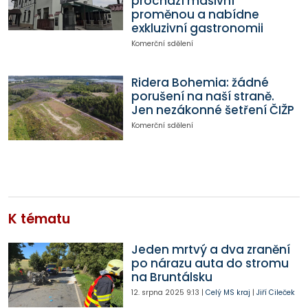
prochází masivní
proměnou a nabídne
exkluzivní gastronomii
Komerční sdělení
Ridera Bohemia: žádné
porušení na naší straně.
Jen nezákonné šetření ČIŽP
Komerční sdělení
K tématu
Jeden mrtvý a dva zranění
po nárazu auta do stromu
na Bruntálsku
12. srpna 2025
9:13
|
Celý MS kraj
|
Jiří Cileček