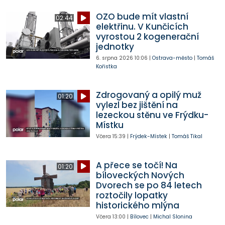
OZO bude mít vlastní
02:44
elektřinu. V Kunčicích
vyrostou 2 kogenerační
jednotky
6. srpna 2026
10:06
|
Ostrava-město
|
Tomáš
Kořistka
Zdrogovaný a opilý muž
01:20
vylezl bez jištění na
lezeckou stěnu ve Frýdku-
Místku
Včera
15:39
|
Frýdek-Místek
|
Tomáš Tikal
A přece se točí! Na
01:20
bíloveckých Nových
Dvorech se po 84 letech
roztočily lopatky
historického mlýna
Včera
13:00
|
Bílovec
|
Michal Slonina