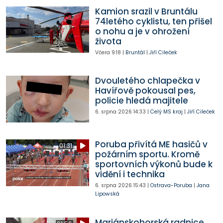
Kamion srazil v Bruntálu
74letého cyklistu, ten přišel
o nohu a je v ohrožení
života
Včera
9:18
|
Bruntál
|
Jiří Cileček
Dvouletého chlapečka v
Havířově pokousal pes,
policie hledá majitele
6. srpna 2026
14:33
|
Celý MS kraj
|
Jiří Cileček
Poruba přivítá ME hasičů v
01:31
požárním sportu. Kromě
sportovních výkonů bude k
vidění i technika
6. srpna 2026
15:43
|
Ostrava-Poruba
|
Jana
Lipowská
Mariánskohorská radnice