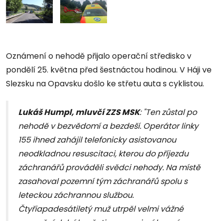
Oznámení o nehodě přijalo operační středisko v
pondělí 25. května před šestnáctou hodinou. V Háji ve
Slezsku na Opavsku došlo ke střetu auta s cyklistou.
Lukáš Humpl, mluvčí ZZS MSK
: "Ten zůstal po
nehodě v bezvědomí a bezdeší. Operátor linky
155 ihned zahájil telefonicky asistovanou
neodkladnou resuscitaci, kterou do příjezdu
záchranářů prováděli svědci nehody. Na místě
zasahoval pozemní tým záchranářů spolu s
leteckou záchrannou službou.
Čtyřiapadesátiletý muž utrpěl velmi vážné