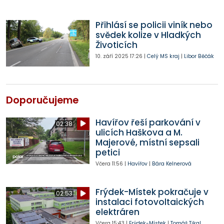
Přihlásí se policii viník nebo
svědek kolize v Hladkých
Životicích
10. září 2025
17:26
|
Celý MS kraj
|
Libor Běčák
Doporučujeme
Havířov řeší parkování v
02:38
ulicích Haškova a M.
Majerové, místní sepsali
petici
Včera
11:56
|
Havířov
|
Bára Kelnerová
Frýdek-Místek pokračuje v
02:53
instalaci fotovoltaických
elektráren
Včera
15:43
|
Frýdek-Místek
|
Tomáš Tikal