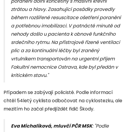
poranění dolní končetiny s masivní krevní
ztrátou a hlavy. Zasahující posádky provedly
během rozšířené resuscitace ošetření poranění
a potřebnou imobilizaci. V patnácté minutě od
nehody došlo u pacienta k obnově funkčního
srdečního rytmu. Na přístrojově řízené ventilaci
plic a za kontinuální léčby byl zraněný
vrtulníkem transportován na urgentní příjem
Fakultní nemocnice Ostrava, kde byl předán v
kritickém stavu."
Případem se zabývají policisté. Podle informací
chtěl 54letý cyklista odbočovat na cyklostezku, ale
mezitím ho začal předjíždět řidič Škody.
Eva Michalíková, mluvčí PČR MSK
: "Podle