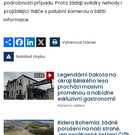
podrobnosti případu. Proto žádají svědky nehody i
projíždějící řidiče s palubní kamerou o bližší
informace.
Sdílet
Facebook
LinkedIn
X
Vytisknout článek
Nahlásit chybu
Legendární Dakota na
01:32
okraji Bělského lesa
prochází masivní
proměnou a nabídne
exkluzivní gastronomii
Komerční sdělení
Ridera Bohemia: žádné
porušení na naší straně.
Jen nezákonné šetření ČIŽP