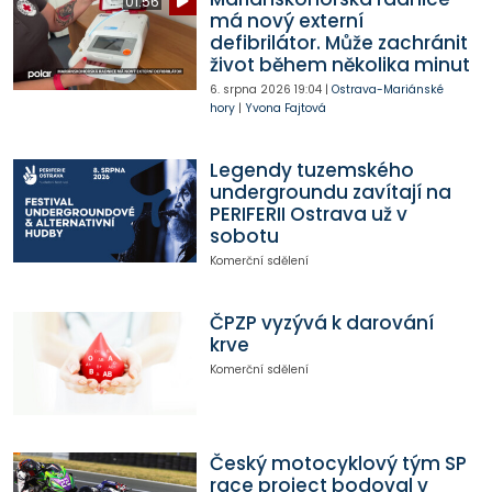
01:56
má nový externí
defibrilátor. Může zachránit
život během několika minut
6. srpna 2026
19:04
|
Ostrava-Mariánské
hory
|
Yvona Fajtová
Legendy tuzemského
undergroundu zavítají na
PERIFERII Ostrava už v
sobotu
Komerční sdělení
ČPZP vyzývá k darování
krve
Komerční sdělení
Český motocyklový tým SP
race project bodoval v