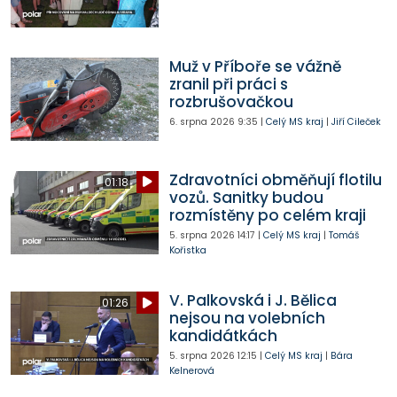
Muž v Příboře se vážně
zranil při práci s
rozbrušovačkou
6. srpna 2026
9:35
|
Celý MS kraj
|
Jiří Cileček
Zdravotníci obměňují flotilu
01:18
vozů. Sanitky budou
rozmístěny po celém kraji
5. srpna 2026
14:17
|
Celý MS kraj
|
Tomáš
Kořistka
V. Palkovská i J. Bělica
01:26
nejsou na volebních
kandidátkách
5. srpna 2026
12:15
|
Celý MS kraj
|
Bára
Kelnerová