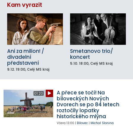
Kam vyrazit
Ani za milion! /
Smetanovo trio/
divadelní
koncert
představení
5.10.
18:00
, Celý MS kraj
9.12.
19:00
, Celý MS kraj
A přece se točí! Na
01:20
bíloveckých Nových
Dvorech se po 84 letech
roztočily lopatky
historického mlýna
Včera
13:00
|
Bílovec
|
Michal Slonina