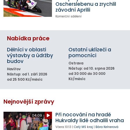
Oscherslebenu a zrychlil
závodní Aprilii
Komerční sdělení
Nabídka práce
Dělníci v oblasti
Ostatní uklízeči a
výstavby a údržby
pomocníci
budov
Ostrava
Nástup: od 10. srpna 2026
Havířov
od 30 000 do 30 000
Nástup: od 1. září 2026
Kč/měsíc
od 25 500 Kč/měsíc
Nejnovější zprávy
Při nocování na hradě
04:09
Hukvaldy lidé odhalili vraha
Včera
10:13
|
Celý MS kraj
|
Bára Kelnerová