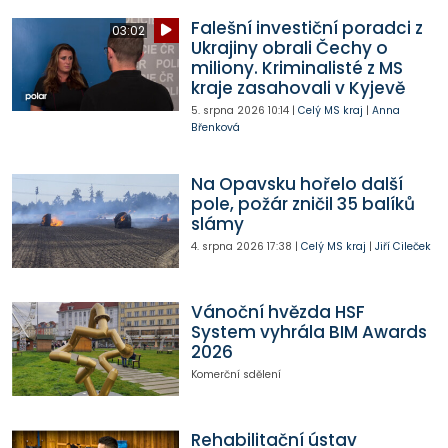
Falešní investiční poradci z
03:02
Ukrajiny obrali Čechy o
miliony. Kriminalisté z MS
kraje zasahovali v Kyjevě
5. srpna 2026
10:14
|
Celý MS kraj
|
Anna
Břenková
Na Opavsku hořelo další
pole, požár zničil 35 balíků
slámy
4. srpna 2026
17:38
|
Celý MS kraj
|
Jiří Cileček
Vánoční hvězda HSF
System vyhrála BIM Awards
2026
Komerční sdělení
Rehabilitační ústav