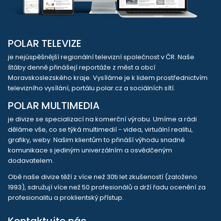
POLAR TELEVIZE
je nejúspěšnější regionální televizní společnost v ČR. Naše
štáby denně přinášejí reportáže z měst a obcí
Moravskoslezského kraje. Vysíláme je k lidem prostřednictvím
televizního vysílání, portálu polar.cz a sociálních sítí.
POLAR MULTIMEDIA
je divize se specializací na komerční výrobu. Umíme a rádi
děláme vše, co se týká multimedií - videa, virtuální realitu,
grafiky, weby. Našim klientům to přináší výhodu snadné
komunikace s jediným univerzálním a osvědčeným
dodavatelem.
Obě naše divize těží z více než 30ti let zkušeností (založeno
1993), sdružují více než 50 profesionálů a drží řadu ocenění za
profesionalitu a proklientský přístup.