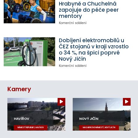
Hrabyně a Chuchelná
zapojuje do péče peer
mentory
Komerční sdělení
Dobíjení elektromobilů u
ČEZ stojanů v kraji vzrostlo
o 34 %, na špici poprvé
Nový Jičín
Komerční sdělení
Kamery
HAVÍŘOV
NOVÝ JIČÍN
NÁMĚSTÍ REPUBLIKY, HAVÍŘOV
MASARYKOVO NÁMĚSTÍ, NOVÝ JIČÍN