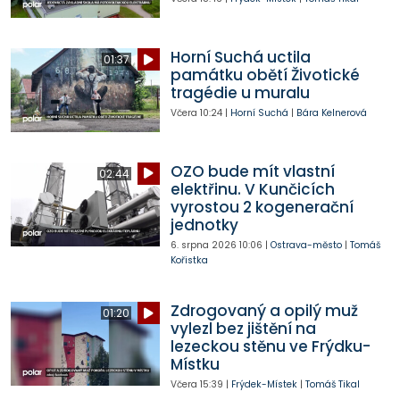
Horní Suchá uctila
01:37
památku obětí Životické
tragédie u muralu
Včera
10:24
|
Horní Suchá
|
Bára Kelnerová
OZO bude mít vlastní
02:44
elektřinu. V Kunčicích
vyrostou 2 kogenerační
jednotky
6. srpna 2026
10:06
|
Ostrava-město
|
Tomáš
Kořistka
Zdrogovaný a opilý muž
01:20
vylezl bez jištění na
lezeckou stěnu ve Frýdku-
Místku
Včera
15:39
|
Frýdek-Místek
|
Tomáš Tikal