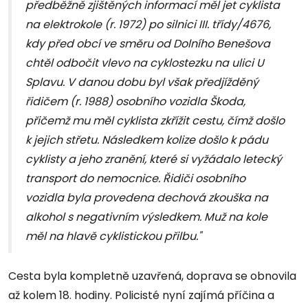
předběžně zjištěných informací měl jet cyklista
na elektrokole (r. 1972) po silnici III. třídy/4676,
kdy před obcí ve směru od Dolního Benešova
chtěl odbočit vlevo na cyklostezku na ulici U
Splavu. V danou dobu byl však předjížděný
řidičem (r. 1988) osobního vozidla Škoda,
přičemž mu měl cyklista zkřížit cestu, čímž došlo
k jejich střetu. Následkem kolize došlo k pádu
cyklisty a jeho zranění, které si vyžádalo letecký
transport do nemocnice. Řidiči osobního
vozidla byla provedena dechová zkouška na
alkohol s negativním výsledkem. Muž na kole
měl na hlavě cyklistickou přilbu."
Cesta byla kompletně uzavřená, doprava se obnovila
až kolem 18. hodiny. Policisté nyní zajímá příčina a