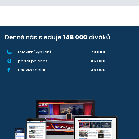
Denně nás sleduje
148 000
diváků
televizní vysílání
78 000
portál polar.cz
35 000
televize.polar
35 000