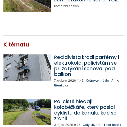
Komerční sdělení
K tématu
Recidivista kradl parfémy i
elektrokola, policistům se
při zatýkání schoval pod
balkon
7. dubna 2026
14:43
|
Ostrava-město
|
Anna
Břenková
Policisté hledají
koloběžkáře, který poslal
cyklistu do kanálu, kde se
zranil
3. října 2025
9:26
|
Celý MS kraj
|
Libor Běčák