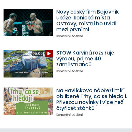
Nový český film Bojovník
ukáže ikonická místa
Ostravy, místní ho uvidí
mezi prvními
Komerční sdělení
STOW Karviná rozšiřuje
05:00
výrobu, přijme 40
zaměstnanců
Komerční sdělení
Na Havlíčkovo nábřeží míří
oblíbené Trhy, co se hledají.
Přivezou novinky i více než
čtyřicet stánků
Komerční sdělení