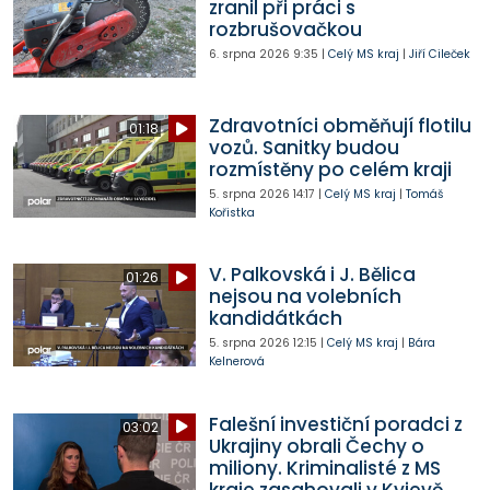
zranil při práci s
rozbrušovačkou
6. srpna 2026
9:35
|
Celý MS kraj
|
Jiří Cileček
Zdravotníci obměňují flotilu
01:18
vozů. Sanitky budou
rozmístěny po celém kraji
5. srpna 2026
14:17
|
Celý MS kraj
|
Tomáš
Kořistka
V. Palkovská i J. Bělica
01:26
nejsou na volebních
kandidátkách
5. srpna 2026
12:15
|
Celý MS kraj
|
Bára
Kelnerová
Falešní investiční poradci z
03:02
Ukrajiny obrali Čechy o
miliony. Kriminalisté z MS
kraje zasahovali v Kyjevě