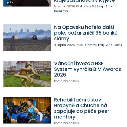
5. srpna 2026
10:14
|
Celý MS kraj
|
Anna
Břenková
Na Opavsku hořelo další
pole, požár zničil 35 balíků
slámy
4. srpna 2026
17:38
|
Celý MS kraj
|
Jiří Cileček
Vánoční hvězda HSF
System vyhrála BIM Awards
2026
Komerční sdělení
Rehabilitační ústav
Hrabyně a Chuchelná
zapojuje do péče peer
mentory
Komerční sdělení