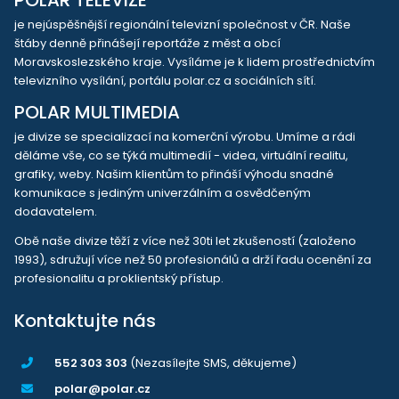
POLAR TELEVIZE
je nejúspěšnější regionální televizní společnost v ČR. Naše
štáby denně přinášejí reportáže z měst a obcí
Moravskoslezského kraje. Vysíláme je k lidem prostřednictvím
televizního vysílání, portálu polar.cz a sociálních sítí.
POLAR MULTIMEDIA
je divize se specializací na komerční výrobu. Umíme a rádi
děláme vše, co se týká multimedií - videa, virtuální realitu,
grafiky, weby. Našim klientům to přináší výhodu snadné
komunikace s jediným univerzálním a osvědčeným
dodavatelem.
Obě naše divize těží z více než 30ti let zkušeností (založeno
1993), sdružují více než 50 profesionálů a drží řadu ocenění za
profesionalitu a proklientský přístup.
Kontaktujte nás
552 303 303
(Nezasílejte SMS, děkujeme)
polar@polar.cz