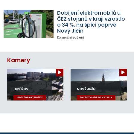
Dobíjení elektromobilů u
ČEZ stojanů v kraji vzrostlo
o 34 %, na špici poprvé
Nový Jičín
Komerční sdělení
Kamery
HAVÍŘOV
NOVÝ JIČÍN
NÁMĚSTÍ REPUBLIKY, HAVÍŘOV
MASARYKOVO NÁMĚSTÍ, NOVÝ JIČÍN