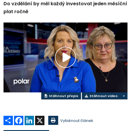
Do vzdělání by měl každý investovat jeden měsíční
plat ročně
Přehrát
video
Stáhnout přepis
Stáhnout video
Sdílet
Facebook
LinkedIn
X
Vytisknout článek