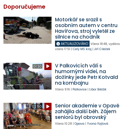
Doporučujeme
Motorkář se srazil s
osobním autem v centru
Havířova, stroj vyletěl ze
silnice na chodník
AKTUALIZOVÁNO
Včera
18:48
,
vydáno
včera
17:51
|
Celý MS kraj
|
Jiří Cileček
V Palkovicích válí s
01:30
humornými videi, na
dožínky jede Petr Kotvald
na kombajnu
Včera
9:16
|
Palkovice
|
Libor Běčák
Senior akademie v Opavě
02:50
zahájila další běh. Zájem
seniorů byl obrovský
Včera
10:28
|
Opava
|
Yvona Fajtová