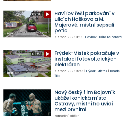
Havířov řeší parkování v
02:38
ulicích Haškova a M.
Majerové, místní sepsali
petici
7. srpna 2026
11:56
|
Havířov
|
Bára Kelnerová
Frýdek-Místek pokračuje v
02:53
instalaci fotovoltaických
elektráren
7. srpna 2026
15:43
|
Frýdek-Místek
|
Tomáš
Tikal
Nový český film Bojovník
ukáže ikonická místa
Ostravy, místní ho uvidí
mezi prvními
Komerční sdělení