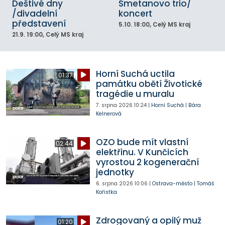
Deštivé dny
Smetanovo trio/
/divadelní
koncert
představení
5.10.
18:00
, Celý MS kraj
21.9.
19:00
, Celý MS kraj
Horní Suchá uctila
01:37
památku obětí Životické
tragédie u muralu
7. srpna 2026
10:24
|
Horní Suchá
|
Bára
Kelnerová
OZO bude mít vlastní
02:44
elektřinu. V Kunčicích
vyrostou 2 kogenerační
jednotky
6. srpna 2026
10:06
|
Ostrava-město
|
Tomáš
Kořistka
Zdrogovaný a opilý muž
01:20