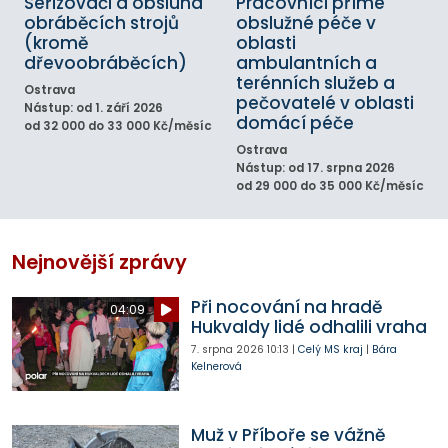
Seřizovači a obsluha
Pracovníci přímé
obráběcích strojů
obslužné péče v
(kromě
oblasti
dřevoobráběcích)
ambulantních a
terénních služeb a
Ostrava
pečovatelé v oblasti
Nástup: od 1. září 2026
domácí péče
od 32 000 do 33 000 Kč/měsíc
Ostrava
Nástup: od 17. srpna 2026
od 29 000 do 35 000 Kč/měsíc
Nejnovější zprávy
Při nocování na hradě
04:09
Hukvaldy lidé odhalili vraha
7. srpna 2026
10:13
|
Celý MS kraj
|
Bára
Kelnerová
Muž v Příboře se vážně