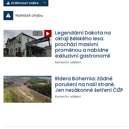
Stáhnout video
Nahlásit chybu
Legendární Dakota na
01:32
okraji Bělského lesa
prochází masivní
proměnou a nabídne
exkluzivní gastronomii
Komerční sdělení
Ridera Bohemia: žádné
porušení na naší straně.
Jen nezákonné šetření ČIŽP
Komerční sdělení