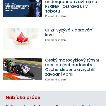
undergroundu zavítají na
PERIFERII Ostrava už v
sobotu
Komerční sdělení
ČPZP vyzývá k darování
krve
Komerční sdělení
Český motocyklový tým SP
race project bodoval v
Oscherslebenu a zrychlil
závodní Aprilii
Komerční sdělení
Nabídka práce