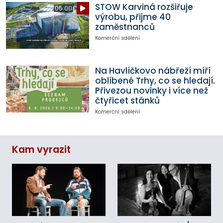
STOW Karviná rozšiřuje
05:00
výrobu, přijme 40
zaměstnanců
Komerční sdělení
Na Havlíčkovo nábřeží míří
oblíbené Trhy, co se hledají.
Přivezou novinky i více než
čtyřicet stánků
Komerční sdělení
Kam vyrazit