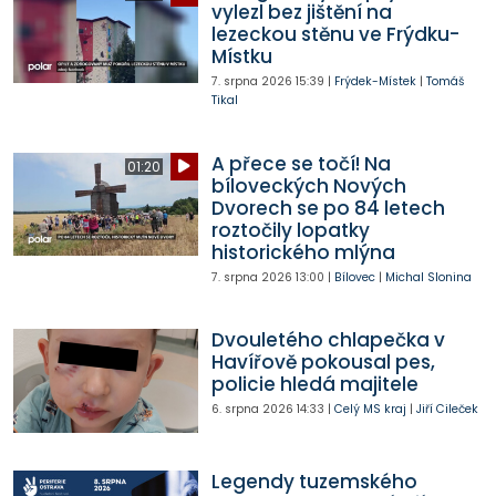
vylezl bez jištění na
lezeckou stěnu ve Frýdku-
Místku
7. srpna 2026
15:39
|
Frýdek-Místek
|
Tomáš
Tikal
A přece se točí! Na
01:20
bíloveckých Nových
Dvorech se po 84 letech
roztočily lopatky
historického mlýna
7. srpna 2026
13:00
|
Bílovec
|
Michal Slonina
Dvouletého chlapečka v
Havířově pokousal pes,
policie hledá majitele
6. srpna 2026
14:33
|
Celý MS kraj
|
Jiří Cileček
Legendy tuzemského