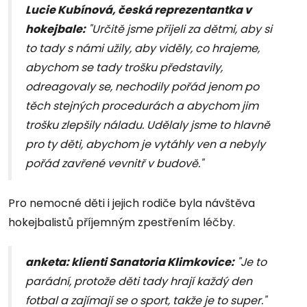
Lucie Kubínová, česká reprezentantka v
hokejbale:
"Určitě jsme přijeli za dětmi, aby si
to tady s námi užily, aby viděly, co hrajeme,
abychom se tady trošku představily,
odreagovaly se, nechodily pořád jenom po
těch stejných procedurách a abychom jim
trošku zlepšily náladu. Udělaly jsme to hlavně
pro ty děti, abychom je vytáhly ven a nebyly
pořád zavřené vevnitř v budově."
Pro nemocné děti i jejich rodiče byla návštěva
hokejbalistů příjemným zpestřením léčby.
anketa: klienti Sanatoria Klimkovice:
"Je to
parádní, protože děti tady hrají každý den
fotbal a zajímají se o sport, takže je to super."