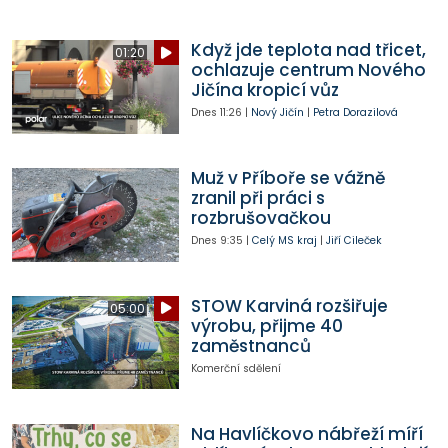
Když jde teplota nad třicet,
01:20
ochlazuje centrum Nového
Jičína kropicí vůz
Dnes
11:26
|
Nový Jičín
|
Petra Dorazilová
Muž v Příboře se vážně
zranil při práci s
rozbrušovačkou
Dnes
9:35
|
Celý MS kraj
|
Jiří Cileček
STOW Karviná rozšiřuje
05:00
výrobu, přijme 40
zaměstnanců
Komerční sdělení
Na Havlíčkovo nábřeží míří