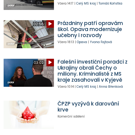
Včera
14:17
|
Celý MS kraj
|
Tomáš Kořistka
Prázdniny patří opravám
02:56
škol. Opava modernizuje
učebny i rozvody
Včera
18:13
|
Opava
|
Yvona Fajtová
Falešní investiční poradci z
03:02
Ukrajiny obrali Čechy o
miliony. Kriminalisté z MS
kraje zasahovali v Kyjevě
Včera
10:14
|
Celý MS kraj
|
Anna Břenková
ČPZP vyzývá k darování
krve
Komerční sdělení