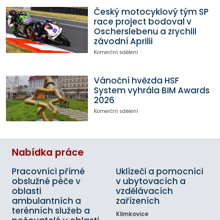
Český motocyklový tým SP
race project bodoval v
Oscherslebenu a zrychlil
závodní Aprilii
Komerční sdělení
Vánoční hvězda HSF
System vyhrála BIM Awards
2026
Komerční sdělení
Nabídka práce
Pracovníci přímé
Uklízeči a pomocníci
obslužné péče v
v ubytovacích a
oblasti
vzdělávacích
ambulantních a
zařízeních
terénních služeb a
Klimkovice