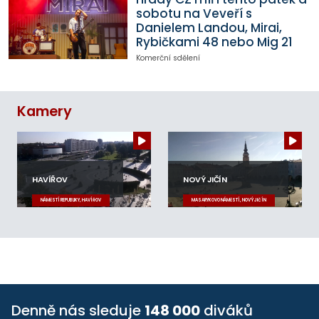
sobotu na Veveří s
Danielem Landou, Mirai,
Rybičkami 48 nebo Mig 21
Komerční sdělení
Kamery
HAVÍŘOV
NOVÝ JIČÍN
NÁMĚSTÍ REPUBLIKY, HAVÍŘOV
MASARYKOVO NÁMĚSTÍ, NOVÝ JIČÍN
Denně nás sleduje
148 000
diváků