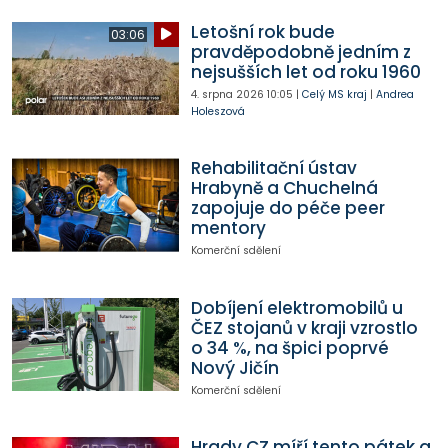
Letošní rok bude
03:06
pravděpodobně jedním z
nejsušších let od roku 1960
4. srpna 2026
10:05
|
Celý MS kraj
|
Andrea
Holeszová
Rehabilitační ústav
Hrabyně a Chuchelná
zapojuje do péče peer
mentory
Komerční sdělení
Dobíjení elektromobilů u
ČEZ stojanů v kraji vzrostlo
o 34 %, na špici poprvé
Nový Jičín
Komerční sdělení
Hrady CZ míří tento pátek a