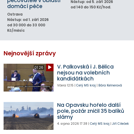
pečovatelé v oblasti
Nástup: od 5. září 2026
domácí péče
od 140 do 150 Kč/hod.
Ostrava
Nástup: od 1. září 2026
od 30 000 do 33 000
Kč/měsíc
Nejnovější zprávy
V. Palkovská i J. Bělica
01:26
nejsou na volebních
kandidátkách
Včera
12:15
|
Celý MS kraj
|
Bára Kelnerová
Na Opavsku hořelo další
pole, požár zničil 35 balíků
slámy
4. srpna 2026
17:38
|
Celý MS kraj
|
Jiří Cileček