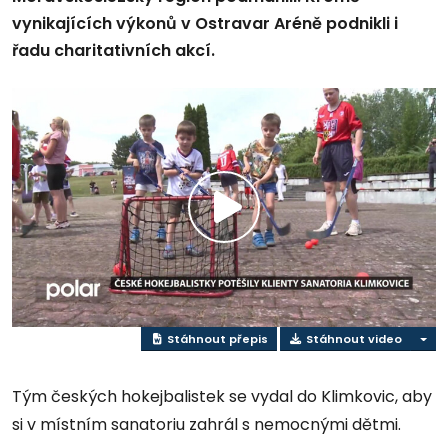
vynikajících výkonů v Ostravar Aréně podnikli i
řadu charitativních akcí.
Přehrát
video
Stáhnout přepis
Stáhnout video
Tým českých hokejbalistek se vydal do Klimkovic, aby
si v místním sanatoriu zahrál s nemocnými dětmi.