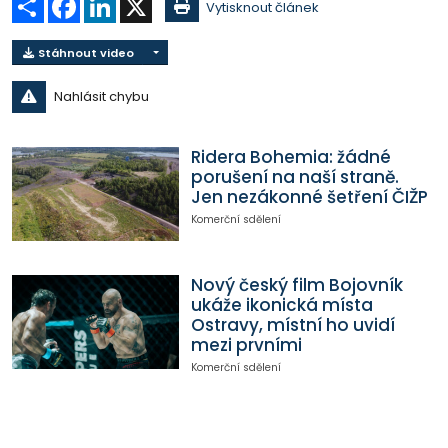
Vytisknout článek
Stáhnout video
Nahlásit chybu
Ridera Bohemia: žádné
porušení na naší straně.
Jen nezákonné šetření ČIŽP
Komerční sdělení
Nový český film Bojovník
ukáže ikonická místa
Ostravy, místní ho uvidí
mezi prvními
Komerční sdělení