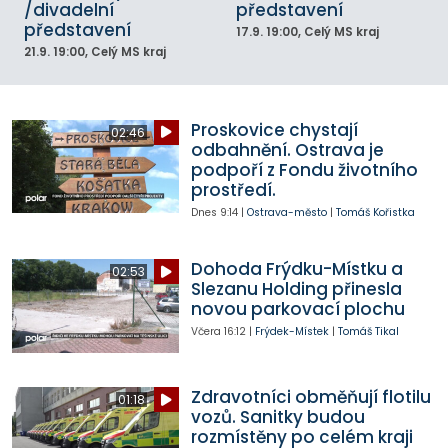
/divadelní
představení
představení
17.9.
19:00
, Celý MS kraj
21.9.
19:00
, Celý MS kraj
Proskovice chystají
02:46
odbahnění. Ostrava je
podpoří z Fondu životního
prostředí.
Dnes
9:14
|
Ostrava-město
|
Tomáš Kořistka
Dohoda Frýdku-Místku a
02:53
Slezanu Holding přinesla
novou parkovací plochu
Včera
16:12
|
Frýdek-Místek
|
Tomáš Tikal
Zdravotníci obměňují flotilu
01:18
vozů. Sanitky budou
rozmístěny po celém kraji