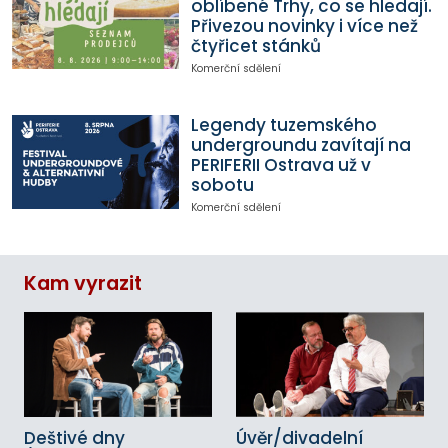
oblíbené Trhy, co se hledají.
Přivezou novinky i více než
čtyřicet stánků
Komerční sdělení
Legendy tuzemského
undergroundu zavítají na
PERIFERII Ostrava už v
sobotu
Komerční sdělení
Kam vyrazit
Deštivé dny
Úvěr/divadelní