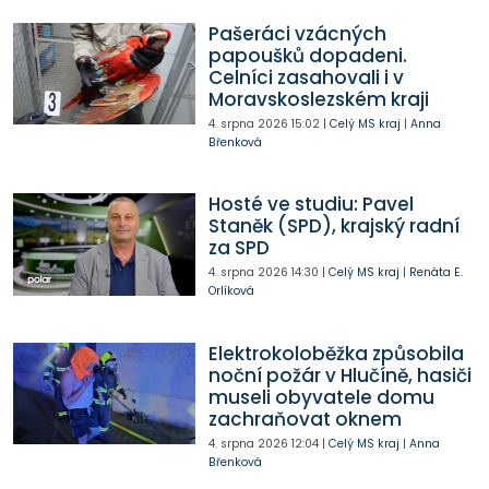
Pašeráci vzácných
papoušků dopadeni.
Celníci zasahovali i v
Moravskoslezském kraji
4. srpna 2026
15:02
|
Celý MS kraj
|
Anna
Břenková
Hosté ve studiu: Pavel
Staněk (SPD), krajský radní
za SPD
4. srpna 2026
14:30
|
Celý MS kraj
|
Renáta E.
Orlíková
Elektrokoloběžka způsobila
noční požár v Hlučíně, hasiči
museli obyvatele domu
zachraňovat oknem
4. srpna 2026
12:04
|
Celý MS kraj
|
Anna
Břenková