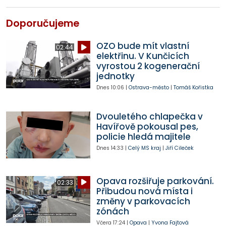
Doporučujeme
OZO bude mít vlastní
02:44
elektřinu. V Kunčicích
vyrostou 2 kogenerační
jednotky
Dnes
10:06
|
Ostrava-město
|
Tomáš Kořistka
Dvouletého chlapečka v
Havířově pokousal pes,
policie hledá majitele
Dnes
14:33
|
Celý MS kraj
|
Jiří Cileček
Opava rozšiřuje parkování.
02:33
Přibudou nová místa i
změny v parkovacích
zónách
Včera
17:24
|
Opava
|
Yvona Fajtová