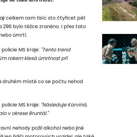
ji celkem osm tisíc sto čtyřicet pět
 296 bylo těžce zraněno. I přes tato
 nebo úmrtí.
 policie MS kraje:
"Tento trend
m rokem klesá úmrtnost při
 na druhém místě co se počtu nehod
 policie MS kraje:
"Následuje Karviná,
lo v okrese Bruntál."
pravní nehody požil alkohol nebo jiné
 jen řidiči motorových vozidel, ale také