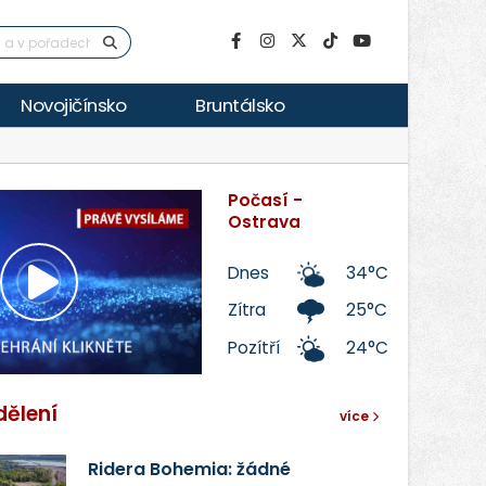
Novojičínsko
Bruntálsko
Počasí -
Ostrava
Dnes
34°C
Přehrát
Zítra
25°C
Pozítří
24°C
video
dělení
více
Ridera Bohemia: žádné