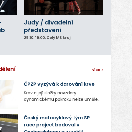
–
Judy / divadelní
ub
představení
25.10.
19:00
, Celý MS kraj
dělení
více
ČPZP vyzývá k darování krve
Krev a její složky navzdory
dynamickému pokroku nelze uměle
vyrobit. Zdravotnictví se tudíž bez
ochoty lidí darovat tuto
Český motocyklový tým SP
nenahraditelnou tělní tekutinu
race project bodoval v
neobejde. Naléhavá potřeba doplnit
Oscherslebenu a zrychlil
krevní zásoby nastává vždy v létě,