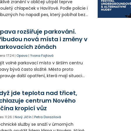
klivé zranění v obličeji utrpěl teprve
ouletý chlapeček v Havířově. Podle policie i
íbuzných ho napadl pes, který pobíhal bez
dítka a náhubku. Majitel psa údajně z místa
ešel. Případem už se zabývá policie, která
pava rozšiřuje parkování.
jitele psa hledá.
řibudou nová místa i změny v
arkovacích zónách
era
17:24
|
Opava
|
Yvona Fajtová
jít volné parkovací místo v širším centru
avy bývá často složité. Město proto
ipravuje další opatření, která mají situaci
epšit. Vznikají nová parkovací stání, mění se
ganizace dopravy a některé novinky čekají
dyž jde teplota nad třicet,
ké řidiče v parkovacích zónách.
chlazuje centrum Nového
ičína kropicí vůz
es
11:26
|
Nový Jičín
|
Petra Dorazilová
chnické služby se snaží v úmorných
drech osvěžit lidem klima v Novém Jičíně.