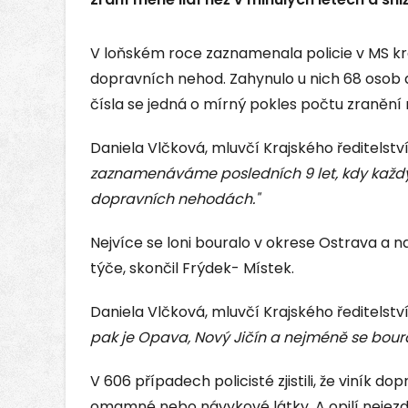
V loňském roce zaznamenala policie v MS kra
dopravních nehod. Zahynulo u nich 68 osob a
čísla se jedná o mírný pokles počtu zranění
Daniela Vlčková, mluvčí Krajského ředitelství
zaznamenáváme posledních 9 let, kdy každý
dopravních nehodách."
Nejvíce se loni bouralo v okrese Ostrava a
týče, skončil Frýdek- Místek.
Daniela Vlčková, mluvčí Krajského ředitelství
pak je Opava, Nový Jičín a nejméně se boura
V 606 případech policisté zjistili, že viník do
omamné nebo návykové látky. A opilí nejezdili