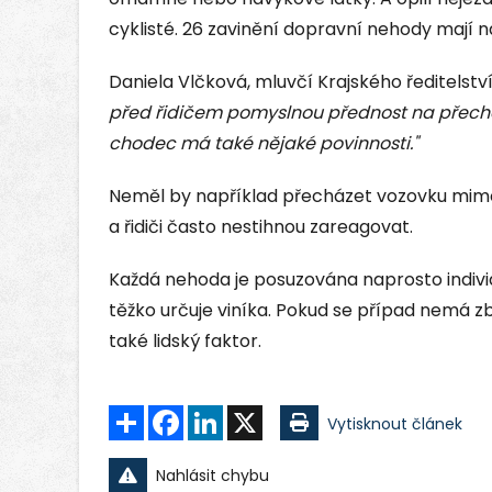
cyklisté. 26 zavinění dopravní nehody mají n
Daniela Vlčková, mluvčí Krajského ředitelství
před řidičem pomyslnou přednost na přech
chodec má také nějaké povinnosti."
Neměl by například přecházet vozovku mimo 
a řidiči často nestihnou zareagovat.
Každá nehoda je posuzována naprosto indivi
těžko určuje viníka. Pokud se případ nemá zb
také lidský faktor.
Sdílet
Facebook
LinkedIn
X
Vytisknout článek
Nahlásit chybu