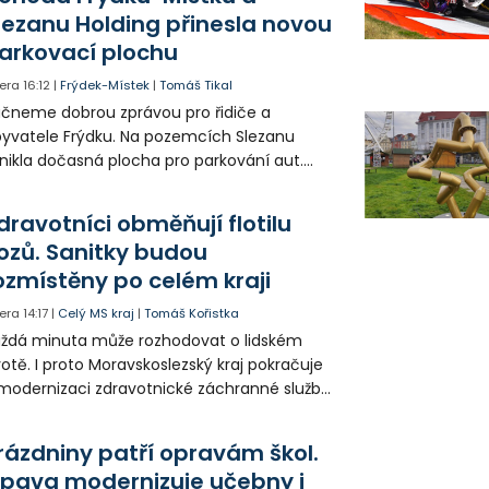
lezanu Holding přinesla novou
arkovací plochu
era
16:12
|
Frýdek-Místek
|
Tomáš Tikal
čneme dobrou zprávou pro řidiče a
yvatele Frýdku. Na pozemcích Slezanu
nikla dočasná plocha pro parkování aut.
ohodlo se na tom město s vedením
olečnosti Slezan Holding.
dravotníci obměňují flotilu
ozů. Sanitky budou
ozmístěny po celém kraji
era
14:17
|
Celý MS kraj
|
Tomáš Kořistka
ždá minuta může rozhodovat o lidském
votě. I proto Moravskoslezský kraj pokračuje
modernizaci zdravotnické záchranné služby
do provozu nyní zamířilo 14 nových sanitek
bavených nejmodernější technikou.
rázdniny patří opravám škol.
pava modernizuje učebny i