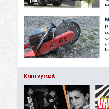
Ně
vy
in
M
p
Dn
Ve
u 
No
pr
vr
n
Kam vyrazit