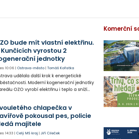
Komerční s
ZO bude mít vlastní elektřinu.
0
 Kunčicích vyrostou 2
ogenerační jednotky
es
10:06
|
Ostrava-město
|
Tomáš Kořistka
trava udělala další krok k energetické
běstačnosti. Moderní kogenerační jednotky
areálu OZO vyrobí elektřinu i teplo a sníží
klady i emise. Malou elektrárnu postaví
olia přímo v Kunčicích.
vouletého chlapečka v
avířově pokousal pes, policie
ledá majitele
es
14:33
|
Celý MS kraj
|
Jiří Cileček