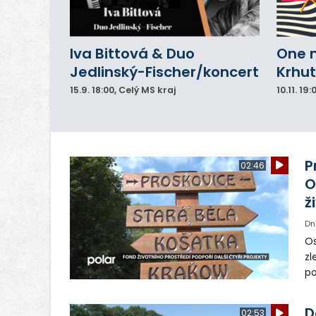
Iva Bittová & Duo
One 
Jedlinský-Fischer/koncert
Krhut
15.9.
18:00
, Celý MS kraj
10.11.
19:
P
02:46
O
ž
Dn
Os
zl
po
ve
dě
D
02:53