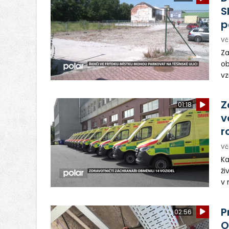
S
p
Vč
Za
ob
vz
D
sp
Z
01:18
v
r
Vč
Ka
ži
v 
– 
vy
P
02:56
O