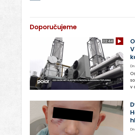
Doporučujeme
O
02:44
V
k
Dn
Os
so
v 
ná
Ve
D
H
h
Dn