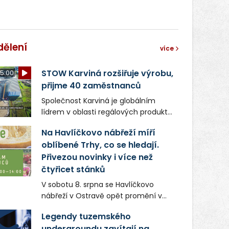
dělení
více
STOW Karviná rozšiřuje výrobu,
5:00
přijme 40 zaměstnanců
Společnost Karviná je globálním
lídrem v oblasti regálových produktů
a systémů, stabilním
Na Havlíčkovo nábřeží míří
zaměstnavatelem na Karvinsku a
oblíbené Trhy, co se hledají.
firmou s obrovským potenciálem.
Přivezou novinky i více než
čtyřicet stánků
V sobotu 8. srpna se Havlíčkovo
nábřeží v Ostravě opět promění v
místo plné vůní, chutí a poctivých
Legendy tuzemského
lokálních výrobků. Trhy, co se hledají
undergroundu zavítají na