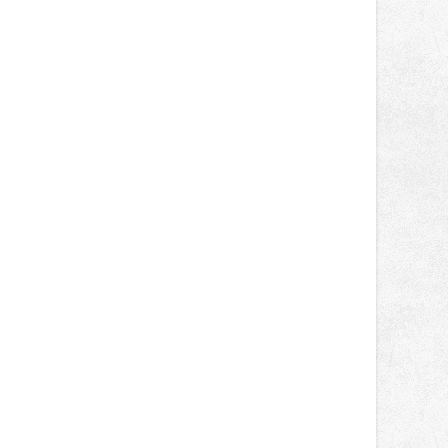
světa vrcholových zápasů, tentokrát
v MMA.