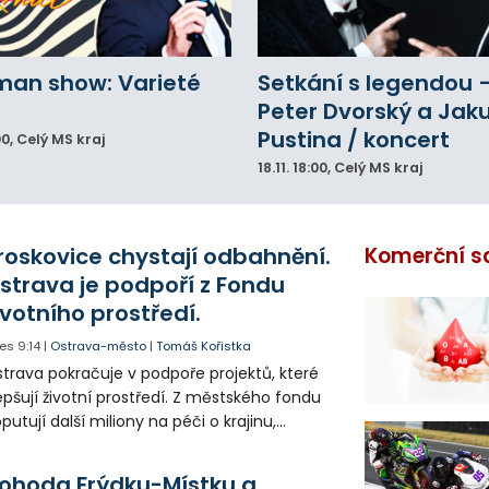
man show: Varieté
Setkání s legendou 
Peter Dvorský a Jak
Pustina / koncert
00
, Celý MS kraj
18.11.
18:00
, Celý MS kraj
roskovice chystají odbahnění.
Komerční s
strava je podpoří z Fondu
ivotního prostředí.
es
9:14
|
Ostrava-město
|
Tomáš Kořistka
trava pokračuje v podpoře projektů, které
epšují životní prostředí. Z městského fondu
putují další miliony na péči o krajinu,
řejný prostor i environmentální výchovu
tí a mládeže.
ohoda Frýdku-Místku a