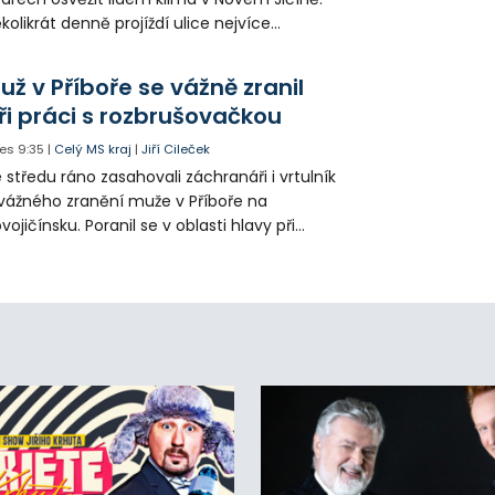
kolikrát denně projíždí ulice nejvíce
hřátého centra kropící vůz. Zvýšila se také
tenzita zálivky květinových záhonů.
už v Příboře se vážně zranil
ři práci s rozbrušovačkou
es
9:35
|
Celý MS kraj
|
Jiří Cileček
 středu ráno zasahovali záchranáři i vrtulník
vážného zranění muže v Příboře na
vojičínsku. Poranil se v oblasti hlavy při
áci s rozbrušovačkou. Následně byl
tulníkem přepraven do ostravské fakultní
emocnice.