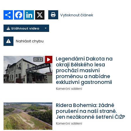
Sdílet
Facebook
LinkedIn
X
Vytisknout článek
Stáhnout video
Nahlásit chybu
Legendární Dakota na
01:32
okraji Bělského lesa
prochází masivní
proměnou a nabídne
exkluzivní gastronomii
Komerční sdělení
Ridera Bohemia: žádné
porušení na naší straně.
Jen nezákonné šetření ČIŽP
Komerční sdělení