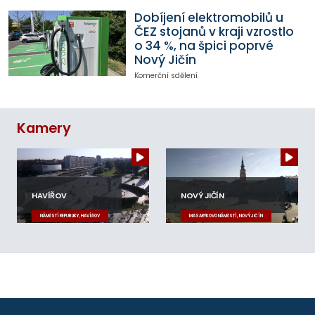
Dobíjení elektromobilů u
ČEZ stojanů v kraji vzrostlo
o 34 %, na špici poprvé
Nový Jičín
Komerční sdělení
Kamery
HAVÍŘOV
NOVÝ JIČÍN
NÁMĚSTÍ REPUBLIKY, HAVÍŘOV
MASARYKOVO NÁMĚSTÍ, NOVÝ JIČÍN