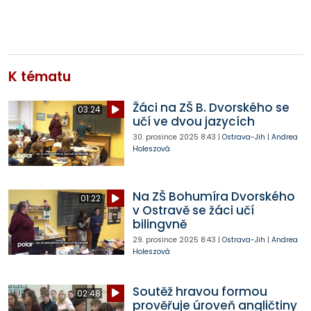
K tématu
Žáci na ZŠ B. Dvorského se
03:24
učí ve dvou jazycích
30. prosince 2025
8:43
|
Ostrava-Jih
|
Andrea
Holeszová
Na ZŠ Bohumíra Dvorského
01:22
v Ostravě se žáci učí
bilingvně
29. prosince 2025
8:43
|
Ostrava-Jih
|
Andrea
Holeszová
Soutěž hravou formou
02:48
prověřuje úroveň angličtiny