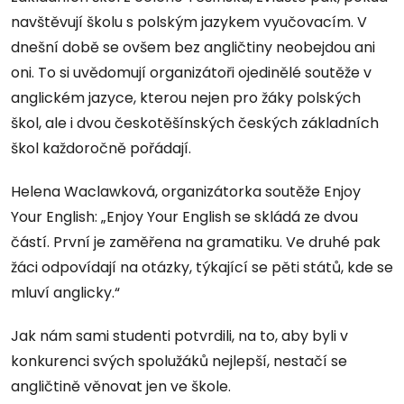
navštěvují školu s polským jazykem vyučovacím. V
dnešní době se ovšem bez angličtiny neobejdou ani
oni. To si uvědomují organizátoři ojedinělé soutěže v
anglickém jazyce, kterou nejen pro žáky polských
škol, ale i dvou českotěšínských českých základních
škol každoročně pořádají.
Helena Waclawková, organizátorka soutěže Enjoy
Your English: „Enjoy Your English se skládá ze dvou
částí. První je zaměřena na gramatiku. Ve druhé pak
žáci odpovídají na otázky, týkající se pěti států, kde se
mluví anglicky.“
Jak nám sami studenti potvrdili, na to, aby byli v
konkurenci svých spolužáků nejlepší, nestačí se
angličtině věnovat jen ve škole.