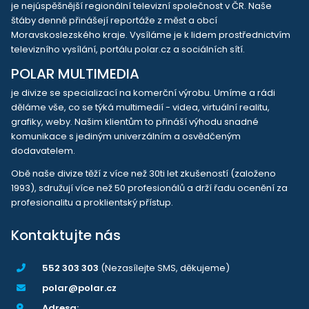
je nejúspěšnější regionální televizní společnost v ČR. Naše
štáby denně přinášejí reportáže z měst a obcí
Moravskoslezského kraje. Vysíláme je k lidem prostřednictvím
televizního vysílání, portálu polar.cz a sociálních sítí.
POLAR MULTIMEDIA
je divize se specializací na komerční výrobu. Umíme a rádi
děláme vše, co se týká multimedií - videa, virtuální realitu,
grafiky, weby. Našim klientům to přináší výhodu snadné
komunikace s jediným univerzálním a osvědčeným
dodavatelem.
Obě naše divize těží z více než 30ti let zkušeností (založeno
1993), sdružují více než 50 profesionálů a drží řadu ocenění za
profesionalitu a proklientský přístup.
Kontaktujte nás
552 303 303
(Nezasílejte SMS, děkujeme)
polar@polar.cz
Adresa: