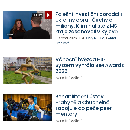
Falešní investiční poradci z
03:02
Ukrajiny obrali Čechy o
miliony. Kriminalisté z MS
kraje zasahovali v Kyjevě
5. srpna 2026
10:14
|
Celý MS kraj
|
Anna
Břenková
Vánoční hvězda HSF
System vyhrála BIM Awards
2026
Komerční sdělení
Rehabilitační ústav
Hrabyně a Chuchelná
zapojuje do péče peer
mentory
Komerční sdělení