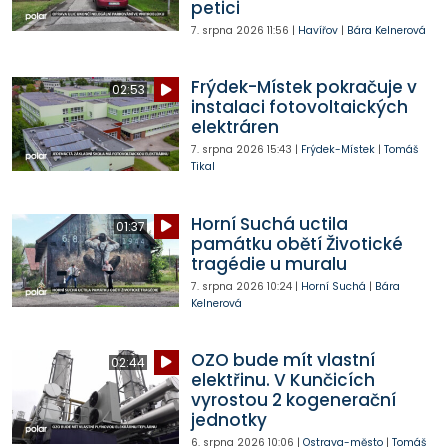
petici
7. srpna 2026
11:56
|
Havířov
|
Bára Kelnerová
Frýdek-Místek pokračuje v
02:53
instalaci fotovoltaických
elektráren
7. srpna 2026
15:43
|
Frýdek-Místek
|
Tomáš
Tikal
Horní Suchá uctila
01:37
památku obětí Životické
tragédie u muralu
7. srpna 2026
10:24
|
Horní Suchá
|
Bára
Kelnerová
OZO bude mít vlastní
02:44
elektřinu. V Kunčicích
vyrostou 2 kogenerační
jednotky
6. srpna 2026
10:06
|
Ostrava-město
|
Tomáš