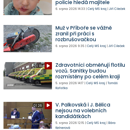
policie hledá majitele
6. srpna 2026
14:33
|
Celý MS kraj
|
Jiří Cileček
Muž v Příboře se vážně
zranil při práci s
rozbrušovačkou
6. srpna 2026
9:35
|
Celý MS kraj
|
Jiří Cileček
Zdravotníci obměňují flotilu
01:18
vozů. Sanitky budou
rozmístěny po celém kraji
5. srpna 2026
14:17
|
Celý MS kraj
|
Tomáš
Kořistka
V. Palkovská i J. Bělica
01:26
nejsou na volebních
kandidátkách
5. srpna 2026
12:15
|
Celý MS kraj
|
Bára
Kelnerová