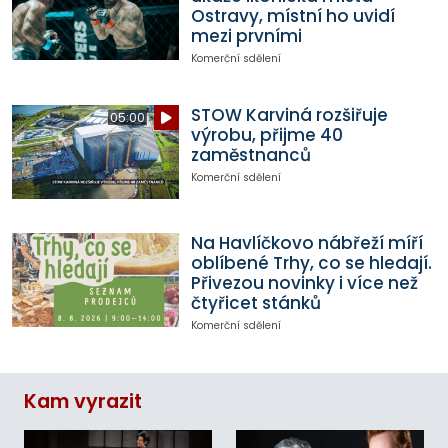
Ostravy, místní ho uvidí
mezi prvními
Komerční sdělení
STOW Karviná rozšiřuje
05:00
výrobu, přijme 40
zaměstnanců
Komerční sdělení
Na Havlíčkovo nábřeží míří
oblíbené Trhy, co se hledají.
Přivezou novinky i více než
čtyřicet stánků
Komerční sdělení
Kam vyrazit