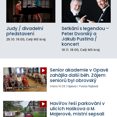
Judy / divadelní
Setkání s legendou –
představení
Peter Dvorský a
Jakub Pustina /
25.10.
19:00
, Celý MS kraj
koncert
18.11.
18:00
, Celý MS kraj
Senior akademie v Opavě
02:50
zahájila další běh. Zájem
seniorů byl obrovský
Včera
10:28
|
Opava
|
Yvona Fajtová
Havířov řeší parkování v
02:38
ulicích Haškova a M.
Majerové, místní sepsali