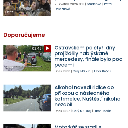
21. května 2026
9:10
|
Studénka
|
Petra
Dorazilová
Doporučujeme
Ostravskem po čtyři dny
02:42
projížděly nablýskané
mercedesy, finále bylo pod
pecemi
Dnes
10:00
|
Celý MS kraj
|
Libor Běčák
Alkohol navedl řidiče do
příkopu a následného
kotrmelce. Naštěstí nikoho
nezabil
Dnes
13:27
|
Celý MS kraj
|
Libor Běčák
Motorkář se srazil s