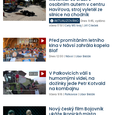
osobním autem v centru
Havířova, stroj vyletěl ze
silnice na chodník
AKTUALIZOVÁNO
Dnes
9:45
,
vydáno
včera
17:51
|
Celý MS kraj
|
Jiří Cileček
Před promítáním letního
01:42
kina v Návsí zahrála kapela
Blaf
Dnes
12:00
|
Návsí
|
Libor Běčák
V Palkovicích válí s
01:30
humornými videi, na
dožínky jede Petr Kotvald
na kombajnu
Včera
9:16
|
Palkovice
|
Libor Běčák
Nový český film Bojovník
ukáže ikonická místa