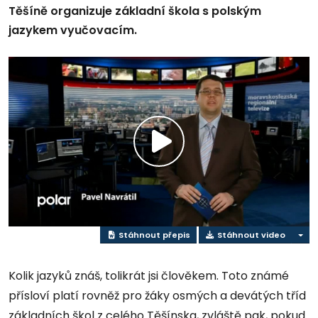
Těšíně organizuje základní škola s polským
jazykem vyučovacím.
Přehrát
video
Stáhnout přepis
Stáhnout video
Kolik jazyků znáš, tolikrát jsi člověkem. Toto známé
přísloví platí rovněž pro žáky osmých a devátých tříd
základních škol z celého Těšínska, zvláště pak, pokud