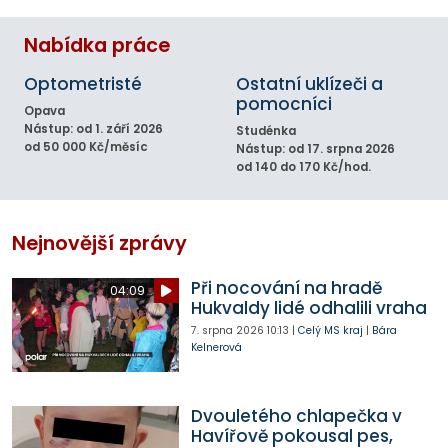
Nabídka práce
Optometristé
Ostatní uklízeči a
pomocníci
Opava
Nástup: od 1. září 2026
Studénka
od 50 000 Kč/měsíc
Nástup: od 17. srpna 2026
od 140 do 170 Kč/hod.
Nejnovější zprávy
Při nocování na hradě
04:09
Hukvaldy lidé odhalili vraha
7. srpna 2026
10:13
|
Celý MS kraj
|
Bára
Kelnerová
Dvouletého chlapečka v
Havířově pokousal pes,