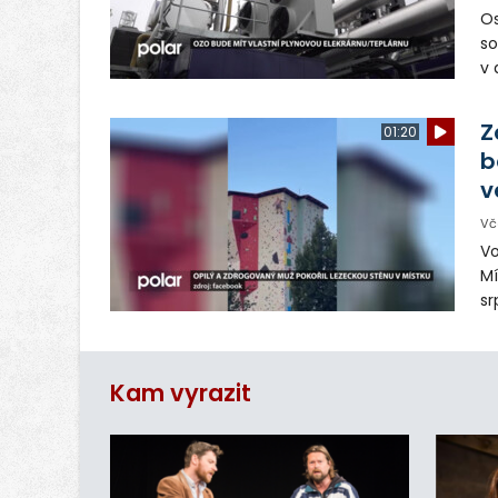
Os
so
v 
ná
Ve
Z
01:20
b
v
Vč
Vo
Mí
sr
z
vn
ar
Kam vyrazit
do