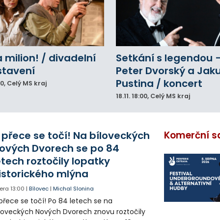
a milion! / divadelní
Setkání s legendou 
stavení
Peter Dvorský a Jak
Pustina / koncert
00
, Celý MS kraj
18.11.
18:00
, Celý MS kraj
 přece se točí! Na bíloveckých
Komerční s
ových Dvorech se po 84
etech roztočily lopatky
istorického mlýna
era
13:00
|
Bílovec
|
Michal Slonina
přece se točí! Po 84 letech se na
loveckých Nových Dvorech znovu roztočily