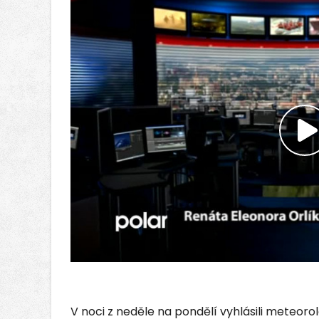
P
v
V noci z neděle na pondělí vyhlásili meteoro