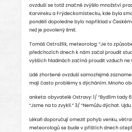
ovzduší se totiž značně zvýšilo množství prac
Karvinsku a Frýdeckomístecku, kde byla smo
pondělí dopoledne bylo například v Českém
než je povolený limit.
Tomáš Ostrožlík, meteorolog: “Je to způsoben
předchozích dnech k nám začal proudit stu
vyšších hladinách začíná proudit vzduch ne 
Lidé zhoršené ovzduší samozřejmě zaznamenal
mají často problémy s dýcháním. Mnoho obča
anketa: obyvatelé Ostravy: 1/ “Bydlím tady 6
“Jsme na to zvyklí.” 3/ “Nemůžu dýchat. Ujdu
Lékaři doporučují omezit pohyb venku, větrat
meteorologů se bude v příštích dnech otepl