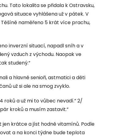
hu. Tato lokalita se přidala k Ostravsku,
gová situace vyhlášena už v pátek. V
 Těšíně naměřeno 5 krát více prachu,
o inverzní situací, napadl sníh a v
dený vzduch z východu. Naopak ve
tak studený.”
i a hlavně senioři, astmatici a děti
nů už si ale na smog zvyklo.
4 roků a už mi to vůbec nevadí.” 2/
 pár kroků a musím zastavit.”
 jen krátce a jíst hodně vitamínů. Podle
ovat a na konci týdne bude teplota