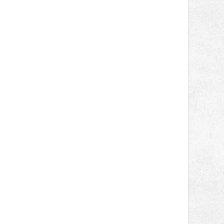
novinek, které v Ostravě běžně
nepotkají.