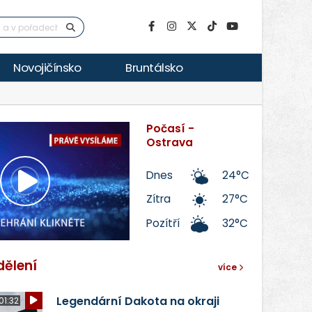
Novojičínsko
Bruntálsko
Počasí -
Ostrava
Dnes
24°C
Přehrát
Zítra
27°C
Pozítří
32°C
video
dělení
více
Legendární Dakota na okraji
01:32