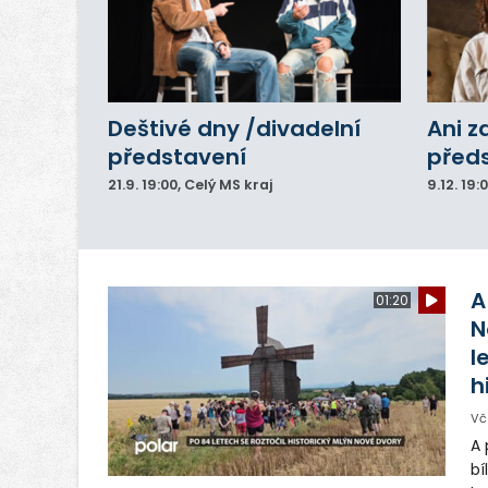
Deštivé dny /divadelní
Ani z
představení
před
21.9.
19:00
, Celý MS kraj
9.12.
19:
A
01:20
N
l
h
Vč
A 
bí