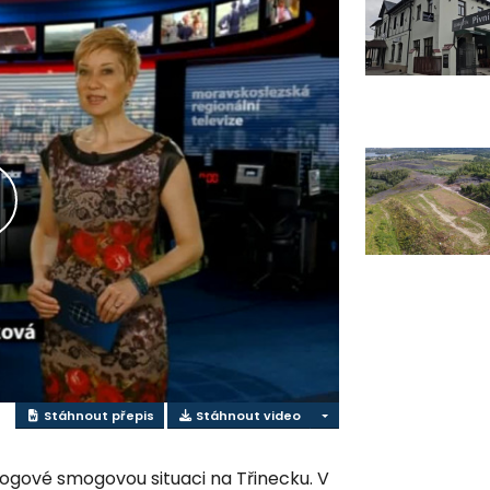
řehrát
ideo
Stáhnout přepis
Stáhnout video
logové smogovou situaci na Třinecku. V