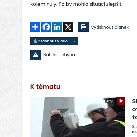
kolem nuly. To by mohlo situaci zlepšit.
Sdílet
Facebook
LinkedIn
X
Vytisknout článek
Stáhnout video
Nahlásit chybu
K tématu
S
01:28
o
t
2.
Ko