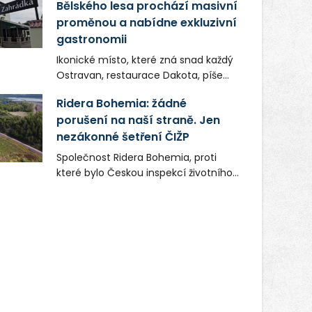
Bělského lesa prochází masivní
proměnou a nabídne exkluzivní
gastronomii
Ikonické místo, které zná snad každý
Ostravan, restaurace Dakota, píše
novou kapitolu. Silná mateřská
Ridera Bohemia: žádné
společnost Dang Investment Group
porušení na naší straně. Jen
s.r.o. investuje do projektu přes 50
nezákonné šetření ČIŽP
milionů korun. Cílem je přinést
Ostravě dva špičkové gastronomické
Společnost Ridera Bohemia, proti
koncepty, které v regionu dosud
které bylo Českou inspekcí životního
chyběly, luxusní středomořskou
prostředí (ČIŽP) čtyři roky vedeno
kuchyni a autentickou asijskou
vykonstruované řízení, při realizaci
gastronomii.
OVS na heřmanické haldě
postupovala v souladu se zákonem a
zadáním státního podniku DIAMO a v
této souvislosti nelze hovořit o
žádném odpadu. Ridera od počátku
označovala řízení ČIŽP za nezákonné
a domáhala se práva na spravedlivý