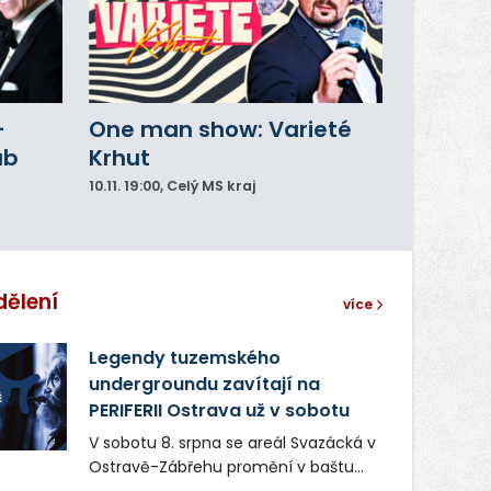
–
One man show: Varieté
ub
Krhut
10.11.
19:00
, Celý MS kraj
dělení
více
Legendy tuzemského
undergroundu zavítají na
PERIFERII Ostrava už v sobotu
V sobotu 8. srpna se areál Svazácká v
Ostravě-Zábřehu promění v baštu