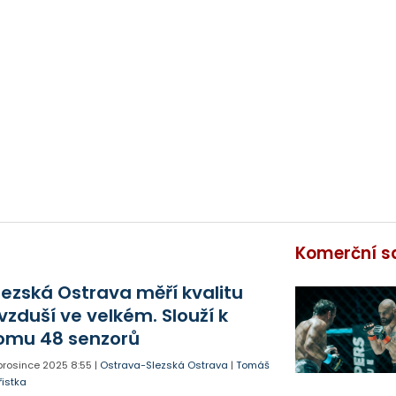
Komerční s
lezská Ostrava měří kvalitu
vzduší ve velkém. Slouží k
omu 48 senzorů
 prosince 2025
8:55
|
Ostrava-Slezská Ostrava
|
Tomáš
řistka