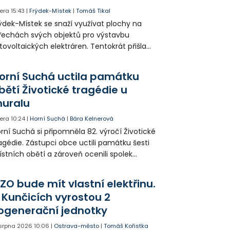
era
15:43
|
Frýdek-Místek
|
Tomáš Tikal
ýdek-Místek se snaží využívat plochy na
řechách svých objektů pro výstavbu
tovoltaických elektráren. Tentokrát přišla
da na 11. Základní školu ve Frýdku.
orní Suchá uctila památku
bětí Životické tragédie u
uralu
era
10:24
|
Horní Suchá
|
Bára Kelnerová
rní Suchá si připomněla 82. výročí Životické
agédie. Zástupci obce uctili památku šesti
stních obětí a zároveň ocenili spolek
votice Sobě za zpřístupnění informací o
agédii prostřednictvím QR kódů u
ZO bude mít vlastní elektřinu.
amátníků.
 Kunčicích vyrostou 2
ogenerační jednotky
 srpna 2026
10:06
|
Ostrava-město
|
Tomáš Kořistka