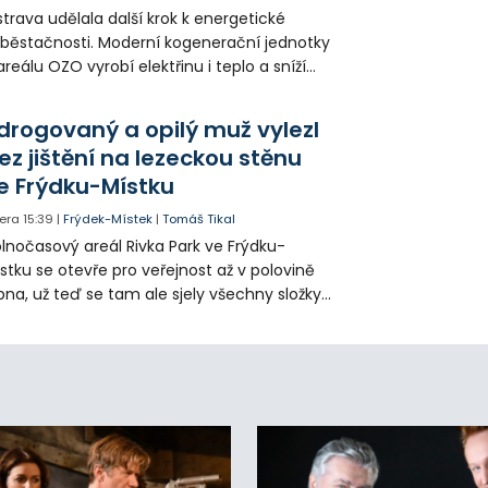
trava udělala další krok k energetické
běstačnosti. Moderní kogenerační jednotky
areálu OZO vyrobí elektřinu i teplo a sníží
klady i emise. Malou elektrárnu postaví
olia přímo v Kunčicích.
drogovaný a opilý muž vylezl
ez jištění na lezeckou stěnu
e Frýdku-Místku
era
15:39
|
Frýdek-Místek
|
Tomáš Tikal
lnočasový areál Rivka Park ve Frýdku-
stku se otevře pro veřejnost až v polovině
pna, už teď se tam ale sjely všechny složky
áchranného systému. Důvodem bylo
iknutí opilého muže pod vlivem drog do
eálu. Vyšplhal na lezeckou stěnu a nemohl
lů.