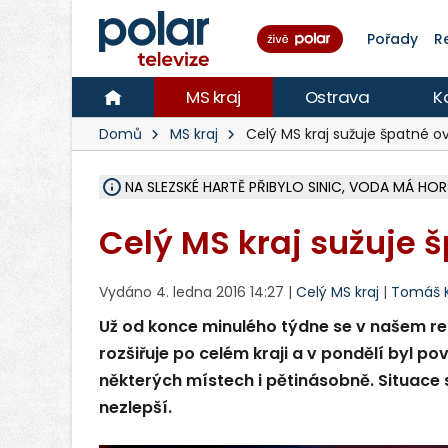
Pořady
R
MS kraj
Ostrava
K
Domů
MS kraj
Celý MS kraj sužuje špatné o
NA SLEZSKÉ HARTĚ PŘIBYLO SINIC, VODA MÁ HORŠ
ÚOHS DAL ZÁTORU POKUTU 100 000 ZA CHYBY 
AREÁL LODIČEK V KARVINÉ SE PŘIPRAVUJE NA VE
KARVINÁ ZNÁ BUDOUCÍ PODOBU AREÁLU LODIČ
CYKLISTU (74) SRAZIL V BRUNTÁLU KAMION, JE 
POLICIE HLEDÁ PŘÍPADNÉ SVĚDKY, KTEŘÍ POMŮ
RADNÍ OSTRAVY A POSLANKYNĚ A. HOFFMANNOV
NA POSTUP MINISTERSTVA ŽIVOTNÍHO PROSTŘED
MUŽ V PŘÍBOŘE SE VÁŽNĚ ZRANIL PŘI PRÁCI S 
SLEZSKÁ OSTRAVA PŘIPRAVUJE PROJEKTOVOU D
PODEZŘELÝ BALÍČEK ZASTAVIL PROVOZ NA NÁDRA
CHLAPEČKA (2) V HAVÍŘOVĚ POKOUSAL PES, POLI
MS KRAJ VYBUDUJE ZA 40 MILIONŮ V JABLUNKOVĚ
FOTBALISTA LAURI LAINE SE VRACÍ Z BANÍKU OS
F-M DOKONČIL VOLNOČASOVÝ AREÁL RIVKA PA
Celý MS kraj sužuje 
Vydáno 4. ledna 2016 14:27 |
Celý MS kraj
|
Tomáš K
Už od konce minulého týdne se v našem r
rozšiřuje po celém kraji a v pondělí byl po
některých místech i pětinásobně. Situace 
nezlepší.