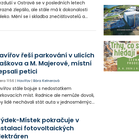
zduší v Ostravě se v posledních letech
0
razně zlepšilo, ale stále má k dokonalosti
leko. Mění se i skladba znečišťovatelů a
ávě na to se nyní chce zaměřit vedení
koostravské radnice. Po celém obvodu
zmisťuje unikátní měřící zařízení, která
tekují hlavní znečišťující látky.
avířov řeší parkování v ulicích
aškova a M. Majerové, místní
epsali petici
era
11:56
|
Havířov
|
Bára Kelnerová
vířov stále bojuje s nedostatkem
rkovacích míst. Radnice ale nemůže dovoli,
y lidé nechávali stát auta v jednosměrných
icích, kde nezbývá místo pro průjezd IZS.
tuace se teď řeší v jednom vnitrobloku, kde
rýdek-Místek pokračuje v
 někteří obyvatelé rozhodli sepsat petici.
nstalaci fotovoltaických
lektráren