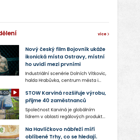
dělení
více
Nový český film Bojovník ukáže
ikonická místa Ostravy, místní
ho uvidí mezi prvními
Industriální scenérie Dolních Vítkovic,
halda Hrabůvka, centrum města i
další ikonická místa Ostravy se objeví
STOW Karviná rozšiřuje výrobu,
5:00
v novém filmu Bojovník, který vstoupí
přijme 40 zaměstnanců
do kin už 13. srpna. Režiséři Vojtěch
Frič a Tomáš Dianiška si
Společnost Karviná je globálním
moravskoslezskou metropoli
lídrem v oblasti regálových produktů
nevybrali náhodou – její syrová
a systémů, stabilním
atmosféra se stala přirozenou
Na Havlíčkovo nábřeží míří
zaměstnavatelem na Karvinsku a
součástí příběhu bývalého
oblíbené Trhy, co se hledají.
firmou s obrovským potenciálem.