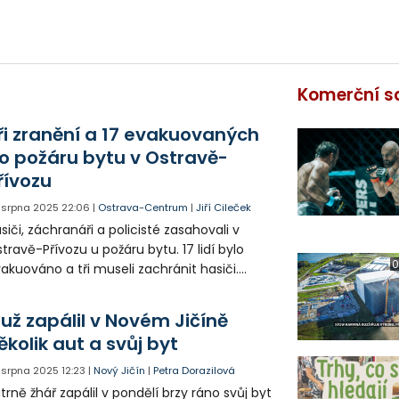
Komerční s
ři zranění a 17 evakuovaných
o požáru bytu v Ostravě-
řívozu
. srpna 2025
22:06
|
Ostrava-Centrum
|
Jiří Cileček
siči, záchranáři a policisté zasahovali v
travě-Přívozu u požáru bytu. 17 lidí bylo
0
akuováno a tři museli zachránit hasiči.
aněné předali zdravotníkům. Horším
sledkům zabránil hlásič požáru, který včas
už zapálil v Novém Jičíně
ozornil obyvatele domu.
ěkolik aut a svůj byt
. srpna 2025
12:23
|
Nový Jičín
|
Petra Dorazilová
trně žhář zapálil v pondělí brzy ráno svůj byt