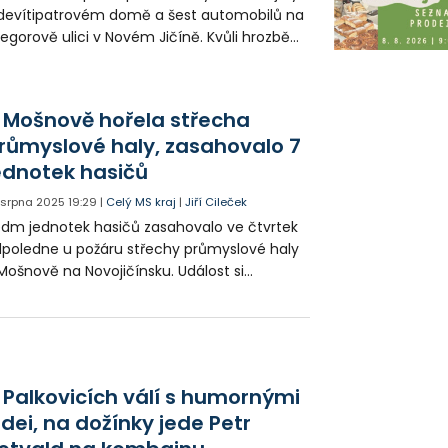
devítipatrovém domě a šest automobilů na
egorově ulici v Novém Jičíně. Kvůli hrozbě
ýbuchu plynu muselo být evakuováno
desát osob. Nikdo naštěstí nebyl zraněn.
 Mošnově hořela střecha
růmyslové haly, zasahovalo 7
ednotek hasičů
. srpna 2025
19:29
|
Celý MS kraj
|
Jiří Cileček
dm jednotek hasičů zasahovalo ve čtvrtek
poledne u požáru střechy průmyslové haly
Mošnově na Novojičínsku. Událost si
žádala 171 evakuovaných a zranili se tři lidé.
 Palkovicích válí s humornými
idei, na dožínky jede Petr