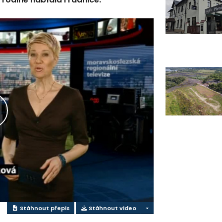
řehrát
ideo
Stáhnout přepis
Stáhnout video