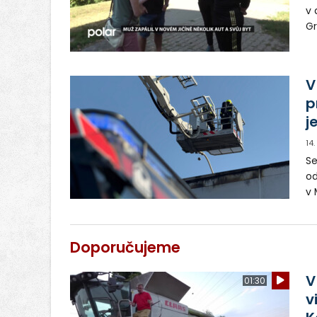
v 
Gr
v
pa
V
p
j
14
Se
od
v 
vy
Doporučujeme
V
01:30
v