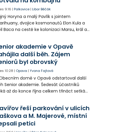
otvald na kombajnu
es
9:16
|
Palkovice
|
Libor Běčák
jný Horyna a malý Pavlík s jointem
rihuany, dvojice kosmonautů Elon Kula a
il Baca na cestě ke kolonizaci Marsu, král a
šek a mnoho dalších postav už při
opagaci Palkovic ztvárnili starosta Radim
enior akademie v Opavě
ča a místostarosta David Kula.
ahájila další běh. Zájem
eniorů byl obrovský
es
10:28
|
Opava
|
Yvona Fajtová
Obecním domě v Opavě odstartoval další
h Senior akademie. Šedesát účastníků
ká až do konce října celkem třináct setkání
ných odborných přednášek i poznávání
sta. Na závěr převezmou úspěšní
avířov řeší parkování v ulicích
solventi certifikáty o absolvování studia a
aškova a M. Majerové, místní
obné dárky.
epsali petici