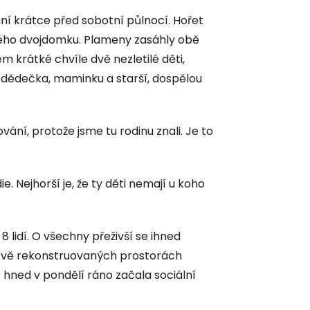
ání krátce před sobotní půlnocí. Hořet
ového dvojdomku. Plameny zasáhly obě
m krátké chvíle dvě nezletilé děti,
o dědečka, maminku a starší, dospělou
ání, protože jsme tu rodinu znali. Je to
. Nejhorší je, že ty děti nemají u koho
lidí. O všechny přeživší se ihned
nově rekonstruovaných prostorách
 hned v pondělí ráno začala sociální