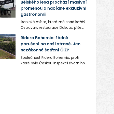
Bělského lesa prochází masivní
proměnou a nabídne exkluzivní
gastronomii
Ikonické místo, které zná snad každý
Ostravan, restaurace Dakota, píše
novou kapitolu. Silná mateřská
Ridera Bohemia: žádné
společnost Dang Investment Group
porušení na naší straně. Jen
s.r.o. investuje do projektu přes 50
nezákonné šetření ČIŽP
milionů korun. Cílem je přinést
Ostravě dva špičkové gastronomické
Společnost Ridera Bohemia, proti
koncepty, které v regionu dosud
které bylo Českou inspekcí životního
chyběly, luxusní středomořskou
prostředí (ČIŽP) čtyři roky vedeno
kuchyni a autentickou asijskou
vykonstruované řízení, při realizaci
gastronomii.
OVS na heřmanické haldě
postupovala v souladu se zákonem a
zadáním státního podniku DIAMO a v
této souvislosti nelze hovořit o
žádném odpadu. Ridera od počátku
označovala řízení ČIŽP za nezákonné
a domáhala se práva na spravedlivý