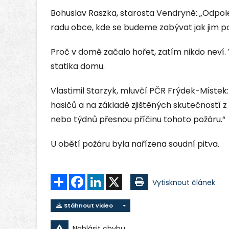
Bohuslav Raszka, starosta Vendryně: „Odp
radu obce, kde se budeme zabývat jak jim 
Proč v domě začalo hořet, zatím nikdo neví.
statika domu.
Vlastimil Starzyk, mluvčí PČR Frýdek-Místek
hasičů a na základě zjištěných skutečností z
nebo týdnů přesnou příčinu tohoto požáru.“
U obětí požáru byla nařízena soudní pitva.
Sdílet
Facebook
LinkedIn
X
Vytisknout článek
Stáhnout video
Nahlásit chybu