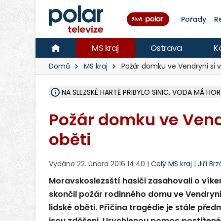
Pořady
R
MS kraj
Ostrava
K
Domů
MS kraj
Požár domku ve Vendryni si 
NA SLEZSKÉ HARTĚ PŘIBYLO SINIC, VODA MÁ HORŠ
ÚOHS DAL ZÁTORU POKUTU 100 000 ZA CHYBY 
AREÁL LODIČEK V KARVINÉ SE PŘIPRAVUJE NA VE
KARVINÁ ZNÁ BUDOUCÍ PODOBU AREÁLU LODIČ
CYKLISTU (74) SRAZIL V BRUNTÁLU KAMION, JE 
POLICIE HLEDÁ PŘÍPADNÉ SVĚDKY, KTEŘÍ POMŮ
RADNÍ OSTRAVY A POSLANKYNĚ A. HOFFMANNOV
NA POSTUP MINISTERSTVA ŽIVOTNÍHO PROSTŘED
MUŽ V PŘÍBOŘE SE VÁŽNĚ ZRANIL PŘI PRÁCI S 
SLEZSKÁ OSTRAVA PŘIPRAVUJE PROJEKTOVOU D
PODEZŘELÝ BALÍČEK ZASTAVIL PROVOZ NA NÁDRA
CHLAPEČKA (2) V HAVÍŘOVĚ POKOUSAL PES, POLI
MS KRAJ VYBUDUJE ZA 40 MILIONŮ V JABLUNKOVĚ
FOTBALISTA LAURI LAINE SE VRACÍ Z BANÍKU OS
F-M DOKONČIL VOLNOČASOVÝ AREÁL RIVKA PA
Požár domku ve Vendr
oběti
Vydáno 22. února 2016 14:40 |
Celý MS kraj
|
Jiří Br
Moravskoslezsští hasiči zasahovali o víken
skončil požár rodinného domu ve Vendryni n
lidské oběti. Příčina tragédie je stále p
jsou zděšeni. Urychlenou pomoc postižené 