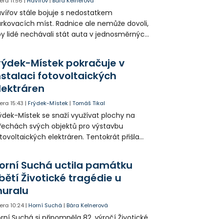
era
11:56
|
Havířov
|
Bára Kelnerová
vířov stále bojuje s nedostatkem
rkovacích míst. Radnice ale nemůže dovoli,
y lidé nechávali stát auta v jednosměrných
icích, kde nezbývá místo pro průjezd IZS.
tuace se teď řeší v jednom vnitrobloku, kde
rýdek-Místek pokračuje v
 někteří obyvatelé rozhodli sepsat petici.
nstalaci fotovoltaických
lektráren
era
15:43
|
Frýdek-Místek
|
Tomáš Tikal
ýdek-Místek se snaží využívat plochy na
řechách svých objektů pro výstavbu
tovoltaických elektráren. Tentokrát přišla
da na 11. Základní školu ve Frýdku.
orní Suchá uctila památku
bětí Životické tragédie u
uralu
era
10:24
|
Horní Suchá
|
Bára Kelnerová
rní Suchá si připomněla 82. výročí Životické