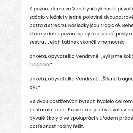
K požáru domu ve Vendryni byli hasiči přivol
začalo v ložnici v jedné polovině dvoupatr
patra a střechu. Následky jsou tragické. Běhe
které v době požáru spaly u sousedů přišly 
sestru . Jejich tatínek skončil v nemocnici.
anketa, obyvatelka Vendryně: „Byli jsme šokov
tragédie.“
anketa, obyvatelka Vendryně: „Šílená tragédie
být.“
Ve dvou postižených bytech bydlelo celkem 8 
postarala obec. Provizorně je ubytovala v 
bývalé školy a ve spolupráci s úřadem práce
potřebnost rodiny řešit.