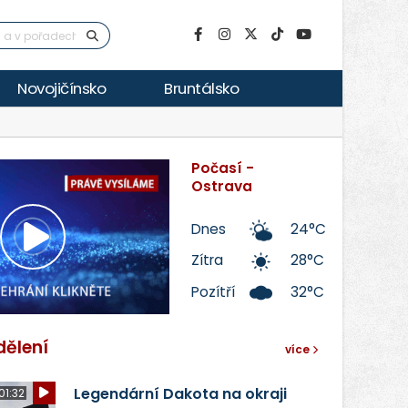
Novojičínsko
Bruntálsko
Počasí -
Ostrava
Dnes
24°C
Přehrát
Zítra
28°C
Pozítří
32°C
video
dělení
více
Legendární Dakota na okraji
01:32