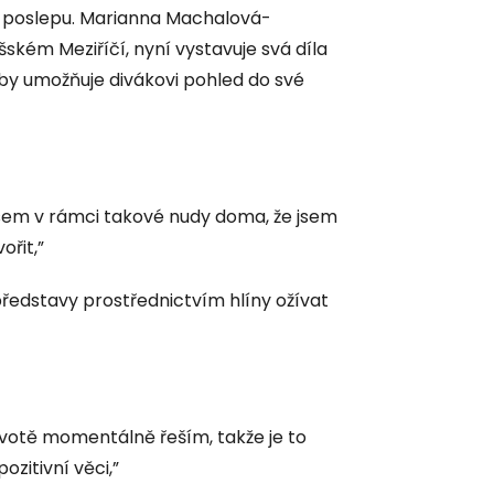
oří poslepu. Marianna Machalová-
ském Meziříčí, nyní vystavuje svá díla
by umožňuje divákovi pohled do své
 jsem v rámci takové nudy doma, že jsem
ořit,”
ředstavy prostřednictvím hlíny ožívat
ivotě momentálně řeším, takže je to
zitivní věci,”