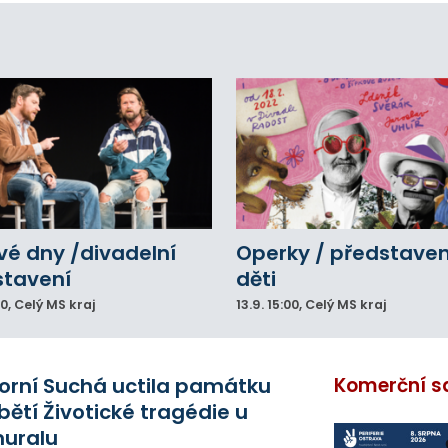
vé dny /divadelní
Operky / představen
stavení
děti
00
, Celý MS kraj
13.9.
15:00
, Celý MS kraj
orní Suchá uctila památku
Komerční s
bětí Životické tragédie u
uralu