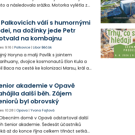
to a následovala srážka. Motorka vylétla ze
lnice, prorazila zábradlí a stroj skončil na
odníku. Motorkář utrpěl velmi vážná
 Palkovicích válí s humornými
anění a byl letecky přepraven do
idei, na dožínky jede Petr
emocnice.
otvald na kombajnu
es
9:16
|
Palkovice
|
Libor Běčák
jný Horyna a malý Pavlík s jointem
rihuany, dvojice kosmonautů Elon Kula a
il Baca na cestě ke kolonizaci Marsu, král a
šek a mnoho dalších postav už při
opagaci Palkovic ztvárnili starosta Radim
enior akademie v Opavě
ča a místostarosta David Kula.
ahájila další běh. Zájem
eniorů byl obrovský
es
10:28
|
Opava
|
Yvona Fajtová
Obecním domě v Opavě odstartoval další
h Senior akademie. Šedesát účastníků
ká až do konce října celkem třináct setkání