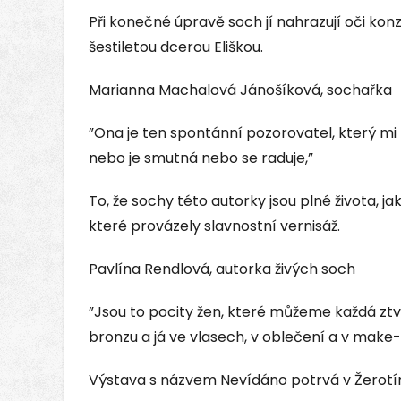
Při konečné úpravě soch jí nahrazují oči ko
šestiletou dcerou Eliškou.
Marianna Machalová Jánošíková, sochařka
”Ona je ten spontánní pozorovatel, který m
nebo je smutná nebo se raduje,”
To, že sochy této autorky jsou plné života, ja
které provázely slavnostní vernisáž.
Pavlína Rendlová, autorka živých soch
”Jsou to pocity žen, které můžeme každá ztv
bronzu a já ve vlasech, v oblečení a v make-
Výstava s názvem Nevídáno potrvá v Žerot