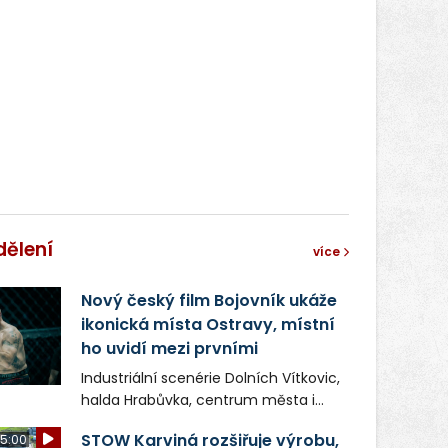
dělení
více
Nový český film Bojovník ukáže
ikonická místa Ostravy, místní
ho uvidí mezi prvními
Industriální scenérie Dolních Vítkovic,
halda Hrabůvka, centrum města i
další ikonická místa Ostravy se objeví
STOW Karviná rozšiřuje výrobu,
5:00
v novém filmu Bojovník, který vstoupí