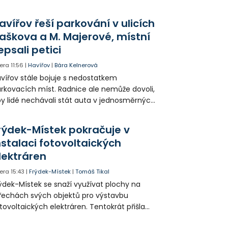
ných odborných přednášek i poznávání
sta. Na závěr převezmou úspěšní
avířov řeší parkování v ulicích
solventi certifikáty o absolvování studia a
aškova a M. Majerové, místní
obné dárky.
epsali petici
era
11:56
|
Havířov
|
Bára Kelnerová
vířov stále bojuje s nedostatkem
rkovacích míst. Radnice ale nemůže dovoli,
y lidé nechávali stát auta v jednosměrných
icích, kde nezbývá místo pro průjezd IZS.
tuace se teď řeší v jednom vnitrobloku, kde
rýdek-Místek pokračuje v
 někteří obyvatelé rozhodli sepsat petici.
nstalaci fotovoltaických
lektráren
era
15:43
|
Frýdek-Místek
|
Tomáš Tikal
ýdek-Místek se snaží využívat plochy na
řechách svých objektů pro výstavbu
tovoltaických elektráren. Tentokrát přišla
da na 11. Základní školu ve Frýdku.