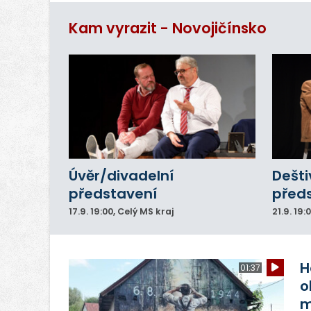
Kam vyrazit - Novojičínsko
Úvěr/divadelní
Dešti
představení
před
17.9.
19:00
, Celý MS kraj
21.9.
19:
H
01:37
o
m