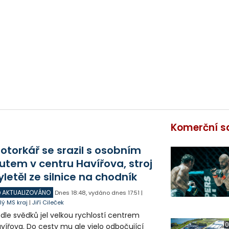
Komerční s
otorkář se srazil s osobním
utem v centru Havířova, stroj
yletěl ze silnice na chodník
AKTUALIZOVÁNO
Dnes
18:48
,
vydáno dnes
17:51
|
lý MS kraj
|
Jiří Cileček
dle svědků jel velkou rychlostí centrem
0
vířova. Do cesty mu ale vjelo odbočující