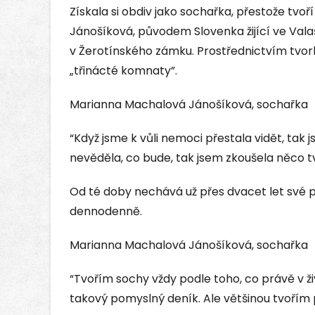
Získala si obdiv jako sochařka, přestože tv
Jánošíková, původem Slovenka žijící ve Valaš
v Žerotínského zámku. Prostřednictvím tvor
„třinácté komnaty”.
Marianna Machalová Jánošíková, sochařka
“Když jsme k vůli nemoci přestala vidět, tak
nevěděla, co bude, tak jsem zkoušela něco tv
Od té doby nechává už přes dvacet let své p
dennodenně.
Marianna Machalová Jánošíková, sochařka
“Tvořím sochy vždy podle toho, co právě v ž
takový pomyslný deník. Ale většinou tvořím po