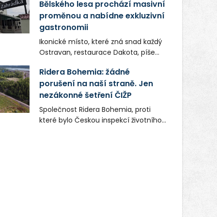
Bělského lesa prochází masivní
proměnou a nabídne exkluzivní
gastronomii
Ikonické místo, které zná snad každý
Ostravan, restaurace Dakota, píše
novou kapitolu. Silná mateřská
Ridera Bohemia: žádné
společnost Dang Investment Group
porušení na naší straně. Jen
s.r.o. investuje do projektu přes 50
nezákonné šetření ČIŽP
milionů korun. Cílem je přinést
Ostravě dva špičkové gastronomické
Společnost Ridera Bohemia, proti
koncepty, které v regionu dosud
které bylo Českou inspekcí životního
chyběly, luxusní středomořskou
prostředí (ČIŽP) čtyři roky vedeno
kuchyni a autentickou asijskou
vykonstruované řízení, při realizaci
gastronomii.
OVS na heřmanické haldě
postupovala v souladu se zákonem a
zadáním státního podniku DIAMO a v
této souvislosti nelze hovořit o
žádném odpadu. Ridera od počátku
označovala řízení ČIŽP za nezákonné
a domáhala se práva na spravedlivý