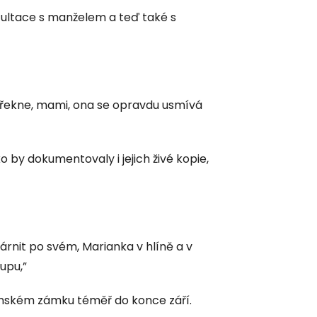
nzultace s manželem a teď také s
i řekne, mami, ona se opravdu usmívá
ko by dokumentovaly i jejich živé kopie,
árnit po svém, Marianka v hlíně a v
upu,”
ínském zámku téměř do konce září.