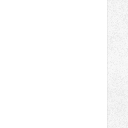
nepotkají.