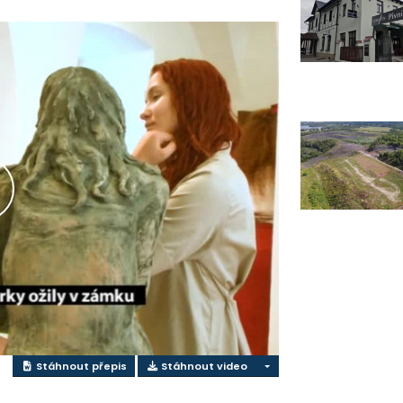
řehrát
ideo
Stáhnout přepis
Stáhnout video