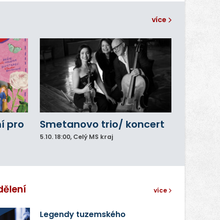
více
í pro
Smetanovo trio/ koncert
5.10.
18:00
, Celý MS kraj
dělení
více
Legendy tuzemského