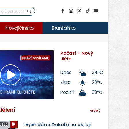
Novojičínsko
Bruntálsko
Počasí - Nový
Jičín
Dnes
24°C
Přehrát
Zítra
28°C
Pozítří
33°C
video
dělení
více
Legendární Dakota na okraji
01:32