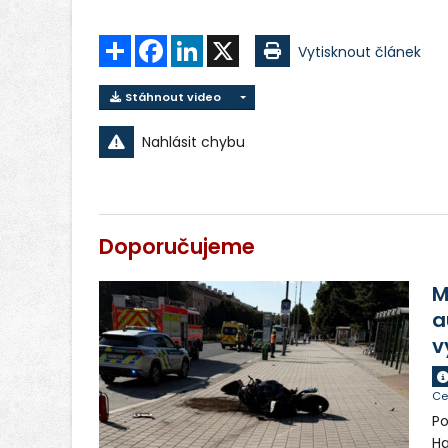
Sdílet
Facebook
LinkedIn
X
Vytisknout článek
Stáhnout video
Nahlásit chybu
Doporučujeme
M
a
v
Ce
Po
Ha