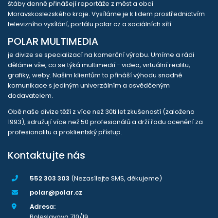
štáby denně přinášejí reportáže z měst a obcí
Moravskoslezského kraje. Vysíláme je k lidem prostřednictvím
televizního vysílání, portálu polar.cz a sociálních sítí.
POLAR MULTIMEDIA
je divize se specializací na komerční výrobu. Umíme a rádi
děláme vše, co se týká multimedií - videa, virtuální realitu,
grafiky, weby. Našim klientům to přináší výhodu snadné
komunikace s jediným univerzálním a osvědčeným
dodavatelem.
Obě naše divize těží z více než 30ti let zkušeností (založeno
1993), sdružují více než 50 profesionálů a drží řadu ocenění za
profesionalitu a proklientský přístup.
Kontaktujte nás
552 303 303
(Nezasílejte SMS, děkujeme)
polar@polar.cz
Adresa:
Boleslavova 710/19