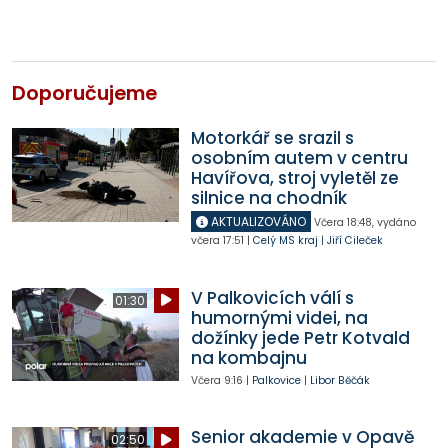
Doporučujeme
Motorkář se srazil s
osobním autem v centru
Havířova, stroj vyletěl ze
silnice na chodník
AKTUALIZOVÁNO
Včera
18:48
,
vydáno
včera
17:51
|
Celý MS kraj
|
Jiří Cileček
V Palkovicích válí s
01:30
humornými videi, na
dožínky jede Petr Kotvald
na kombajnu
Včera
9:16
|
Palkovice
|
Libor Běčák
Senior akademie v Opavě
02:50