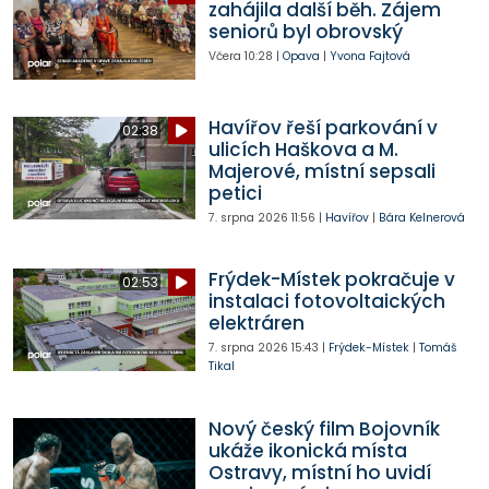
zahájila další běh. Zájem
seniorů byl obrovský
Včera
10:28
|
Opava
|
Yvona Fajtová
Havířov řeší parkování v
02:38
ulicích Haškova a M.
Majerové, místní sepsali
petici
7. srpna 2026
11:56
|
Havířov
|
Bára Kelnerová
Frýdek-Místek pokračuje v
02:53
instalaci fotovoltaických
elektráren
7. srpna 2026
15:43
|
Frýdek-Místek
|
Tomáš
Tikal
Nový český film Bojovník
ukáže ikonická místa
Ostravy, místní ho uvidí