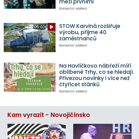
mezi prvními
Komerční sdělení
STOW Karviná rozšiřuje
05:00
výrobu, přijme 40
zaměstnanců
Komerční sdělení
Na Havlíčkovo nábřeží míří
oblíbené Trhy, co se hledají.
Přivezou novinky i více než
čtyřicet stánků
Komerční sdělení
Kam vyrazit - Novojičínsko