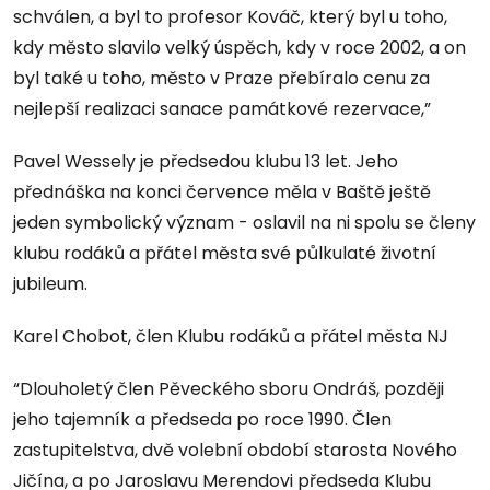
schválen, a byl to profesor Kováč, který byl u toho,
kdy město slavilo velký úspěch, kdy v roce 2002, a on
byl také u toho, město v Praze přebíralo cenu za
nejlepší realizaci sanace památkové rezervace,”
Pavel Wessely je předsedou klubu 13 let. Jeho
přednáška na konci července měla v Baště ještě
jeden symbolický význam - oslavil na ni spolu se členy
klubu rodáků a přátel města své půlkulaté životní
jubileum.
Karel Chobot, člen Klubu rodáků a přátel města NJ
“Dlouholetý člen Pěveckého sboru Ondráš, později
jeho tajemník a předseda po roce 1990. Člen
zastupitelstva, dvě volební období starosta Nového
Jičína, a po Jaroslavu Merendovi předseda Klubu