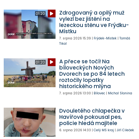
Zdrogovaný a opilý muž
01:20
vylezl bez jištění na
lezeckou stěnu ve Frýdku-
Místku
7. srpna 2026
15:39
|
Frýdek-Místek
|
Tomáš
Tikal
A přece se točí! Na
01:20
bíloveckých Nových
Dvorech se po 84 letech
roztočily lopatky
historického mlýna
7. srpna 2026
13:00
|
Bílovec
|
Michal Slonina
Dvouletého chlapečka v
Havířově pokousal pes,
policie hledá majitele
6. srpna 2026
14:33
|
Celý MS kraj
|
Jiří Cileček