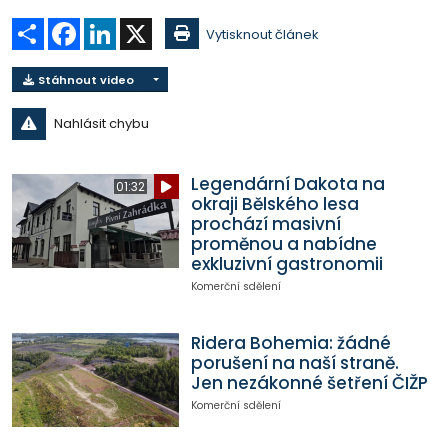
Sdílet
Facebook
LinkedIn
X
Vytisknout článek
Stáhnout video
Nahlásit chybu
Legendární Dakota na
01:32
okraji Bělského lesa
prochází masivní
proměnou a nabídne
exkluzivní gastronomii
Komerční sdělení
Ridera Bohemia: žádné
porušení na naší straně.
Jen nezákonné šetření ČIŽP
Komerční sdělení