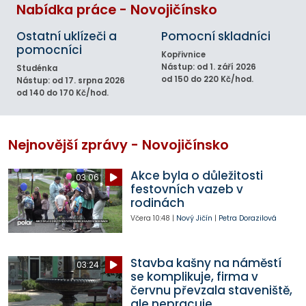
Nabídka práce - Novojičínsko
Ostatní uklízeči a
Pomocní skladníci
pomocníci
Kopřivnice
Nástup: od 1. září 2026
Studénka
od 150 do 220 Kč/hod.
Nástup: od 17. srpna 2026
od 140 do 170 Kč/hod.
Nejnovější zprávy - Novojičínsko
Akce byla o důležitosti
03:06
festovních vazeb v
rodinách
Včera
10:48
|
Nový Jičín
|
Petra Dorazilová
Stavba kašny na náměstí
03:24
se komplikuje, firma v
červnu převzala staveniště,
ale nepracuje