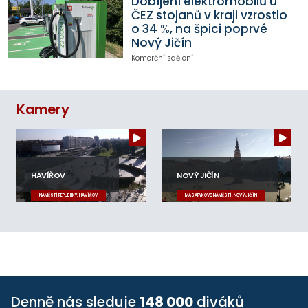
Dobíjení elektromobilů u
ČEZ stojanů v kraji vzrostlo
o 34 %, na špici poprvé
Nový Jičín
Komerční sdělení
Kamery
HAVÍŘOV
NOVÝ JIČÍN
NÁMĚSTÍ REPUBLIKY, HAVÍŘOV
MASARYKOVO NÁMĚSTÍ, NOVÝ JIČÍN
Denně nás sleduje
148 000
diváků