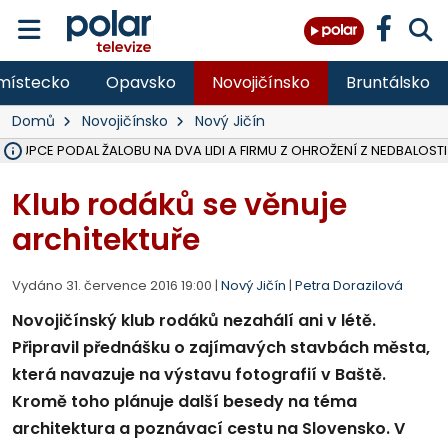
místecko
Opavsko
Novojičínsko
Bruntálsko
Domů
Novojičínsko
Nový Jičín
ÁSTUPCE PODAL ŽALOBU NA DVA LIDI A FIRMU Z OHROŽENÍ Z NEDBALOSTI
NA SLEZSKÉ HARTĚ PŘIBYLO SINIC, VODA MÁ HORŠÍ KVALITU, HYGIENI
NA BÍLOVECKÝCH NOVÝCH DVORECH SE PO 84 LETECH ROZTOČILY L
KARVINSKÉ MOŘE ZÍSKÁ NOVÉ GASTRO ZÁZEMÍ S VYHLÍDKOVOU TER
REKONSTRUKCE MATEŘSKÉ ŠKOLY V CHLEBIČOVĚ MÍŘÍ DO FINÁLE, VÍ
CYKLISTU (74) SRAZIL V BRUNTÁLU KAMION, JE V OHROŽENÍ ŽIVOTA,
POLICIE HLEDÁ PŘÍPADNÉ SVĚDKY, KTEŘÍ POMŮŽOU OBJASNIT PRŮ
MS KRAJ DOKONČIL OPRAVU SILNICE MEZI VRBNEM A HEŘMANOVICEM
SMVAK NABÍZÍ V DOBĚ SUCHA VODU OBCÍM A FIRMÁM, CISTERNY JE
F-M POKRAČUJE V INSTALACI FOTOVOLTAICKÝCH ELEKTRÁREN, REP
SENIOR AKADEMIE V OPAVĚ ZAHÁJILA DALŠÍ BĚH, REPORTÁŽ NA POL
PLANETÁRIUM V OSTRAVĚ CHYSTÁ POZOROVÁNÍ ČÁSTEČNÉHO ZATMĚ
OPRAVA ULIC V HAVÍŘOVĚ UKONČÍ NELEGÁLNÍ PARKOVÁNÍ VE VNI
V HAVÍŘOVĚ SE TĚŽCE ZRANIL MOTORKÁŘ PO SRÁŽCE S AUTEM, INF
TRAGICKÁ SRÁŽKA VLAKU S KAMIONEM V DOLNÍ LUTYNI Z LEDNA 
Klub rodáků se věnuje
architektuře
Vydáno 31. července 2016 19:00 |
Nový Jičín
|
Petra Dorazilová
Novojičínský klub rodáků nezahálí ani v létě.
Připravil přednášku o zajímavých stavbách města,
která navazuje na výstavu fotografií v Baště.
Kromě toho plánuje další besedy na téma
architektura a poznávací cestu na Slovensko. V