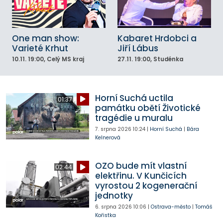
One man show:
Kabaret Hrdobci a
Varieté Krhut
Jiří Lábus
10.11.
19:00
, Celý MS kraj
27.11.
19:00
, Studénka
Horní Suchá uctila
01:37
památku obětí Životické
tragédie u muralu
7. srpna 2026
10:24
|
Horní Suchá
|
Bára
Kelnerová
OZO bude mít vlastní
02:44
elektřinu. V Kunčicích
vyrostou 2 kogenerační
jednotky
6. srpna 2026
10:06
|
Ostrava-město
|
Tomáš
Kořistka