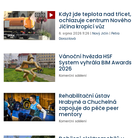
Když jde teplota nad třicet,
01:20
ochlazuje centrum Nového
Jičína kropicí vůz
6. srpna 2026
11:26
|
Nový Jičín
|
Petra
Dorazilová
Vánoční hvězda HSF
System vyhrála BIM Awards
2026
Komerční sdělení
Rehabilitační ústav
Hrabyně a Chuchelná
zapojuje do péče peer
mentory
Komerční sdělení