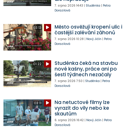
7. srpna 2026
14:43
|
Studénka
|
Petra
Dorazilová
Město osvěžují kropení ulic i
03:13
častější zalévání záhonů
7. srpna 2026
10:28
|
Nový Jičín
|
Petra
Dorazilová
Studénka čeká na stavbu
01:22
nové kašny, práce ani po
šesti týdnech nezačaly
7. srpna 2026
7:50
|
Studénka
|
Petra
Dorazilová
Na netuctové filmy lze
03:11
vyrazit do vily nebo ke
skautům
6. srpna 2026
16:42
|
Nový Jičín
|
Petra
Dorazilová