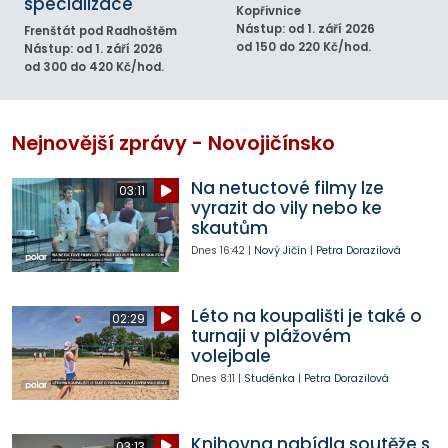
specializace
Kopřivnice
Nástup: od 1. září 2026
Frenštát pod Radhoštěm
od 150 do 220 Kč/hod.
Nástup: od 1. září 2026
od 300 do 420 Kč/hod.
Nejnovější zprávy - Novojičínsko
Na netuctové filmy lze
03:11
vyrazit do vily nebo ke
skautům
Dnes
16:42
|
Nový Jičín
|
Petra Dorazilová
Léto na koupališti je také o
02:29
turnaji v plážovém
volejbale
Dnes
8:11
|
Studénka
|
Petra Dorazilová
Knihovna nabídla soutěže s
03:13