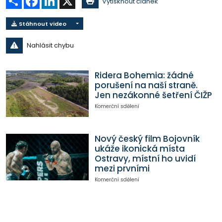
Vytisknout článek
Stáhnout video
Nahlásit chybu
Ridera Bohemia: žádné
porušení na naší straně.
Jen nezákonné šetření ČIŽP
Komerční sdělení
Nový český film Bojovník
ukáže ikonická místa
Ostravy, místní ho uvidí
mezi prvními
Komerční sdělení