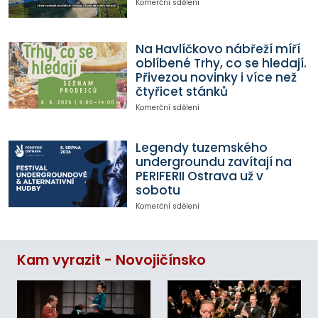
Komerční sdělení
Na Havlíčkovo nábřeží míří
oblíbené Trhy, co se hledají.
Přivezou novinky i více než
čtyřicet stánků
Komerční sdělení
Legendy tuzemského
undergroundu zavítají na
PERIFERII Ostrava už v
sobotu
Komerční sdělení
Kam vyrazit - Novojičínsko