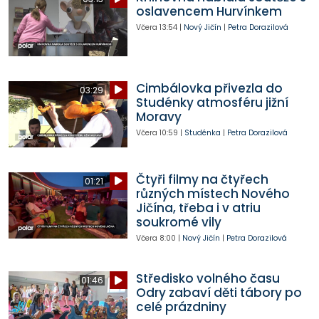
oslavencem Hurvínkem
Včera
13:54
|
Nový Jičín
|
Petra Dorazilová
Cimbálovka přivezla do
03:29
Studénky atmosféru jižní
Moravy
Včera
10:59
|
Studénka
|
Petra Dorazilová
Čtyři filmy na čtyřech
01:21
různých místech Nového
Jičína, třeba i v atriu
soukromé vily
Včera
8:00
|
Nový Jičín
|
Petra Dorazilová
Středisko volného času
01:46
Odry zabaví děti tábory po
celé prázdniny