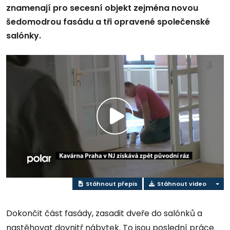
znamenají pro secesní objekt zejména novou
šedomodrou fasádu a tři opravené společenské
salónky.
Přehrát
video
Stáhnout přepis
Stáhnout video
Dokončit část fasády, zasadit dveře do salónků a
nastěhovat dovnitř nábytek. To jsou poslední práce