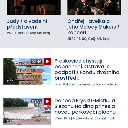
Judy / divadelní
Ondřej Havelka a
představení
jeho Melody Makers /
koncert
25.10.
19:00
, Celý MS kraj
15.12.
18:00
, Celý MS kraj
Proskovice chystají
02:46
odbahnění. Ostrava je
podpoří z Fondu životního
prostředí.
Dnes
9:14
|
Ostrava-město
|
Tomáš Kořistka
Dohoda Frýdku-Místku a
02:53
Slezanu Holding přinesla
novou parkovací plochu
Včera
16:12
|
Frýdek-Místek
|
Tomáš Tikal