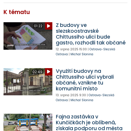
K tématu
Z budovy ve
01:22
slezskoostravské
Chittussiho ulici bude
gastro, rozhodli tak občané
12. srpna 2025
15:00
|
Ostrava-Slezská
Ostrava
|
Michal Slonina
Využití budovy na
02:49
Chittussiho ulici vybrali
občané, vznikne tu
komunitní místo
13. srpna 2025
9:30
|
Ostrava-Slezská
Ostrava
|
Michal Slonina
Fajna zastávka v
Kunčičkách je oblíbená,
získala podporu od města