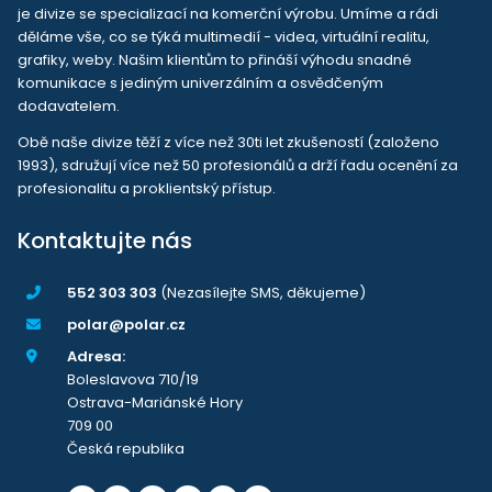
je divize se specializací na komerční výrobu. Umíme a rádi
děláme vše, co se týká multimedií - videa, virtuální realitu,
grafiky, weby. Našim klientům to přináší výhodu snadné
komunikace s jediným univerzálním a osvědčeným
dodavatelem.
Obě naše divize těží z více než 30ti let zkušeností (založeno
1993), sdružují více než 50 profesionálů a drží řadu ocenění za
profesionalitu a proklientský přístup.
Kontaktujte nás
552 303 303
(Nezasílejte SMS, děkujeme)
polar@polar.cz
Adresa:
Boleslavova 710/19
Ostrava-Mariánské Hory
709 00
Česká republika