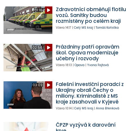
Zdravotníci obměňují flotilu
01:18
vozů. Sanitky budou
rozmístěny po celém kraji
Včera
14:17
|
Celý MS kraj
|
Tomáš Kořistka
Prázdniny patří opravám
02:56
škol. Opava modernizuje
učebny i rozvody
Včera
18:13
|
Opava
|
Yvona Fajtová
Falešní investiční poradci z
03:02
Ukrajiny obrali Čechy o
miliony. Kriminalisté z MS
kraje zasahovali v Kyjevě
Včera
10:14
|
Celý MS kraj
|
Anna Břenková
ČPZP vyzývá k darování
krve