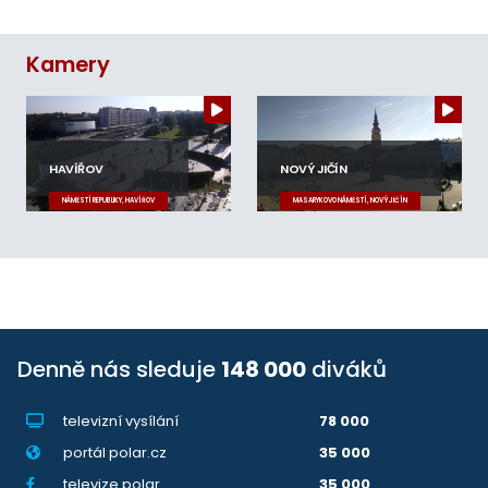
Kamery
HAVÍŘOV
NOVÝ JIČÍN
NÁMĚSTÍ REPUBLIKY, HAVÍŘOV
MASARYKOVO NÁMĚSTÍ, NOVÝ JIČÍN
Denně nás sleduje
148 000
diváků
televizní vysílání
78 000
portál polar.cz
35 000
televize.polar
35 000