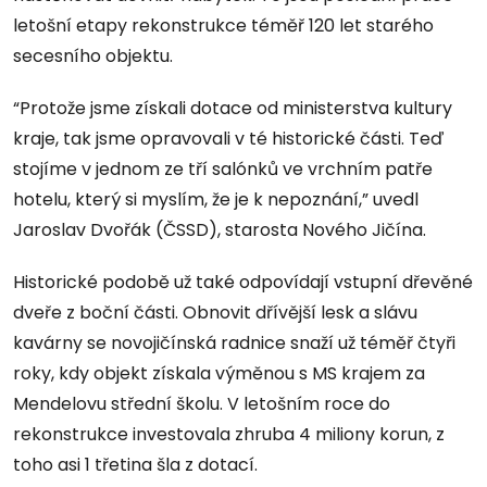
letošní etapy rekonstrukce téměř 120 let starého
secesního objektu.
“Protože jsme získali dotace od ministerstva kultury
kraje, tak jsme opravovali v té historické části. Teď
stojíme v jednom ze tří salónků ve vrchním patře
hotelu, který si myslím, že je k nepoznání,” uvedl
Jaroslav Dvořák (ČSSD), starosta Nového Jičína.
Historické podobě už také odpovídají vstupní dřevěné
dveře z boční části. Obnovit dřívější lesk a slávu
kavárny se novojičínská radnice snaží už téměř čtyři
roky, kdy objekt získala výměnou s MS krajem za
Mendelovu střední školu. V letošním roce do
rekonstrukce investovala zhruba 4 miliony korun, z
toho asi 1 třetina šla z dotací.