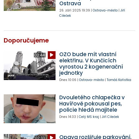
Ostrava
26. září 2025
19:39
|
Ostrava-město
|
Jiří
Cileček
Doporučujeme
OZO bude mít vlastní
02:44
elektřinu. V Kunčicích
vyrostou 2 kogenerační
jednotky
Dnes
10:06
|
Ostrava-město
|
Tomáš Kořistka
Dvouletého chlapečka v
Havířově pokousal pes,
policie hledá majitele
Dnes
14:33
|
Celý MS kraj
|
Jiří Cileček
Opava rozšiřuje parkování.
02:33