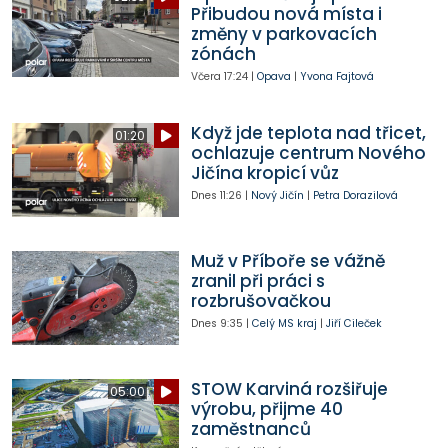
Přibudou nová místa i
změny v parkovacích
zónách
Včera
17:24
|
Opava
|
Yvona Fajtová
Když jde teplota nad třicet,
01:20
ochlazuje centrum Nového
Jičína kropicí vůz
Dnes
11:26
|
Nový Jičín
|
Petra Dorazilová
Muž v Příboře se vážně
zranil při práci s
rozbrušovačkou
Dnes
9:35
|
Celý MS kraj
|
Jiří Cileček
STOW Karviná rozšiřuje
05:00
výrobu, přijme 40
zaměstnanců