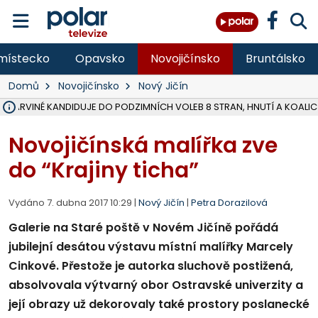
místecko
Opavsko
Novojičínsko
Bruntálsko
Domů
Novojičínsko
Nový Jičín
V KARVINÉ KANDIDUJE DO PODZIMNÍCH VOLEB 8 STRAN, HNUTÍ A KOALIC
ŠEST JEDNOTEK HASIČŮ ZASAHOVALO U POŽÁRU STRNIŠTĚ VE VĚT
HOŘELO NA DVOU HEKTARECH A ZNIČENO BYLO 35 BALÍKŮ SLÁMY, I
KARVINÁ ZNÁ BUDOUCÍ PODOBU AREÁLU LODIČKY V PARKU BOŽEN
MORAVSKOSLEZŠTÍ POLICISTÉ ODHALILI MEZINÁRODNÍ GANG PODVO
LÁKALI LIDI NA ZISKY Z KRYPTOMĚN, INFO A VIDEO NA POLAR.CZ
MINISTESTVO ŽIVOTNÍHO PROSTŘEDÍ PŘEVZALO VYŠETŘOVÁNÍ KAU
A ROZHODLO, ŽE VINÍK ZA ŠKODY PO ZAVEZENÍ TUNAMI ODPADU NE
EVROPSKÝ ŽALOBCE V OSTRAVĚ ŽALUJE 5 LIDÍ A FIRMU ZA PODVODY 
SLEZSKÁ OSTRAVA PŘIPRAVUJE PROJEKTOVOU DOKUMENTACI PRO 
FRÝDEK-MÍSTEK DOKONČIL STAVBU VOLNOČASOVÉHO AREÁLU NA RIVI
HNUTÍ ANO V HAVÍŘOVĚ NEZAŘADÍ HEJTMANA JOSEFA BĚLICU NA V
VĚRA PALKOVSKÁ UŽ NEBUDE KANDIDOVAT NA PRIMÁTORKU TŘINCE,
FOTBALISTA LAURI LAINE SE VRACÍ Z BANÍKU OSTRAVA NA PŮL ROK
F-M DOKONČIL PRVNÍ STUPEŇ PROJEKTOVÉ DOKUMENTACE DO
Novojičínská malířka zve
do “Krajiny ticha”
Vydáno 7. dubna 2017 10:29 |
Nový Jičín
|
Petra Dorazilová
Galerie na Staré poště v Novém Jičíně pořádá
jubilejní desátou výstavu místní malířky Marcely
Cinkové. Přestože je autorka sluchově postižená,
absolvovala výtvarný obor Ostravské univerzity a
její obrazy už dekorovaly také prostory poslanecké