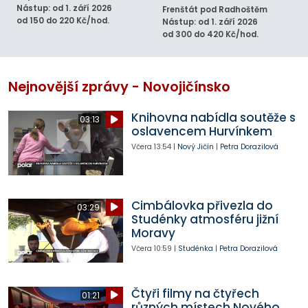
Nástup: od 1. září 2026
Frenštát pod Radhoštěm
od 150 do 220 Kč/hod.
Nástup: od 1. září 2026
od 300 do 420 Kč/hod.
Nejnovější zprávy - Novojičínsko
Knihovna nabídla soutěže s
03:13
oslavencem Hurvínkem
Včera
13:54
|
Nový Jičín
|
Petra Dorazilová
Cimbálovka přivezla do
03:29
Studénky atmosféru jižní
Moravy
Včera
10:59
|
Studénka
|
Petra Dorazilová
Čtyři filmy na čtyřech
01:21
různých místech Nového