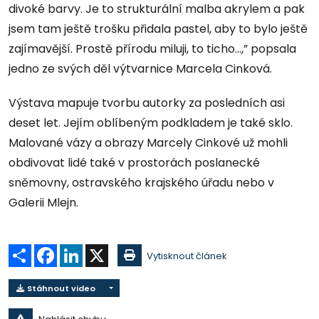
divoké barvy. Je to strukturální malba akrylem a pak
jsem tam ještě trošku přidala pastel, aby to bylo ještě
zajímavější. Prostě přírodu miluji, to ticho...,” popsala
jedno ze svých děl výtvarnice Marcela Cinková.
Výstava mapuje tvorbu autorky za posledních asi
deset let. Jejím oblíbeným podkladem je také sklo.
Malované vázy a obrazy Marcely Cinkové už mohli
obdivovat lidé také v prostorách poslanecké
sněmovny, ostravského krajského úřadu nebo v
Galerii Mlejn.
Sdílet
Facebook
LinkedIn
X
Vytisknout článek
Stáhnout video