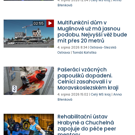
4. srpna 2026
12:04
|
Celý MS kraj
|
Anna
Břenková
Multifunkční dům v
02:55
Muglinově už má jasnou
podobu. Nejvyšší věž bude
mít přes 20 metrů
4. srpna 2026
8:34
|
Ostrava-Slezská
Ostrava
|
Tomáš Kořistka
Pašeráci vzácných
papoušků dopadeni.
Celníci zasahovali i v
Moravskoslezském kraji
4. srpna 2026
15:02
|
Celý MS kraj
|
Anna
Břenková
Rehabilitační ústav
Hrabyně a Chuchelná
zapojuje do péče peer
mentory