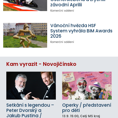
závodní Aprilii
Komerční sdělení
Vánoční hvězda HSF
System vyhrála BIM Awards
2026
Komerční sdělení
Kam vyrazit - Novojičínsko
Setkání s legendou –
Operky / představení
Peter Dvorský a
pro děti
Jakub Pustina /
13.9.
15:00
, Celý MS kraj