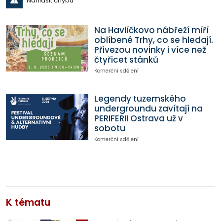
Nahlásit chybu
Na Havlíčkovo nábřeží míří
oblíbené Trhy, co se hledají.
Přivezou novinky i více než
čtyřicet stánků
Komerční sdělení
Legendy tuzemského
undergroundu zavítají na
PERIFERII Ostrava už v
sobotu
Komerční sdělení
K tématu