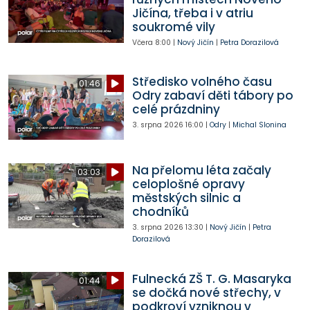
Jičína, třeba i v atriu
soukromé vily
Včera
8:00
|
Nový Jičín
|
Petra Dorazilová
Středisko volného času
01:46
Odry zabaví děti tábory po
celé prázdniny
3. srpna 2026
16:00
|
Odry
|
Michal Slonina
Na přelomu léta začaly
03:03
celoplošné opravy
městských silnic a
chodníků
3. srpna 2026
13:30
|
Nový Jičín
|
Petra
Dorazilová
Fulnecká ZŠ T. G. Masaryka
01:44
se dočká nové střechy, v
podkroví vzniknou v