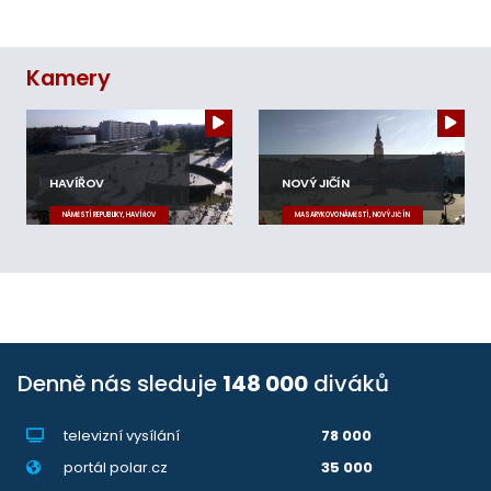
Kamery
HAVÍŘOV
NOVÝ JIČÍN
NÁMĚSTÍ REPUBLIKY, HAVÍŘOV
MASARYKOVO NÁMĚSTÍ, NOVÝ JIČÍN
Denně nás sleduje
148 000
diváků
televizní vysílání
78 000
portál polar.cz
35 000