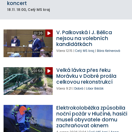
koncert
18.11.
18:00
, Celý MS kraj
V. Palkovská i J. Bělica
01:26
nejsou na volebních
kandidátkách
Včera
12:15
|
Celý MS kraj
|
Bára Kelnerová
Velká lávka přes řeku
01:56
Morávku v Dobré prošla
celkovou rekonstrukcí
Včera
9:21
|
Dobrá
|
Libor Běčák
Elektrokoloběžka způsobila
noční požár v Hlučíně, hasiči
museli obyvatele domu
zachraňovat oknem