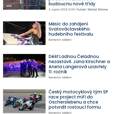
budoucnu nové třídy
3. srpna 2026
12:00
|
Fulnek
|
Michal Slonina
Měsíc do zahájení
Svatováclavského
hudebního festivalu
Komerční sdělení
Déšť Ladnou Čeladnou
nezastavil. Jana Kirschner a
Aneta Langerová uzavřely
11. ročník
Komerční sdělení
Český motocyklový tým SP
race project míří do
Oscherslebenu a chce
potvrdit rostoucí formu
Komerční sdělení