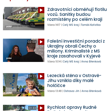
Zdravotníci obměňují flotilu
01:18
vozů. Sanitky budou
rozmístěny po celém kraji
Včera
14:17
|
Celý MS kraj
|
Tomáš Kořistka
Falešní investiční poradci z
03:02
Ukrajiny obrali Čechy o
miliony. Kriminalisté z MS
kraje zasahovali v Kyjevě
Včera
10:14
|
Celý MS kraj
|
Anna Břenková
Lezecká stěna v Ostravě-
01:22
Jihu vznikla díky malé
holčičce
Včera
13:48
|
Ostrava-Jih
|
Anna Břenková
Rychlost opravy Rudné
01:33