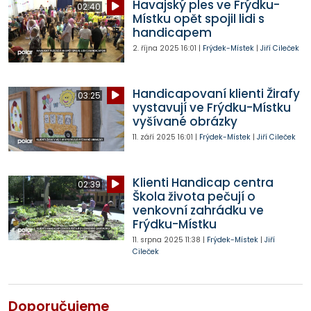
Havajský ples ve Frýdku-
02:40
Místku opět spojil lidi s
handicapem
2. října 2025
16:01
|
Frýdek-Místek
|
Jiří Cileček
Handicapovaní klienti Žirafy
03:25
vystavují ve Frýdku-Místku
vyšívané obrázky
11. září 2025
16:01
|
Frýdek-Místek
|
Jiří Cileček
Klienti Handicap centra
02:39
Škola života pečují o
venkovní zahrádku ve
Frýdku-Místku
11. srpna 2025
11:38
|
Frýdek-Místek
|
Jiří
Cileček
Doporučujeme