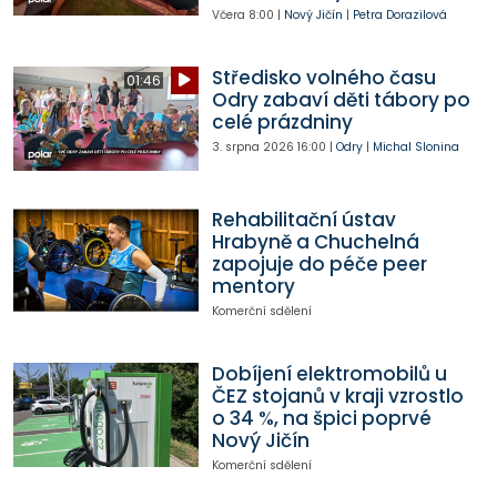
Včera
8:00
|
Nový Jičín
|
Petra Dorazilová
Středisko volného času
01:46
Odry zabaví děti tábory po
celé prázdniny
3. srpna 2026
16:00
|
Odry
|
Michal Slonina
Rehabilitační ústav
Hrabyně a Chuchelná
zapojuje do péče peer
mentory
Komerční sdělení
Dobíjení elektromobilů u
ČEZ stojanů v kraji vzrostlo
o 34 %, na špici poprvé
Nový Jičín
Komerční sdělení