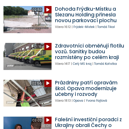
Dohoda Frýdku-Místku a
02:53
Slezanu Holding přinesla
novou parkovací plochu
Včera
16:12
|
Frýdek-Místek
|
Tomáš Tikal
Zdravotníci obměňují flotilu
01:18
vozů. Sanitky budou
rozmístěny po celém kraji
Včera
14:17
|
Celý MS kraj
|
Tomáš Kořistka
Prázdniny patří opravám
02:56
škol. Opava modernizuje
učebny i rozvody
Včera
18:13
|
Opava
|
Yvona Fajtová
Falešní investiční poradci z
03:02
Ukrajiny obrali Čechy o