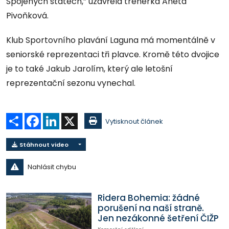
Spojených státech,” uzavřela trenérka Aneta
Pivoňková.
Klub Sportovního plavání Laguna má momentálně v
seniorské reprezentaci tři plavce. Kromě této dvojice
je to také Jakub Jarolím, který ale letošní
reprezentační sezonu vynechal.
Sdílet
Facebook
LinkedIn
X
Vytisknout článek
Stáhnout video
Nahlásit chybu
Ridera Bohemia: žádné
porušení na naší straně.
Jen nezákonné šetření ČIŽP