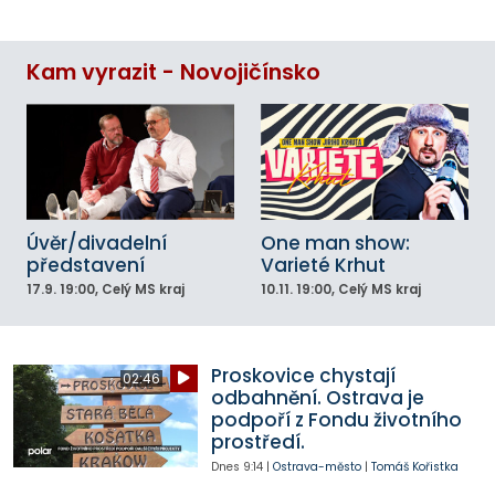
Kam vyrazit - Novojičínsko
Úvěr/divadelní
One man show:
představení
Varieté Krhut
17.9.
19:00
, Celý MS kraj
10.11.
19:00
, Celý MS kraj
Proskovice chystají
02:46
odbahnění. Ostrava je
podpoří z Fondu životního
prostředí.
Dnes
9:14
|
Ostrava-město
|
Tomáš Kořistka