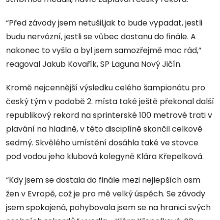
“Před závody jsem netušil,jak to bude vypadat, jestli
budu nervózní, jestli se vůbec dostanu do finále. A
nakonec to vyšlo a byl jsem samozřejmě moc rád,”
reagoval Jakub Kovařík, SP Laguna Nový Jičín.
Kromě nejcennější výsledku celého šampionátu pro
český tým v podobě 2. místa také ještě překonal další
republikový rekord na sprinterské 100 metrové trati v
plavání na hladině, v této disciplíně skončil celkově
sedmý. Skvělého umístění dosáhla také ve stovce
pod vodou jeho klubová kolegyně Klára Křepelková.
“Kdy jsem se dostala do finále mezi nejlepších osm
žen v Evropě, což je pro mě velký úspěch. Se závody
jsem spokojená, pohybovala jsem se na hranici svých