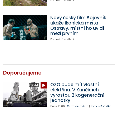
Komerční sdělení
Nový český film Bojovník
ukáže ikonická místa
Ostravy, místní ho uvidí
mezi prvními
Komerční sdělení
Doporučujeme
OZO bude mít vlastní
02:44
elektřinu. V Kunčicích
vyrostou 2 kogenerační
jednotky
Dnes
10:06
|
Ostrava-město
|
Tomáš Kořistka