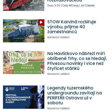
rozbrušovačkou
Dnes
9:35
|
Celý MS kraj
|
Jiří Cileček
STOW Karviná rozšiřuje
05:00
výrobu, přijme 40
zaměstnanců
Komerční sdělení
Na Havlíčkovo nábřeží míří
oblíbené Trhy, co se hledají.
Přivezou novinky i více než
čtyřicet stánků
Komerční sdělení
Legendy tuzemského
undergroundu zavítají na
PERIFERII Ostrava už v
sobotu
Komerční sdělení