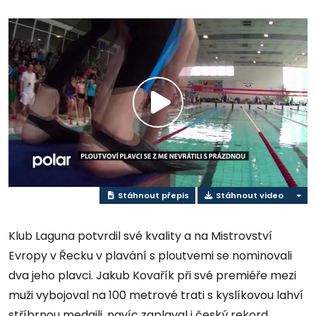
Přehrát
video
Stáhnout přepis
Stáhnout video
Klub Laguna potvrdil své kvality a na Mistrovství
Evropy v Řecku v plavání s ploutvemi se nominovali
dva jeho plavci. Jakub Kovařík při své premiéře mezi
muži vybojoval na 100 metrové trati s kyslíkovou lahví
stříbrnou medaili, navíc zaplaval i český rekord.