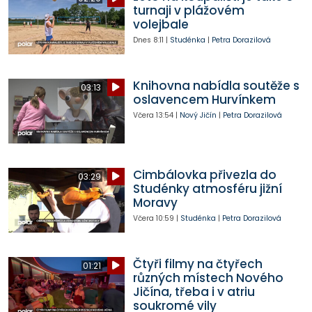
turnaji v plážovém
volejbale
Dnes
8:11
|
Studénka
|
Petra Dorazilová
Knihovna nabídla soutěže s
03:13
oslavencem Hurvínkem
Včera
13:54
|
Nový Jičín
|
Petra Dorazilová
Cimbálovka přivezla do
03:29
Studénky atmosféru jižní
Moravy
Včera
10:59
|
Studénka
|
Petra Dorazilová
Čtyři filmy na čtyřech
01:21
různých místech Nového
Jičína, třeba i v atriu
soukromé vily