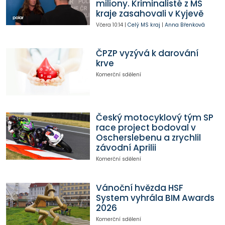
miliony. Kriminalisté z MS
kraje zasahovali v Kyjevě
Včera
10:14
|
Celý MS kraj
|
Anna Břenková
ČPZP vyzývá k darování
krve
Komerční sdělení
Český motocyklový tým SP
race project bodoval v
Oscherslebenu a zrychlil
závodní Aprilii
Komerční sdělení
Vánoční hvězda HSF
System vyhrála BIM Awards
2026
Komerční sdělení