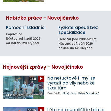
Nabídka práce - Novojičínsko
Pomocní skladníci
Fyzioterapeuti bez
specializace
Kopřivnice
Nástup: od 1. září 2026
Frenštát pod Radhoštěm
od 150 do 220 Kč/hod.
Nástup: od 1. září 2026
od 300 do 420 Kč/hod.
Nejnovější zprávy - Novojičínsko
Na netuctové filmy lze
03:11
vyrazit do vily nebo ke
skautům
Dnes
16:42
|
Nový Jičín
|
Petra Dorazilová
Léto na koupališti je také o
02:29