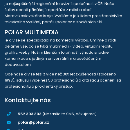
je nejúspěšnější regionální televizní společnost v ČR. Naše
štáby denně přinášejí reportáže z měst a obcí
Moravskoslezského kraje. Vysíláme je k lidem prostřednictvím
televizního vysílání, portálu polar.cz a sociálních sítí.
POLAR MULTIMEDIA
je divize se specializací na komerční výrobu. Umíme a rádi
děláme vše, co se týká multimedií - videa, virtuální realitu,
grafiky, weby. Našim klientům to přináší výhodu snadné
komunikace s jediným univerzálním a osvědčeným
dodavatelem.
Obě naše divize těží z více než 30ti let zkušeností (založeno
1993), sdružují více než 50 profesionálů a drží řadu ocenění za
profesionalitu a proklientský přístup.
Kontaktujte nás
552 303 303
(Nezasílejte SMS, děkujeme)
polar@polar.cz