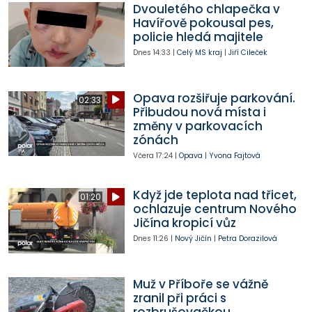
Dvouletého chlapečka v
Havířově pokousal pes,
policie hledá majitele
Dnes
14:33
|
Celý MS kraj
|
Jiří Cileček
Opava rozšiřuje parkování.
02:33
Přibudou nová místa i
změny v parkovacích
zónách
Včera
17:24
|
Opava
|
Yvona Fajtová
Když jde teplota nad třicet,
01:20
ochlazuje centrum Nového
Jičína kropicí vůz
Dnes
11:26
|
Nový Jičín
|
Petra Dorazilová
Muž v Příboře se vážně
zranil při práci s