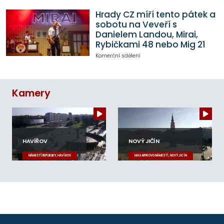
Hrady CZ míří tento pátek a
sobotu na Veveří s
Danielem Landou, Mirai,
Rybičkami 48 nebo Mig 21
Komerční sdělení
Kamery
HAVÍŘOV
NOVÝ JIČÍN
NÁMĚSTÍ REPUBLIKY, HAVÍŘOV
MASARYKOVO NÁMĚSTÍ, NOVÝ JIČÍN