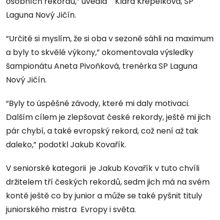
osobních rekordů,” uvedla Klára Křepelková, SP
Laguna Nový Jičín.
“Určitě si myslím, že si oba v sezoně sáhli na maximum
a byly to skvělé výkony,” okomentovala výsledky
šampionátu Aneta Pivoňková, trenérka SP Laguna
Nový Jičín.
“Byly to úspěšné závody, které mi daly motivaci.
Dalším cílem je zlepšovat české rekordy, ještě mi jich
pár chybí, a také evropský rekord, což není až tak
daleko,” podotkl Jakub Kovařík.
V seniorské kategorii je Jakub Kovařík v tuto chvíli
držitelem tří českých rekordů, sedm jich má na svém
kontě ještě co by junior a může se také pyšnit tituly
juniorského mistra Evropy i světa.