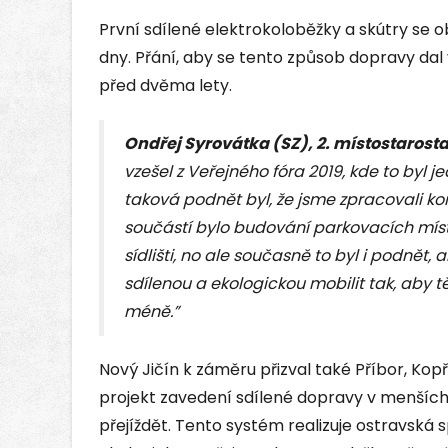
První sdílené elektrokoloběžky a skútry se ob
dny. Přání, aby se tento způsob dopravy dal v
před dvěma lety.
Ondřej Syrovátka (SZ), 2. místostarost
vzešel z Veřejného fóra 2019, kde to byl 
taková podnět byl, že jsme zpracovali kon
součástí bylo budování parkovacích míst
sídlišti, no ale současně to byl i podnět
sdílenou a ekologickou mobilit tak, aby 
méně.”
Nový Jičín k záměru přizval také Příbor, Kopřiv
projekt zavedení sdílené dopravy v menšíc
přejíždět. Tento systém realizuje ostravská s