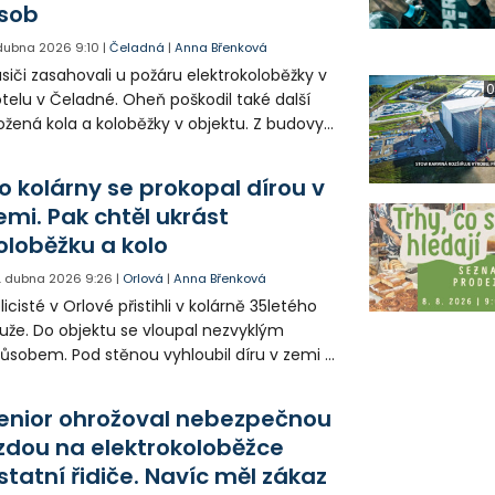
sob
 dubna 2026
9:10
|
Čeladná
|
Anna Břenková
siči zasahovali u požáru elektrokoloběžky v
0
telu v Čeladné. Oheň poškodil také další
ožená kola a koloběžky v objektu. Z budovy
selo být ještě před příjezdem jednotek
akuováno 15 lidí.
o kolárny se prokopal dírou v
emi. Pak chtěl ukrást
oloběžku a kolo
. dubna 2026
9:26
|
Orlová
|
Anna Břenková
licisté v Orlové přistihli v kolárně 35letého
že. Do objektu se vloupal nezvyklým
ůsobem. Pod stěnou vyhloubil díru v zemi a
zebral dlažbu. Tvrdil, že si tam chtěl jen
hnout. Nakonec se ale přiznal, že se
enior ohrožoval nebezpečnou
koušel ukrást elektrokoloběžku. Za krádež
ízdou na elektrokoloběžce
 nyní hrozí až dva roky vězení.
statní řidiče. Navíc měl zákaz