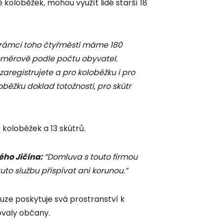
 koloběžek, mohou využít lidé starší 18
 rámci toho čtyřměstí máme 180
 poměrově podle počtu obyvatel.
 zaregistrujete a pro koloběžku i pro
běžku doklad totožnosti, pro skútr
koloběžek a 13 skútrů.
ého Jičína:
“Domluva s touto firmou
uto službu přispívat ani korunou.”
ouze poskytuje svá prostranství k
ovaly občany.