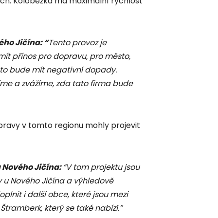
ích. Koloběžka má maximální rychlost
ho Jičína: “
Tento provoz je
mít přínos pro dopravu, pro město,
 to bude mít negativní dopady.
me a zvážíme, zda tato firma bude
pravy v tomto regionu mohly projevit
a Nového Jičína:
“V tom projektu jsou
v u Nového Jičína a výhledově
plnit i další obce, které jsou mezi
 Štramberk, který se také nabízí.”