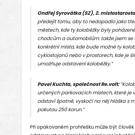
Ondřej Syrovátka (SZ), 2. místostarost
předejít tomu, aby to nedopadlo jako tře
městech, kde ty koloběžky byly poházené
chodcům a automobilům. takže jsem se s
konkrétní místa, kde bude možné ty kolob
cyklostojanů nebo v prostorech, kde je ši
umožňuje odstavení koloběžky.”
Pavel Kuchta, společnost Re.volt:
“Kolob
určených parkovacích místech, které je vi
odstaví špatně, vyskočí na něj hláška s 
pokutou 250 korun.”
Při opakovaném prohřešku může být člověk 