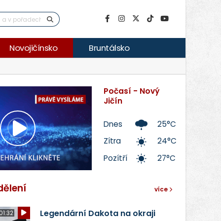
Novojičínsko
Bruntálsko
Počasí - Nový
Jičín
Dnes
25°C
Přehrát
Zítra
24°C
Pozítří
27°C
video
dělení
více
Legendární Dakota na okraji
01:32