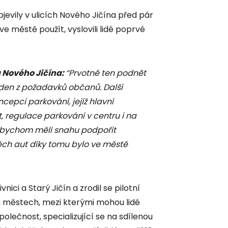
jevily v ulicích Nového Jičína před pár
e městě použít, vyslovili lidé poprvé
a Nového Jičína:
“Prvotně ten podnět
jeden z požadavků občanů. Další
cepci parkování, jejíž hlavní
, regulace parkování v centru i na
, abychom měli snahu podpořit
těch aut díky tomu bylo ve městě
nici a Starý Jičín a zrodil se pilotní
h městech, mezi kterými mohou lidé
polečnost, specializující se na sdílenou