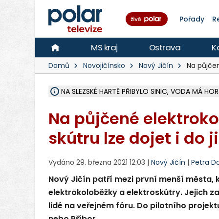
Pořady
R
MS kraj
Ostrava
K
Domů
Novojičínsko
Nový Jičín
Na půjčen
NA SLEZSKÉ HARTĚ PŘIBYLO SINIC, VODA MÁ HORŠ
ÚOHS DAL ZÁTORU POKUTU 100 000 ZA CHYBY 
AREÁL LODIČEK V KARVINÉ SE PŘIPRAVUJE NA VE
KARVINÁ ZNÁ BUDOUCÍ PODOBU AREÁLU LODIČ
CYKLISTU (74) SRAZIL V BRUNTÁLU KAMION, JE 
POLICIE HLEDÁ PŘÍPADNÉ SVĚDKY, KTEŘÍ POMŮ
RADNÍ OSTRAVY A POSLANKYNĚ A. HOFFMANNOV
NA POSTUP MINISTERSTVA ŽIVOTNÍHO PROSTŘED
MUŽ V PŘÍBOŘE SE VÁŽNĚ ZRANIL PŘI PRÁCI S 
SLEZSKÁ OSTRAVA PŘIPRAVUJE PROJEKTOVOU D
PODEZŘELÝ BALÍČEK ZASTAVIL PROVOZ NA NÁDRA
CHLAPEČKA (2) V HAVÍŘOVĚ POKOUSAL PES, POLI
MS KRAJ VYBUDUJE ZA 40 MILIONŮ V JABLUNKOVĚ
FOTBALISTA LAURI LAINE SE VRACÍ Z BANÍKU OS
F-M DOKONČIL VOLNOČASOVÝ AREÁL RIVKA PA
Na půjčené elektrok
skútru lze dojet i do 
Vydáno 29. března 2021 12:03 |
Nový Jičín
|
Petra Do
Nový Jičín patří mezi první menší města, k
elektrokoloběžky a elektroskútry. Jejich z
lidé na veřejném fóru. Do pilotního projekt
nebo Příbor.