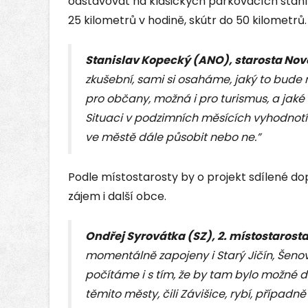
odstavovat na klasických parkovacích stán
25 kilometrů v hodině, skútr do 50 kilometrů.
Stanislav Kopecký (ANO), starosta Nové
zkušební, sami si osaháme, jaký to bude 
pro občany, možná i pro turismus, a jaké
Situaci v podzimních měsících vyhodnotí
ve městě dále působit nebo ne.”
Podle místostarosty by o projekt sdílené do
zájem i další obce.
Ondřej Syrovátka (SZ), 2. místostarost
momentálně zapojeny i Starý Jičín, Šeno
počítáme i s tím, že by tam bylo možné do
těmito městy, čili Závišice, rybí, případně