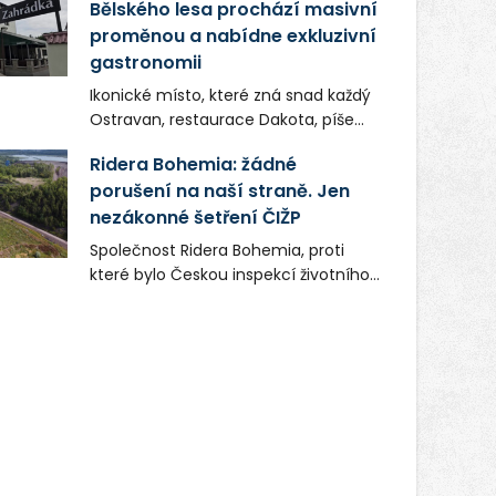
Bělského lesa prochází masivní
proměnou a nabídne exkluzivní
gastronomii
Ikonické místo, které zná snad každý
Ostravan, restaurace Dakota, píše
novou kapitolu. Silná mateřská
Ridera Bohemia: žádné
společnost Dang Investment Group
porušení na naší straně. Jen
s.r.o. investuje do projektu přes 50
nezákonné šetření ČIŽP
milionů korun. Cílem je přinést
Ostravě dva špičkové gastronomické
Společnost Ridera Bohemia, proti
koncepty, které v regionu dosud
které bylo Českou inspekcí životního
chyběly, luxusní středomořskou
prostředí (ČIŽP) čtyři roky vedeno
kuchyni a autentickou asijskou
vykonstruované řízení, při realizaci
gastronomii.
OVS na heřmanické haldě
postupovala v souladu se zákonem a
zadáním státního podniku DIAMO a v
této souvislosti nelze hovořit o
žádném odpadu. Ridera od počátku
označovala řízení ČIŽP za nezákonné
a domáhala se práva na spravedlivý