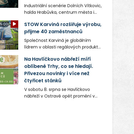
Industriální scenérie Dolních Vítkovic,
halda Hrabůvka, centrum města i
další ikonická místa Ostravy se objeví
STOW Karviná rozšiřuje výrobu,
5:00
v novém filmu Bojovník, který vstoupí
přijme 40 zaměstnanců
do kin už 13. srpna. Režiséři Vojtěch
Frič a Tomáš Dianiška si
Společnost Karviná je globálním
moravskoslezskou metropoli
lídrem v oblasti regálových produktů
nevybrali náhodou – její syrová
a systémů, stabilním
atmosféra se stala přirozenou
Na Havlíčkovo nábřeží míří
zaměstnavatelem na Karvinsku a
součástí příběhu bývalého
oblíbené Trhy, co se hledají.
firmou s obrovským potenciálem.
boxerského šampiona Hoffa (Milan
Přivezou novinky i více než
Ondrík), jenž se po letech vrací do
čtyřicet stánků
světa vrcholových zápasů, tentokrát
V sobotu 8. srpna se Havlíčkovo
v MMA.
nábřeží v Ostravě opět promění v
místo plné vůní, chutí a poctivých
lokálních výrobků. Trhy, co se hledají
tentokrát nabídnou více než čtyřicet
pečlivě vybraných stánků s kvalitní
gastronomií, farmářskými produkty,