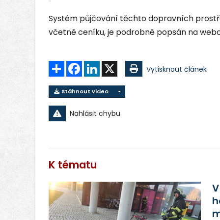
Systém půjčování těchto dopravních prostř
včetně ceníku, je podrobně popsán na webo
Sdílet
Facebook
LinkedIn
X
Vytisknout článek
Stáhnout video
Nahlásit chybu
K tématu
V
h
m