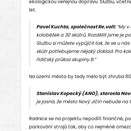
ekologickou veřejnou dopravu. Službu, včetně
let.
Pavel Kuchta, společnost Re.volt:
“My v
koloběžek a 30 skútrů. Rozdělili jsme je
Službu si můžete vypůjčit tak, že se u nás
skútr potřebujeme nějaký doklad. Pro kolo
řidičský průkaz skupiny B.”
Na území města by tedy mělo být zhruba 80 
Stanislav Kopecký (ANO), starosta Nov
je jasná, že město Nový Jičín nebude na t
Radnice se na projektu nepodílí finančně, p
parkování strojů tak, aby co nejméně omez