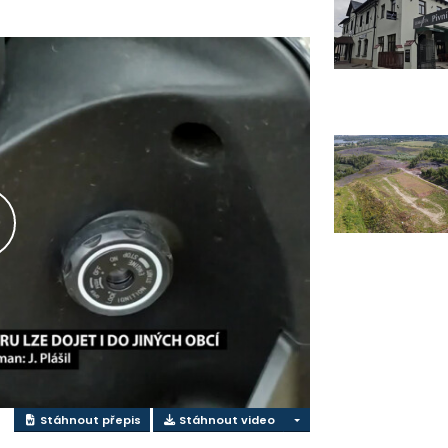
řehrát
ideo
Stáhnout přepis
Stáhnout video