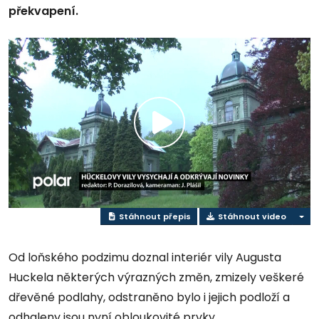
překvapení.
Přehrát
video
Stáhnout přepis
Stáhnout video
Od loňského podzimu doznal interiér vily Augusta
Huckela některých výrazných změn, zmizely veškeré
dřevěné podlahy, odstraněno bylo i jejich podloží a
odhaleny jsou nyní obloukovité prvky.