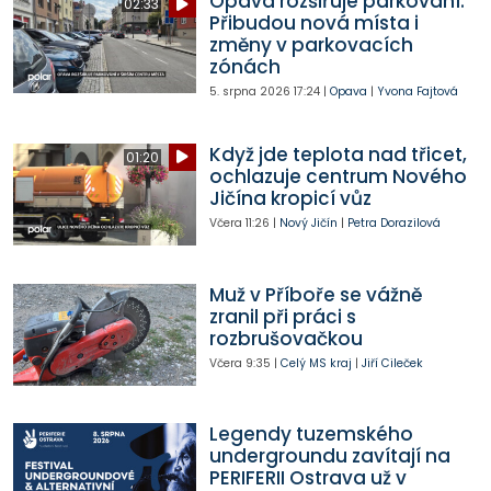
Opava rozšiřuje parkování.
02:33
Přibudou nová místa i
změny v parkovacích
zónách
5. srpna 2026
17:24
|
Opava
|
Yvona Fajtová
Když jde teplota nad třicet,
01:20
ochlazuje centrum Nového
Jičína kropicí vůz
Včera
11:26
|
Nový Jičín
|
Petra Dorazilová
Muž v Příboře se vážně
zranil při práci s
rozbrušovačkou
Včera
9:35
|
Celý MS kraj
|
Jiří Cileček
Legendy tuzemského
undergroundu zavítají na
PERIFERII Ostrava už v