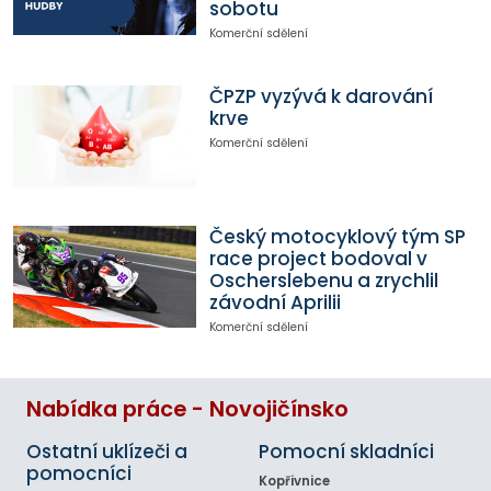
sobotu
Komerční sdělení
ČPZP vyzývá k darování
krve
Komerční sdělení
Český motocyklový tým SP
race project bodoval v
Oscherslebenu a zrychlil
závodní Aprilii
Komerční sdělení
Nabídka práce - Novojičínsko
Ostatní uklízeči a
Pomocní skladníci
pomocníci
Kopřivnice