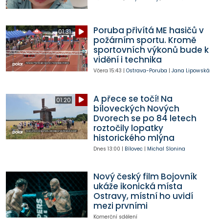
Poruba přivítá ME hasičů v
01:31
požárním sportu. Kromě
sportovních výkonů bude k
vidění i technika
Včera
15:43
|
Ostrava-Poruba
|
Jana Lipowská
A přece se točí! Na
01:20
bíloveckých Nových
Dvorech se po 84 letech
roztočily lopatky
historického mlýna
Dnes
13:00
|
Bílovec
|
Michal Slonina
Nový český film Bojovník
ukáže ikonická místa
Ostravy, místní ho uvidí
mezi prvními
Komerční sdělení