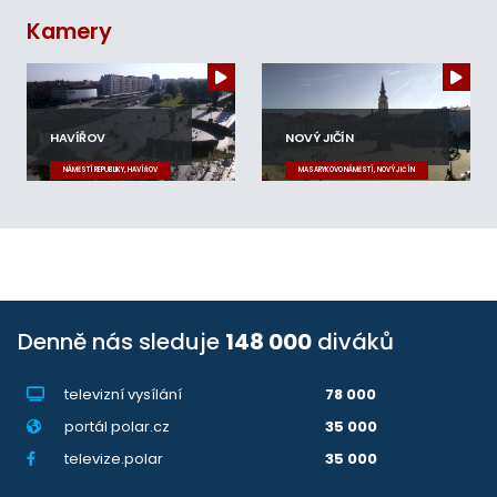
Kamery
HAVÍŘOV
NOVÝ JIČÍN
NÁMĚSTÍ REPUBLIKY, HAVÍŘOV
MASARYKOVO NÁMĚSTÍ, NOVÝ JIČÍN
Denně nás sleduje
148 000
diváků
televizní vysílání
78 000
portál polar.cz
35 000
televize.polar
35 000