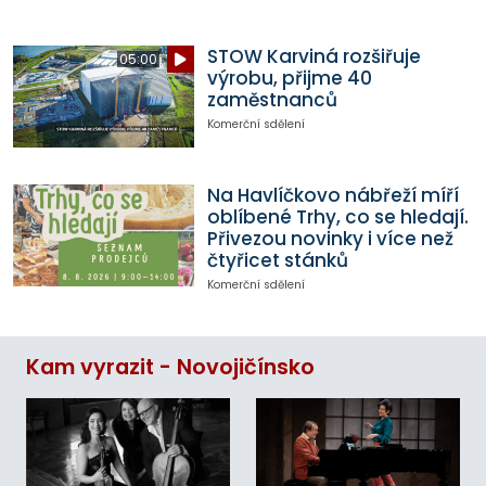
STOW Karviná rozšiřuje
05:00
výrobu, přijme 40
zaměstnanců
Komerční sdělení
Na Havlíčkovo nábřeží míří
oblíbené Trhy, co se hledají.
Přivezou novinky i více než
čtyřicet stánků
Komerční sdělení
Kam vyrazit - Novojičínsko