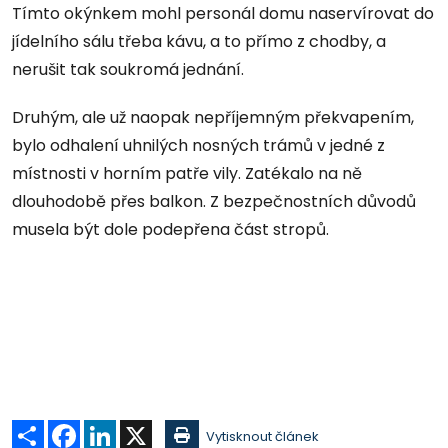
Tímto okýnkem mohl personál domu naservírovat do
jídelního sálu třeba kávu, a to přímo z chodby, a
nerušit tak soukromá jednání.
Druhým, ale už naopak nepříjemným překvapením,
bylo odhalení uhnilých nosných trámů v jedné z
místnosti v horním patře vily. Zatékalo na ně
dlouhodobě přes balkon. Z bezpečnostních důvodů
musela být dole podepřena část stropů.
Sdílet
Facebook
LinkedIn
X
Vytisknout článek