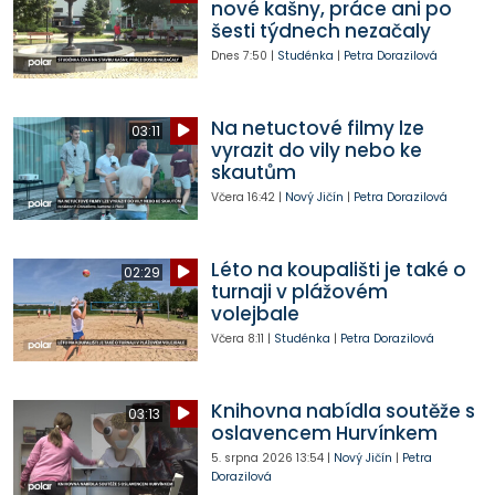
nové kašny, práce ani po
šesti týdnech nezačaly
Dnes
7:50
|
Studénka
|
Petra Dorazilová
Na netuctové filmy lze
03:11
vyrazit do vily nebo ke
skautům
Včera
16:42
|
Nový Jičín
|
Petra Dorazilová
Léto na koupališti je také o
02:29
turnaji v plážovém
volejbale
Včera
8:11
|
Studénka
|
Petra Dorazilová
Knihovna nabídla soutěže s
03:13
oslavencem Hurvínkem
5. srpna 2026
13:54
|
Nový Jičín
|
Petra
Dorazilová