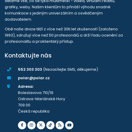
děláme vše, co se týká multimedií - videa, virtuální realitu,
grafiky, weby. Našim klientům to přináší výhodu snadné
komunikace s jediným univerzálním a osvědčeným
dodavatelem.
Obě naše divize těží z více než 30ti let zkušeností (založeno
1993), sdružují více než 50 profesionálů a drží řadu ocenění za
profesionalitu a proklientský přístup.
Kontaktujte nás
552 303 303
(Nezasílejte SMS, děkujeme)
polar@polar.cz
Adresa:
Boleslavova 710/19
Ostrava-Mariánské Hory
709 00
Česká republika