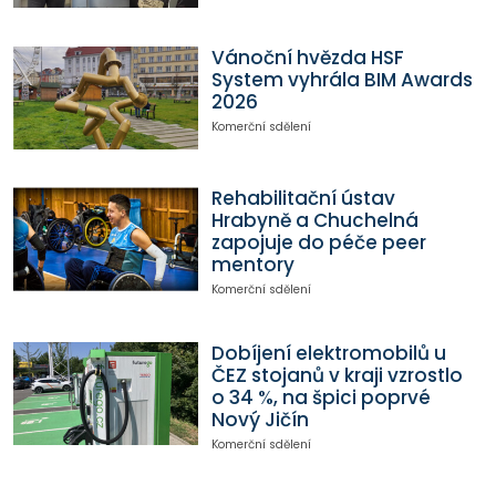
Vánoční hvězda HSF
System vyhrála BIM Awards
2026
Komerční sdělení
Rehabilitační ústav
Hrabyně a Chuchelná
zapojuje do péče peer
mentory
Komerční sdělení
Dobíjení elektromobilů u
ČEZ stojanů v kraji vzrostlo
o 34 %, na špici poprvé
Nový Jičín
Komerční sdělení