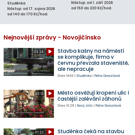
Nástup: od 1. září 2026
Studénka
od 150 do 220 Kč/hod.
Nástup: od 17. srpna 2026
od 140 do 170 Kč/hod.
Nejnovější zprávy - Novojičínsko
Stavba kašny na náměstí
03:24
se komplikuje, firma v
červnu převzala staveniště,
ale nepracuje
Dnes
14:43
|
Studénka
|
Petra Dorazilová
Město osvěžují kropení ulic i
03:13
častější zalévání záhonů
Dnes
10:28
|
Nový Jičín
|
Petra Dorazilová
Studénka čeká na stavbu
01:22