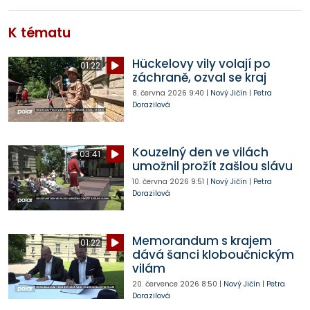
K tématu
Hückelovy vily volají po
01:22
záchraně, ozval se kraj
8. června 2026
9:40
|
Nový Jičín
|
Petra
Dorazilová
Kouzelný den ve vilách
03:41
umožnil prožít zašlou slávu
10. června 2026
9:51
|
Nový Jičín
|
Petra
Dorazilová
Memorandum s krajem
01:22
dává šanci kloboučnickým
vilám
20. července 2026
8:50
|
Nový Jičín
|
Petra
Dorazilová