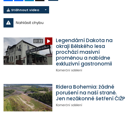
Stáhnout video
Nahlásit chybu
Legendární Dakota na
01:32
okraji Bělského lesa
prochází masivní
proměnou a nabídne
exkluzivní gastronomii
Komerční sdělení
Ridera Bohemia: žádné
porušení na naší straně.
Jen nezákonné šetření ČIŽP
Komerční sdělení