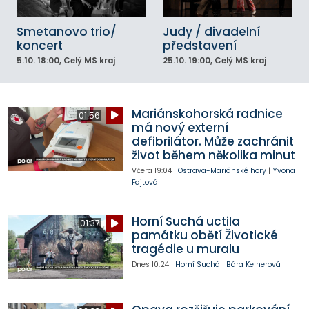
Smetanovo trio/
Judy / divadelní
koncert
představení
5.10.
18:00
, Celý MS kraj
25.10.
19:00
, Celý MS kraj
Mariánskohorská radnice
01:56
má nový externí
defibrilátor. Může zachránit
život během několika minut
Včera
19:04
|
Ostrava-Mariánské hory
|
Yvona
Fajtová
Horní Suchá uctila
01:37
památku obětí Životické
tragédie u muralu
Dnes
10:24
|
Horní Suchá
|
Bára Kelnerová