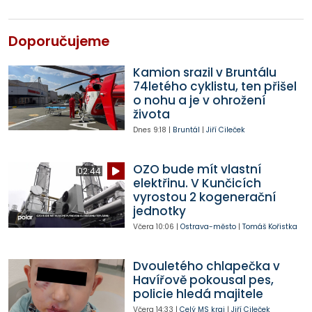
Doporučujeme
Kamion srazil v Bruntálu
74letého cyklistu, ten přišel
o nohu a je v ohrožení
života
Dnes
9:18
|
Bruntál
|
Jiří Cileček
OZO bude mít vlastní
02:44
elektřinu. V Kunčicích
vyrostou 2 kogenerační
jednotky
Včera
10:06
|
Ostrava-město
|
Tomáš Kořistka
Dvouletého chlapečka v
Havířově pokousal pes,
policie hledá majitele
Včera
14:33
|
Celý MS kraj
|
Jiří Cileček