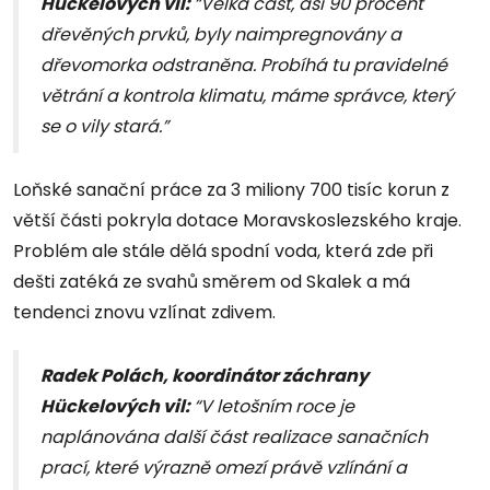
Hückelových vil:
“Velká část, asi 90 procent
dřevěných prvků, byly naimpregnovány a
dřevomorka odstraněna. Probíhá tu pravidelné
větrání a kontrola klimatu, máme správce, který
se o vily stará.”
Loňské sanační práce za 3 miliony 700 tisíc korun z
větší části pokryla dotace Moravskoslezského kraje.
Problém ale stále dělá spodní voda, která zde při
dešti zatéká ze svahů směrem od Skalek a má
tendenci znovu vzlínat zdivem.
Radek Polách, koordinátor záchrany
Hückelových vil:
“V letošním roce je
naplánována další část realizace sanačních
prací, které výrazně omezí právě vzlínání a