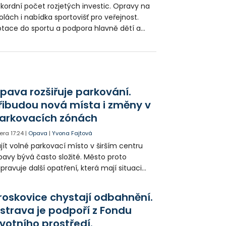
kordní počet rozjetých investic. Opravy na
olách i nabídka sportovišť pro veřejnost.
tace do sportu a podpora hlavně dětí a
ádeže v pohybu. To je řada témat, které ve
udiu přiblížil primátor Frýdku-Místku.
pava rozšiřuje parkování.
řibudou nová místa i změny v
arkovacích zónách
era
17:24
|
Opava
|
Yvona Fajtová
jít volné parkovací místo v širším centru
avy bývá často složité. Město proto
ipravuje další opatření, která mají situaci
epšit. Vznikají nová parkovací stání, mění se
ganizace dopravy a některé novinky čekají
roskovice chystají odbahnění.
ké řidiče v parkovacích zónách.
strava je podpoří z Fondu
ivotního prostředí.