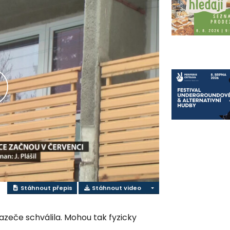
řehrát
ideo
Stáhnout přepis
Stáhnout video
zeče schválila. Mohou tak fyzicky