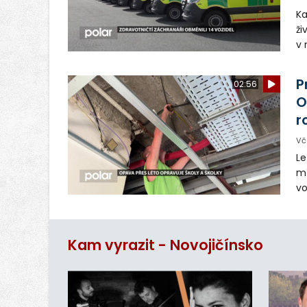
Ka
ži
v 
– 
vy
P
02:56
O
r
Vč
Le
mí
vo
Le
p
ro
Kam vyrazit - Novojičínsko