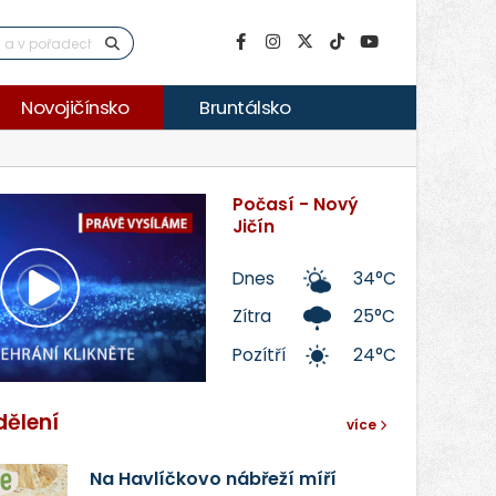
Novojičínsko
Bruntálsko
Počasí - Nový
Jičín
Dnes
34°C
Přehrát
Zítra
25°C
Pozítří
24°C
video
dělení
více
Na Havlíčkovo nábřeží míří