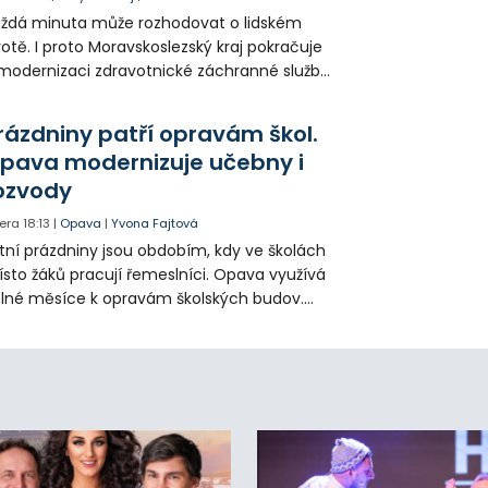
ždá minuta může rozhodovat o lidském
votě. I proto Moravskoslezský kraj pokračuje
modernizaci zdravotnické záchranné služby
do provozu nyní zamířilo 14 nových sanitek
bavených nejmodernější technikou.
rázdniny patří opravám škol.
pava modernizuje učebny i
ozvody
era
18:13
|
Opava
|
Yvona Fajtová
tní prázdniny jsou obdobím, kdy ve školách
sto žáků pracují řemeslníci. Opava využívá
lné měsíce k opravám školských budov.
tos jsou díky obnově školek po
ředloňských povodních práce méně
zsáhlé.