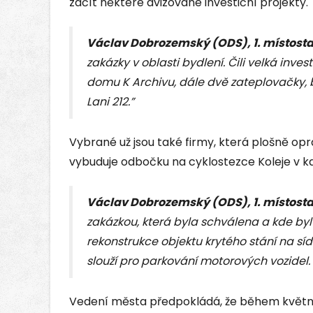
začít některé avizované investiční projekty.
Václav Dobrozemský (ODS), 1. místosta
zakázky v oblasti bydlení. Čili velká inve
domu K Archivu, dále dvě zateplovačky, 
Lani 212.”
Vybrané už jsou také firmy, která plošně op
vybuduje odbočku na cyklostezce Koleje v k
Václav Dobrozemský (ODS), 1. místosta
zakázkou, která byla schválena a kde byl
rekonstrukce objektu krytého stání na sídli
slouží pro parkování motorových vozidel.
Vedení města předpokládá, že během květ