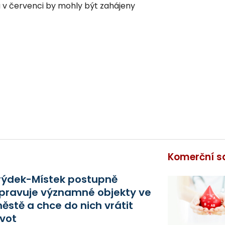
 v červenci by mohly být zahájeny
Komerční s
rýdek-Místek postupně
pravuje významné objekty ve
ěstě a chce do nich vrátit
ivot