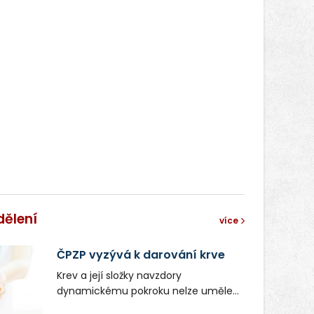
dělení
více
ČPZP vyzývá k darování krve
Krev a její složky navzdory
dynamickému pokroku nelze uměle
vyrobit. Zdravotnictví se tudíž bez