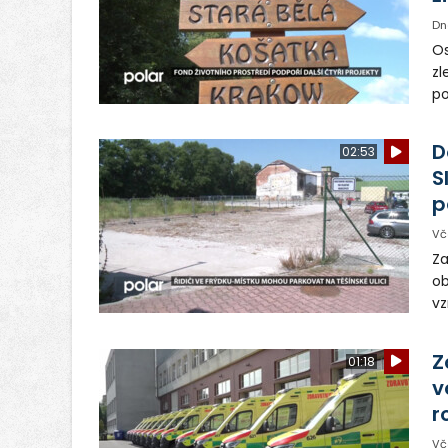
Dn
Os
zl
po
ve
dě
D
02:53
S
p
Vč
Za
ob
vz
D
sp
Z
01:18
v
r
Vč