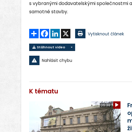
s vybranými dodavatelskými společnostmi a
samotné stavby.
Sdílet
Facebook
LinkedIn
X
Vytisknout článek
Stáhnout video
Nahlásit chybu
K tématu
F
06:38
o
m
ž