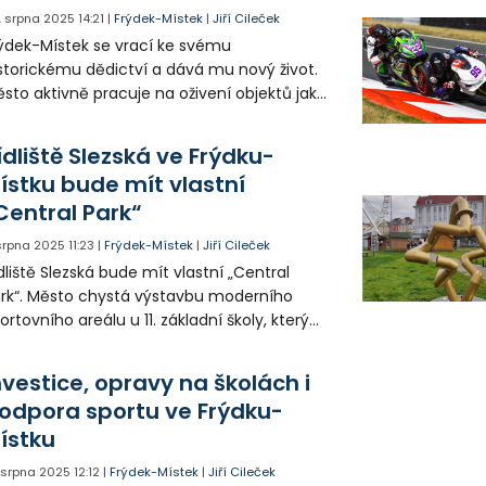
. srpna 2025
14:21
|
Frýdek-Místek
|
Jiří Cileček
ýdek-Místek se vrací ke svému
storickému dědictví a dává mu nový život.
sto aktivně pracuje na oživení objektů jako
ou Český dům, bývalá záložna a hotel
ntrum, aby zabránilo jejich chátrání.
ídliště Slezská ve Frýdku-
stský majetek má v budoucnu sloužit
ístku bude mít vlastní
vému využití.
Central Park“
 srpna 2025
11:23
|
Frýdek-Místek
|
Jiří Cileček
dliště Slezská bude mít vlastní „Central
rk“. Město chystá výstavbu moderního
ortovního areálu u 11. základní školy, který
opojí s areálem TJ Sokol a přilehlým parkem
obody. Areál bude k dispozici škole,
nvestice, opravy na školách i
ortovcům i veřejnosti.
odpora sportu ve Frýdku-
ístku
. srpna 2025
12:12
|
Frýdek-Místek
|
Jiří Cileček