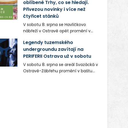
oblíbené Trhy, co se hledají.
Přivezou novinky i více než
čtyřicet stánků
V sobotu 8. srpna se Havlíčkovo
nábřeží v Ostravě opět promění v
místo plné vůní, chutí a poctivých
Legendy tuzemského
lokálních výrobků. Trhy, co se hledají
undergroundu zavítají na
tentokrát nabídnou více než čtyřicet
PERIFERII Ostrava už v sobotu
pečlivě vybraných stánků s kvalitní
gastronomií, farmářskými produkty,
V sobotu 8. srpna se areál Svazácká v
designem i řemeslnou tvorbou.
Ostravě-Zábřehu promění v baštu
Návštěvníci se mohou těšit nejen na
undergroundové a alternativní
oblíbené stálice, ale také na řadu
hudby. Uskuteční se zde totiž první
novinek, které v Ostravě běžně
ročník festivalu PERIFERIE Ostrava.
nepotkají.
Brány areálu se otevřou půlhodinu po
poledni, na příchozí čekají koncerty,
autorská čtení a rozhovory.
Vstupenky v ceně 450 Kč jsou v
prodeji.