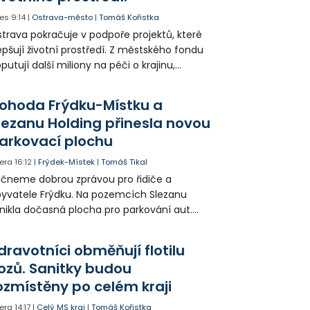
es
9:14
|
Ostrava-město
|
Tomáš Kořistka
trava pokračuje v podpoře projektů, které
epšují životní prostředí. Z městského fondu
putují další miliony na péči o krajinu,
řejný prostor i environmentální výchovu
tí a mládeže.
ohoda Frýdku-Místku a
lezanu Holding přinesla novou
arkovací plochu
era
16:12
|
Frýdek-Místek
|
Tomáš Tikal
čneme dobrou zprávou pro řidiče a
yvatele Frýdku. Na pozemcích Slezanu
nikla dočasná plocha pro parkování aut.
ohodlo se na tom město s vedením
olečnosti Slezan Holding.
dravotníci obměňují flotilu
ozů. Sanitky budou
ozmístěny po celém kraji
era
14:17
|
Celý MS kraj
|
Tomáš Kořistka