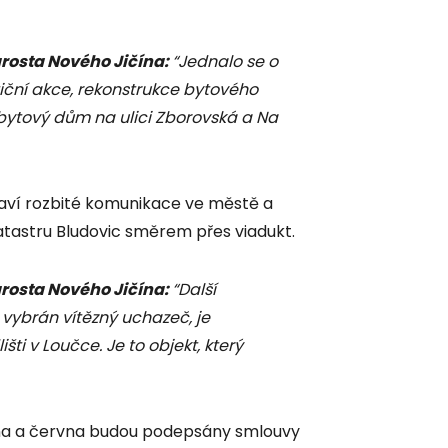
rosta Nového Jičína:
“Jednalo se o
stiční akce, rekonstrukce bytového
bytový dům na ulici Zborovská a Na
raví rozbité komunikace ve městě a
atastru Bludovic směrem přes viadukt.
rosta Nového Jičína:
“Další
 vybrán vítězný uchazeč, je
šti v Loučce. Je to objekt, který
na a června budou podepsány smlouvy