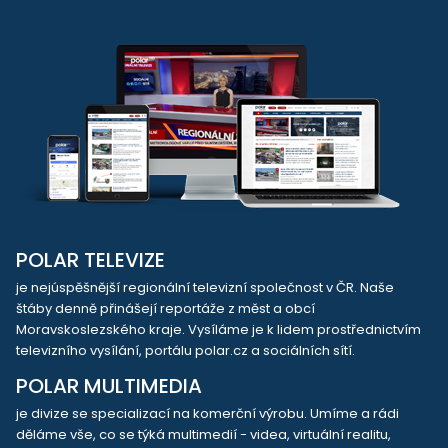
POLAR TELEVIZE
je nejúspěšnější regionální televizní společnost v ČR. Naše
štáby denně přinášejí reportáže z měst a obcí
Moravskoslezského kraje. Vysíláme je k lidem prostřednictvím
televizního vysílání, portálu polar.cz a sociálních sítí.
POLAR MULTIMEDIA
je divize se specializací na komerční výrobu. Umíme a rádi
děláme vše, co se týká multimedií - videa, virtuální realitu,