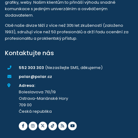
grafiky, weby. Našim klientům to přináší výhodu snadné
komunikace s jediným univerzálním a osvědčeným
dodavatelem.
Obě naše divize těží z více než 30ti let zkušeností (založeno
1993), sdružují více než 50 profesionálů a drží řadu ocenění za
profesionalitu a proklientský přístup.
Kontaktujte nás
552 303 303
(Nezasílejte SMS, děkujeme)
polar@polar.cz
Adresa:
Boleslavova 710/19
Ostrava-Mariánské Hory
709 00
Česká republika