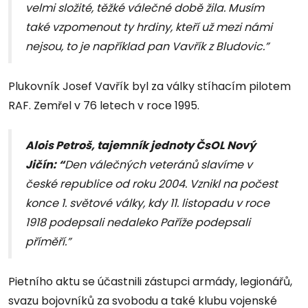
velmi složité, těžké válečné době žila. Musím
také vzpomenout ty hrdiny, kteří už mezi námi
nejsou, to je například pan Vavřík z Bludovic.”
Plukovník Josef Vavřík byl za války stíhacím pilotem
RAF. Zemřel v 76 letech v roce 1995.
Alois Petroš, tajemník jednoty ČsOL Nový
Jičín: “
Den válečných veteránů slavíme v
české republice od roku 2004. Vznikl na počest
konce 1. světové války, kdy 11. listopadu v roce
1918 podepsali nedaleko Paříže podepsali
příměří.”
Pietního aktu se účastnili zástupci armády, legionářů,
svazu bojovníků za svobodu a také klubu vojenské