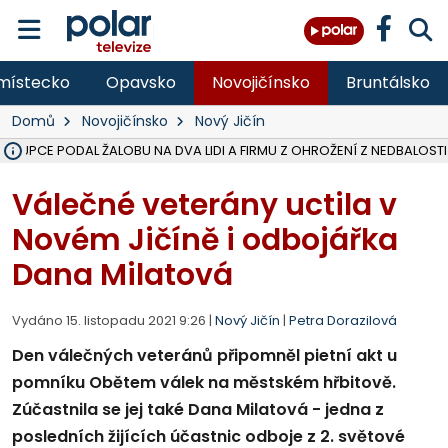
místecko
Opavsko
Novojičínsko
Bruntálsko
Domů
Novojičínsko
Nový Jičín
ÁSTUPCE PODAL ŽALOBU NA DVA LIDI A FIRMU Z OHROŽENÍ Z NEDBALOSTI
NA SLEZSKÉ HARTĚ PŘIBYLO SINIC, VODA MÁ HORŠÍ KVALITU, HYGIENI
NA BÍLOVECKÝCH NOVÝCH DVORECH SE PO 84 LETECH ROZTOČILY L
KARVINSKÉ MOŘE ZÍSKÁ NOVÉ GASTRO ZÁZEMÍ S VYHLÍDKOVOU TER
REKONSTRUKCE MATEŘSKÉ ŠKOLY V CHLEBIČOVĚ MÍŘÍ DO FINÁLE, VÍ
CYKLISTU (74) SRAZIL V BRUNTÁLU KAMION, JE V OHROŽENÍ ŽIVOTA,
POLICIE HLEDÁ PŘÍPADNÉ SVĚDKY, KTEŘÍ POMŮŽOU OBJASNIT PRŮ
MS KRAJ DOKONČIL OPRAVU SILNICE MEZI VRBNEM A HEŘMANOVICEM
SMVAK NABÍZÍ V DOBĚ SUCHA VODU OBCÍM A FIRMÁM, CISTERNY JE
F-M POKRAČUJE V INSTALACI FOTOVOLTAICKÝCH ELEKTRÁREN, REP
SENIOR AKADEMIE V OPAVĚ ZAHÁJILA DALŠÍ BĚH, REPORTÁŽ NA POL
PLANETÁRIUM V OSTRAVĚ CHYSTÁ POZOROVÁNÍ ČÁSTEČNÉHO ZATMĚ
OPRAVA ULIC V HAVÍŘOVĚ UKONČÍ NELEGÁLNÍ PARKOVÁNÍ VE VNI
V HAVÍŘOVĚ SE TĚŽCE ZRANIL MOTORKÁŘ PO SRÁŽCE S AUTEM, INF
TRAGICKÁ SRÁŽKA VLAKU S KAMIONEM V DOLNÍ LUTYNI Z LEDNA 
Válečné veterány uctila v
Novém Jičíně i odbojářka
Dana Milatová
Vydáno 15. listopadu 2021 9:26 |
Nový Jičín
|
Petra Dorazilová
Den válečných veteránů připomněl pietní akt u
pomníku Obětem válek na městském hřbitově.
Zúčastnila se jej také Dana Milatová - jedna z
posledních žijících účastnic odboje z 2. světové