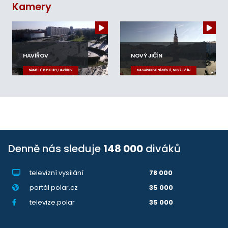
Kamery
HAVÍŘOV
NOVÝ JIČÍN
NÁMĚSTÍ REPUBLIKY, HAVÍŘOV
MASARYKOVO NÁMĚSTÍ, NOVÝ JIČÍN
Denně nás sleduje
148 000
diváků
televizní vysílání
78 000
portál polar.cz
35 000
televize.polar
35 000