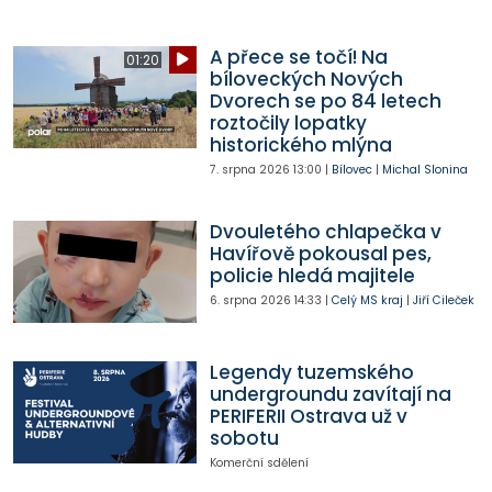
A přece se točí! Na
01:20
bíloveckých Nových
Dvorech se po 84 letech
roztočily lopatky
historického mlýna
7. srpna 2026
13:00
|
Bílovec
|
Michal Slonina
Dvouletého chlapečka v
Havířově pokousal pes,
policie hledá majitele
6. srpna 2026
14:33
|
Celý MS kraj
|
Jiří Cileček
Legendy tuzemského
undergroundu zavítají na
PERIFERII Ostrava už v
sobotu
Komerční sdělení