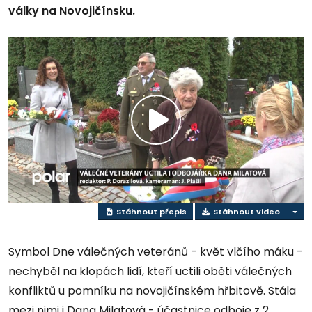
války na Novojičínsku.
Přehrát
video
Stáhnout přepis
Stáhnout video
Symbol Dne válečných veteránů - květ vlčího máku -
nechyběl na klopách lidí, kteří uctili oběti válečných
konfliktů u pomníku na novojičínském hřbitově. Stála
mezi nimi i Dana Milatová - účastnice odboje z 2.