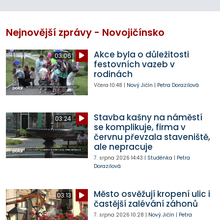
Nejnovější zprávy - Novojičínsko
Akce byla o důležitosti
03:06
festovních vazeb v
rodinách
Včera
10:48
|
Nový Jičín
|
Petra Dorazilová
Stavba kašny na náměstí
03:24
se komplikuje, firma v
červnu převzala staveniště,
ale nepracuje
7. srpna 2026
14:43
|
Studénka
|
Petra
Dorazilová
Město osvěžují kropení ulic i
03:13
častější zalévání záhonů
7. srpna 2026
10:28
|
Nový Jičín
|
Petra