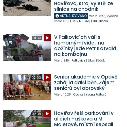
Havířova, stroj vyletěl ze
silnice na chodník
AKTUALIZOVÁNO
Včera
18:48
,
vydáno
včera
17:51
|
Celý MS kraj
|
Jiří Cileček
V Palkovicích válí s
01:30
humornými videi, na
dožínky jede Petr Kotvald
na kombajnu
Včera
9:16
|
Palkovice
|
Libor Běčák
Senior akademie v Opavě
02:50
zahájila další běh. Zájem
seniorů byl obrovský
Včera
10:28
|
Opava
|
Yvona Fajtová
Havířov řeší parkování v
02:38
ulicích Haškova a M.
Majerové, místní sepsali