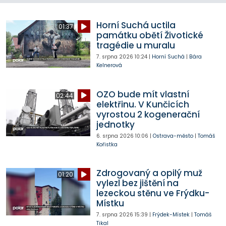
Horní Suchá uctila
01:37
památku obětí Životické
tragédie u muralu
7. srpna 2026
10:24
|
Horní Suchá
|
Bára
Kelnerová
OZO bude mít vlastní
02:44
elektřinu. V Kunčicích
vyrostou 2 kogenerační
jednotky
6. srpna 2026
10:06
|
Ostrava-město
|
Tomáš
Kořistka
Zdrogovaný a opilý muž
01:20
vylezl bez jištění na
lezeckou stěnu ve Frýdku-
Místku
7. srpna 2026
15:39
|
Frýdek-Místek
|
Tomáš
Tikal