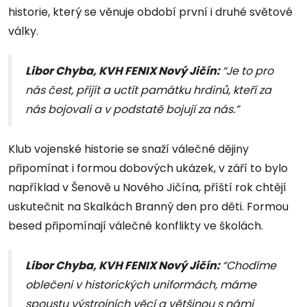
historie, který se věnuje období první i druhé světové
války.
Libor Chyba, KVH FENIX Nový Jičín:
“Je to pro
nás čest, přijít a uctít památku hrdinů, kteří za
nás bojovali a v podstatě bojují za nás.”
Klub vojenské historie se snaží válečné dějiny
připomínat i formou dobových ukázek, v září to bylo
například v Šenově u Nového Jičína, příští rok chtějí
uskutečnit na Skalkách Branný den pro děti. Formou
besed připomínají válečné konflikty ve školách.
Libor Chyba, KVH FENIX Nový Jičín:
“Chodíme
oblečeni v historických uniformách, máme
spoustu výstrojních věcí a většinou s námi