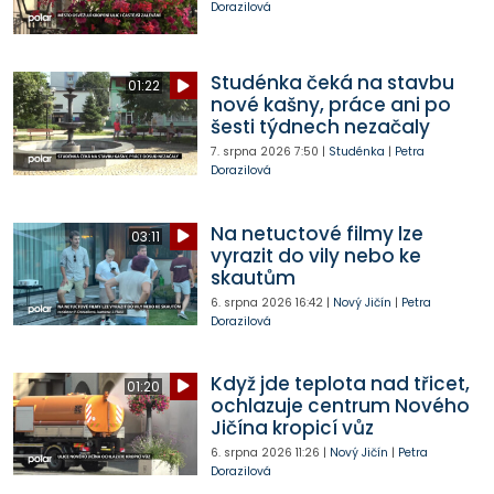
Dorazilová
Studénka čeká na stavbu
01:22
nové kašny, práce ani po
šesti týdnech nezačaly
7. srpna 2026
7:50
|
Studénka
|
Petra
Dorazilová
Na netuctové filmy lze
03:11
vyrazit do vily nebo ke
skautům
6. srpna 2026
16:42
|
Nový Jičín
|
Petra
Dorazilová
Když jde teplota nad třicet,
01:20
ochlazuje centrum Nového
Jičína kropicí vůz
6. srpna 2026
11:26
|
Nový Jičín
|
Petra
Dorazilová