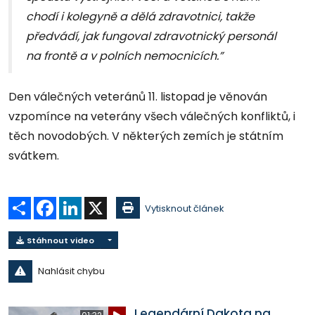
chodí i kolegyně a dělá zdravotnici, takže
předvádí, jak fungoval zdravotnický personál
na frontě a v polních nemocnicích.”
Den válečných veteránů 11. listopad je věnován
vzpomínce na veterány všech válečných konfliktů, i
těch novodobých. V některých zemích je státním
svátkem.
Sdílet
Facebook
LinkedIn
X
Vytisknout článek
Stáhnout video
Nahlásit chybu
Legendární Dakota na