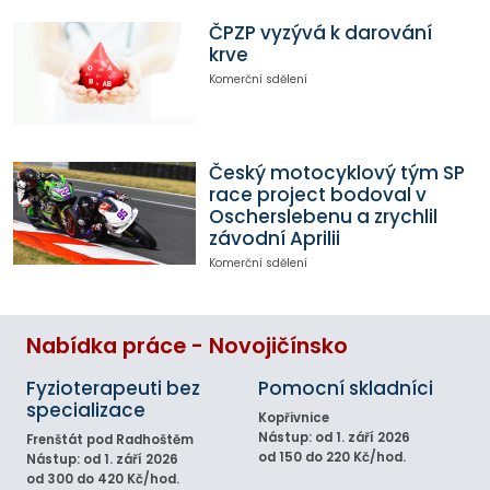
ČPZP vyzývá k darování
krve
Komerční sdělení
Český motocyklový tým SP
race project bodoval v
Oscherslebenu a zrychlil
závodní Aprilii
Komerční sdělení
Nabídka práce - Novojičínsko
Fyzioterapeuti bez
Pomocní skladníci
specializace
Kopřivnice
Nástup: od 1. září 2026
Frenštát pod Radhoštěm
od 150 do 220 Kč/hod.
Nástup: od 1. září 2026
od 300 do 420 Kč/hod.