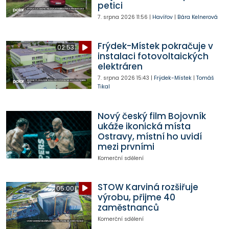
petici
7. srpna 2026
11:56
|
Havířov
|
Bára Kelnerová
Frýdek-Místek pokračuje v
02:53
instalaci fotovoltaických
elektráren
7. srpna 2026
15:43
|
Frýdek-Místek
|
Tomáš
Tikal
Nový český film Bojovník
ukáže ikonická místa
Ostravy, místní ho uvidí
mezi prvními
Komerční sdělení
STOW Karviná rozšiřuje
05:00
výrobu, přijme 40
zaměstnanců
Komerční sdělení