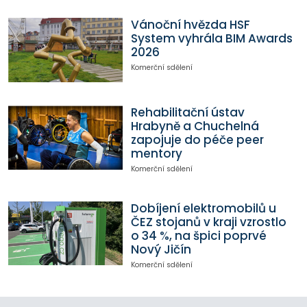
Vánoční hvězda HSF
System vyhrála BIM Awards
2026
Komerční sdělení
Rehabilitační ústav
Hrabyně a Chuchelná
zapojuje do péče peer
mentory
Komerční sdělení
Dobíjení elektromobilů u
ČEZ stojanů v kraji vzrostlo
o 34 %, na špici poprvé
Nový Jičín
Komerční sdělení