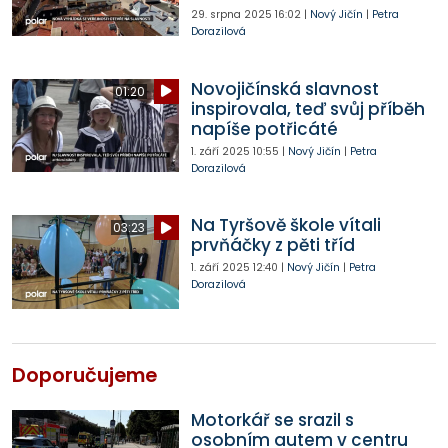
29. srpna 2025
16:02
|
Nový Jičín
|
Petra
Dorazilová
Novojičínská slavnost
01:20
inspirovala, teď svůj příběh
napíše potřicáté
1. září 2025
10:55
|
Nový Jičín
|
Petra
Dorazilová
Na Tyršově škole vítali
03:23
prvňáčky z pěti tříd
1. září 2025
12:40
|
Nový Jičín
|
Petra
Dorazilová
Doporučujeme
Motorkář se srazil s
osobním autem v centru