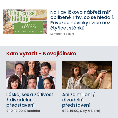
Na Havlíčkovo nábřeží míří
oblíbené Trhy, co se hledají.
Přivezou novinky i více než
čtyřicet stánků
Komerční sdělení
Kam vyrazit - Novojičínsko
Láska, sex a žárlivost
Ani za milion! /
/ divadelní
divadelní
představení
představení
9.10.
19:00
, Studénka
9.12.
19:00
, Celý MS kraj