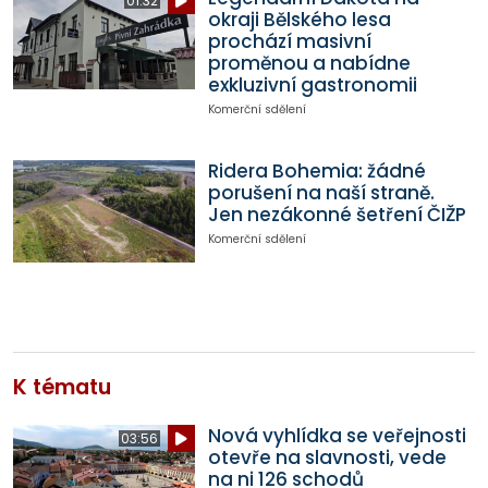
01:32
okraji Bělského lesa
prochází masivní
proměnou a nabídne
exkluzivní gastronomii
Komerční sdělení
Ridera Bohemia: žádné
porušení na naší straně.
Jen nezákonné šetření ČIŽP
Komerční sdělení
K tématu
Nová vyhlídka se veřejnosti
03:56
otevře na slavnosti, vede
na ni 126 schodů