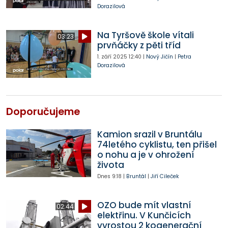
Dorazilová
Na Tyršově škole vítali
03:23
prvňáčky z pěti tříd
1. září 2025
12:40
|
Nový Jičín
|
Petra
Dorazilová
Doporučujeme
Kamion srazil v Bruntálu
74letého cyklistu, ten přišel
o nohu a je v ohrožení
života
Dnes
9:18
|
Bruntál
|
Jiří Cileček
OZO bude mít vlastní
02:44
elektřinu. V Kunčicích
vyrostou 2 kogenerační