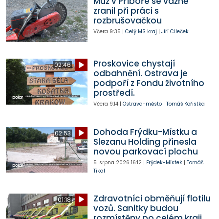
Muž v Příboře se vážně
zranil při práci s
rozbrušovačkou
Včera
9:35
|
Celý MS kraj
|
Jiří Cileček
Proskovice chystají
02:46
odbahnění. Ostrava je
podpoří z Fondu životního
prostředí.
Včera
9:14
|
Ostrava-město
|
Tomáš Kořistka
Dohoda Frýdku-Místku a
02:53
Slezanu Holding přinesla
novou parkovací plochu
5. srpna 2026
16:12
|
Frýdek-Místek
|
Tomáš
Tikal
Zdravotníci obměňují flotilu
01:18
vozů. Sanitky budou
rozmístěny po celém kraji