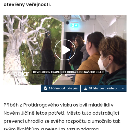
otevřeny veřejnosti.
Přehrát
video
Stáhnout přepis
Stáhnout video
Příběh z Protidrogového vlaku oslovil mladé lidi v
Novém Jičíně letos potřetí. Město tuto odstrašující
prevenci uhradilo ze svého rozpočtu a umožnilo tak
svým školákům, a nejen jim, vstup zdarma.