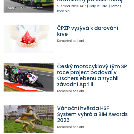
5. srpna 2026
14:17
|
Celý MS kraj
|
Tomáš
Kořistka
ČPZP vyzývá k darování
krve
Komerční sdělení
Český motocyklový tým SP
race project bodoval v
Oscherslebenu a zrychlil
závodní Aprilii
Komerční sdělení
Vánoční hvězda HSF
System vyhrála BIM Awards
2026
Komerční sdělení