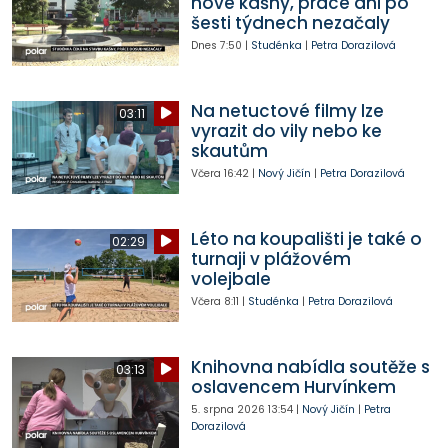
nové kašny, práce ani po
šesti týdnech nezačaly
Dnes
7:50
|
Studénka
|
Petra Dorazilová
Na netuctové filmy lze
03:11
vyrazit do vily nebo ke
skautům
Včera
16:42
|
Nový Jičín
|
Petra Dorazilová
Léto na koupališti je také o
02:29
turnaji v plážovém
volejbale
Včera
8:11
|
Studénka
|
Petra Dorazilová
Knihovna nabídla soutěže s
03:13
oslavencem Hurvínkem
5. srpna 2026
13:54
|
Nový Jičín
|
Petra
Dorazilová