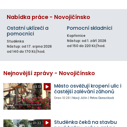
Nabídka práce - Novojičínsko
Ostatní uklízeči a
Pomocní skladníci
pomocníci
Kopřivnice
Nástup: od 1. září 2026
Studénka
od 150 do 220 Kč/hod.
Nástup: od 17. srpna 2026
od 140 do 170 Kč/hod.
Nejnovější zprávy - Novojičínsko
Město osvěžují kropení ulic i
03:13
častější zalévání záhonů
Dnes
10:28
|
Nový Jičín
|
Petra Dorazilová
Studénka čeká na stavbu
01:22