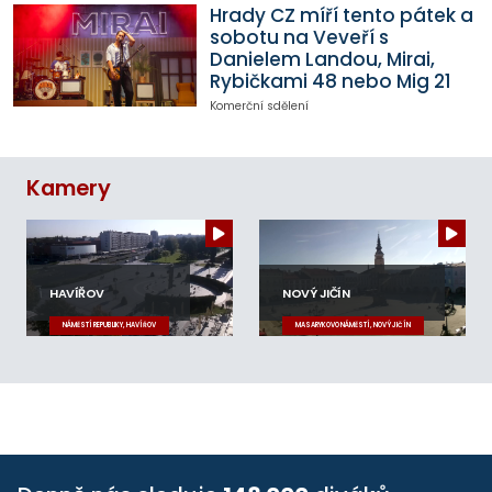
Hrady CZ míří tento pátek a
sobotu na Veveří s
Danielem Landou, Mirai,
Rybičkami 48 nebo Mig 21
Komerční sdělení
Kamery
HAVÍŘOV
NOVÝ JIČÍN
NÁMĚSTÍ REPUBLIKY, HAVÍŘOV
MASARYKOVO NÁMĚSTÍ, NOVÝ JIČÍN