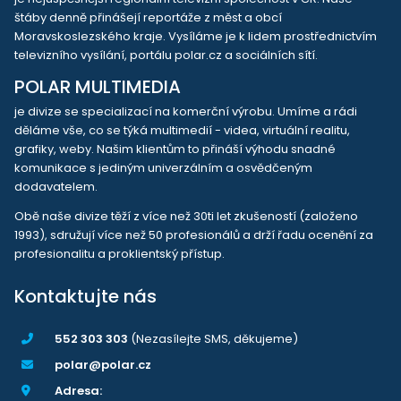
štáby denně přinášejí reportáže z měst a obcí
Moravskoslezského kraje. Vysíláme je k lidem prostřednictvím
televizního vysílání, portálu polar.cz a sociálních sítí.
POLAR MULTIMEDIA
je divize se specializací na komerční výrobu. Umíme a rádi
děláme vše, co se týká multimedií - videa, virtuální realitu,
grafiky, weby. Našim klientům to přináší výhodu snadné
komunikace s jediným univerzálním a osvědčeným
dodavatelem.
Obě naše divize těží z více než 30ti let zkušeností (založeno
1993), sdružují více než 50 profesionálů a drží řadu ocenění za
profesionalitu a proklientský přístup.
Kontaktujte nás
552 303 303
(Nezasílejte SMS, děkujeme)
polar@polar.cz
Adresa: