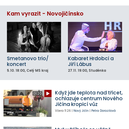
Kam vyrazit - Novojičínsko
Smetanovo trio/
Kabaret Hrdobci a
koncert
Jiří Lábus
5.10.
18:00
, Celý MS kraj
27.11.
19:00
, Studénka
Když jde teplota nad třicet,
01:20
ochlazuje centrum Nového
Jičína kropicí vůz
Včera
11:26
|
Nový Jičín
|
Petra Dorazilová