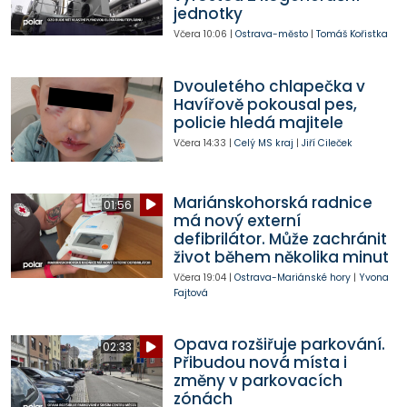
jednotky
Včera
10:06
|
Ostrava-město
|
Tomáš Kořistka
Dvouletého chlapečka v
Havířově pokousal pes,
policie hledá majitele
Včera
14:33
|
Celý MS kraj
|
Jiří Cileček
Mariánskohorská radnice
01:56
má nový externí
defibrilátor. Může zachránit
život během několika minut
Včera
19:04
|
Ostrava-Mariánské hory
|
Yvona
Fajtová
Opava rozšiřuje parkování.
02:33
Přibudou nová místa i
změny v parkovacích
zónách