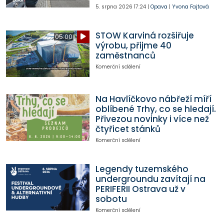
5. srpna 2026
17:24
|
Opava
|
Yvona Fajtová
STOW Karviná rozšiřuje
05:00
výrobu, přijme 40
zaměstnanců
Komerční sdělení
Na Havlíčkovo nábřeží míří
oblíbené Trhy, co se hledají.
Přivezou novinky i více než
čtyřicet stánků
Komerční sdělení
Legendy tuzemského
undergroundu zavítají na
PERIFERII Ostrava už v
sobotu
Komerční sdělení