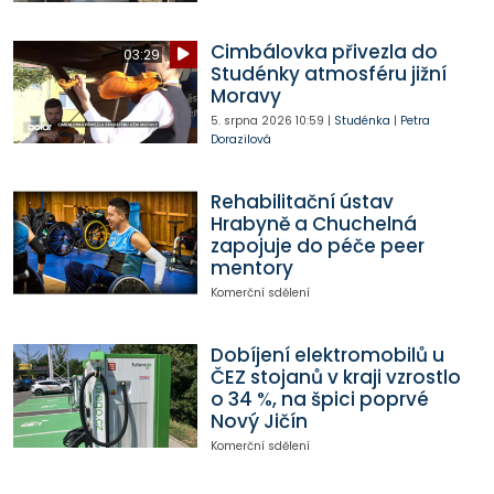
Cimbálovka přivezla do
03:29
Studénky atmosféru jižní
Moravy
5. srpna 2026
10:59
|
Studénka
|
Petra
Dorazilová
Rehabilitační ústav
Hrabyně a Chuchelná
zapojuje do péče peer
mentory
Komerční sdělení
Dobíjení elektromobilů u
ČEZ stojanů v kraji vzrostlo
o 34 %, na špici poprvé
Nový Jičín
Komerční sdělení