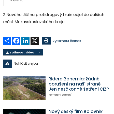
Z Nového Jičína protidrogový train odjel do dalších
měst Moravskoslezského kraje.
Sdílet
Facebook
LinkedIn
X
Vytisknout článek
Stáhnout video
Nahlásit chybu
Ridera Bohemia: žádné
porušení na naší straně.
Jen nezákonné šetření ČIŽP
Komerční sdělení
Nový český film Bojovník