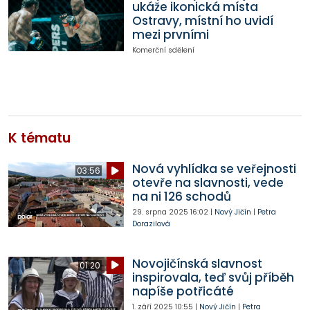
ukáže ikonická místa
Ostravy, místní ho uvidí
mezi prvními
Komerční sdělení
K tématu
Nová vyhlídka se veřejnosti
03:56
otevře na slavnosti, vede
na ni 126 schodů
29. srpna 2025
16:02
|
Nový Jičín
|
Petra
Dorazilová
Novojičínská slavnost
01:20
inspirovala, teď svůj příběh
napíše potřicáté
1. září 2025
10:55
|
Nový Jičín
|
Petra