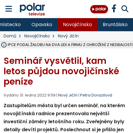
místecko
Opavsko
Novojičínsko
Bruntálsko
Domů
Novojičínsko
Nový Jičín
ÁSTUPCE PODAL ŽALOBU NA DVA LIDI A FIRMU Z OHROŽENÍ Z NEDBALOSTI
NA SLEZSKÉ HARTĚ PŘIBYLO SINIC, VODA MÁ HORŠÍ KVALITU, HYGIENI
NA BÍLOVECKÝCH NOVÝCH DVORECH SE PO 84 LETECH ROZTOČILY L
KARVINSKÉ MOŘE ZÍSKÁ NOVÉ GASTRO ZÁZEMÍ S VYHLÍDKOVOU TER
REKONSTRUKCE MATEŘSKÉ ŠKOLY V CHLEBIČOVĚ MÍŘÍ DO FINÁLE, VÍ
CYKLISTU (74) SRAZIL V BRUNTÁLU KAMION, JE V OHROŽENÍ ŽIVOTA,
POLICIE HLEDÁ PŘÍPADNÉ SVĚDKY, KTEŘÍ POMŮŽOU OBJASNIT PRŮ
MS KRAJ DOKONČIL OPRAVU SILNICE MEZI VRBNEM A HEŘMANOVICEM
SMVAK NABÍZÍ V DOBĚ SUCHA VODU OBCÍM A FIRMÁM, CISTERNY JE
F-M POKRAČUJE V INSTALACI FOTOVOLTAICKÝCH ELEKTRÁREN, REP
SENIOR AKADEMIE V OPAVĚ ZAHÁJILA DALŠÍ BĚH, REPORTÁŽ NA POL
PLANETÁRIUM V OSTRAVĚ CHYSTÁ POZOROVÁNÍ ČÁSTEČNÉHO ZATMĚ
OPRAVA ULIC V HAVÍŘOVĚ UKONČÍ NELEGÁLNÍ PARKOVÁNÍ VE VNI
V HAVÍŘOVĚ SE TĚŽCE ZRANIL MOTORKÁŘ PO SRÁŽCE S AUTEM, INF
TRAGICKÁ SRÁŽKA VLAKU S KAMIONEM V DOLNÍ LUTYNI Z LEDNA 
Seminář vysvětlil, kam
letos půjdou novojičínské
peníze
Vydáno 31. ledna 2022 9:59 |
Nový Jičín
|
Petra Dorazilová
Zastupitelům města byl určen seminář, na kterém
novojičínská radnice prezentovala největší
investiční záměry letošního roku. Zveřejněny byly
detaily devíti projektů. Poslechnout si je přišla jen