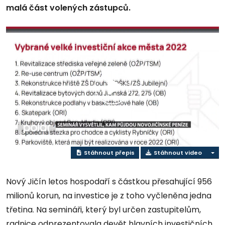
malá část volených zástupců.
Přehrát
video
Stáhnout přepis
Stáhnout video
Nový Jičín letos hospodaří s částkou přesahující 956
milionů korun, na investice je z toho vyčleněna jedna
třetina. Na semináři, který byl určen zastupitelům,
radnice odprezentovala devět hlavních investičních