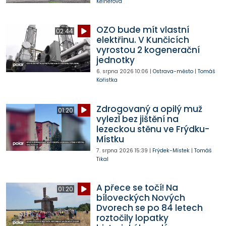
Kelnerová
OZO bude mít vlastní
02:44
elektřinu. V Kunčicích
vyrostou 2 kogenerační
jednotky
6. srpna 2026
10:06
|
Ostrava-město
|
Tomáš
Kořistka
Zdrogovaný a opilý muž
01:20
vylezl bez jištění na
lezeckou stěnu ve Frýdku-
Místku
7. srpna 2026
15:39
|
Frýdek-Místek
|
Tomáš
Tikal
A přece se točí! Na
01:20
bíloveckých Nových
Dvorech se po 84 letech
roztočily lopatky