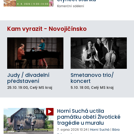
Komerční sdělení
Kam vyrazit - Novojičínsko
Judy / divadelní
Smetanovo trio/
představení
koncert
25.10.
19:00
, Celý MS kraj
5.10.
18:00
, Celý MS kraj
Horní Suchá uctila
01:37
památku obětí Životické
tragédie u muralu
7. srpna 2026
10:24
|
Horní Suchá
|
Bára