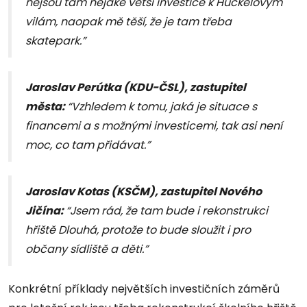
nejsou tam nějaké větší investice k Hückelovým
vilám, naopak mě těší, že je tam třeba
skatepark.”
Jaroslav Perútka (KDU-ČSL), zastupitel
města:
“Vzhledem k tomu, jaká je situace s
financemi a s možnými investicemi, tak asi není
moc, co tam přidávat.”
Jaroslav Kotas (KSČM), zastupitel Nového
Jičína:
“Jsem rád, že tam bude i rekonstrukci
hřiště Dlouhá, protože to bude sloužit i pro
občany sídliště a děti.”
Konkrétní příklady největších investičních záměrů