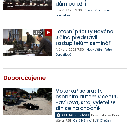
dům odložili
11. září 2025
12:30
|
Nový Jičín
|
Petra
Dorazilová
Letošní priority Nového
01:20
Jičína představil
zastupitelům seminář
4. února 2026
7:50
|
Nový Jičín
|
Petra
Dorazilová
Doporučujeme
Motorkář se srazil s
osobním autem v centru
Havířova, stroj vyletěl ze
silnice na chodník
AKTUALIZOVÁNO
Dnes
9:45
,
vydáno
včera
17:51
|
Celý MS kraj
|
Jiří Cileček