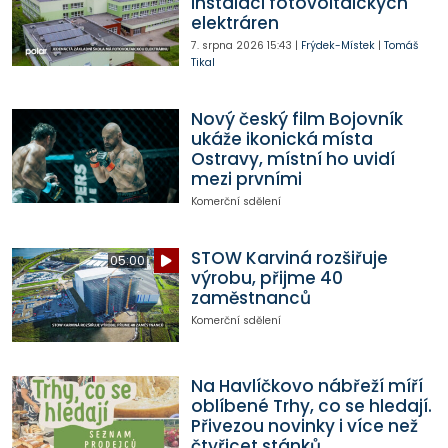
instalaci fotovoltaických
elektráren
7. srpna 2026
15:43
|
Frýdek-Místek
|
Tomáš
Tikal
Nový český film Bojovník
ukáže ikonická místa
Ostravy, místní ho uvidí
mezi prvními
Komerční sdělení
STOW Karviná rozšiřuje
05:00
výrobu, přijme 40
zaměstnanců
Komerční sdělení
Na Havlíčkovo nábřeží míří
oblíbené Trhy, co se hledají.
Přivezou novinky i více než
čtyřicet stánků