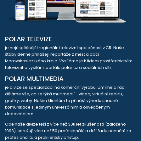
POLAR TELEVIZE
je nejúspěšnější regionální televizní společnost v ČR. Naše
štáby denně přinášejí reportáže z měst a obcí
Moravskoslezského kraje. Vysíláme je k lidem prostřednictvím
televizního vysílání, portálu polar.cz a sociálních sítí.
POLAR MULTIMEDIA
je divize se specializací na komerční výrobu. Umíme a rádi
děláme vše, co se týká multimedií - videa, virtuální realitu,
grafiky, weby. Našim klientům to přináší výhodu snadné
komunikace s jediným univerzálním a osvědčeným
dodavatelem.
Obě naše divize těží z více než 30ti let zkušeností (založeno
1993), sdružují více než 50 profesionálů a drží řadu ocenění za
profesionalitu a proklientský přístup.