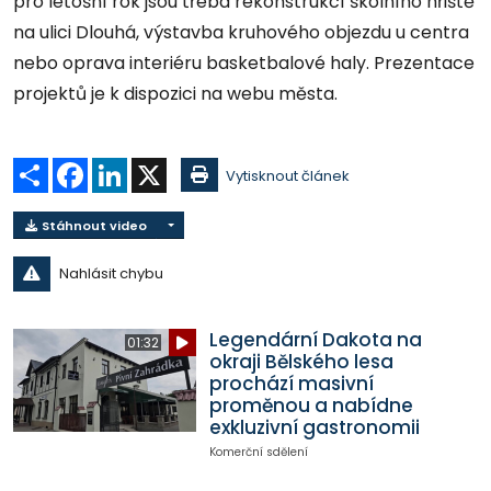
pro letošní rok jsou třeba rekonstrukcí školního hřiště
na ulici Dlouhá, výstavba kruhového objezdu u centra
nebo oprava interiéru basketbalové haly. Prezentace
projektů je k dispozici na webu města.
Sdílet
Facebook
LinkedIn
X
Vytisknout článek
Stáhnout video
Nahlásit chybu
Legendární Dakota na
01:32
okraji Bělského lesa
prochází masivní
proměnou a nabídne
exkluzivní gastronomii
Komerční sdělení