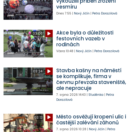
vykouzlili příběh zrození
vesmíru
Dnes
7:55
|
Nový Jičín
|
Petra Dorazilová
Akce byla o důležitosti
03:06
festovních vazeb v
rodinách
Včera
10:48
|
Nový Jičín
|
Petra Dorazilová
Stavba kašny na náměstí
03:24
se komplikuje, firma v
červnu převzala staveniště,
ale nepracuje
7. srpna 2026
14:43
|
Studénka
|
Petra
Dorazilová
Město osvěžují kropení ulic i
03:13
častější zalévání záhonů
7. srpna 2026
10:28
|
Nový Jičín
|
Petra