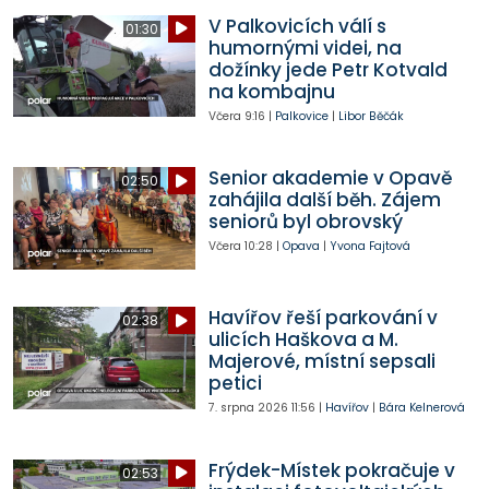
V Palkovicích válí s
01:30
humornými videi, na
dožínky jede Petr Kotvald
na kombajnu
Včera
9:16
|
Palkovice
|
Libor Běčák
Senior akademie v Opavě
02:50
zahájila další běh. Zájem
seniorů byl obrovský
Včera
10:28
|
Opava
|
Yvona Fajtová
Havířov řeší parkování v
02:38
ulicích Haškova a M.
Majerové, místní sepsali
petici
7. srpna 2026
11:56
|
Havířov
|
Bára Kelnerová
Frýdek-Místek pokračuje v
02:53