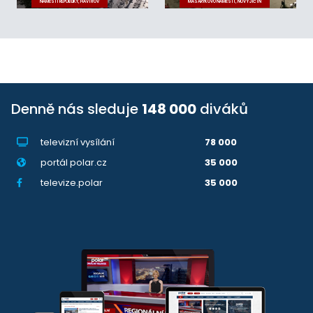
NÁMĚSTÍ REPUBLIKY, HAVÍŘOV
MASARYKOVO NÁMĚSTÍ, NOVÝ JIČÍN
Denně nás sleduje
148 000
diváků
televizní vysílání
78 000
portál polar.cz
35 000
televize.polar
35 000