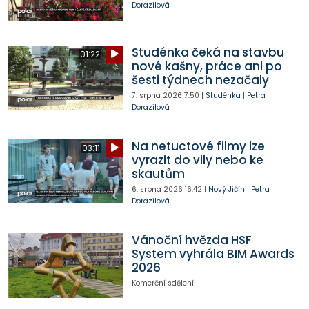
Dorazilová
Studénka čeká na stavbu
01:22
nové kašny, práce ani po
šesti týdnech nezačaly
7. srpna 2026
7:50
|
Studénka
|
Petra
Dorazilová
Na netuctové filmy lze
03:11
vyrazit do vily nebo ke
skautům
6. srpna 2026
16:42
|
Nový Jičín
|
Petra
Dorazilová
Vánoční hvězda HSF
System vyhrála BIM Awards
2026
Komerční sdělení