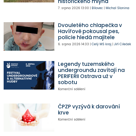
historického mlýna
7. srpna 2026
13:00
|
Bílovec
|
Michal Slonina
Dvouletého chlapečka v
Havířově pokousal pes,
policie hledá majitele
6. srpna 2026
14:33
|
Celý MS kraj
|
Jiří Cileček
Legendy tuzemského
undergroundu zavítají na
PERIFERII Ostrava už v
sobotu
Komerční sdělení
ČPZP vyzývá k darování
krve
Komerční sdělení