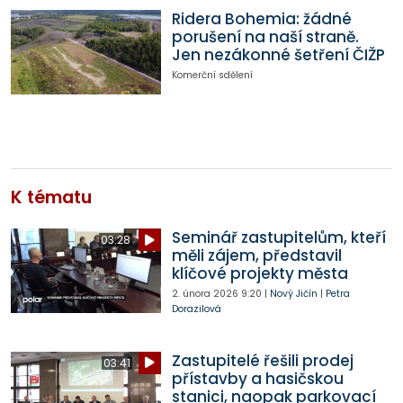
Ridera Bohemia: žádné
porušení na naší straně.
Jen nezákonné šetření ČIŽP
Komerční sdělení
K tématu
Seminář zastupitelům, kteří
03:28
měli zájem, představil
klíčové projekty města
2. února 2026
9:20
|
Nový Jičín
|
Petra
Dorazilová
Zastupitelé řešili prodej
03:41
přístavby a hasičskou
stanici, naopak parkovací