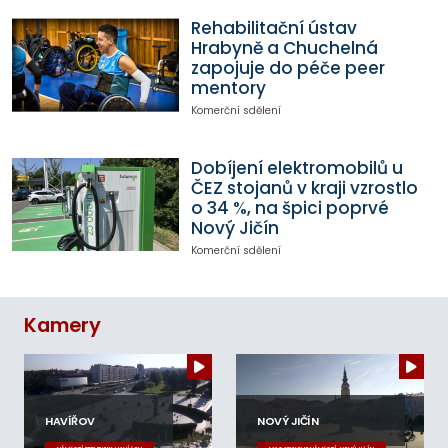
Rehabilitační ústav
Hrabyně a Chuchelná
zapojuje do péče peer
mentory
Komerční sdělení
Dobíjení elektromobilů u
ČEZ stojanů v kraji vzrostlo
o 34 %, na špici poprvé
Nový Jičín
Komerční sdělení
Kamery
HAVÍŘOV
NOVÝ JIČÍN