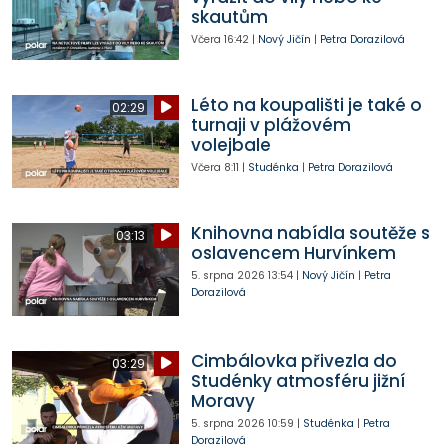
skautům
Včera
16:42
|
Nový Jičín
|
Petra Dorazilová
Léto na koupališti je také o
02:29
turnaji v plážovém
volejbale
Včera
8:11
|
Studénka
|
Petra Dorazilová
Knihovna nabídla soutěže s
03:13
oslavencem Hurvínkem
5. srpna 2026
13:54
|
Nový Jičín
|
Petra
Dorazilová
Cimbálovka přivezla do
03:29
Studénky atmosféru jižní
Moravy
5. srpna 2026
10:59
|
Studénka
|
Petra
Dorazilová