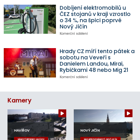
Dobíjení elektromobilů u
ČEZ stojanů v kraji vzrostlo
o 34 %, na špici poprvé
Nový Jičín
Komerční sdělení
Hrady CZ míří tento pátek a
sobotu na Veveří s
Danielem Landou, Mirai,
Rybičkami 48 nebo Mig 21
Komerční sdělení
Kamery
HAVÍŘOV
NOVÝ JIČÍN
NÁMĚSTÍ REPUBLIKY, HAVÍŘOV
MASARYKOVO NÁMĚSTÍ, NOVÝ JIČÍN