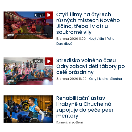
Čtyři filmy na čtyřech
01:21
různých místech Nového
Jičína, třeba i v atriu
soukromé vily
5. srpna 2026
8:00
|
Nový Jičín
|
Petra
Dorazilová
Středisko volného času
01:46
Odry zabaví děti tábory po
celé prázdniny
3. srpna 2026
16:00
|
Odry
|
Michal Slonina
Rehabilitační ústav
Hrabyně a Chuchelná
zapojuje do péče peer
mentory
Komerční sdělení