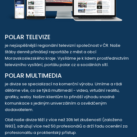
POLAR TELEVIZE
je nejúspěšnější regionální televizní společnost v ČR. Naše
štáby denně přinášejí reportáže z měst a obcí
Moravskoslezského kraje. Vysíláme je k lidem prostřednictvím
televizního vysílání, portálu polar.cz a sociálních sítí.
POLAR MULTIMEDIA
je divize se specializací na komerční výrobu. Umíme a rádi
děláme vše, co se týká multimedií - videa, virtuální realitu,
grafiky, weby. Našim klientům to přináší výhodu snadné
komunikace s jediným univerzálním a osvědčeným
dodavatelem.
Obě naše divize těží z více než 30ti let zkušeností (založeno
1993), sdružují více než 50 profesionálů a drží řadu ocenění za
profesionalitu a proklientský přístup.