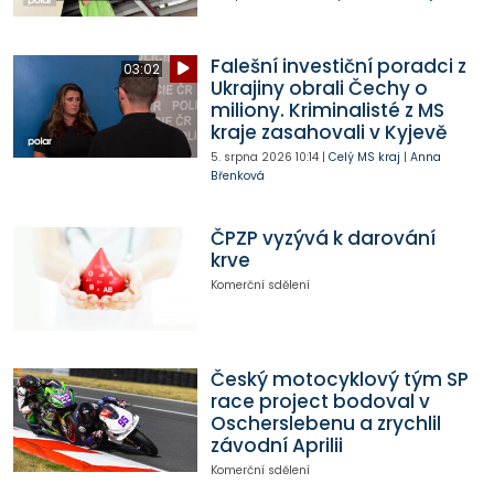
Falešní investiční poradci z
03:02
Ukrajiny obrali Čechy o
miliony. Kriminalisté z MS
kraje zasahovali v Kyjevě
5. srpna 2026
10:14
|
Celý MS kraj
|
Anna
Břenková
ČPZP vyzývá k darování
krve
Komerční sdělení
Český motocyklový tým SP
race project bodoval v
Oscherslebenu a zrychlil
závodní Aprilii
Komerční sdělení