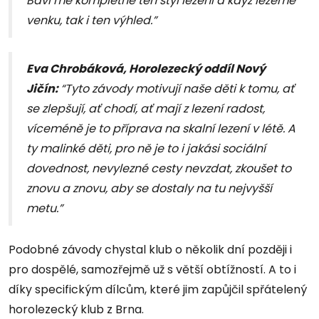
Baví mě kompletně ten styl lezení a když lezeme
venku, tak i ten výhled.”
Eva Chrobáková, Horolezecký oddíl Nový
Jičín:
“Tyto závody motivují naše děti k tomu, ať
se zlepšují, ať chodí, ať mají z lezení radost,
víceméně je to příprava na skalní lezení v létě. A
ty malinké děti, pro ně je to i jakási sociální
dovednost, nevylezné cesty nevzdat, zkoušet to
znovu a znovu, aby se dostaly na tu nejvyšší
metu.”
Podobné závody chystal klub o několik dní později i
pro dospělé, samozřejmě už s větší obtížností. A to i
díky specifickým dílcům, které jim zapůjčil spřátelený
horolezecký klub z Brna.