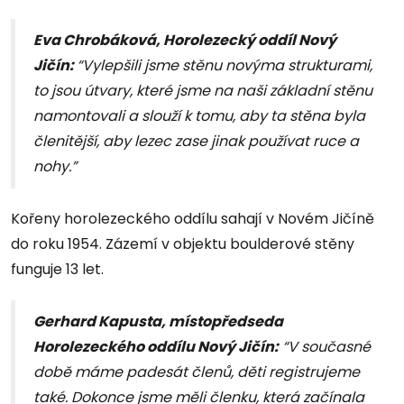
Eva Chrobáková, Horolezecký oddíl Nový
Jičín:
“Vylepšili jsme stěnu novýma strukturami,
to jsou útvary, které jsme na naši základní stěnu
namontovali a slouží k tomu, aby ta stěna byla
členitější, aby lezec zase jinak používat ruce a
nohy.”
Kořeny horolezeckého oddílu sahají v Novém Jičíně
do roku 1954. Zázemí v objektu boulderové stěny
funguje 13 let.
Gerhard Kapusta, místopředseda
Horolezeckého oddílu Nový Jičín:
“V současné
době máme padesát členů, děti registrujeme
také. Dokonce jsme měli členku, která začínala