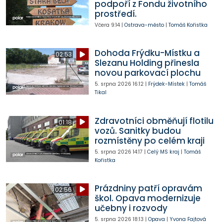
podpoří z Fondu životního
prostředí.
Včera
9:14
|
Ostrava-město
|
Tomáš Kořistka
Dohoda Frýdku-Místku a
02:53
Slezanu Holding přinesla
novou parkovací plochu
5. srpna 2026
16:12
|
Frýdek-Místek
|
Tomáš
Tikal
Zdravotníci obměňují flotilu
01:18
vozů. Sanitky budou
rozmístěny po celém kraji
5. srpna 2026
14:17
|
Celý MS kraj
|
Tomáš
Kořistka
Prázdniny patří opravám
02:56
škol. Opava modernizuje
učebny i rozvody
5. srpna 2026
18:13
|
Opava
|
Yvona Fajtová