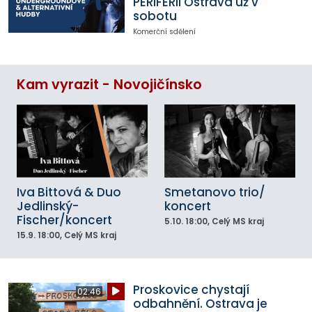
PERIFERII Ostrava už v
sobotu
Komerční sdělení
Kam vyrazit - Novojičínsko
Iva Bittová & Duo
Smetanovo trio/
Jedlinský-
koncert
Fischer/koncert
5.10.
18:00
, Celý MS kraj
15.9.
18:00
, Celý MS kraj
Proskovice chystají
02:46
odbahnění. Ostrava je