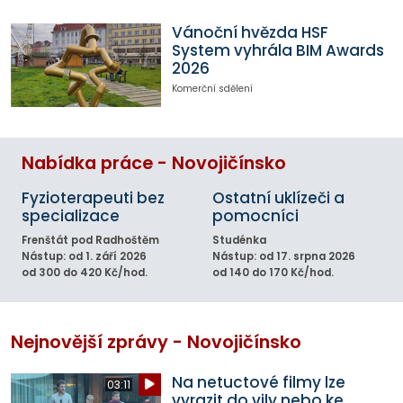
Vánoční hvězda HSF
System vyhrála BIM Awards
2026
Komerční sdělení
Nabídka práce - Novojičínsko
Fyzioterapeuti bez
Ostatní uklízeči a
specializace
pomocníci
Frenštát pod Radhoštěm
Studénka
Nástup: od 1. září 2026
Nástup: od 17. srpna 2026
od 300 do 420 Kč/hod.
od 140 do 170 Kč/hod.
Nejnovější zprávy - Novojičínsko
Na netuctové filmy lze
03:11
vyrazit do vily nebo ke