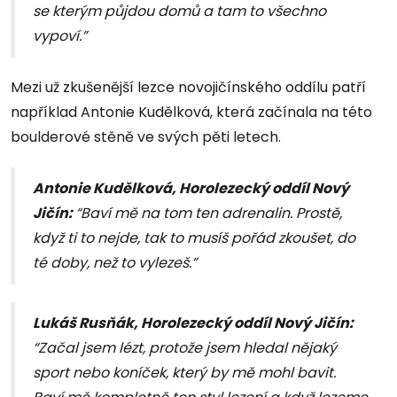
se kterým půjdou domů a tam to všechno
vypoví.”
Mezi už zkušenější lezce novojičínského oddílu patří
například Antonie Kudělková, která začínala na této
boulderové stěně ve svých pěti letech.
Antonie Kudělková, Horolezecký oddíl Nový
Jičín:
“Baví mě na tom ten adrenalin. Prostě,
když ti to nejde, tak to musíš pořád zkoušet, do
té doby, než to vylezeš.”
Lukáš Rusňák, Horolezecký oddíl Nový Jičín:
“Začal jsem lézt, protože jsem hledal nějaký
sport nebo koníček, který by mě mohl bavit.