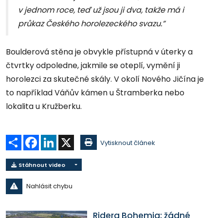
v jednom roce, teď už jsou ji dva, takže má i
průkaz Českého horolezeckého svazu.”
Boulderová stěna je obvykle přístupná v úterky a
čtvrtky odpoledne, jakmile se oteplí, vymění ji
horolezci za skutečné skály. V okolí Nového Jičína je
to například Váňův kámen u Štramberka nebo
lokalita u Kružberku.
Sdílet
Facebook
LinkedIn
X
Vytisknout článek
Stáhnout video
Nahlásit chybu
Ridera Bohemia: žádné