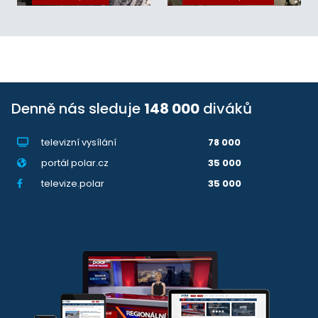
Denně nás sleduje
148 000
diváků
televizní vysílání
78 000
portál polar.cz
35 000
televize.polar
35 000