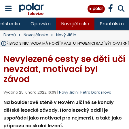
místecko
Opavsko
Novojičínsko
Bruntálsko
Domů
Novojičínsko
Nový Jičín
Ě PŘIBYLO SINIC, VODA MÁ HORŠÍ KVALITU, HYGIENICI RADÍ BÝT OPATRNÍ
ÚOHS DAL ZÁTORU POKUTU 100 000 ZA CHYBY V ZAKÁZCE NA OBN
AREÁL LODIČEK V KARVINÉ SE PŘIPRAVUJE NA VELKOU REKONSTRUKC
KARVINÁ ZNÁ BUDOUCÍ PODOBU AREÁLU LODIČKY V PARKU BOŽEN
MORAVSKOSLEZŠTÍ POLICISTÉ ODHALILI MEZINÁRODNÍ GANG PODVO
LÁKALI LIDI NA ZISKY Z KRYPTOMĚN, INFO A VIDEO NA POLAR.CZ
RADNÍ OSTRAVY A POSLANKYNĚ A. HOFFMANNOVÁ ZA PIRÁTY PODA
NA POSTUP MINISTERSTVA ŽIVOTNÍHO PROSTŘEDÍ V KAUZE HALDY 
MUŽ V PŘÍBOŘE SE VÁŽNĚ ZRANIL PŘI PRÁCI S ROZBRUŠOVAČKOU, I
SLEZSKÁ OSTRAVA PŘIPRAVUJE PROJEKTOVOU DOKUMENTACI PRO 
PODEZŘELÝ BALÍČEK ZASTAVIL PROVOZ NA NÁDRAŽÍ VE F-M, ČEKÁ 
CHLAPEČKA (2) V HAVÍŘOVĚ POKOUSAL PES, POLICIE HLEDÁ MAJITEL
MS KRAJ VYBUDUJE ZA 40 MILIONŮ V JABLUNKOVĚ NOVÝ MOST PŘES O
FOTBALISTA LAURI LAINE SE VRACÍ Z BANÍKU OSTRAVA NA PŮL ROK
F-M DOKONČIL VOLNOČASOVÝ AREÁL RIVKA PARK ZA 62 MILIONŮ,
Nevylezené cesty se děti učí
nevzdat, motivací byl
závod
Vydáno 25. února 2022 16:09 |
Nový Jičín
|
Petra Dorazilová
Na boulderové stěně v Novém Jičíně se konaly
dětské lezecké závody. Horolezecký oddíl je
uspořádal jako motivaci pro nejmenší, a také jako
přípravu na skalní lezení.