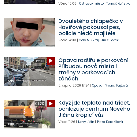
Včera
10:06
|
Ostrava-město
|
Tomáš Kořistka
Dvouletého chlapečka v
Havířově pokousal pes,
policie hledá majitele
Včera
14:33
|
Celý MS kraj
|
Jiří Cileček
Opava rozšiřuje parkování.
02:33
Přibudou nová místa i
změny v parkovacích
zónách
5. srpna 2026
17:24
|
Opava
|
Yvona Fajtová
Když jde teplota nad třicet,
01:20
ochlazuje centrum Nového
Jičína kropicí vůz
Včera
11:26
|
Nový Jičín
|
Petra Dorazilová