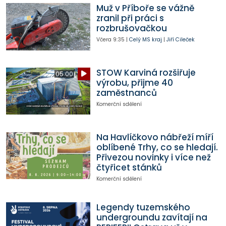
Muž v Příboře se vážně
zranil při práci s
rozbrušovačkou
Včera
9:35
|
Celý MS kraj
|
Jiří Cileček
STOW Karviná rozšiřuje
05:00
výrobu, přijme 40
zaměstnanců
Komerční sdělení
Na Havlíčkovo nábřeží míří
oblíbené Trhy, co se hledají.
Přivezou novinky i více než
čtyřicet stánků
Komerční sdělení
Legendy tuzemského
undergroundu zavítají na