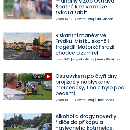
mandrily v Zoo Ostrava.
Špatné krmivo může
zvířata zabít
Včera
16:52
|
Celý MS kraj
|
Jiří Cileček
Riskantní manévr ve
Frýdku-Místku skončil
tragédií. Motorkář srazil
chodce a zemřel
Dnes
8:45
|
Frýdek-Místek
|
Anna Břenková
Ostravskem po čtyři dny
02:42
projížděly nablýskané
mercedesy, finále bylo pod
pecemi
Včera
10:00
|
Celý MS kraj
|
Libor Běčák
Alkohol a drogy navedly
řidiče do příkopu a
následného kotrmelce.