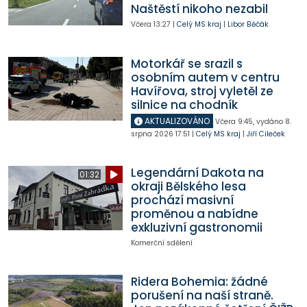
Naštěstí nikoho nezabil
Včera
13:27
|
Celý MS kraj
|
Libor Běčák
Motorkář se srazil s
osobním autem v centru
Havířova, stroj vyletěl ze
silnice na chodník
AKTUALIZOVÁNO
Včera
9:45
,
vydáno 8.
srpna 2026
17:51
|
Celý MS kraj
|
Jiří Cileček
Legendární Dakota na
01:32
okraji Bělského lesa
prochází masivní
proměnou a nabídne
exkluzivní gastronomii
Komerční sdělení
Ridera Bohemia: žádné
porušení na naší straně.