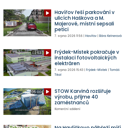
Havířov řeší parkování v
02:38
ulicích Haškova a M.
Majerové, místní sepsali
petici
7. srpna 2026
11:56
|
Havířov
|
Bára Kelnerová
Frýdek-Místek pokračuje v
02:53
instalaci fotovoltaických
elektráren
7. srpna 2026
15:43
|
Frýdek-Místek
|
Tomáš
Tikal
STOW Karviná rozšiřuje
05:00
výrobu, přijme 40
zaměstnanců
Komerční sdělení
Na Havlíčkovo nábřeží míří