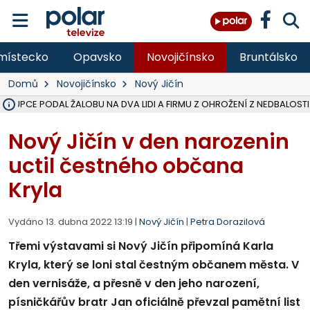
místecko
Opavsko
Novojičínsko
Bruntálsko
Domů
Novojičínsko
Nový Jičín
ÁSTUPCE PODAL ŽALOBU NA DVA LIDI A FIRMU Z OHROŽENÍ Z NEDBALOSTI
NA BÍLOVECKÝCH NOVÝCH DVORECH SE PO 84 LETECH ROZTOČILY L
KARVINSKÉ MOŘE ZÍSKÁ NOVÉ GASTRO ZÁZEMÍ S VYHLÍDKOVOU TER
REKONSTRUKCE MATEŘSKÉ ŠKOLY V CHLEBIČOVĚ MÍŘÍ DO FINÁLE, VÍ
CYKLISTU (74) SRAZIL V BRUNTÁLU KAMION, JE V OHROŽENÍ ŽIVOTA,
POLICIE HLEDÁ PŘÍPADNÉ SVĚDKY, KTEŘÍ POMŮŽOU OBJASNIT PRŮ
MS KRAJ DOKONČIL OPRAVU SILNICE MEZI VRBNEM A HEŘMANOVICEM
SMVAK NABÍZÍ V DOBĚ SUCHA VODU OBCÍM A FIRMÁM, CISTERNY JE
F-M POKRAČUJE V INSTALACI FOTOVOLTAICKÝCH ELEKTRÁREN, REP
SENIOR AKADEMIE V OPAVĚ ZAHÁJILA DALŠÍ BĚH, REPORTÁŽ NA POL
PLANETÁRIUM V OSTRAVĚ CHYSTÁ POZOROVÁNÍ ČÁSTEČNÉHO ZATMĚ
OPRAVA ULIC V HAVÍŘOVĚ UKONČÍ NELEGÁLNÍ PARKOVÁNÍ VE VNI
V HAVÍŘOVĚ SE TĚŽCE ZRANIL MOTORKÁŘ PO SRÁŽCE S AUTEM, INF
FC BANÍK OSTRAVA PROHRÁL V HRADCI KRÁLOVÉ 1:2, OD 43. MINUTY 
MOTORKÁŘ VE F-M BĚHEM PŘEDJÍŽDĚNÍ SRAZIL CHODCE A ZEMŘE
Nový Jičín v den narozenin
uctil čestného občana
Kryla
Vydáno 13. dubna 2022 13:19 |
Nový Jičín
|
Petra Dorazilová
Třemi výstavami si Nový Jičín připomíná Karla
Kryla, který se loni stal čestným občanem města. V
den vernisáže, a přesně v den jeho narození,
písničkářův bratr Jan oficiálně převzal pamětní list