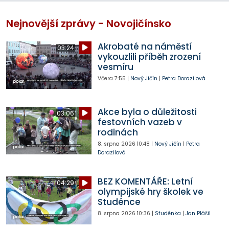
Nejnovější zprávy - Novojičínsko
Akrobaté na náměstí
03:24
vykouzlili příběh zrození
vesmíru
Včera
7:55
|
Nový Jičín
|
Petra Dorazilová
Akce byla o důležitosti
03:06
festovních vazeb v
rodinách
8. srpna 2026
10:48
|
Nový Jičín
|
Petra
Dorazilová
BEZ KOMENTÁŘE: Letní
04:29
olympijské hry školek ve
Studénce
8. srpna 2026
10:36
|
Studénka
|
Jan Plášil