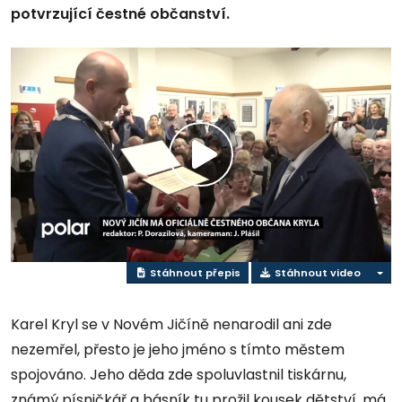
potvrzující čestné občanství.
Přehrát
video
Stáhnout přepis
Stáhnout video
Karel Kryl se v Novém Jičíně nenarodil ani zde
nezemřel, přesto je jeho jméno s tímto městem
spojováno. Jeho děda zde spoluvlastnil tiskárnu,
známý písničkář a básník tu prožil kousek dětství, má