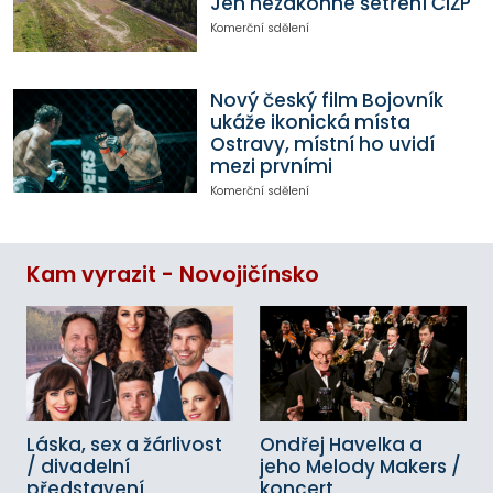
Jen nezákonné šetření ČIŽP
Komerční sdělení
Nový český film Bojovník
ukáže ikonická místa
Ostravy, místní ho uvidí
mezi prvními
Komerční sdělení
Kam vyrazit - Novojičínsko
Láska, sex a žárlivost
Ondřej Havelka a
/ divadelní
jeho Melody Makers /
představení
koncert