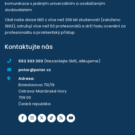
komunikace s jediným univerzálním a osvědčeným
dodavatelem.
Obě naše divize těží z více než 30ti let zkušeností (založeno
1993), sdružují více než 50 profesionálů a drží řadu ocenění za
profesionalitu a proklientský přístup.
Kontaktujte nás
552 303 303
(Nezasílejte SMS, děkujeme)
polar@polar.cz
Adresa:
Boleslavova 710/19
Ostrava-Mariánské Hory
709 00
Česká republika