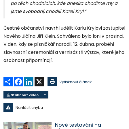
po těch chodnících, kde dneska chodíme my a
jsme svobodní, chodili Karel Kryl.”
Čestné občanství navrhl udělit Karlu Krylovi zastupitel
Nového Jičína Jiří Klein. Schváleno bylo loni v prosinci.
V den, kdy se písničkář narodil, 12. dubna, proběhl
slavnostní ceremoniál a vernisáž tři výstav, které jeho
osobnost připomínají.
Sdílet
Facebook
LinkedIn
X
Vytisknout článek
Stáhnout video
Nahlásit chybu
Nové testování na