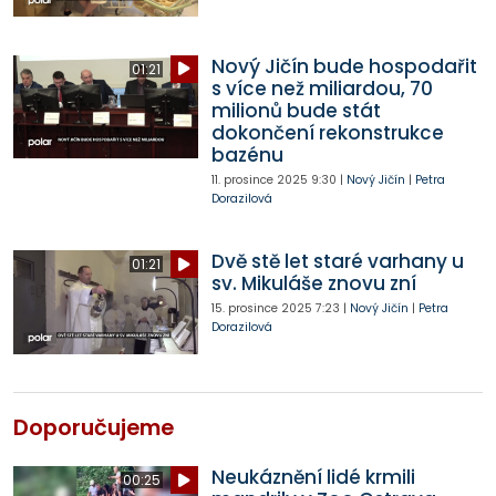
Nový Jičín bude hospodařit
01:21
s více než miliardou, 70
milionů bude stát
dokončení rekonstrukce
bazénu
11. prosince 2025
9:30
|
Nový Jičín
|
Petra
Dorazilová
Dvě stě let staré varhany u
01:21
sv. Mikuláše znovu zní
15. prosince 2025
7:23
|
Nový Jičín
|
Petra
Dorazilová
Doporučujeme
Neukáznění lidé krmili
00:25