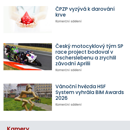
ČPZP vyzývá k darování
krve
Komerční sdělení
Český motocyklový tým SP
race project bodoval v
Oscherslebenu a zrychlil
závodní Aprilii
Komerční sdělení
Vánoční hvězda HSF
System vyhrála BIM Awards
2026
Komerční sdělení
Kamery