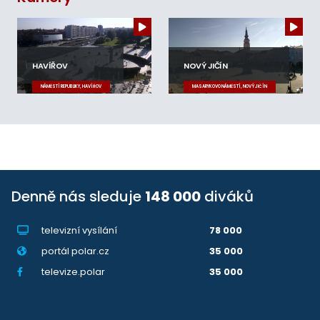
HAVÍŘOV
NOVÝ JIČÍN
NÁMĚSTÍ REPUBLIKY, HAVÍŘOV
MASARYKOVO NÁMĚSTÍ, NOVÝ JIČÍN
Denně nás sleduje
148 000
diváků
televizní vysílání
78 000
portál polar.cz
35 000
televize.polar
35 000