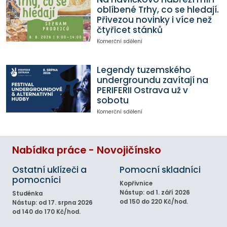
oblíbené Trhy, co se hledají.
Přivezou novinky i více než
čtyřicet stánků
Komerční sdělení
Legendy tuzemského
undergroundu zavítají na
PERIFERII Ostrava už v
sobotu
Komerční sdělení
Nabídka práce - Novojičínsko
Ostatní uklízeči a
Pomocní skladníci
pomocníci
Kopřivnice
Nástup: od 1. září 2026
Studénka
od 150 do 220 Kč/hod.
Nástup: od 17. srpna 2026
od 140 do 170 Kč/hod.