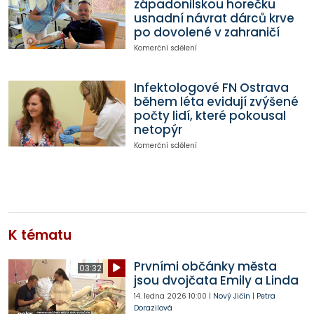
západonilskou horečku
usnadní návrat dárců krve
po dovolené v zahraničí
Komerční sdělení
Infektologové FN Ostrava
během léta evidují zvýšené
počty lidí, které pokousal
netopýr
Komerční sdělení
K tématu
Prvními občánky města
03:32
jsou dvojčata Emily a Linda
14. ledna 2026
10:00
|
Nový Jičín
|
Petra
Dorazilová