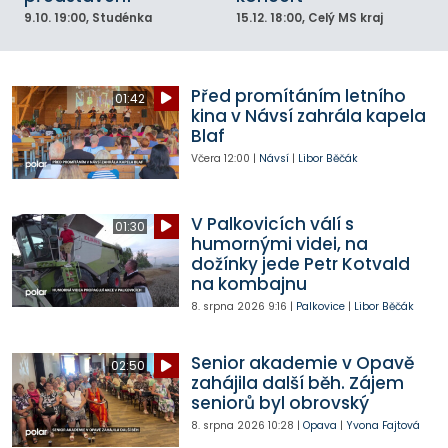
9.10.
19:00
, Studénka
15.12.
18:00
, Celý MS kraj
Před promítáním letního
01:42
kina v Návsí zahrála kapela
Blaf
Včera
12:00
|
Návsí
|
Libor Běčák
V Palkovicích válí s
01:30
humornými videi, na
dožínky jede Petr Kotvald
na kombajnu
8. srpna 2026
9:16
|
Palkovice
|
Libor Běčák
Senior akademie v Opavě
02:50
zahájila další běh. Zájem
seniorů byl obrovský
8. srpna 2026
10:28
|
Opava
|
Yvona Fajtová