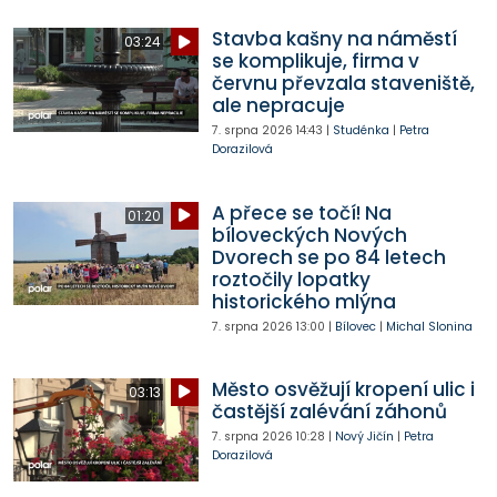
Stavba kašny na náměstí
03:24
se komplikuje, firma v
červnu převzala staveniště,
ale nepracuje
7. srpna 2026
14:43
|
Studénka
|
Petra
Dorazilová
A přece se točí! Na
01:20
bíloveckých Nových
Dvorech se po 84 letech
roztočily lopatky
historického mlýna
7. srpna 2026
13:00
|
Bílovec
|
Michal Slonina
Město osvěžují kropení ulic i
03:13
častější zalévání záhonů
7. srpna 2026
10:28
|
Nový Jičín
|
Petra
Dorazilová