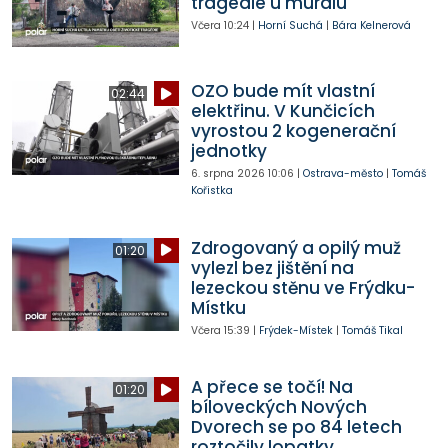
tragédie u muralu
Včera
10:24
|
Horní Suchá
|
Bára Kelnerová
OZO bude mít vlastní
02:44
elektřinu. V Kunčicích
vyrostou 2 kogenerační
jednotky
6. srpna 2026
10:06
|
Ostrava-město
|
Tomáš
Kořistka
Zdrogovaný a opilý muž
01:20
vylezl bez jištění na
lezeckou stěnu ve Frýdku-
Místku
Včera
15:39
|
Frýdek-Místek
|
Tomáš Tikal
A přece se točí! Na
01:20
bíloveckých Nových
Dvorech se po 84 letech
roztočily lopatky