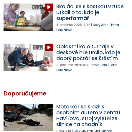
Školáci se s kostkou v ruce
03:24
utkali o to, kdo je
superfarmář
4. prosince 2025
15:42
|
Nový Jičín
|
Petra
Dorazilová
Oblastní kolo turnaje v
01:20
deskové hře určilo, kdo je
dobrý počtář se štěstím
2. prosince 2025
8:31
|
Nový Jičín
|
Petra
Dorazilová
Doporučujeme
Motorkář se srazil s
osobním autem v centru
Havířova, stroj vyletěl ze
silnice na chodník
Dnes
17:51
|
Celý MS kraj
|
Jiří Cileček