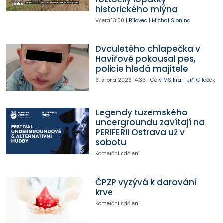
historického mlýna
Včera
13:00
|
Bílovec
|
Michal Slonina
Dvouletého chlapečka v
Havířově pokousal pes,
policie hledá majitele
6. srpna 2026
14:33
|
Celý MS kraj
|
Jiří Cileček
Legendy tuzemského
undergroundu zavítají na
PERIFERII Ostrava už v
sobotu
Komerční sdělení
ČPZP vyzývá k darování
krve
Komerční sdělení