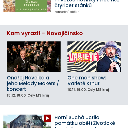
čtyřicet stánků
Komerční sdělení
Kam vyrazit - Novojičínsko
Ondřej Havelka a
One man show:
jeho Melody Makers /
Varieté Krhut
koncert
10.11.
19:00
, Celý MS kraj
15.12.
18:00
, Celý MS kraj
Horní Suchá uctila
01:37
památku obětí Životické