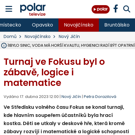
místecko
Opavsko
Novojičínsko
Bruntálsko
Domů
Novojičínsko
Nový Jičín
Ě PŘIBYLO SINIC, VODA MÁ HORŠÍ KVALITU, HYGIENICI RADÍ BÝT OPATRNÍ
ÚOHS DAL ZÁTORU POKUTU 100 000 ZA CHYBY V ZAKÁZCE NA OBN
AREÁL LODIČEK V KARVINÉ SE PŘIPRAVUJE NA VELKOU REKONSTRUKC
KARVINÁ ZNÁ BUDOUCÍ PODOBU AREÁLU LODIČKY V PARKU BOŽEN
CYKLISTU (74) SRAZIL V BRUNTÁLU KAMION, JE V OHROŽENÍ ŽIVOTA,
POLICIE HLEDÁ PŘÍPADNÉ SVĚDKY, KTEŘÍ POMŮŽOU OBJASNIT PRŮ
RADNÍ OSTRAVY A POSLANKYNĚ A. HOFFMANNOVÁ ZA PIRÁTY PODA
NA POSTUP MINISTERSTVA ŽIVOTNÍHO PROSTŘEDÍ V KAUZE HALDY 
MUŽ V PŘÍBOŘE SE VÁŽNĚ ZRANIL PŘI PRÁCI S ROZBRUŠOVAČKOU, I
SLEZSKÁ OSTRAVA PŘIPRAVUJE PROJEKTOVOU DOKUMENTACI PRO 
PODEZŘELÝ BALÍČEK ZASTAVIL PROVOZ NA NÁDRAŽÍ VE F-M, ČEKÁ 
CHLAPEČKA (2) V HAVÍŘOVĚ POKOUSAL PES, POLICIE HLEDÁ MAJITEL
MS KRAJ VYBUDUJE ZA 40 MILIONŮ V JABLUNKOVĚ NOVÝ MOST PŘES O
FOTBALISTA LAURI LAINE SE VRACÍ Z BANÍKU OSTRAVA NA PŮL ROK
F-M DOKONČIL VOLNOČASOVÝ AREÁL RIVKA PARK ZA 62 MILIONŮ,
Turnaj ve Fokusu byl o
zábavě, logice i
matematice
Vydáno 17. dubna 2023 12:00 |
Nový Jičín
|
Petra Dorazilová
Ve Středisku volného času Fokus se konal turnaji,
kde hlavním soupeřem účastníků byla hrací
kostka. Děti se utkaly v deskové hře, která kromě
zábavy rozvíjí i matematické a logické schopnosti