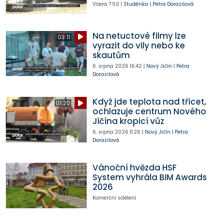
Včera
7:50
|
Studénka
|
Petra Dorazilová
Na netuctové filmy lze
03:11
vyrazit do vily nebo ke
skautům
6. srpna 2026
16:42
|
Nový Jičín
|
Petra
Dorazilová
Když jde teplota nad třicet,
01:20
ochlazuje centrum Nového
Jičína kropicí vůz
6. srpna 2026
11:26
|
Nový Jičín
|
Petra
Dorazilová
Vánoční hvězda HSF
System vyhrála BIM Awards
2026
Komerční sdělení