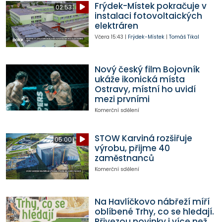
Frýdek-Místek pokračuje v
02:53
instalaci fotovoltaických
elektráren
Včera
15:43
|
Frýdek-Místek
|
Tomáš Tikal
Nový český film Bojovník
ukáže ikonická místa
Ostravy, místní ho uvidí
mezi prvními
Komerční sdělení
STOW Karviná rozšiřuje
05:00
výrobu, přijme 40
zaměstnanců
Komerční sdělení
Na Havlíčkovo nábřeží míří
oblíbené Trhy, co se hledají.
Přivezou novinky i více než