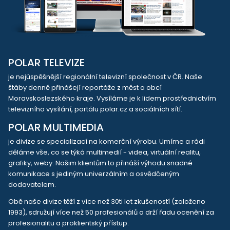
POLAR TELEVIZE
je nejúspěšnější regionální televizní společnost v ČR. Naše
štáby denně přinášejí reportáže z měst a obcí
Moravskoslezského kraje. Vysíláme je k lidem prostřednictvím
televizního vysílání, portálu polar.cz a sociálních sítí.
POLAR MULTIMEDIA
je divize se specializací na komerční výrobu. Umíme a rádi
děláme vše, co se týká multimedií - videa, virtuální realitu,
grafiky, weby. Našim klientům to přináší výhodu snadné
komunikace s jediným univerzálním a osvědčeným
dodavatelem.
Obě naše divize těží z více než 30ti let zkušeností (založeno
1993), sdružují více než 50 profesionálů a drží řadu ocenění za
profesionalitu a proklientský přístup.