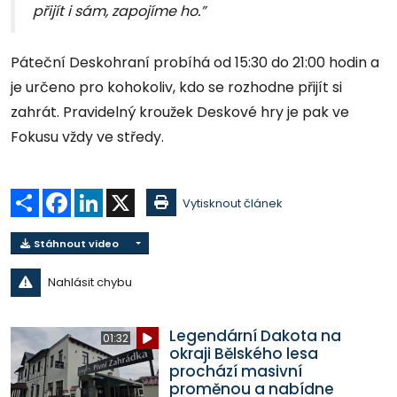
přijít i sám, zapojíme ho.”
Páteční Deskohraní probíhá od 15:30 do 21:00 hodin a
je určeno pro kohokoliv, kdo se rozhodne přijít si
zahrát. Pravidelný kroužek Deskové hry je pak ve
Fokusu vždy ve středy.
Sdílet
Facebook
LinkedIn
X
Vytisknout článek
Stáhnout video
Nahlásit chybu
Legendární Dakota na
01:32
okraji Bělského lesa
prochází masivní
proměnou a nabídne