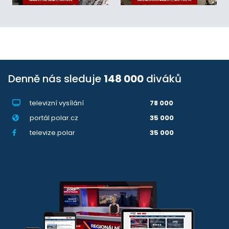
NÁMĚSTÍ REPUBLIKY, HAVÍŘOV
MASARYKOVO NÁMĚSTÍ, NOVÝ JIČÍN
Denně nás sleduje
148 000
diváků
televizní vysílání
78 000
portál polar.cz
35 000
televize.polar
35 000