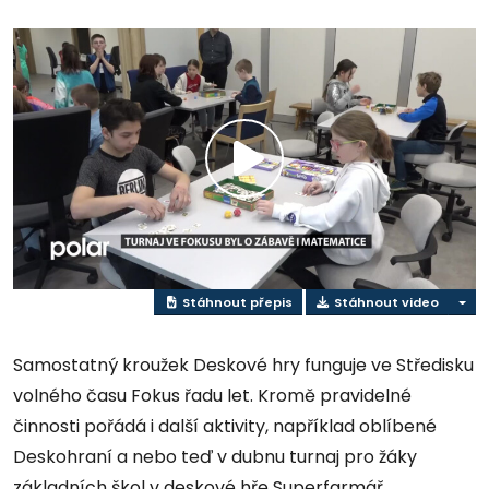
Přehrát
video
Stáhnout přepis
Stáhnout video
Samostatný kroužek Deskové hry funguje ve Středisku
volného času Fokus řadu let. Kromě pravidelné
činnosti pořádá i další aktivity, například oblíbené
Deskohraní a nebo teď v dubnu turnaj pro žáky
základních škol v deskové hře Superfarmář.