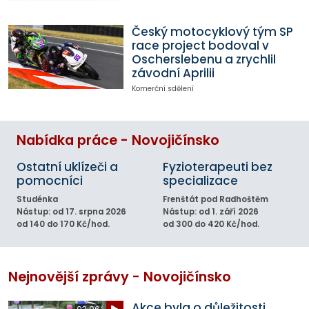
Český motocyklový tým SP
race project bodoval v
Oscherslebenu a zrychlil
závodní Aprilii
Komerční sdělení
Nabídka práce - Novojičínsko
Ostatní uklízeči a
Fyzioterapeuti bez
pomocníci
specializace
Studénka
Frenštát pod Radhoštěm
Nástup: od 17. srpna 2026
Nástup: od 1. září 2026
od 140 do 170 Kč/hod.
od 300 do 420 Kč/hod.
Nejnovější zprávy - Novojičínsko
Akce byla o důležitosti