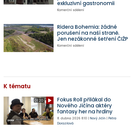
exkluzivní gastronomii
Komerční sdělení
Ridera Bohemia: žádné
porušení na naší straně.
Jen nezákonné šetření ČIŽP
Komerční sdělení
K tématu
Fokus Roll přilákal do
01:20
Nového Jičína aktéry
fantasy her na hrdiny
8. dubna 2026
8:10
|
Nový Jičín
|
Petra
Dorazilová