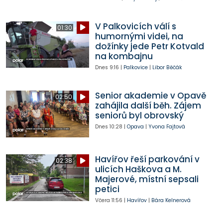
V Palkovicích válí s
01:30
humornými videi, na
dožínky jede Petr Kotvald
na kombajnu
Dnes
9:16
|
Palkovice
|
Libor Běčák
Senior akademie v Opavě
02:50
zahájila další běh. Zájem
seniorů byl obrovský
Dnes
10:28
|
Opava
|
Yvona Fajtová
Havířov řeší parkování v
02:38
ulicích Haškova a M.
Majerové, místní sepsali
petici
Včera
11:56
|
Havířov
|
Bára Kelnerová