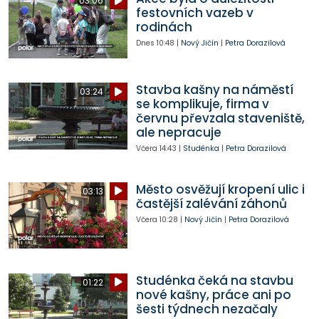
03:06
festovních vazeb v
rodinách
Dnes
10:48
|
Nový Jičín
|
Petra Dorazilová
Stavba kašny na náměstí
03:24
se komplikuje, firma v
červnu převzala staveniště,
ale nepracuje
Včera
14:43
|
Studénka
|
Petra Dorazilová
Město osvěžují kropení ulic i
03:13
častější zalévání záhonů
Včera
10:28
|
Nový Jičín
|
Petra Dorazilová
Studénka čeká na stavbu
01:22
nové kašny, práce ani po
šesti týdnech nezačaly