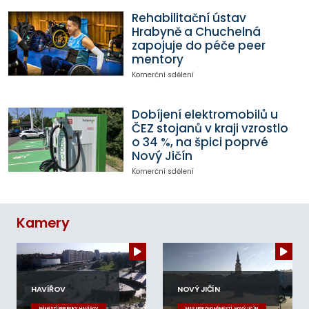
Rehabilitační ústav
Hrabyně a Chuchelná
zapojuje do péče peer
mentory
Komerční sdělení
Dobíjení elektromobilů u
ČEZ stojanů v kraji vzrostlo
o 34 %, na špici poprvé
Nový Jičín
Komerční sdělení
Kamery
HAVÍŘOV
NOVÝ JIČÍN