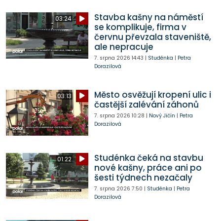
Stavba kašny na náměstí
03:24
se komplikuje, firma v
červnu převzala staveniště,
ale nepracuje
7. srpna 2026
14:43
|
Studénka
|
Petra
Dorazilová
Město osvěžují kropení ulic i
03:13
častější zalévání záhonů
7. srpna 2026
10:28
|
Nový Jičín
|
Petra
Dorazilová
Studénka čeká na stavbu
01:22
nové kašny, práce ani po
šesti týdnech nezačaly
7. srpna 2026
7:50
|
Studénka
|
Petra
Dorazilová