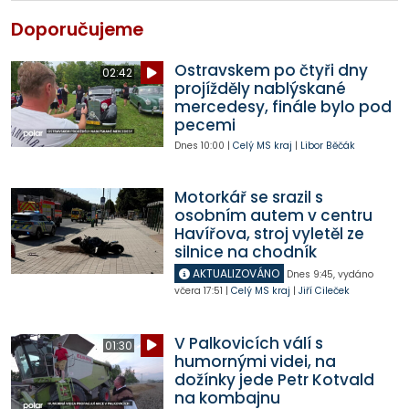
Doporučujeme
Ostravskem po čtyři dny
02:42
projížděly nablýskané
mercedesy, finále bylo pod
pecemi
Dnes
10:00
|
Celý MS kraj
|
Libor Běčák
Motorkář se srazil s
osobním autem v centru
Havířova, stroj vyletěl ze
silnice na chodník
AKTUALIZOVÁNO
Dnes
9:45
,
vydáno
včera
17:51
|
Celý MS kraj
|
Jiří Cileček
V Palkovicích válí s
01:30
humornými videi, na
dožínky jede Petr Kotvald
na kombajnu