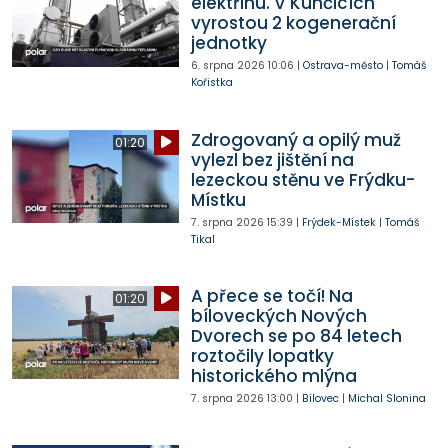
elektřinu. V Kunčicích
vyrostou 2 kogenerační
jednotky
6. srpna 2026
10:06
|
Ostrava-město
|
Tomáš
Kořistka
Zdrogovaný a opilý muž
01:20
vylezl bez jištění na
lezeckou stěnu ve Frýdku-
Místku
7. srpna 2026
15:39
|
Frýdek-Místek
|
Tomáš
Tikal
A přece se točí! Na
01:20
bíloveckých Nových
Dvorech se po 84 letech
roztočily lopatky
historického mlýna
7. srpna 2026
13:00
|
Bílovec
|
Michal Slonina