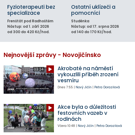
Fyzioterapeuti bez
Ostatní uklízeči a
specializace
pomocníci
Frenštát pod Radhoštěm
Studénka
Nástup: od 1. září 2026
Nástup: od 17. srpna 2026
od 300 do 420 Kč/hod.
od 140 do 170 Kč/hod.
Nejnovější zprávy - Novojičínsko
Akrobaté na náměstí
03:24
vykouzlili příběh zrození
vesmíru
Dnes
7:55
|
Nový Jičín
|
Petra Dorazilová
Akce byla o důležitosti
03:06
festovních vazeb v
rodinách
Včera
10:48
|
Nový Jičín
|
Petra Dorazilová