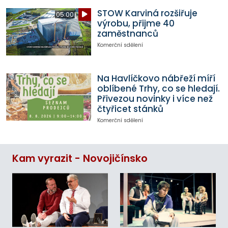
STOW Karviná rozšiřuje
05:00
výrobu, přijme 40
zaměstnanců
Komerční sdělení
Na Havlíčkovo nábřeží míří
oblíbené Trhy, co se hledají.
Přivezou novinky i více než
čtyřicet stánků
Komerční sdělení
Kam vyrazit - Novojičínsko