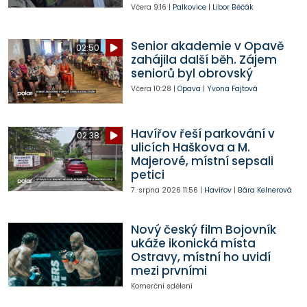
Včera
9:16
|
Palkovice
|
Libor Běčák
Senior akademie v Opavě
02:50
zahájila další běh. Zájem
seniorů byl obrovský
Včera
10:28
|
Opava
|
Yvona Fajtová
Havířov řeší parkování v
02:38
ulicích Haškova a M.
Majerové, místní sepsali
petici
7. srpna 2026
11:56
|
Havířov
|
Bára Kelnerová
Nový český film Bojovník
ukáže ikonická místa
Ostravy, místní ho uvidí
mezi prvními
Komerční sdělení