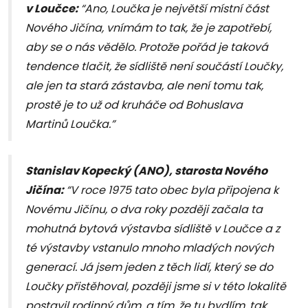
v Loučce:
“Ano, Loučka je největší místní část
Nového Jičína, vnímám to tak, že je zapotřebí,
aby se o nás vědělo. Protože pořád je taková
tendence tlačit, že sídliště není součástí Loučky,
ale jen ta stará zástavba, ale není tomu tak,
prostě je to už od kruháče od Bohuslava
Martinů Loučka.”
Stanislav Kopecký (ANO), starosta Nového
Jičína:
“V roce 1975 tato obec byla připojena k
Novému Jičínu, o dva roky později začala ta
mohutná bytová výstavba sídliště v Loučce a z
té výstavby vstanulo mnoho mladých nových
generací. Já jsem jeden z těch lidí, který se do
Loučky přistěhoval, později jsme si v této lokalitě
postavil rodinný dům, a tím, že tu bydlím, tak