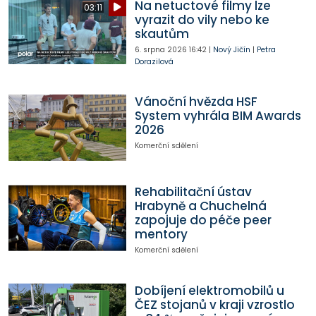
Na netuctové filmy lze
03:11
vyrazit do vily nebo ke
skautům
6. srpna 2026
16:42
|
Nový Jičín
|
Petra
Dorazilová
Vánoční hvězda HSF
System vyhrála BIM Awards
2026
Komerční sdělení
Rehabilitační ústav
Hrabyně a Chuchelná
zapojuje do péče peer
mentory
Komerční sdělení
Dobíjení elektromobilů u
ČEZ stojanů v kraji vzrostlo