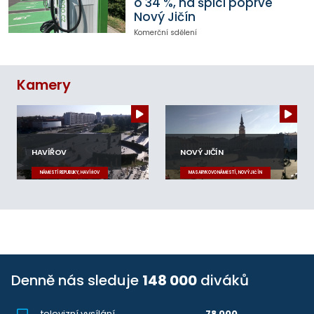
o 34 %, na špici poprvé
Nový Jičín
Komerční sdělení
Kamery
HAVÍŘOV
NOVÝ JIČÍN
NÁMĚSTÍ REPUBLIKY, HAVÍŘOV
MASARYKOVO NÁMĚSTÍ, NOVÝ JIČÍN
Denně nás sleduje
148 000
diváků
televizní vysílání
78 000