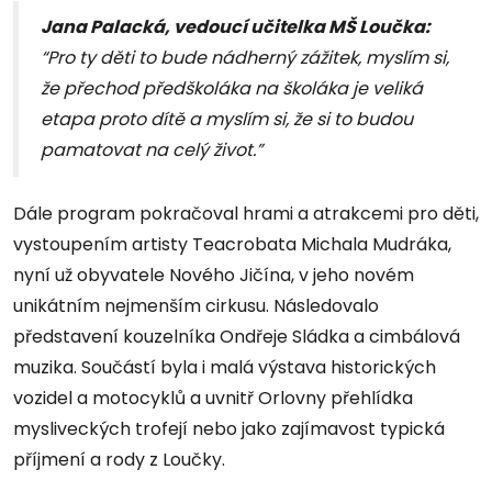
Jana Palacká, vedoucí učitelka MŠ Loučka:
“Pro ty děti to bude nádherný zážitek, myslím si,
že přechod předškoláka na školáka je veliká
etapa proto dítě a myslím si, že si to budou
pamatovat na celý život.”
Dále program pokračoval hrami a atrakcemi pro děti,
vystoupením artisty Teacrobata Michala Mudráka,
nyní už obyvatele Nového Jičína, v jeho novém
unikátním nejmenším cirkusu. Následovalo
představení kouzelníka Ondřeje Sládka a cimbálová
muzika. Součástí byla i malá výstava historických
vozidel a motocyklů a uvnitř Orlovny přehlídka
mysliveckých trofejí nebo jako zajímavost typická
příjmení a rody z Loučky.