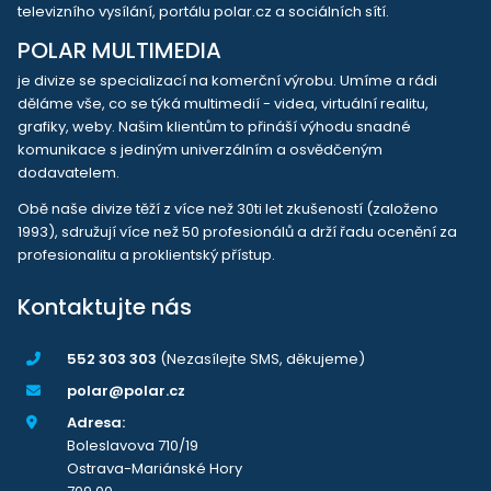
televizního vysílání, portálu polar.cz a sociálních sítí.
POLAR MULTIMEDIA
je divize se specializací na komerční výrobu. Umíme a rádi
děláme vše, co se týká multimedií - videa, virtuální realitu,
grafiky, weby. Našim klientům to přináší výhodu snadné
komunikace s jediným univerzálním a osvědčeným
dodavatelem.
Obě naše divize těží z více než 30ti let zkušeností (založeno
1993), sdružují více než 50 profesionálů a drží řadu ocenění za
profesionalitu a proklientský přístup.
Kontaktujte nás
552 303 303
(Nezasílejte SMS, děkujeme)
polar@polar.cz
Adresa:
Boleslavova 710/19
Ostrava-Mariánské Hory