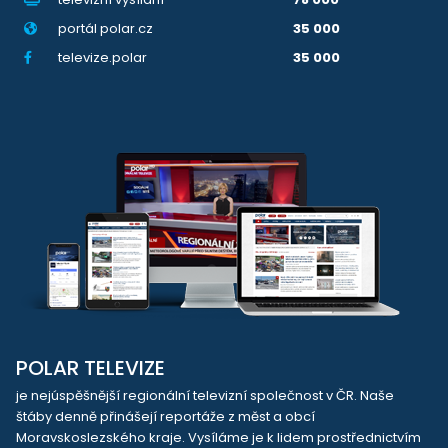
portál polar.cz
35 000
televize.polar
35 000
POLAR TELEVIZE
je nejúspěšnější regionální televizní společnost v ČR. Naše
štáby denně přinášejí reportáže z měst a obcí
Moravskoslezského kraje. Vysíláme je k lidem prostřednictvím