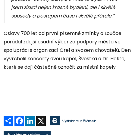
jsem získal nejen krásné bydlení, ale i skvělé
sousedy a postupem času i skvělé přátele.”
Oslavy 700 let od první písemné zmínky o Loučce
pořádal zdejší osadní výbor za podpory města ve
spolupráci s organizací Orel a svazem chovatelů. Den
vyvrcholil koncerty dvou kapel, Švestka a Dr. Hekto,
které se dají částečně označit za místní kapely.
Sdílet
Facebook
LinkedIn
X
Vytisknout článek
Stáhnout video