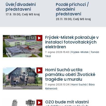
Úvěr/divadelní
Pozdě příchozí /
představení
divadelní
představení
17.9.
19:00
, Celý MS kraj
23.11.
19:00
, Celý MS kraj
Frýdek-Místek pokračuje v
02:53
instalaci fotovoltaických
elektráren
7. srpna 2026
15:43
|
Frýdek-Místek
|
Tomáš
Tikal
Horní Suchá uctila
01:37
památku obětí Životické
tragédie u muralu
7. srpna 2026
10:24
|
Horní Suchá
|
Bára
Kelnerová
OZO bude mít vlastní
02:44