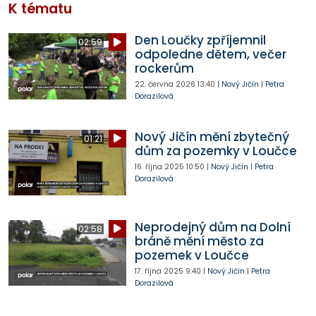
K tématu
Den Loučky zpříjemnil
02:59
odpoledne dětem, večer
rockerům
22. června 2026
13:40
|
Nový Jičín
|
Petra
Dorazilová
Nový Jičín mění zbytečný
01:21
dům za pozemky v Loučce
16. října 2025
10:50
|
Nový Jičín
|
Petra
Dorazilová
Neprodejný dům na Dolní
02:58
bráně mění město za
pozemek v Loučce
17. října 2025
9:40
|
Nový Jičín
|
Petra
Dorazilová