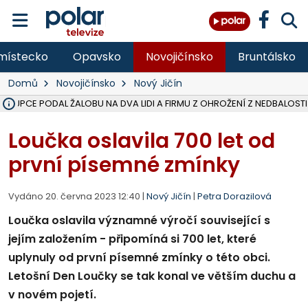
místecko
Opavsko
Novojičínsko
Bruntálsko
Domů
Novojičínsko
Nový Jičín
ÁSTUPCE PODAL ŽALOBU NA DVA LIDI A FIRMU Z OHROŽENÍ Z NEDBALOSTI
NA SLEZSKÉ HARTĚ PŘIBYLO SINIC, VODA MÁ HORŠÍ KVALITU, HYGIENI
NA BÍLOVECKÝCH NOVÝCH DVORECH SE PO 84 LETECH ROZTOČILY L
KARVINSKÉ MOŘE ZÍSKÁ NOVÉ GASTRO ZÁZEMÍ S VYHLÍDKOVOU TER
REKONSTRUKCE MATEŘSKÉ ŠKOLY V CHLEBIČOVĚ MÍŘÍ DO FINÁLE, VÍ
CYKLISTU (74) SRAZIL V BRUNTÁLU KAMION, JE V OHROŽENÍ ŽIVOTA,
POLICIE HLEDÁ PŘÍPADNÉ SVĚDKY, KTEŘÍ POMŮŽOU OBJASNIT PRŮ
MS KRAJ DOKONČIL OPRAVU SILNICE MEZI VRBNEM A HEŘMANOVICEM
SMVAK NABÍZÍ V DOBĚ SUCHA VODU OBCÍM A FIRMÁM, CISTERNY JE
F-M POKRAČUJE V INSTALACI FOTOVOLTAICKÝCH ELEKTRÁREN, REP
SENIOR AKADEMIE V OPAVĚ ZAHÁJILA DALŠÍ BĚH, REPORTÁŽ NA POL
PLANETÁRIUM V OSTRAVĚ CHYSTÁ POZOROVÁNÍ ČÁSTEČNÉHO ZATMĚ
OPRAVA ULIC V HAVÍŘOVĚ UKONČÍ NELEGÁLNÍ PARKOVÁNÍ VE VNI
V HAVÍŘOVĚ SE TĚŽCE ZRANIL MOTORKÁŘ PO SRÁŽCE S AUTEM, INF
TRAGICKÁ SRÁŽKA VLAKU S KAMIONEM V DOLNÍ LUTYNI Z LEDNA 
Loučka oslavila 700 let od
první písemné zmínky
Vydáno 20. června 2023 12:40 |
Nový Jičín
|
Petra Dorazilová
Loučka oslavila významné výročí související s
jejím založením - připomíná si 700 let, které
uplynuly od první písemné zmínky o této obci.
Letošní Den Loučky se tak konal ve větším duchu a
v novém pojetí.