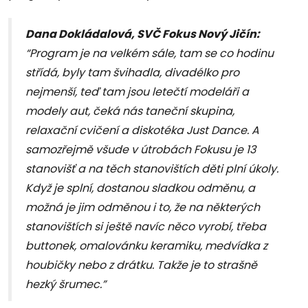
Dana Dokládalová, SVČ Fokus Nový Jičín:
“Program je na velkém sále, tam se co hodinu
střídá, byly tam švihadla, divadélko pro
nejmenší, teď tam jsou letečtí modeláři a
modely aut, čeká nás taneční skupina,
relaxační cvičení a diskotéka Just Dance. A
samozřejmě všude v útrobách Fokusu je 13
stanovišť a na těch stanovištích děti plní úkoly.
Když je splní, dostanou sladkou odměnu, a
možná je jim odměnou i to, že na některých
stanovištích si ještě navíc něco vyrobí, třeba
buttonek, omalovánku keramiku, medvídka z
houbičky nebo z drátku. Takže je to strašně
hezký šrumec.”