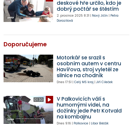
deskové hře určilo, kdo je
dobrý počtář se štěstím
2. prosince 2025
8:31
|
Nový Jičín
|
Petra
Dorazilová
Doporučujeme
Motorkář se srazil s
osobním autem v centru
Havířova, stroj vyletěl ze
silnice na chodník
Dnes
17:51
|
Celý MS kraj
|
Jiří Cileček
V Palkovicích válí s
01:30
humornými videi, na
dožínky jede Petr Kotvald
na kombajnu
Dnes
9:16
|
Palkovice
|
Libor Běčák