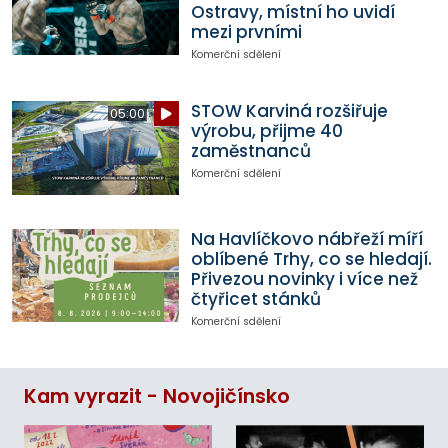
Ostravy, místní ho uvidí
mezi prvními
Komerční sdělení
STOW Karviná rozšiřuje
05:00
výrobu, přijme 40
zaměstnanců
Komerční sdělení
Na Havlíčkovo nábřeží míří
oblíbené Trhy, co se hledají.
Přivezou novinky i více než
čtyřicet stánků
Komerční sdělení
Kam vyrazit - Novojičínsko