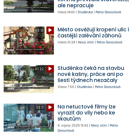
ale nepracuje
Včera
14:43
|
Studénka
|
Petra Dorazilová
Město osvěžují kropení ulic i
03:13
častější zalévání záhonů
Včera
10:28
|
Nový Jičín
|
Petra Dorazilová
Studénka čeká na stavbu
01:22
nové kašny, práce ani po
šesti týdnech nezačaly
Včera
7:50
|
Studénka
|
Petra Dorazilová
Na netuctové filmy lze
03:11
vyrazit do vily nebo ke
skautům
6. srpna 2026
16:42
|
Nový Jičín
|
Petra
Dorazilová