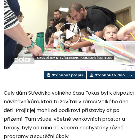
Přehrát
video
Stáhnout přepis
Stáhnout video
Celý dům Střediska volného času Fokus byl k dispozici
návštěvníkům, kteří tu zavítali v rámci Velkého dne
dětí. Projít jej mohli od podkroví přístavby až po
přízemí. Tam všude, včetně venkovních prostor a
terasy, byly od rána do večera nachystány různé
programy a soutěžní úkoly.