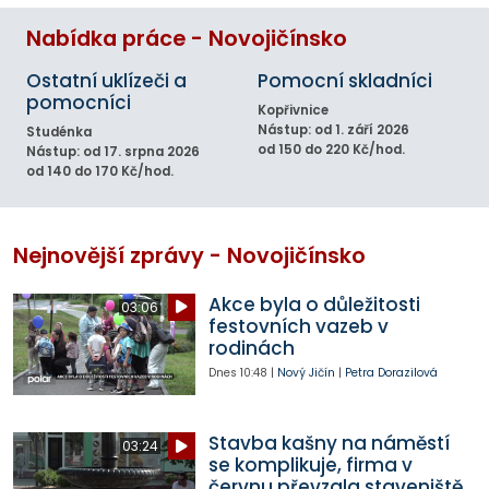
Nabídka práce - Novojičínsko
Ostatní uklízeči a
Pomocní skladníci
pomocníci
Kopřivnice
Nástup: od 1. září 2026
Studénka
od 150 do 220 Kč/hod.
Nástup: od 17. srpna 2026
od 140 do 170 Kč/hod.
Nejnovější zprávy - Novojičínsko
Akce byla o důležitosti
03:06
festovních vazeb v
rodinách
Dnes
10:48
|
Nový Jičín
|
Petra Dorazilová
Stavba kašny na náměstí
03:24
se komplikuje, firma v
červnu převzala staveniště,