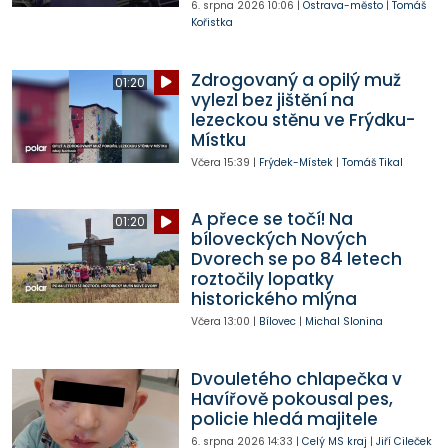
6. srpna 2026
10:06
|
Ostrava-město
|
Tomáš
Kořistka
Zdrogovaný a opilý muž
01:20
vylezl bez jištění na
lezeckou stěnu ve Frýdku-
Místku
Včera
15:39
|
Frýdek-Místek
|
Tomáš Tikal
A přece se točí! Na
01:20
bíloveckých Nových
Dvorech se po 84 letech
roztočily lopatky
historického mlýna
Včera
13:00
|
Bílovec
|
Michal Slonina
Dvouletého chlapečka v
Havířově pokousal pes,
policie hledá majitele
6. srpna 2026
14:33
|
Celý MS kraj
|
Jiří Cileček