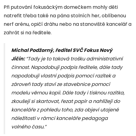
Při putování fokusáckým domečkem mohly děti
natrefit třeba také na pána stolních her, oblíbenou
nerf arénu, opičí dráhu nebo na stanoviště kancelář a
zahrát si na ředitele.
Michal Podžorný, ředitel SVČ Fokus Nový
Jičín:
“Tady je to taková trošku administrativní
činnost. Napodobují podpis ředitele, dále tady
napodobují vlastní podpis pomocí razítek a
zároveň tady staví ze stavebnice pomocí
modelu věrnou kopii. Dále tady i tisknou razítka,
zkoušejí si skartovat, řezat papír a nahlížejí do
kanceláře z pohledu toho, zda objeví utajené
náležitosti v rámci kanceláře pedagoga
volného času.”