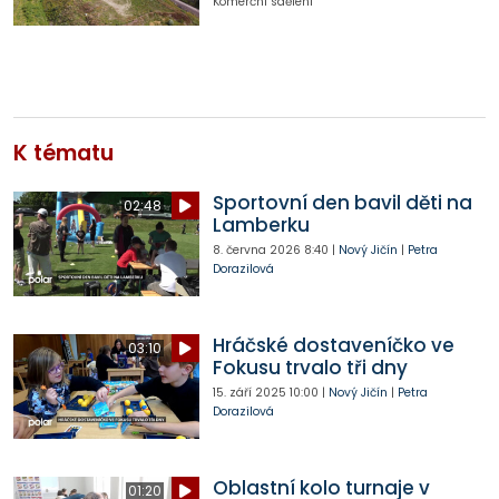
Komerční sdělení
K tématu
Sportovní den bavil děti na
02:48
Lamberku
8. června 2026
8:40
|
Nový Jičín
|
Petra
Dorazilová
Hráčské dostaveníčko ve
03:10
Fokusu trvalo tři dny
15. září 2025
10:00
|
Nový Jičín
|
Petra
Dorazilová
Oblastní kolo turnaje v
01:20