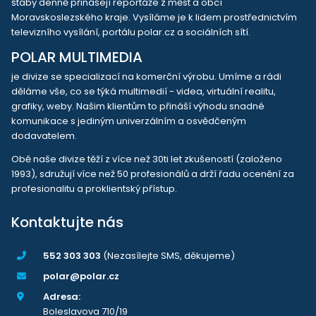
štáby denně přinášejí reportáže z měst a obcí
Moravskoslezského kraje. Vysíláme je k lidem prostřednictvím
televizního vysílání, portálu polar.cz a sociálních sítí.
POLAR MULTIMEDIA
je divize se specializací na komerční výrobu. Umíme a rádi
děláme vše, co se týká multimedií - videa, virtuální realitu,
grafiky, weby. Našim klientům to přináší výhodu snadné
komunikace s jediným univerzálním a osvědčeným
dodavatelem.
Obě naše divize těží z více než 30ti let zkušeností (založeno
1993), sdružují více než 50 profesionálů a drží řadu ocenění za
profesionalitu a proklientský přístup.
Kontaktujte nás
552 303 303
(Nezasílejte SMS, děkujeme)
polar@polar.cz
Adresa:
Boleslavova 710/19