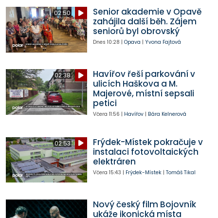
Senior akademie v Opavě
02:50
zahájila další běh. Zájem
seniorů byl obrovský
Dnes
10:28
|
Opava
|
Yvona Fajtová
Havířov řeší parkování v
02:38
ulicích Haškova a M.
Majerové, místní sepsali
petici
Včera
11:56
|
Havířov
|
Bára Kelnerová
Frýdek-Místek pokračuje v
02:53
instalaci fotovoltaických
elektráren
Včera
15:43
|
Frýdek-Místek
|
Tomáš Tikal
Nový český film Bojovník
ukáže ikonická místa