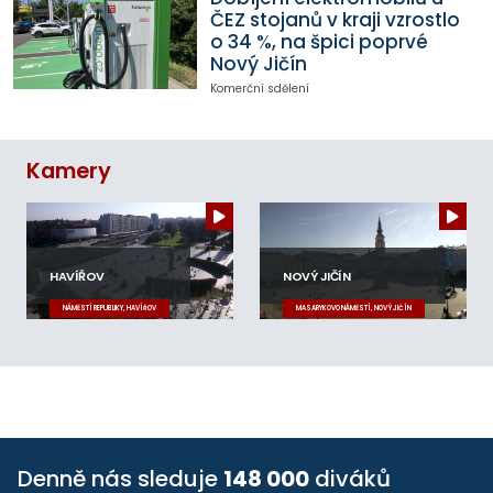
ČEZ stojanů v kraji vzrostlo
o 34 %, na špici poprvé
Nový Jičín
Komerční sdělení
Kamery
HAVÍŘOV
NOVÝ JIČÍN
NÁMĚSTÍ REPUBLIKY, HAVÍŘOV
MASARYKOVO NÁMĚSTÍ, NOVÝ JIČÍN
Denně nás sleduje
148 000
diváků