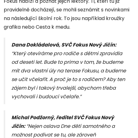
Fokus nabízí a poznat jejich lektory. Ti, kteří tu již
pravidelně docházejí, se mohli seznámit s novinkami
na následující školní rok. To jsou například kroužky
grafika nebo Cesta k medu.
Dana Dokládalová, SVČ Fokus Nový Jičín:
“Který otevíráme pro rodiče s dětmi zpravidla
od deseti let. Bude to prima v tom, že budeme
mít dva vlastní úly na terase Fokusu, a budeme
se učit včelařit. A proč je to s rodičem? Aby ten
zájem byl i takový trvalejší, abychom třeba
vychovali i budoucí včelaře.”
Michal Podžorný, ředitel SVČ Fokus Nový
Jičín:
“Nejen oslava Dne dětí samotného a
možnost podívat se tu, ale zároveň