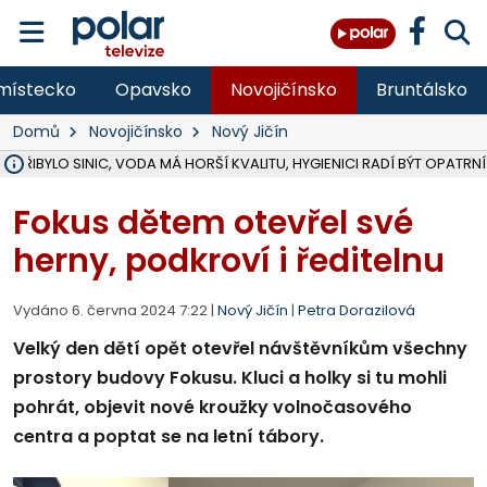
místecko
Opavsko
Novojičínsko
Bruntálsko
Domů
Novojičínsko
Nový Jičín
Ě PŘIBYLO SINIC, VODA MÁ HORŠÍ KVALITU, HYGIENICI RADÍ BÝT OPATRNÍ
ÚOHS DAL ZÁTORU POKUTU 100 000 ZA CHYBY V ZAKÁZCE NA OBN
AREÁL LODIČEK V KARVINÉ SE PŘIPRAVUJE NA VELKOU REKONSTRUKC
KARVINÁ ZNÁ BUDOUCÍ PODOBU AREÁLU LODIČKY V PARKU BOŽEN
CYKLISTU (74) SRAZIL V BRUNTÁLU KAMION, JE V OHROŽENÍ ŽIVOTA,
POLICIE HLEDÁ PŘÍPADNÉ SVĚDKY, KTEŘÍ POMŮŽOU OBJASNIT PRŮ
RADNÍ OSTRAVY A POSLANKYNĚ A. HOFFMANNOVÁ ZA PIRÁTY PODA
NA POSTUP MINISTERSTVA ŽIVOTNÍHO PROSTŘEDÍ V KAUZE HALDY 
MUŽ V PŘÍBOŘE SE VÁŽNĚ ZRANIL PŘI PRÁCI S ROZBRUŠOVAČKOU, I
SLEZSKÁ OSTRAVA PŘIPRAVUJE PROJEKTOVOU DOKUMENTACI PRO 
PODEZŘELÝ BALÍČEK ZASTAVIL PROVOZ NA NÁDRAŽÍ VE F-M, ČEKÁ 
CHLAPEČKA (2) V HAVÍŘOVĚ POKOUSAL PES, POLICIE HLEDÁ MAJITEL
MS KRAJ VYBUDUJE ZA 40 MILIONŮ V JABLUNKOVĚ NOVÝ MOST PŘES O
FOTBALISTA LAURI LAINE SE VRACÍ Z BANÍKU OSTRAVA NA PŮL ROK
F-M DOKONČIL VOLNOČASOVÝ AREÁL RIVKA PARK ZA 62 MILIONŮ,
Fokus dětem otevřel své
herny, podkroví i ředitelnu
Vydáno 6. června 2024 7:22 |
Nový Jičín
|
Petra Dorazilová
Velký den dětí opět otevřel návštěvníkům všechny
prostory budovy Fokusu. Kluci a holky si tu mohli
pohrát, objevit nové kroužky volnočasového
centra a poptat se na letní tábory.