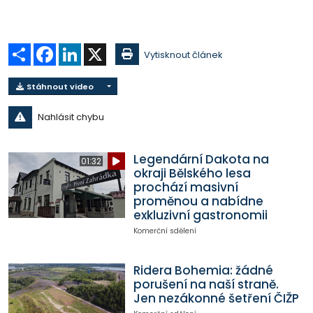
Sdílet
Facebook
LinkedIn
X
Vytisknout článek
Stáhnout video
Nahlásit chybu
Legendární Dakota na
01:32
okraji Bělského lesa
prochází masivní
proměnou a nabídne
exkluzivní gastronomii
Komerční sdělení
Ridera Bohemia: žádné
porušení na naší straně.
Jen nezákonné šetření ČIŽP