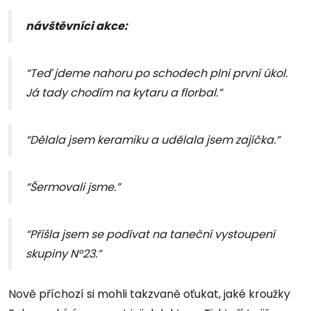
návštěvníci akce:
“Teď jdeme nahoru po schodech plni první úkol.
Já tady chodím na kytaru a florbal.”
“Dělala jsem keramiku a udělala jsem zajíčka.”
“Šermovali jsme.”
“Přišla jsem se podívat na taneční vystoupení
skupiny N°23.”
Nově příchozí si mohli takzvaně oťukat, jaké kroužky