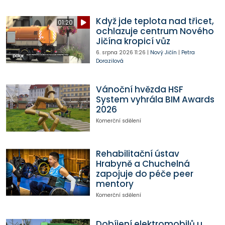
Když jde teplota nad třicet,
01:20
ochlazuje centrum Nového
Jičína kropicí vůz
6. srpna 2026
11:26
|
Nový Jičín
|
Petra
Dorazilová
Vánoční hvězda HSF
System vyhrála BIM Awards
2026
Komerční sdělení
Rehabilitační ústav
Hrabyně a Chuchelná
zapojuje do péče peer
mentory
Komerční sdělení
Dobíjení elektromobilů u