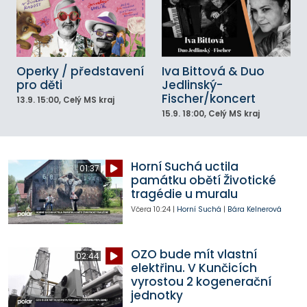
Operky / představení
Iva Bittová & Duo
pro děti
Jedlinský-
Fischer/koncert
13.9.
15:00
, Celý MS kraj
15.9.
18:00
, Celý MS kraj
Horní Suchá uctila
01:37
památku obětí Životické
tragédie u muralu
Včera
10:24
|
Horní Suchá
|
Bára Kelnerová
OZO bude mít vlastní
02:44
elektřinu. V Kunčicích
vyrostou 2 kogenerační
jednotky