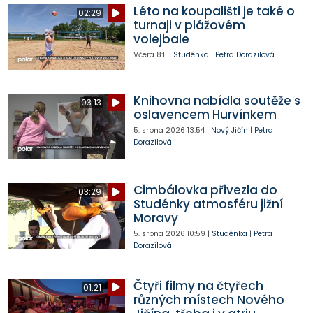
Léto na koupališti je také o
02:29
turnaji v plážovém
volejbale
Včera
8:11
|
Studénka
|
Petra Dorazilová
Knihovna nabídla soutěže s
03:13
oslavencem Hurvínkem
5. srpna 2026
13:54
|
Nový Jičín
|
Petra
Dorazilová
Cimbálovka přivezla do
03:29
Studénky atmosféru jižní
Moravy
5. srpna 2026
10:59
|
Studénka
|
Petra
Dorazilová
Čtyři filmy na čtyřech
01:21
různých místech Nového