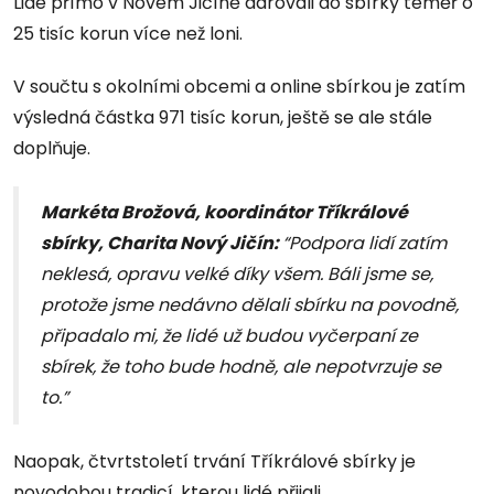
Lidé přímo v Novém Jičíně darovali do sbírky téměř o
25 tisíc korun více než loni.
V součtu s okolními obcemi a online sbírkou je zatím
výsledná částka 971 tisíc korun, ještě se ale stále
doplňuje.
Markéta Brožová, koordinátor Tříkrálové
sbírky, Charita Nový Jičín:
“Podpora lidí zatím
neklesá, opravu velké díky všem. Báli jsme se,
protože jsme nedávno dělali sbírku na povodně,
připadalo mi, že lidé už budou vyčerpaní ze
sbírek, že toho bude hodně, ale nepotvrzuje se
to.”
Naopak, čtvrtstoletí trvání Tříkrálové sbírky je
novodobou tradicí, kterou lidé přijali.