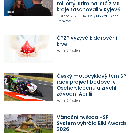
miliony. Kriminalisté z MS
kraje zasahovali v Kyjevě
5. srpna 2026
10:14
|
Celý MS kraj
|
Anna
Břenková
ČPZP vyzývá k darování
krve
Komerční sdělení
Český motocyklový tým SP
race project bodoval v
Oscherslebenu a zrychlil
závodní Aprilii
Komerční sdělení
Vánoční hvězda HSF
System vyhrála BIM Awards
2026