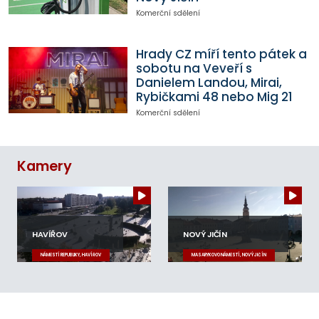
Komerční sdělení
Hrady CZ míří tento pátek a
sobotu na Veveří s
Danielem Landou, Mirai,
Rybičkami 48 nebo Mig 21
Komerční sdělení
Kamery
HAVÍŘOV
NOVÝ JIČÍN
NÁMĚSTÍ REPUBLIKY, HAVÍŘOV
MASARYKOVO NÁMĚSTÍ, NOVÝ JIČÍN