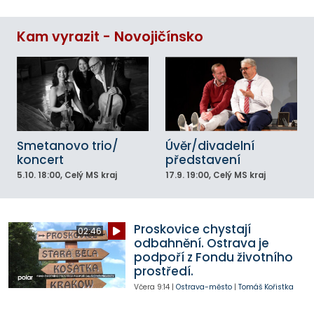
Kam vyrazit - Novojičínsko
Smetanovo trio/
Úvěr/divadelní
koncert
představení
5.10.
18:00
, Celý MS kraj
17.9.
19:00
, Celý MS kraj
Proskovice chystají
02:46
odbahnění. Ostrava je
podpoří z Fondu životního
prostředí.
Včera
9:14
|
Ostrava-město
|
Tomáš Kořistka