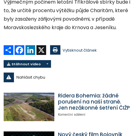
Výjimečným počinem letošní Tříkrálové sbírky bude i
to, že určité procentu výtěžku půjde Charitám, které
byly zasaženy zářijovými povodněmi, v případě
Moravskoslezského kraje do Krnova a Jeseníku.
Sdílet
Facebook
LinkedIn
X
Vytisknout článek
Stáhnout video
Nahlásit chybu
Ridera Bohemia: žádné
porušení na naší straně.
Jen nezákonné šetření ČIŽP
Komerční sdělení
Nový český film Bojovník