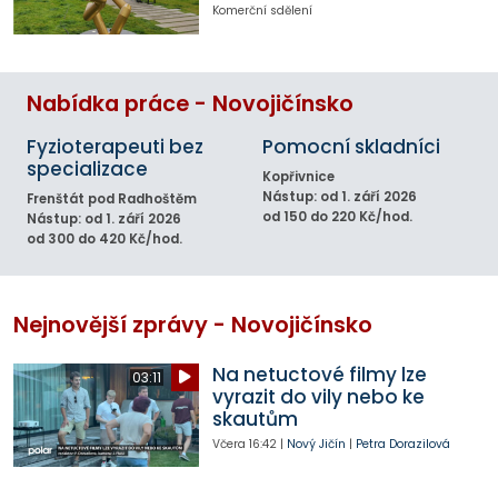
Komerční sdělení
Nabídka práce - Novojičínsko
Fyzioterapeuti bez
Pomocní skladníci
specializace
Kopřivnice
Nástup: od 1. září 2026
Frenštát pod Radhoštěm
od 150 do 220 Kč/hod.
Nástup: od 1. září 2026
od 300 do 420 Kč/hod.
Nejnovější zprávy - Novojičínsko
Na netuctové filmy lze
03:11
vyrazit do vily nebo ke
skautům
Včera
16:42
|
Nový Jičín
|
Petra Dorazilová