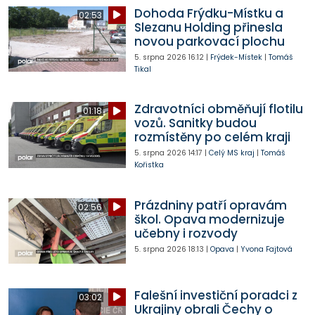
Dohoda Frýdku-Místku a
02:53
Slezanu Holding přinesla
novou parkovací plochu
5. srpna 2026
16:12
|
Frýdek-Místek
|
Tomáš
Tikal
Zdravotníci obměňují flotilu
01:18
vozů. Sanitky budou
rozmístěny po celém kraji
5. srpna 2026
14:17
|
Celý MS kraj
|
Tomáš
Kořistka
Prázdniny patří opravám
02:56
škol. Opava modernizuje
učebny i rozvody
5. srpna 2026
18:13
|
Opava
|
Yvona Fajtová
Falešní investiční poradci z
03:02
Ukrajiny obrali Čechy o