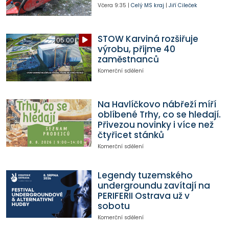
Včera
9:35
|
Celý MS kraj
|
Jiří Cileček
STOW Karviná rozšiřuje
05:00
výrobu, přijme 40
zaměstnanců
Komerční sdělení
Na Havlíčkovo nábřeží míří
oblíbené Trhy, co se hledají.
Přivezou novinky i více než
čtyřicet stánků
Komerční sdělení
Legendy tuzemského
undergroundu zavítají na
PERIFERII Ostrava už v
sobotu
Komerční sdělení