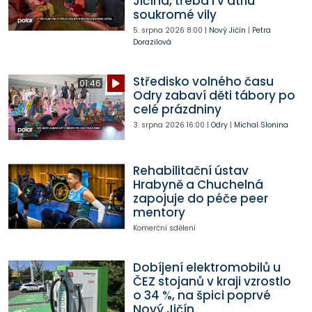
Jičína, třeba i v atriu
soukromé vily
5. srpna 2026
8:00
|
Nový Jičín
|
Petra
Dorazilová
Středisko volného času
01:46
Odry zabaví děti tábory po
celé prázdniny
3. srpna 2026
16:00
|
Odry
|
Michal Slonina
Rehabilitační ústav
Hrabyně a Chuchelná
zapojuje do péče peer
mentory
Komerční sdělení
Dobíjení elektromobilů u
ČEZ stojanů v kraji vzrostlo
o 34 %, na špici poprvé
Nový Jičín