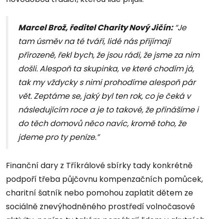
Marcel Brož, ředitel Charity Nový Jičín:
“Je
tam úsměv na té tváři, lidé nás přijímají
přirozeně, řekl bych, že jsou rádi, že jsme za nim
došli. Alespoň ta skupinka, ve které chodím já,
tak my vždycky s nimi prohodíme alespoň pár
vět. Zeptáme se, jaký byl ten rok, co je čeká v
následujícím roce a je to takové, že přinášíme i
do těch domovů něco navíc, kromě toho, že
jdeme pro ty peníze.”
Finanční dary z Tříkrálové sbírky tady konkrétně
podpoří třeba půjčovnu kompenzačních pomůcek,
charitní šatník nebo pomohou zaplatit dětem ze
sociálně znevýhodněného prostředí volnočasové