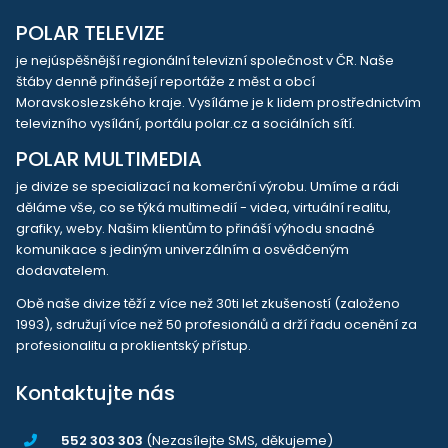
POLAR TELEVIZE
je nejúspěšnější regionální televizní společnost v ČR. Naše
štáby denně přinášejí reportáže z měst a obcí
Moravskoslezského kraje. Vysíláme je k lidem prostřednictvím
televizního vysílání, portálu polar.cz a sociálních sítí.
POLAR MULTIMEDIA
je divize se specializací na komerční výrobu. Umíme a rádi
děláme vše, co se týká multimedií - videa, virtuální realitu,
grafiky, weby. Našim klientům to přináší výhodu snadné
komunikace s jediným univerzálním a osvědčeným
dodavatelem.
Obě naše divize těží z více než 30ti let zkušeností (založeno
1993), sdružují více než 50 profesionálů a drží řadu ocenění za
profesionalitu a proklientský přístup.
Kontaktujte nás
552 303 303
(Nezasílejte SMS, děkujeme)