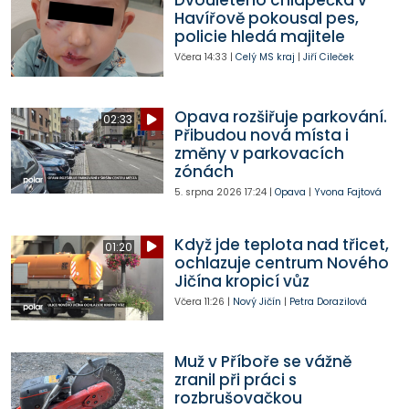
Dvouletého chlapečka v
Havířově pokousal pes,
policie hledá majitele
Včera
14:33
|
Celý MS kraj
|
Jiří Cileček
Opava rozšiřuje parkování.
02:33
Přibudou nová místa i
změny v parkovacích
zónách
5. srpna 2026
17:24
|
Opava
|
Yvona Fajtová
Když jde teplota nad třicet,
01:20
ochlazuje centrum Nového
Jičína kropicí vůz
Včera
11:26
|
Nový Jičín
|
Petra Dorazilová
Muž v Příboře se vážně
zranil při práci s
rozbrušovačkou