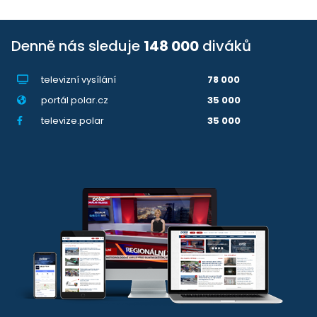
Denně nás sleduje
148 000
diváků
televizní vysílání
78 000
portál polar.cz
35 000
televize.polar
35 000