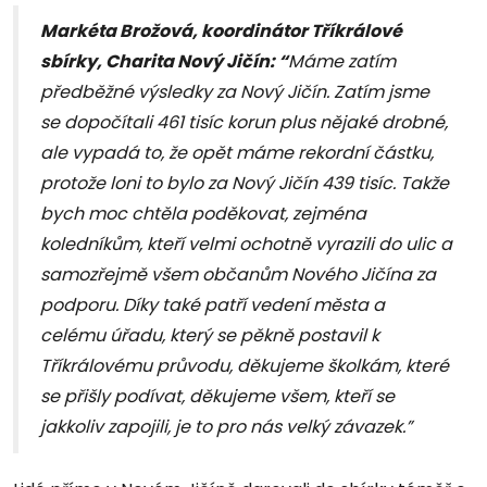
Markéta Brožová, koordinátor Tříkrálové
sbírky, Charita Nový Jičín: “
Máme zatím
předběžné výsledky za Nový Jičín. Zatím jsme
se dopočítali 461 tisíc korun plus nějaké drobné,
ale vypadá to, že opět máme rekordní částku,
protože loni to bylo za Nový Jičín 439 tisíc. Takže
bych moc chtěla poděkovat, zejména
koledníkům, kteří velmi ochotně vyrazili do ulic a
samozřejmě všem občanům Nového Jičína za
podporu. Díky také patří vedení města a
celému úřadu, který se pěkně postavil k
Tříkrálovému průvodu, děkujeme školkám, které
se přišly podívat, děkujeme všem, kteří se
jakkoliv zapojili, je to pro nás velký závazek.”