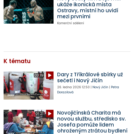
ukáže ikonická místa
Ostravy, místní ho uvidí
mezi prvními
Komerční sdělení
K tématu
Dary z Tříkrálové sbírky už
03:19
sečetl i Nový Jičín
26. ledna 2026
12:50
|
Nový Jičín
|
Petra
Dorazilová
Novojičínská Charita má
01:21
novou službu, středisko sv.
Josefa pomůže lidem
ohroženým ztrátou bydlení