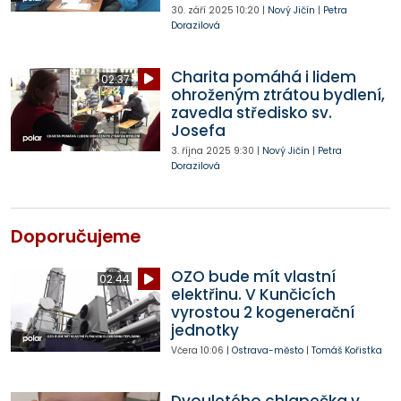
30. září 2025
10:20
|
Nový Jičín
|
Petra
Dorazilová
Charita pomáhá i lidem
02:37
ohroženým ztrátou bydlení,
zavedla středisko sv.
Josefa
3. října 2025
9:30
|
Nový Jičín
|
Petra
Dorazilová
Doporučujeme
OZO bude mít vlastní
02:44
elektřinu. V Kunčicích
vyrostou 2 kogenerační
jednotky
Včera
10:06
|
Ostrava-město
|
Tomáš Kořistka