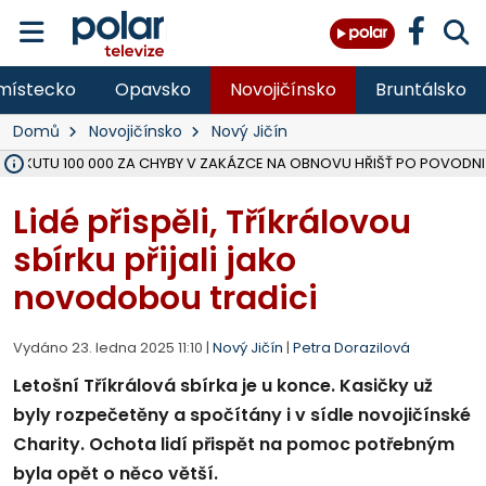
místecko
Opavsko
Novojičínsko
Bruntálsko
Domů
Novojičínsko
Nový Jičín
 POKUTU 100 000 ZA CHYBY V ZAKÁZCE NA OBNOVU HŘIŠŤ PO POVODNI
AREÁL LODIČEK V KARVINÉ SE PŘIPRAVUJE NA VELKOU REKONSTRUKC
KARVINÁ ZNÁ BUDOUCÍ PODOBU AREÁLU LODIČKY V PARKU BOŽEN
MORAVSKOSLEZŠTÍ POLICISTÉ ODHALILI MEZINÁRODNÍ GANG PODVO
LÁKALI LIDI NA ZISKY Z KRYPTOMĚN, INFO A VIDEO NA POLAR.CZ
RADNÍ OSTRAVY A POSLANKYNĚ A. HOFFMANNOVÁ ZA PIRÁTY PODA
NA POSTUP MINISTERSTVA ŽIVOTNÍHO PROSTŘEDÍ V KAUZE HALDY 
MUŽ V PŘÍBOŘE SE VÁŽNĚ ZRANIL PŘI PRÁCI S ROZBRUŠOVAČKOU, I
SLEZSKÁ OSTRAVA PŘIPRAVUJE PROJEKTOVOU DOKUMENTACI PRO 
PODEZŘELÝ BALÍČEK ZASTAVIL PROVOZ NA NÁDRAŽÍ VE F-M, ČEKÁ 
CHLAPEČKA (2) V HAVÍŘOVĚ POKOUSAL PES, POLICIE HLEDÁ MAJITEL
MS KRAJ VYBUDUJE ZA 40 MILIONŮ V JABLUNKOVĚ NOVÝ MOST PŘES O
FOTBALISTA LAURI LAINE SE VRACÍ Z BANÍKU OSTRAVA NA PŮL ROK
F-M DOKONČIL VOLNOČASOVÝ AREÁL RIVKA PARK ZA 62 MILIONŮ,
NA SLEZSKÉ HARTĚ PŘIBYLO SINIC, VODA MÁ HORŠÍ KVALITU, HYG
Lidé přispěli, Tříkrálovou
sbírku přijali jako
novodobou tradici
Vydáno 23. ledna 2025 11:10 |
Nový Jičín
|
Petra Dorazilová
Letošní Tříkrálová sbírka je u konce. Kasičky už
byly rozpečetěny a spočítány i v sídle novojičínské
Charity. Ochota lidí přispět na pomoc potřebným
byla opět o něco větší.