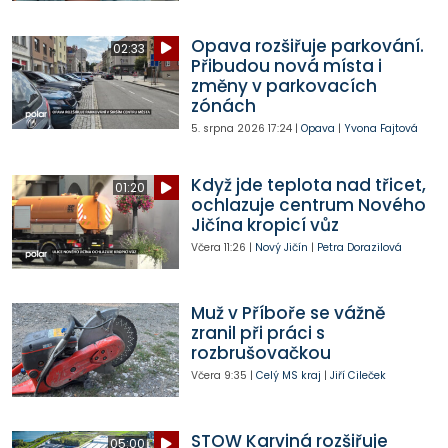
Opava rozšiřuje parkování.
02:33
Přibudou nová místa i
změny v parkovacích
zónách
5. srpna 2026
17:24
|
Opava
|
Yvona Fajtová
Když jde teplota nad třicet,
01:20
ochlazuje centrum Nového
Jičína kropicí vůz
Včera
11:26
|
Nový Jičín
|
Petra Dorazilová
Muž v Příboře se vážně
zranil při práci s
rozbrušovačkou
Včera
9:35
|
Celý MS kraj
|
Jiří Cileček
STOW Karviná rozšiřuje
05:00