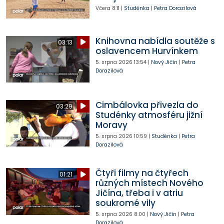
Včera
8:11
|
Studénka
|
Petra Dorazilová
Knihovna nabídla soutěže s
03:13
oslavencem Hurvínkem
5. srpna 2026
13:54
|
Nový Jičín
|
Petra
Dorazilová
Cimbálovka přivezla do
03:29
Studénky atmosféru jižní
Moravy
5. srpna 2026
10:59
|
Studénka
|
Petra
Dorazilová
Čtyři filmy na čtyřech
01:21
různých místech Nového
Jičína, třeba i v atriu
soukromé vily
5. srpna 2026
8:00
|
Nový Jičín
|
Petra
Dorazilová