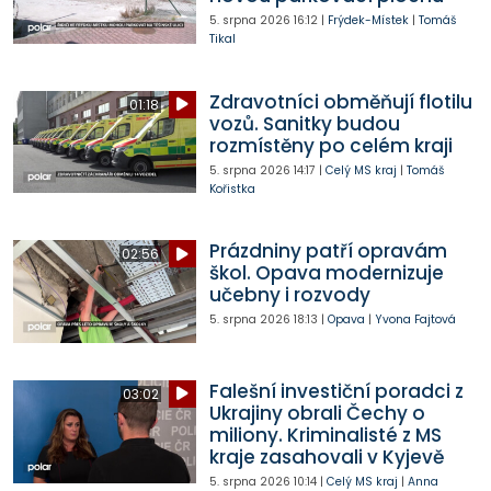
5. srpna 2026
16:12
|
Frýdek-Místek
|
Tomáš
Tikal
Zdravotníci obměňují flotilu
01:18
vozů. Sanitky budou
rozmístěny po celém kraji
5. srpna 2026
14:17
|
Celý MS kraj
|
Tomáš
Kořistka
Prázdniny patří opravám
02:56
škol. Opava modernizuje
učebny i rozvody
5. srpna 2026
18:13
|
Opava
|
Yvona Fajtová
Falešní investiční poradci z
03:02
Ukrajiny obrali Čechy o
miliony. Kriminalisté z MS
kraje zasahovali v Kyjevě
5. srpna 2026
10:14
|
Celý MS kraj
|
Anna