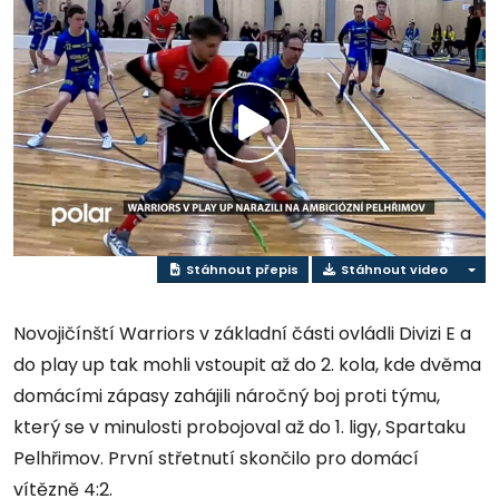
Přehrát
video
Stáhnout přepis
Stáhnout video
Novojičínští Warriors v základní části ovládli Divizi E a
do play up tak mohli vstoupit až do 2. kola, kde dvěma
domácími zápasy zahájili náročný boj proti týmu,
který se v minulosti probojoval až do 1. ligy, Spartaku
Pelhřimov. První střetnutí skončilo pro domácí
vítězně 4:2.