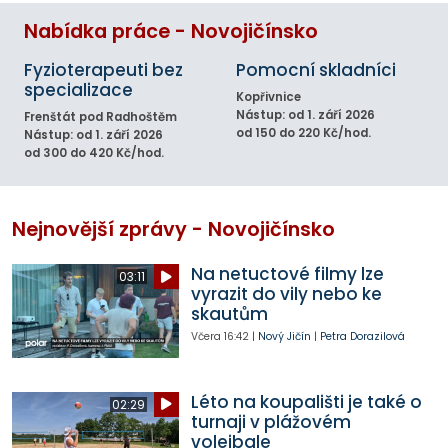
Nabídka práce - Novojičínsko
Fyzioterapeuti bez
Pomocní skladníci
specializace
Kopřivnice
Nástup: od 1. září 2026
Frenštát pod Radhoštěm
od 150 do 220 Kč/hod.
Nástup: od 1. září 2026
od 300 do 420 Kč/hod.
Nejnovější zprávy - Novojičínsko
Na netuctové filmy lze
03:11
vyrazit do vily nebo ke
skautům
Včera
16:42
|
Nový Jičín
|
Petra Dorazilová
Léto na koupališti je také o
02:29
turnaji v plážovém
volejbale