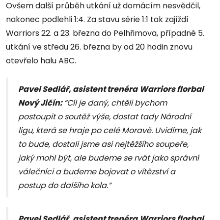
Ovšem další průběh utkání už domácím nesvědčil,
nakonec podlehli 1:4. Za stavu série 1:1 tak zajíždí
Warriors 22. a 23. března do Pelhřimova, případné 5.
utkání ve středu 26. března by od 20 hodin znovu
otevřelo halu ABC.
Pavel Sedlář, asistent trenéra
Warriors florbal
Nový Jičín:
“Cíl je daný, chtěli bychom
postoupit o soutěž výše, dostat tady Národní
ligu, která se hraje po celé Moravě. Uvidíme, jak
to bude, dostali jsme asi nejtěžšího soupeře,
jaký mohl být, ale budeme se rvát jako správní
válečníci a budeme bojovat o vítězství a
postup do dalšího kola.”
Pavel Sedlář, asistent trenéra
Warriors florbal