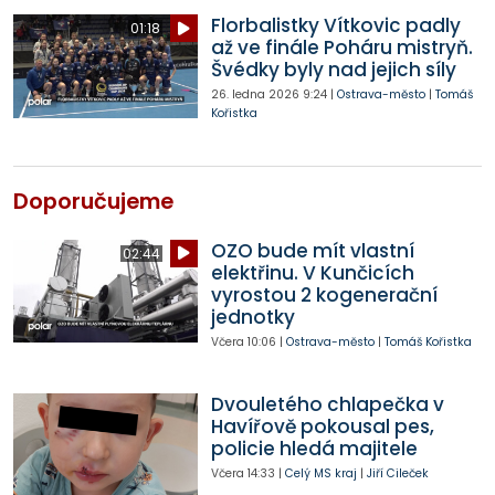
Florbalistky Vítkovic padly
01:18
až ve finále Poháru mistryň.
Švédky byly nad jejich síly
26. ledna 2026
9:24
|
Ostrava-město
|
Tomáš
Kořistka
Doporučujeme
OZO bude mít vlastní
02:44
elektřinu. V Kunčicích
vyrostou 2 kogenerační
jednotky
Včera
10:06
|
Ostrava-město
|
Tomáš Kořistka
Dvouletého chlapečka v
Havířově pokousal pes,
policie hledá majitele
Včera
14:33
|
Celý MS kraj
|
Jiří Cileček