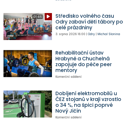
Středisko volného času
01:46
Odry zabaví děti tábory po
celé prázdniny
3. srpna 2026
16:00
|
Odry
|
Michal Slonina
Rehabilitační ústav
Hrabyně a Chuchelná
zapojuje do péče peer
mentory
Komerční sdělení
Dobíjení elektromobilů u
ČEZ stojanů v kraji vzrostlo
o 34 %, na špici poprvé
Nový Jičín
Komerční sdělení