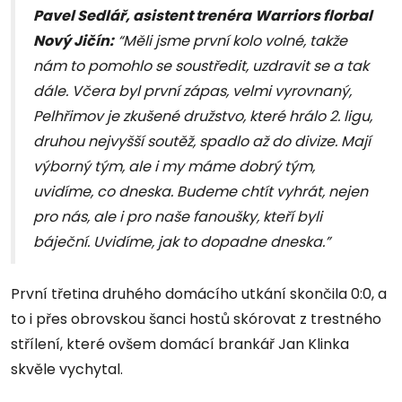
Pavel Sedlář, asistent trenéra
Warriors florbal
Nový Jičín:
“Měli jsme první kolo volné, takže
nám to pomohlo se soustředit, uzdravit se a tak
dále. Včera byl první zápas, velmi vyrovnaný,
Pelhřimov je zkušené družstvo, které hrálo 2. ligu,
druhou nejvyšší soutěž, spadlo až do divize. Mají
výborný tým, ale i my máme dobrý tým,
uvidíme, co dneska. Budeme chtít vyhrát, nejen
pro nás, ale i pro naše fanoušky, kteří byli
báječní. Uvidíme, jak to dopadne dneska.”
První třetina druhého domácího utkání skončila 0:0, a
to i přes obrovskou šanci hostů skórovat z trestného
střílení, které ovšem domácí brankář Jan Klinka
skvěle vychytal.