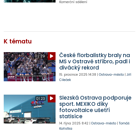
Komerční sdělení
K tématu
České florbalistky braly na
02:29
MS v Ostravě stříbro, padl i
divácký rekord
15. prosince 2025
14:38
|
Ostrava-město
|
Jiří
Cileček
Slezská Ostrava podporuje
01:23
sport. MEXIKO díky
fotovoltaice ušetří
statisíce
14. října 2025
8:42
|
Ostrava-město
|
Tomáš
Kořistka