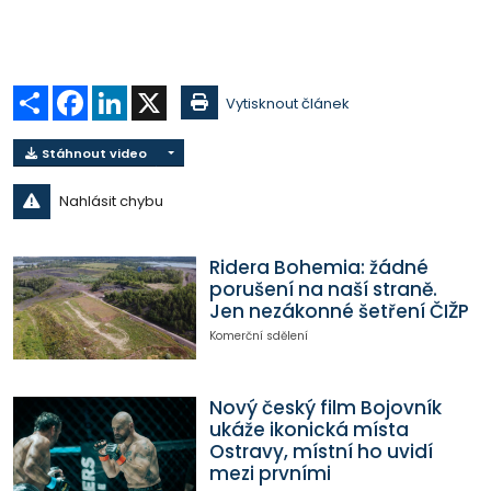
Sdílet
Facebook
LinkedIn
X
Vytisknout článek
Stáhnout video
Nahlásit chybu
Ridera Bohemia: žádné
porušení na naší straně.
Jen nezákonné šetření ČIŽP
Komerční sdělení
Nový český film Bojovník
ukáže ikonická místa
Ostravy, místní ho uvidí
mezi prvními