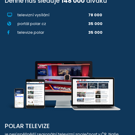
Denně nás sleduje
148 000
diváků
televizní vysílání
78 000
portál polar.cz
35 000
televize.polar
35 000
POLAR TELEVIZE
je nejúspěšnější regionální televizní společnost v ČR. Naše