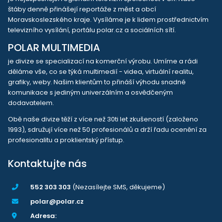
štáby denně přinášejí reportáže z měst a obcí
Moravskoslezského kraje. Vysíláme je k lidem prostřednictvím
televizního vysílání, portálu polar.cz a sociálních sítí.
POLAR MULTIMEDIA
je divize se specializací na komerční výrobu. Umíme a rádi
děláme vše, co se týká multimedií - videa, virtuální realitu,
grafiky, weby. Našim klientům to přináší výhodu snadné
komunikace s jediným univerzálním a osvědčeným
dodavatelem.
Obě naše divize těží z více než 30ti let zkušeností (založeno
1993), sdružují více než 50 profesionálů a drží řadu ocenění za
profesionalitu a proklientský přístup.
Kontaktujte nás
552 303 303
(Nezasílejte SMS, děkujeme)
polar@polar.cz
Adresa: