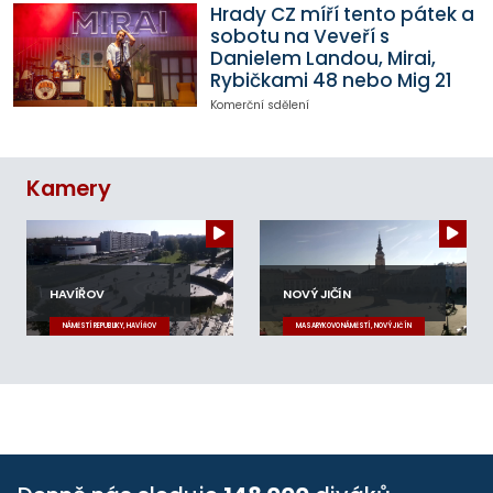
Hrady CZ míří tento pátek a
sobotu na Veveří s
Danielem Landou, Mirai,
Rybičkami 48 nebo Mig 21
Komerční sdělení
Kamery
HAVÍŘOV
NOVÝ JIČÍN
NÁMĚSTÍ REPUBLIKY, HAVÍŘOV
MASARYKOVO NÁMĚSTÍ, NOVÝ JIČÍN