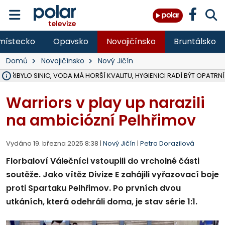
místecko
Opavsko
Novojičínsko
Bruntálsko
Domů
Novojičínsko
Nový Jičín
Ě PŘIBYLO SINIC, VODA MÁ HORŠÍ KVALITU, HYGIENICI RADÍ BÝT OPATRNÍ
ÚOHS DAL ZÁTORU POKUTU 100 000 ZA CHYBY V ZAKÁZCE NA OBN
AREÁL LODIČEK V KARVINÉ SE PŘIPRAVUJE NA VELKOU REKONSTRUKC
KARVINÁ ZNÁ BUDOUCÍ PODOBU AREÁLU LODIČKY V PARKU BOŽEN
MORAVSKOSLEZŠTÍ POLICISTÉ ODHALILI MEZINÁRODNÍ GANG PODVO
LÁKALI LIDI NA ZISKY Z KRYPTOMĚN, INFO A VIDEO NA POLAR.CZ
RADNÍ OSTRAVY A POSLANKYNĚ A. HOFFMANNOVÁ ZA PIRÁTY PODA
NA POSTUP MINISTERSTVA ŽIVOTNÍHO PROSTŘEDÍ V KAUZE HALDY 
MUŽ V PŘÍBOŘE SE VÁŽNĚ ZRANIL PŘI PRÁCI S ROZBRUŠOVAČKOU, I
SLEZSKÁ OSTRAVA PŘIPRAVUJE PROJEKTOVOU DOKUMENTACI PRO 
PODEZŘELÝ BALÍČEK ZASTAVIL PROVOZ NA NÁDRAŽÍ VE F-M, ČEKÁ 
CHLAPEČKA (2) V HAVÍŘOVĚ POKOUSAL PES, POLICIE HLEDÁ MAJITEL
MS KRAJ VYBUDUJE ZA 40 MILIONŮ V JABLUNKOVĚ NOVÝ MOST PŘES O
FOTBALISTA LAURI LAINE SE VRACÍ Z BANÍKU OSTRAVA NA PŮL ROK
F-M DOKONČIL VOLNOČASOVÝ AREÁL RIVKA PARK ZA 62 MILIONŮ,
Warriors v play up narazili
na ambiciózní Pelhřimov
Vydáno 19. března 2025 8:38 |
Nový Jičín
|
Petra Dorazilová
Florbaloví Válečníci vstoupili do vrcholné části
soutěže. Jako vítěz Divize E zahájili vyřazovací boje
proti Spartaku Pelhřimov. Po prvních dvou
utkáních, která odehráli doma, je stav série 1:1.