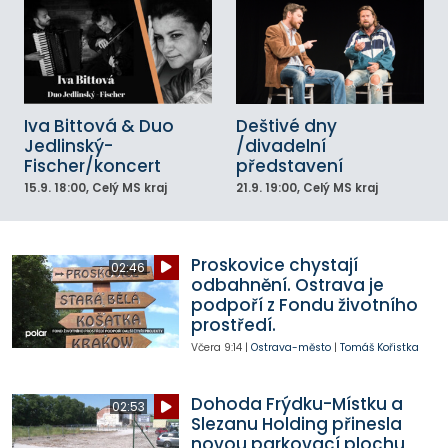
Iva Bittová & Duo
Deštivé dny
Jedlinský-
/divadelní
Fischer/koncert
představení
15.9.
18:00
, Celý MS kraj
21.9.
19:00
, Celý MS kraj
Proskovice chystají
02:46
odbahnění. Ostrava je
podpoří z Fondu životního
prostředí.
Včera
9:14
|
Ostrava-město
|
Tomáš Kořistka
Dohoda Frýdku-Místku a
02:53
Slezanu Holding přinesla
novou parkovací plochu