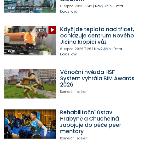
6. srpna 2026
16:42
|
Nový Jičín
|
Petra
Dorazilová
Když jde teplota nad třicet,
01:20
ochlazuje centrum Nového
Jičína kropicí vůz
6. srpna 2026
11:26
|
Nový Jičín
|
Petra
Dorazilová
Vánoční hvězda HSF
System vyhrála BIM Awards
2026
Komerční sdělení
Rehabilitační ústav
Hrabyně a Chuchelná
zapojuje do péče peer
mentory
Komerční sdělení