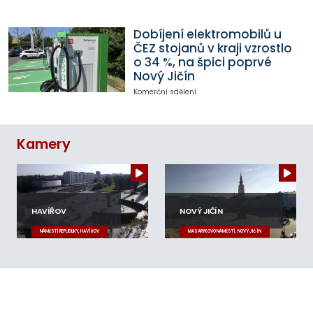
Dobíjení elektromobilů u
ČEZ stojanů v kraji vzrostlo
o 34 %, na špici poprvé
Nový Jičín
Komerční sdělení
Kamery
HAVÍŘOV
NOVÝ JIČÍN
NÁMĚSTÍ REPUBLIKY, HAVÍŘOV
MASARYKOVO NÁMĚSTÍ, NOVÝ JIČÍN