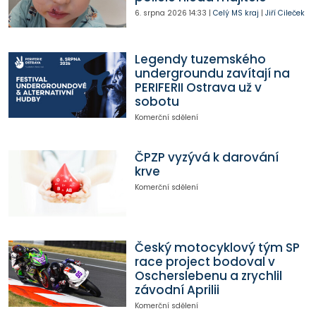
6. srpna 2026
14:33
|
Celý MS kraj
|
Jiří Cileček
Legendy tuzemského
undergroundu zavítají na
PERIFERII Ostrava už v
sobotu
Komerční sdělení
ČPZP vyzývá k darování
krve
Komerční sdělení
Český motocyklový tým SP
race project bodoval v
Oscherslebenu a zrychlil
závodní Aprilii
Komerční sdělení