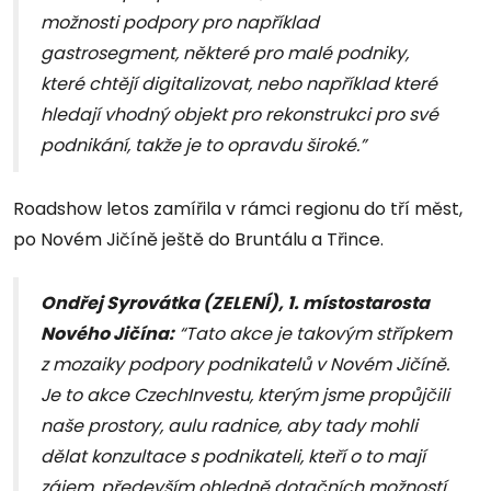
možnosti podpory pro například
gastrosegment, některé pro malé podniky,
které chtějí digitalizovat, nebo například které
hledají vhodný objekt pro rekonstrukci pro své
podnikání, takže je to opravdu široké.”
Roadshow letos zamířila v rámci regionu do tří měst,
po Novém Jičíně ještě do Bruntálu a Třince.
Ondřej Syrovátka (ZELENÍ), 1. místostarosta
Nového Jičína:
“Tato akce je takovým střípkem
z mozaiky podpory podnikatelů v Novém Jičíně.
Je to akce CzechInvestu, kterým jsme propůjčili
naše prostory, aulu radnice, aby tady mohli
dělat konzultace s podnikateli, kteří o to mají
zájem, především ohledně dotačních možností,