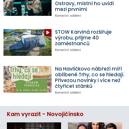
Ostravy, místní ho uvidí
mezi prvními
Komerční sdělení
STOW Karviná rozšiřuje
05:00
výrobu, přijme 40
zaměstnanců
Komerční sdělení
Na Havlíčkovo nábřeží míří
oblíbené Trhy, co se hledají.
Přivezou novinky i více než
čtyřicet stánků
Komerční sdělení
Kam vyrazit - Novojičínsko