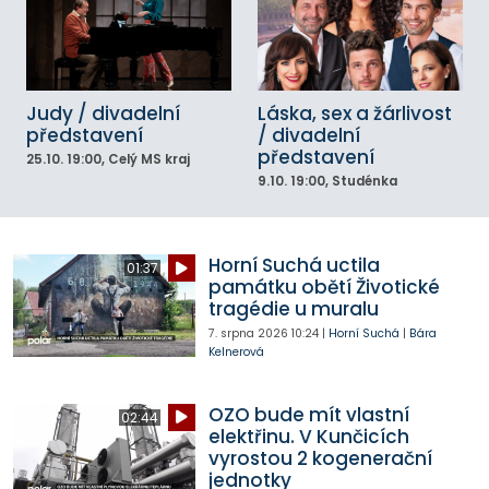
Judy / divadelní
Láska, sex a žárlivost
představení
/ divadelní
představení
25.10.
19:00
, Celý MS kraj
9.10.
19:00
, Studénka
Horní Suchá uctila
01:37
památku obětí Životické
tragédie u muralu
7. srpna 2026
10:24
|
Horní Suchá
|
Bára
Kelnerová
OZO bude mít vlastní
02:44
elektřinu. V Kunčicích
vyrostou 2 kogenerační
jednotky