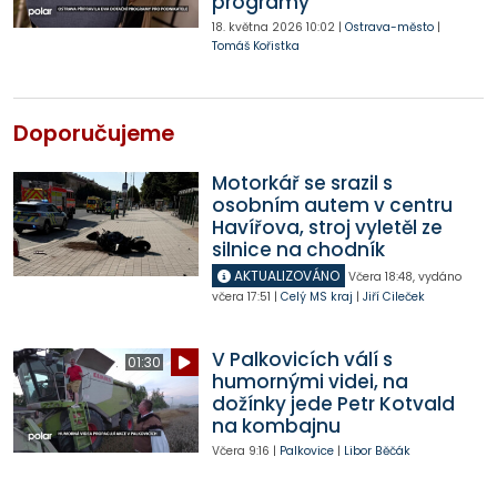
programy
18. května 2026
10:02
|
Ostrava-město
|
Tomáš Kořistka
Doporučujeme
Motorkář se srazil s
osobním autem v centru
Havířova, stroj vyletěl ze
silnice na chodník
AKTUALIZOVÁNO
Včera
18:48
,
vydáno
včera
17:51
|
Celý MS kraj
|
Jiří Cileček
V Palkovicích válí s
01:30
humornými videi, na
dožínky jede Petr Kotvald
na kombajnu
Včera
9:16
|
Palkovice
|
Libor Běčák