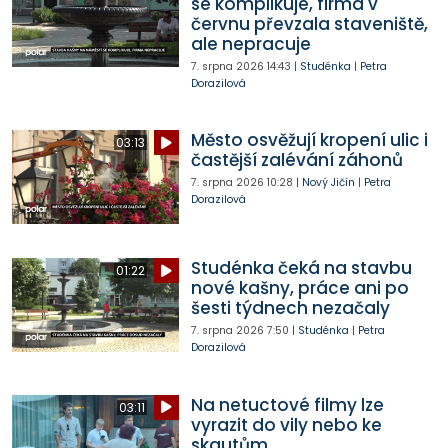
se komplikuje, firma v
červnu převzala staveniště,
ale nepracuje
7. srpna 2026
14:43
|
Studénka
|
Petra
Dorazilová
Město osvěžují kropení ulic i
03:13
častější zalévání záhonů
7. srpna 2026
10:28
|
Nový Jičín
|
Petra
Dorazilová
Studénka čeká na stavbu
01:22
nové kašny, práce ani po
šesti týdnech nezačaly
7. srpna 2026
7:50
|
Studénka
|
Petra
Dorazilová
Na netuctové filmy lze
03:11
vyrazit do vily nebo ke
skautům