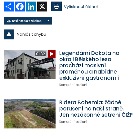
Sdílet
Facebook
LinkedIn
X
Vytisknout článek
Stáhnout video
Nahlásit chybu
Legendární Dakota na
01:32
okraji Bělského lesa
prochází masivní
proměnou a nabídne
exkluzivní gastronomii
Komerční sdělení
Ridera Bohemia: žádné
porušení na naší straně.
Jen nezákonné šetření ČIŽP
Komerční sdělení