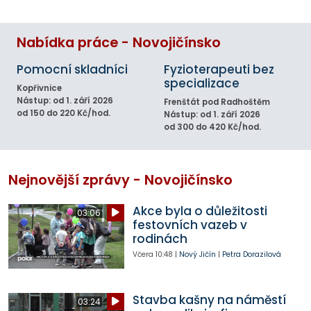
Nabídka práce - Novojičínsko
Pomocní skladníci
Fyzioterapeuti bez
specializace
Kopřivnice
Nástup: od 1. září 2026
Frenštát pod Radhoštěm
od 150 do 220 Kč/hod.
Nástup: od 1. září 2026
od 300 do 420 Kč/hod.
Nejnovější zprávy - Novojičínsko
Akce byla o důležitosti
03:06
festovních vazeb v
rodinách
Včera
10:48
|
Nový Jičín
|
Petra Dorazilová
Stavba kašny na náměstí
03:24