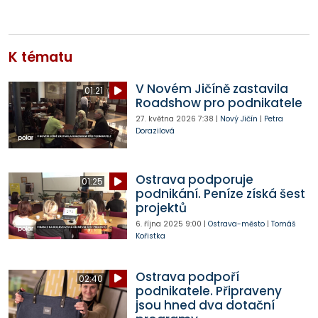
K tématu
V Novém Jičíně zastavila
01:21
Roadshow pro podnikatele
27. května 2026
7:38
|
Nový Jičín
|
Petra
Dorazilová
Ostrava podporuje
01:25
podnikání. Peníze získá šest
projektů
6. října 2025
9:00
|
Ostrava-město
|
Tomáš
Kořistka
Ostrava podpoří
02:40
podnikatele. Připraveny
jsou hned dva dotační