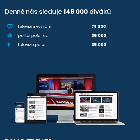
Denně nás sleduje
148 000
diváků
televizní vysílání
78 000
portál polar.cz
35 000
televize.polar
35 000