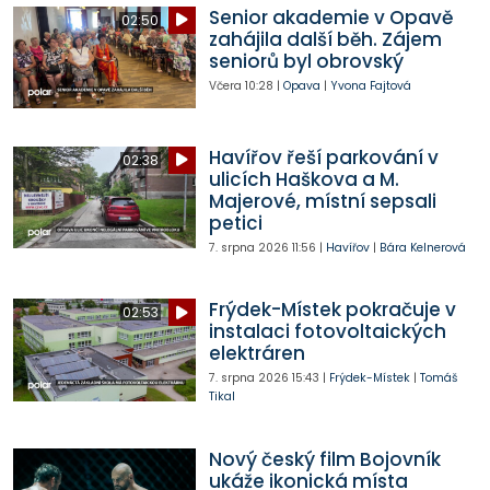
Senior akademie v Opavě
02:50
zahájila další běh. Zájem
seniorů byl obrovský
Včera
10:28
|
Opava
|
Yvona Fajtová
Havířov řeší parkování v
02:38
ulicích Haškova a M.
Majerové, místní sepsali
petici
7. srpna 2026
11:56
|
Havířov
|
Bára Kelnerová
Frýdek-Místek pokračuje v
02:53
instalaci fotovoltaických
elektráren
7. srpna 2026
15:43
|
Frýdek-Místek
|
Tomáš
Tikal
Nový český film Bojovník
ukáže ikonická místa