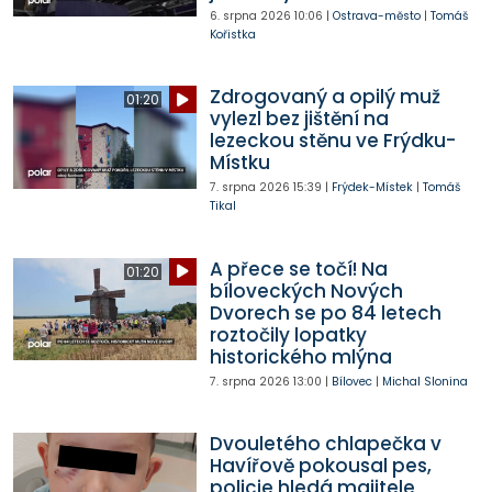
6. srpna 2026
10:06
|
Ostrava-město
|
Tomáš
Kořistka
Zdrogovaný a opilý muž
01:20
vylezl bez jištění na
lezeckou stěnu ve Frýdku-
Místku
7. srpna 2026
15:39
|
Frýdek-Místek
|
Tomáš
Tikal
A přece se točí! Na
01:20
bíloveckých Nových
Dvorech se po 84 letech
roztočily lopatky
historického mlýna
7. srpna 2026
13:00
|
Bílovec
|
Michal Slonina
Dvouletého chlapečka v
Havířově pokousal pes,
policie hledá majitele