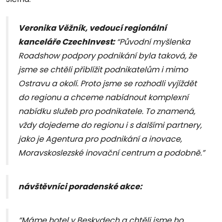
Veronika Věžník, vedoucí regionální
kanceláře CzechInvest:
“Původní myšlenka
Roadshow podpory podnikání byla taková, že
jsme se chtěli přiblížit podnikatelům i mimo
Ostravu a okolí. Proto jsme se rozhodli vyjíždět
do regionu a chceme nabídnout komplexní
nabídku služeb pro podnikatele. To znamená,
vždy dojedeme do regionu i s dalšími partnery,
jako je Agentura pro podnikání a inovace,
Moravskoslezské inovační centrum a podobně.”
návštěvníci poradenské akce:
“Máme hotel v Beskydech a chtěli jsme ho