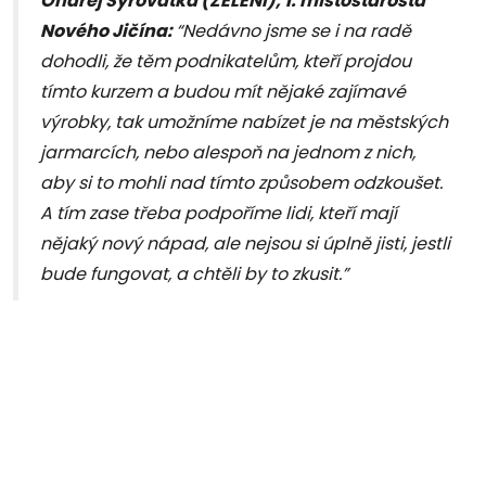
Ondřej Syrovátka (ZELENÍ), 1. místostarosta
Nového Jičína:
“Nedávno jsme se i na radě
dohodli, že těm podnikatelům, kteří projdou
tímto kurzem a budou mít nějaké zajímavé
výrobky, tak umožníme nabízet je na městských
jarmarcích, nebo alespoň na jednom z nich,
aby si to mohli nad tímto způsobem odzkoušet.
A tím zase třeba podpoříme lidi, kteří mají
nějaký nový nápad, ale nejsou si úplně jisti, jestli
bude fungovat, a chtěli by to zkusit.”