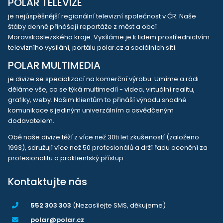
POLAR TELEVIZE
je nejúspěšnější regionální televizní společnost v ČR. Naše
štáby denně přinášejí reportáže z měst a obcí
Moravskoslezského kraje. Vysíláme je k lidem prostřednictvím
televizního vysílání, portálu polar.cz a sociálních sítí.
POLAR MULTIMEDIA
je divize se specializací na komerční výrobu. Umíme a rádi
děláme vše, co se týká multimedií - videa, virtuální realitu,
grafiky, weby. Našim klientům to přináší výhodu snadné
komunikace s jediným univerzálním a osvědčeným
dodavatelem.
Obě naše divize těží z více než 30ti let zkušeností (založeno
1993), sdružují více než 50 profesionálů a drží řadu ocenění za
profesionalitu a proklientský přístup.
Kontaktujte nás
552 303 303
(Nezasílejte SMS, děkujeme)
polar@polar.cz