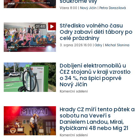
soukromé vily
Včera
8:00
|
Nový Jičín
|
Petra Dorazilová
Středisko volného času
01:46
Odry zabaví děti tábory po
celé prázdniny
3. srpna 2026
16:00
|
Odry
|
Michal Slonina
Dobíjení elektromobilů u
ČEZ stojanů v kraji vzrostlo
o 34 %, na špici poprvé
Nový Jičín
Komerční sdělení
Hrady CZ míří tento pátek a
sobotu na Veveří s
Danielem Landou, Mirai,
Rybičkami 48 nebo Mig 21
Komerční sdělení