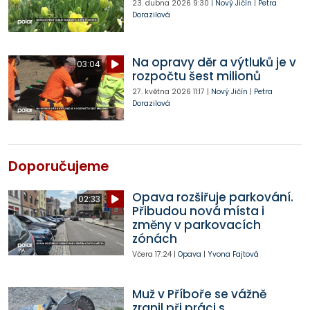
23. dubna 2026
9:30
|
Nový Jičín
|
Petra
Dorazilová
Na opravy děr a výtluků je v
03:04
rozpočtu šest milionů
27. května 2026
11:17
|
Nový Jičín
|
Petra
Dorazilová
Doporučujeme
Opava rozšiřuje parkování.
02:33
Přibudou nová místa i
změny v parkovacích
zónách
Včera
17:24
|
Opava
|
Yvona Fajtová
Muž v Příboře se vážně
zranil při práci s