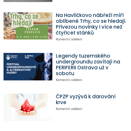
Na Havlíčkovo nábřeží míří
oblíbené Trhy, co se hledají.
Přivezou novinky i více než
čtyřicet stánků
Komerční sdělení
Legendy tuzemského
undergroundu zavítají na
PERIFERII Ostrava už v
sobotu
Komerční sdělení
ČPZP vyzývá k darování
krve
Komerční sdělení