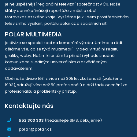
je nejúspěšnější regionální televizní společnost v ČR. Naše
štáby denně přinášejí reportáže z měst a obcí
Moravskoslezského kraje. Vysíláme je k lidem prostřednictvím
televizního vysílání, portálu polar.cz a sociálních sítí.
POLAR MULTIMEDIA
je divize se specializací na komerční výrobu. Umíme a rádi
děláme vše, co se týká multimedií - videa, virtuální realitu,
grafiky, weby. Našim klientům to přináší výhodu snadné
komunikace s jediným univerzálním a osvědčeným
dodavatelem.
Obě naše divize těží z více než 30ti let zkušeností (založeno
1993), sdružují více než 50 profesionálů a drží řadu ocenění za
profesionalitu a proklientský přístup.
Kontaktujte nás
552 303 303
(Nezasílejte SMS, děkujeme)
polar@polar.cz