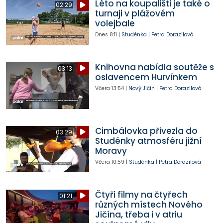
Léto na koupališti je také o
02:29
turnaji v plážovém
volejbale
Dnes
8:11
|
Studénka
|
Petra Dorazilová
Knihovna nabídla soutěže s
03:13
oslavencem Hurvínkem
Včera
13:54
|
Nový Jičín
|
Petra Dorazilová
Cimbálovka přivezla do
03:29
Studénky atmosféru jižní
Moravy
Včera
10:59
|
Studénka
|
Petra Dorazilová
Čtyři filmy na čtyřech
01:21
různých místech Nového
Jičína, třeba i v atriu