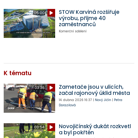
STOW Karviná rozšiřuje
05:00
výrobu, přijme 40
zaměstnanců
Komerční sdělení
K tématu
Zametače jsou v ulicích,
03:36
začal rajonový úklid města
14. dubna 2026
16:37
|
Nový Jičín
|
Petra
Dorazilová
Novojičínský dukát rozkvetl
03:54
a byl pokřtěn