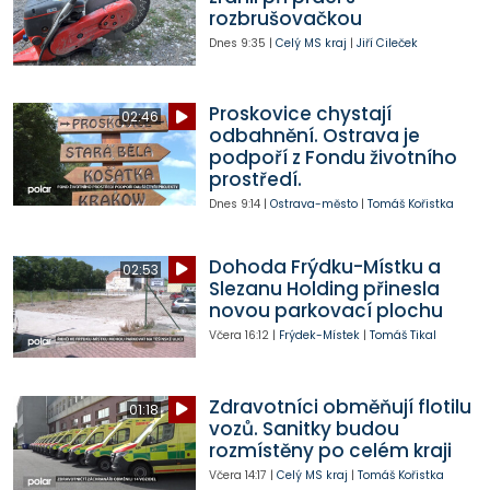
rozbrušovačkou
Dnes
9:35
|
Celý MS kraj
|
Jiří Cileček
Proskovice chystají
02:46
odbahnění. Ostrava je
podpoří z Fondu životního
prostředí.
Dnes
9:14
|
Ostrava-město
|
Tomáš Kořistka
Dohoda Frýdku-Místku a
02:53
Slezanu Holding přinesla
novou parkovací plochu
Včera
16:12
|
Frýdek-Místek
|
Tomáš Tikal
Zdravotníci obměňují flotilu
01:18
vozů. Sanitky budou
rozmístěny po celém kraji
Včera
14:17
|
Celý MS kraj
|
Tomáš Kořistka