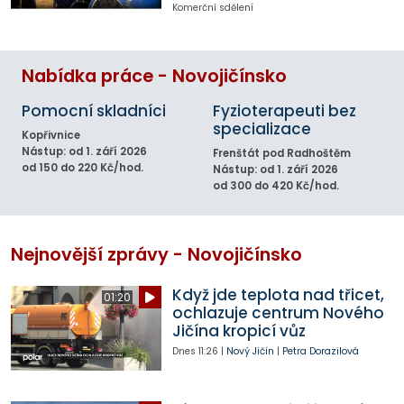
Komerční sdělení
Nabídka práce - Novojičínsko
Pomocní skladníci
Fyzioterapeuti bez
specializace
Kopřivnice
Nástup: od 1. září 2026
Frenštát pod Radhoštěm
od 150 do 220 Kč/hod.
Nástup: od 1. září 2026
od 300 do 420 Kč/hod.
Nejnovější zprávy - Novojičínsko
Když jde teplota nad třicet,
01:20
ochlazuje centrum Nového
Jičína kropicí vůz
Dnes
11:26
|
Nový Jičín
|
Petra Dorazilová