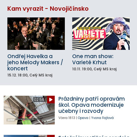
Kam vyrazit - Novojičínsko
Ondřej Havelka a
One man show:
jeho Melody Makers /
Varieté Krhut
koncert
10.11.
19:00
, Celý MS kraj
15.12.
18:00
, Celý MS kraj
Prázdniny patří opravám
02:56
škol. Opava modernizuje
učebny i rozvody
Včera
18:13
|
Opava
|
Yvona Fajtová