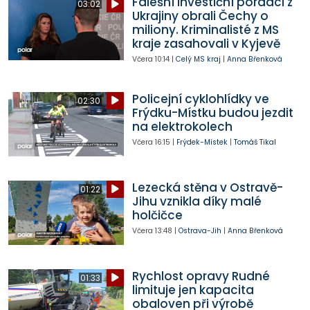
Falešní investiční poradci z
03:02
Ukrajiny obrali Čechy o
miliony. Kriminalisté z MS
kraje zasahovali v Kyjevě
Včera
10:14
|
Celý MS kraj
|
Anna Břenková
Policejní cyklohlídky ve
02:30
Frýdku-Místku budou jezdit
na elektrokolech
Včera
16:15
|
Frýdek-Místek
|
Tomáš Tikal
Lezecká stěna v Ostravě-
01:22
Jihu vznikla díky malé
holčičce
Včera
13:48
|
Ostrava-Jih
|
Anna Břenková
Rychlost opravy Rudné
01:33
limituje jen kapacita
obaloven při výrobě