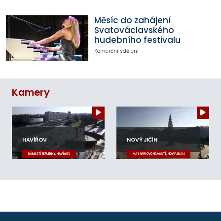
Měsíc do zahájení
Svatováclavského
hudebního festivalu
Komerční sdělení
Kamery
HAVÍŘOV
NOVÝ JIČÍN
NÁMĚSTÍ REPUBLIKY, HAVÍŘOV
MASARYKOVO NÁMĚSTÍ, NOVÝ JIČÍN