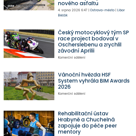
nového asfaltu
4. srpna 2026
6:47
|
Ostrava-město
|
Libor
Běčák
Český motocyklový tým SP
race project bodoval v
Oscherslebenu a zrychlil
závodní Aprilii
Komerční sdělení
Vánoční hvězda HSF
System vyhrála BIM Awards
2026
Komerční sdělení
Rehabilitační ústav
Hrabyně a Chuchelná
zapojuje do péče peer
mentory