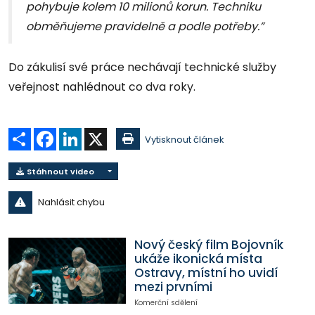
pohybuje kolem 10 milionů korun. Techniku
obměňujeme pravidelně a podle potřeby.”
Do zákulisí své práce nechávají technické služby
veřejnost nahlédnout co dva roky.
Sdílet
Facebook
LinkedIn
X
Vytisknout článek
Stáhnout video
Nahlásit chybu
Nový český film Bojovník
ukáže ikonická místa
Ostravy, místní ho uvidí
mezi prvními
Komerční sdělení